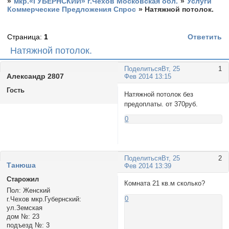
»
мкр.«ГУБЕРНСКИЙ» г.Чехов Московская обл.
»
Услуги
Коммерческие Предложения Спрос
»
Натяжной потолок.
Страница:
1
Ответить
Натяжной потолок.
Поделиться
Вт, 25
1
Александр 2807
Фев 2014 13:15
Гость
Натяжной потолок без
предоплаты. от 370руб.
0
Поделиться
Вт, 25
2
Tанюша
Фев 2014 13:39
Старожил
Комната 21 кв.м сколько?
Пол:
Женский
0
г.Чехов мкр.Губернский:
ул.Земская
дом №:
23
подъезд №:
3