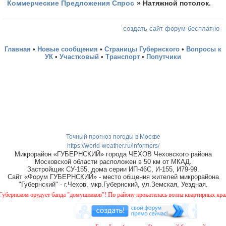
Коммерческие Предложения Спрос
»
Натяжной потолок.
создать сайт-форум бесплатно
Главная
•
Новые сообщения
•
Страницы Губернского
•
Вопросы к
УК
•
Участковый
•
Транспорт
•
Попутчики
Точный прогноз погоды в Москве
https://world-weather.ru/informers/
Микрорайон «ГУБЕРНСКИЙ» города ЧЕХОВ Чеховского района
Московской области расположен в 50 км от МКАД.
Застройщик СУ-155, дома серии ИП-46С, И-155, И79-99.
Сайт «Форум ГУБЕРНСКИЙ» - место общения жителей микрорайона
"Губернский" - г.Чехов, мкр.Губернский, ул.Земская, Уездная.
нском орудует банда "домушников"! По району прокатилась волна квартирных краж, бу