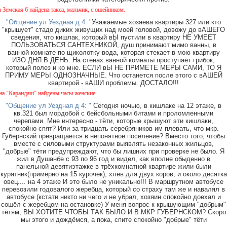
кая 6 найдена такса, мальчик, с ошейником.
"Общение ул Уездная д 4: "
Уважаемые хозяева квартиры 327 или кто
"крышует" стадо диких живущих над моей головой, довожу до вАШЕГО
сведения, что кишлак, который вЫ пустили в квартиру НЕ УМЕЕТ
ПОЛЬЗОВАТЬСЯ САНТЕХНИКОЙ, душ принимают мимо ванны, в
ванной комнате по щиколотку вода, которая стекает в мою квартиру
ИЗО ДНЯ В ДЕНЬ. На стенах ванной комнаты проступает грибок,
который полез и ко мне. ЕСЛИ вЫ НЕ ПРИМЕТЕ МЕРЫ САМИ, ТО Я
ПРИМУ МЕРЫ ОДНОЗНАЧНЫЕ. Что останется после этого с вАШЕЙ
квартирой - вАШИ проблемы. ДОСТАЛО!!!
арандаш" найдены часы женские.
"Общение ул Уездная д 4: "
Сегодня ночью, в кишлаке на 12 этаже, в
кв.321 был мордобой с бейсбольными битами и проломленными
черепами. Мне интересно - тёти, которые крышуют эти кишлаки,
спокойно спят? Или за тридцать серебряников им плевать, что мкр.
Губернский превращается в непонятное поселение? Вместо того, чтобы
вместе с силовыми структурами выявлять незаконных жильцов,
"добрые" тёти предупреждают, что бы лишних при проверке не было. Я
жил в Душанбе с 93 по 96 год и видел, как вполне обыденно в
панельной девятиэтажке в трёхкомнатной квартире жили-были
курятник(примерно на 15 курочек), хлев для двух коров, и около десятка
овец.... на 4 этаже И это было не уникально!!! В маршрутном автобусе
перевозили годовалого жеребца, который со страху там же и навалял в
автобусе (кстати никто ни чего и не убрал, хозяин спокойно доехал и
сошёл с жеребцом на остановке) У меня вопрос к крышующим "добрым"
тётям, ВЫ ХОТИТЕ ЧТОБЫ ТАК БЫЛО И В МКР ГУБЕРНСКОМ? Скоро
мы этого и дождёмся, а пока, спите спокойно "добрые" тёти