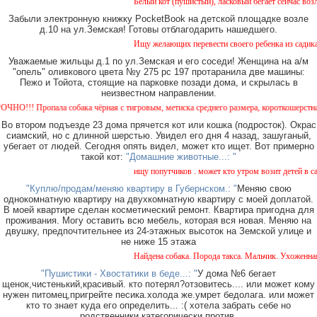
Белый кот (пушистый), ласковый бегает сейчас возле
Забыли электронную книжку PocketBook на детской площадке возле
д.10 на ул.Земская! Готовы отблагодарить нашедшего.
Ищу желающих перевести своего ребенка из садика №
Уважаемые жильцы д.1 по ул.Земская и его соседи! Женщина на а/м
"опель" оливкового цвета №у 275 рс 197 протаранила две машины:
Пежо и Тойота, стоящие на парковке позади дома, и скрылась в
неизвестном направлении.
!! Пропала собака чёрная с тигровым, метиска среднего размера, короткошерстная. Соб
Во втором подъезде 23 дома прячется кот или кошка (подросток). Окрас
сиамский, но с длинной шерстью. Увидел его дня 4 назад, зашуганый,
убегает от людей. Сегодня опять видел, может кто ищет. Вот примерно
такой кот:
"Домашние животные...: "
ищу попутчиков . может кто утром возит детей в сад 
"Куплю/продам/меняю квартиру в Губернском.: "
Меняю свою
однокомнатную квартиру на двухкомнатную квартиру с моей доплатой.
В моей квартире сделан косметический ремонт. Квартира пригодна для
проживания. Могу оставить всю мебель, которая вся новая. Меняю на
двушку, предпочтительнее из 24-этажных высоток на Земской улице и
не ниже 15 этажа
Найдена собака. Порода такса. Мальчик. Ухоженная с
"Пушистики - Хвостатики в беде...: "
У дома №6 бегает
щенок,чистенький,красивый. кто потерял?отзовитесь.... или может кому
нужен питомец,пригрейте песика.холода же.умрет бедолага. или может
кто то знает куда его определить... :( хотела забрать себе но
родственники категорически против.