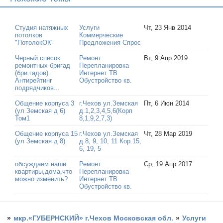
Студия натяжных
Услуги
Чт, 23 Янв 2014
потолков
Коммерческие
"ПотолокОК"
Предложения Спрос
Черный список
Ремонт
Вт, 9 Апр 2019
ремонтных бригад
Перепланировка
(бри.гадов).
Интернет ТВ
Антирейтинг
Обустройство кв.
подрядчиков...
Общение корпуса 3
г.Чехов ул.Земская
Пт, 6 Июн 2014
(ул Земская д 6)
д.1,2,3,4,5,6(Корп
Том1
8,1,9,2,7,3)
Общение корпуса 15
г.Чехов ул.Земская
Чт, 28 Мар 2019
(ул Земская д 8)
д.8, 9, 10, 11 Кор.15,
6, 19, 5
обсуждаем наши
Ремонт
Ср, 19 Апр 2017
квартиры,дома,что
Перепланировка
можно изменить?
Интернет ТВ
Обустройство кв.
»
мкр.«ГУБЕРНСКИЙ» г.Чехов Московская обл.
»
Услуги