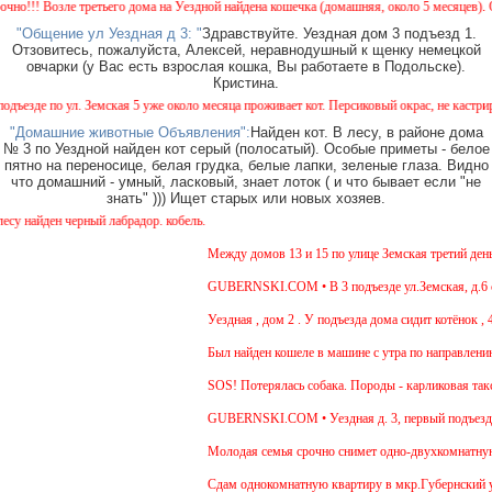
!! Возле третьего дома на Уездной найдена кошечка (домашняя, около 5 месяцев). Окрас
"Общение ул Уездная д 3: "
Здравствуйте. Уездная дом 3 подъезд 1.
Отзовитесь, пожалуйста, Алексей, неравнодушный к щенку немецкой
овчарки (у Вас есть взрослая кошка, Вы работаете в Подольске).
Кристина.
де по ул. Земская 5 уже около месяца проживает кот. Персиковый окрас, не кастрирован
"Домашние животные Объявления":
Найден кот. В лесу, в районе дома
№ 3 по Уездной найден кот серый (полосатый). Особые приметы - белое
пятно на переносице, белая грудка, белые лапки, зеленые глаза. Видно
что домашний - умный, ласковый, знает лоток ( и что бывает если "не
знать" ))) Ищет старых или новых хозяев.
найден черный лабрадор. кобель.
Между домов 13 и 15 по улице Земская третий день б
GUBERNSKI.COM • В 3 подъезде ул.Земская, д.6 сид
Уездная , дом 2 . У подъезда дома сидит котёнок , 4-
Был найден кошеле в машине с утра по направлению 
SOS! Потерялась собака. Породы - карликовая такса.
GUBERNSKI.COM • Уездная д. 3, первый подъезд 
Молодая семья срочно снимет одно-двухкомнатную кв
Cдам однокомнатную квартиру в мкр.Губернский ул.Зе