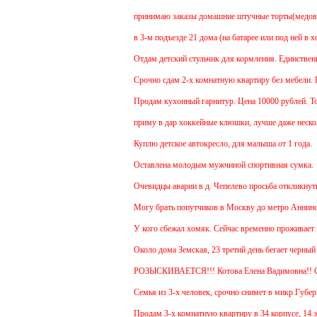
принимаю заказы домашние штучные торты(медовик, м
в 3-м подъезде 21 дома (на батарее или под ней в х
Отдам детский стульчик для кормления. Единственный 
Срочно сдам 2-х комнатную квартиру без мебели. В Че
Продам кухонный гарнитур. Цена 10000 рублей. Торг
приму в дар хоккейные клюшки, лучше даже нескольк
Куплю детское автокресло, для малыша от 1 года.
Оставлена молодым мужчиной спортивная сумка.
Очевидцы аварии в д. Чепелево просьба откликнуться
Могу брать попутчиков в Москву до метро Аннино. От
У кого сбежал хомяк. Сейчас временно проживает в 48
Около дома Земская, 23 третий день бегает черный г
РОЗЫСКИВАЕТСЯ!!! Котова Елена Вадимовна!!
Семья из 3-х человек, срочно снимет в микр.Губернск
Продам 3-х комнатную квартиру в 34 корпусе, 14 этаж