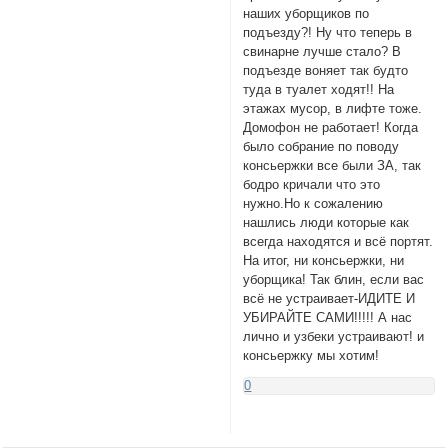
наших уборщиков по
подъезду?! Ну что теперь в
свинарне лучше стало? В
подъезде воняет так будто
туда в туалет ходят!! На
этажах мусор, в лифте тоже.
Домофон не работает! Когда
было собрание по поводу
консьержки все были ЗА, так
бодро кричали что это
нужно.Но к сожалению
нашлись люди которые как
всегда находятся и всё портят.
На итог, ни консьержки, ни
уборщика! Так блин, если вас
всё не устраивает-ИДИТЕ И
УБИРАЙТЕ САМИ!!!!! А нас
лично и узбеки устраивают! и
консьержку мы хотим!
0