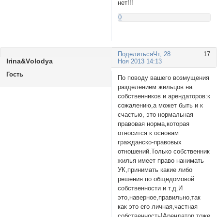
нет!!!
0
Поделиться
Чт, 28
17
Irina&Vоlodyа
Ноя 2013 14:13
Гость
По поводу вашего возмущения
разделением жильцов на
собственников и арендаторов:к
сожалению,а может быть и к
счастью, это нормальная
правовая норма,которая
относится к основам
гражданско-правовых
отношений.Только собственник
жилья имеет право нанимать
УК,принимать какие либо
решения по общедомовой
собственности и т.д.И
это,наверное,правильно,так
как это его личная,частная
собственность!Арендатор тоже