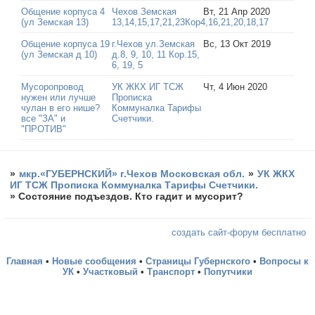
Общение корпуса 4
Чехов Земская
Вт, 21 Апр 2020
(ул Земская 13)
13,14,15,17,21,23Кор4,16,21,20,18,17
Общение корпуса 19
г.Чехов ул.Земская
Вс, 13 Окт 2019
(ул Земская д 10)
д.8, 9, 10, 11 Кор.15,
6, 19, 5
Мусоропровод
УК ЖКХ ИГ ТСЖ
Чт, 4 Июн 2020
нужен или лучше
Прописка
чулан в его нише?
Коммуналка Тарифы
все "ЗА" и
Счетчики.
"ПРОТИВ"
»
мкр.«ГУБЕРНСКИЙ» г.Чехов Московская обл.
»
УК ЖКХ
ИГ ТСЖ Прописка Коммуналка Тарифы Счетчики.
»
Состояние подъездов. Кто гадит и мусорит?
создать сайт-форум бесплатно
Главная
•
Новые сообщения
•
Страницы Губернского
•
Вопросы к
УК
•
Участковый
•
Транспорт
•
Попутчики