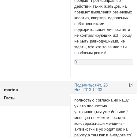
предмет противоправных
действий таких жильцов, на
предмет выявления резиновых
квартир, квартир, сдаваемых
собственниками
подозрительным личностям и
не контролирующих их! Прошу
не быть равнодушными, не
ждать, что кто-то за нас эти
проблемы решит!
0
Поделиться
Чт, 28
14
marinа
Ноя 2013 12:33
Гость
полностью согласна,но нашу
ук это полностью
устраивает,мы уже больше 2
месяцев не можем посадить
консьержа,наши женщины-
активистки в ук ходят как на
работу,а там как в анегдоте то"