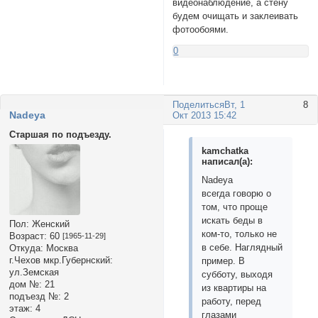
видеонаблюдение, а стену
будем очищать и заклеивать
фотообоями.
0
Поделиться
Вт, 1
8
Nadeya
Окт 2013 15:42
Старшая по подъезду.
kamchatka
написал(а):
Nadeya
всегда говорю о
том, что проще
искать беды в
Пол:
Женский
ком-то, только не
Возраст:
60
[1965-11-29]
в себе. Наглядный
Откуда:
Москва
г.Чехов мкр.Губернский:
пример. В
ул.Земская
субботу, выходя
дом №:
21
из квартиры на
подъезд №:
2
работу, перед
этаж:
4
глазами