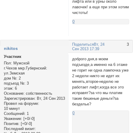
лифта или в урны около
лавочек! а еще при этом хотим
чистоты!
0
Поделиться
Вт, 24
3
nikitos
Сен 2013 17:39
Участник
доброго дня,в моем
Пол:
Мужской
подъезде,а именно на 6 этаже
г.Чехов мкр.Губернский:
не горит ни одна лампочка уже
ул.Земская
2 недели никто не идет их
дом №:
2
менять,второе-неделю не
подъезд №:
3
работает лифт,когда все это
этаж:
6
исправят?за что мы платим
Основание:
собственность
такие бешеные деньги?за
Зарегистрирован
: Вт, 24 Сен 2013
Провел на форуме:
безделье?
10 минут
0
Сообщений:
1
Уважение:
[+0/-0]
Позитив:
[+0/-0]
Последний визит: