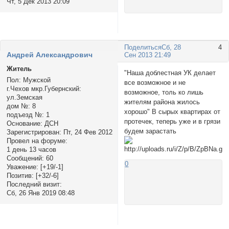
Чт, 5 Дек 2013 20:09
Поделиться
Сб, 28
4
Андрей Александрович
Сен 2013 21:49
Житель
"Наша доблестная УК делает
Пол:
Мужской
все возможное и не
г.Чехов мкр.Губернский:
возможное, толь ко лишь
ул.Земская
жителям района жилось
дом №:
8
хорошо" В сырых квартирах от
подъезд №:
1
протечек, теперь уже и в грязи
Основание:
ДСН
будем зарастать
Зарегистрирован
: Пт, 24 Фев 2012
Провел на форуме:
1 день 13 часов
Сообщений:
60
0
Уважение:
[+19/-1]
Позитив:
[+32/-6]
Последний визит:
Сб, 26 Янв 2019 08:48