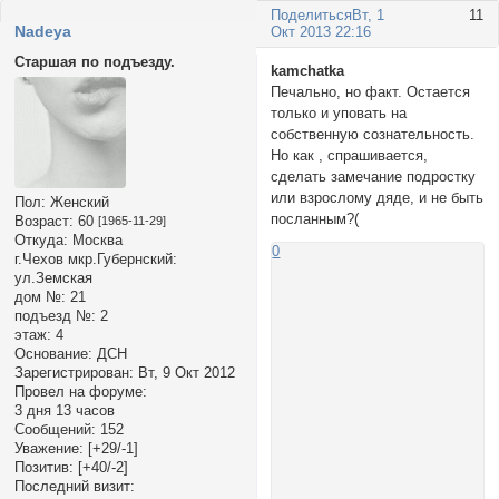
Поделиться
Вт, 1
11
Nadeya
Окт 2013 22:16
Старшая по подъезду.
kamchatka
Печально, но факт. Остается
только и уповать на
собственную сознательность.
Но как , спрашивается,
сделать замечание подростку
или взрослому дяде, и не быть
Пол:
Женский
посланным?(
Возраст:
60
[1965-11-29]
Откуда:
Москва
0
г.Чехов мкр.Губернский:
ул.Земская
дом №:
21
подъезд №:
2
этаж:
4
Основание:
ДСН
Зарегистрирован
: Вт, 9 Окт 2012
Провел на форуме:
3 дня 13 часов
Сообщений:
152
Уважение:
[+29/-1]
Позитив:
[+40/-2]
Последний визит: