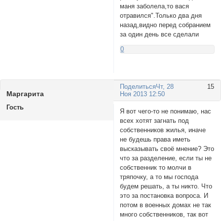
маня заболела,то вася
отравился".Только два дня
назад,видно перед собранием
за один день все сделали
0
Поделиться
Чт, 28
15
Маргаритa
Ноя 2013 12:50
Гость
Я вот чего-то не понимаю, нас
всех хотят загнать под
собственников жилья, иначе
не будешь права иметь
высказывать своё мнение? Это
что за разделение, если ты не
собственник то молчи в
тряпочку, а то мы господа
будем решать, а ты никто. Что
это за постановка вопроса. И
потом в военных домах не так
много собственников, так вот