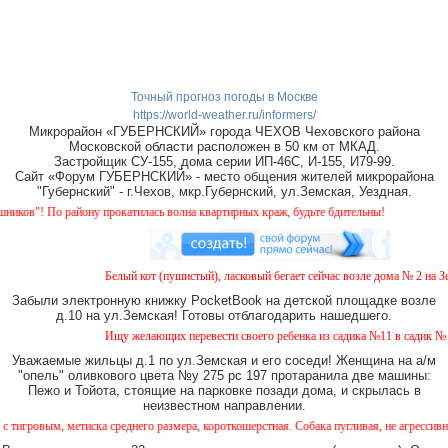
Точный прогноз погоды в Москве
https://world-weather.ru/informers/
Микрорайон «ГУБЕРНСКИЙ» города ЧЕХОВ Чеховского района
Московской области расположен в 50 км от МКАД.
Застройщик СУ-155, дома серии ИП-46С, И-155, И79-99.
Сайт «Форум ГУБЕРНСКИЙ» - место общения жителей микрорайона
"Губернский" - г.Чехов, мкр.Губернский, ул.Земская, Уездная.
ону прокатилась волна квартирных краж, будьте бдительны!
Белый кот (пушистый), ласковый бегает сейчас возле дома № 2 на Земской.
Забыли электронную книжку PocketBook на детской площадке возле
д.10 на ул.Земская! Готовы отблагодарить нашедшего.
Ищу желающих перевести своего ребенка из садика №11 в садик № 26. Есть
Уважаемые жильцы д.1 по ул.Земская и его соседи! Женщина на а/м
"опель" оливкового цвета №у 275 рс 197 протаранила две машины:
Пежо и Тойота, стоящие на парковке позади дома, и скрылась в
неизвестном направлении.
ска среднего размера, короткошерстная. Собака пугливая, не агрессивная. Кто видел, 