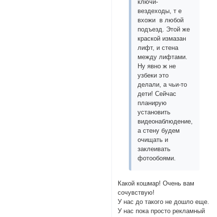
ключи-
вездеходы, т е
вхожи в любой
подъезд. Этой же
краской измазан
лифт, и стена
между лифтами.
Ну явно ж не
узбеки это
делали, а чьи-то
дети! Сейчас
планирую
установить
видеонаблюдение,
а стену будем
очищать и
заклеивать
фотообоями.
Какой кошмар! Очень вам
сочувствую!
У нас до такого не дошло еще.
У нас пока просто рекламный