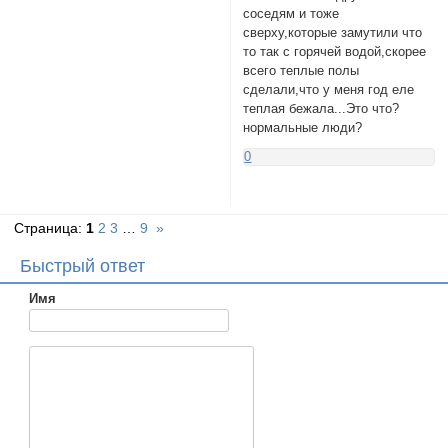
соседям и тоже
сверху,которые замутили что
то так с горячей водой,скорее
всего теплые полы
сделали,что у меня год еле
теплая бежала...Это что?
нормальные люди?
0
Страница:
1
2
3
…
9
»
Быстрый ответ
Имя