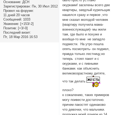
было просто устлано
Основание:
ДСН
окурками! заселены всего две
Зарегистрирован
: Пн, 30 Июл 2012
квартиры, заядлый курильщик
Провел на форуме:
нашелся сразу и первое ,что
11 дней 20 часов
Сообщений:
1033
мне сказал молодой человек
Уважение:
[+153/-2]
(квартиру получила мама-
Позитив:
[+3/-0]
военнослужащая)- мы жили
Последний визит:
там, где было и похуже и
Пт, 18 Мар 2016 16:53
вообще-то мне не западло
подмести. На утро пошла
опять посмотреть- он подмел,
правда только лестницу,но
теперь стоял пакет и с
окурками, и с пивными
банками. как объяснить
великовозрастному дитяте,
что так делать
плохо?
к сожалению, таких примеров
могу поивести достаточно.
причем пакостят одинаково
что девочки, что мальчики.
подружка моей дочери из 14