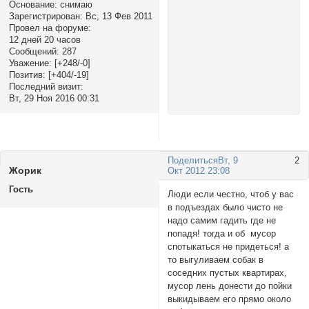
Основание:
снимаю
Зарегистрирован
: Вс, 13 Фев 2011
Провел на форуме:
12 дней 20 часов
Сообщений:
287
Уважение:
[+248/-0]
Позитив:
[+404/-19]
Последний визит:
Вт, 29 Ноя 2016 00:31
Поделиться
Вт, 9
2
Жорик
Окт 2012 23:08
Гость
Люди если честно, чтоб у вас
в подъездах было чисто не
надо самим гадить где не
попадя! тогда и об мусор
спотыкаться не придеться! а
то выгуливаем собак в
соседних пустых квартирах,
мусор лень донести до пойки
выкидываем его прямо около