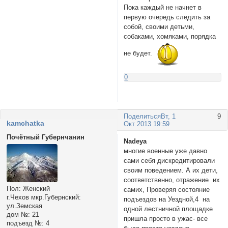
Пока каждый не начнет в
первую очередь следить за
собой, своими детьми,
собаками, хомяками, порядка
не будет.
0
Поделиться
Вт, 1
9
kamchatka
Окт 2013 19:59
Почётный Губернчанин
Nadeya
многие военные уже давно
сами себя дискредитировали
своим поведением. А их дети,
соответственно, отражение их
Пол:
Женский
самих, Проверяя состояние
г.Чехов мкр.Губернский:
подъездов на Уездной,4 на
ул.Земская
одной лестничной площадке
дом №:
21
пришла просто в ужас- все
подъезд №:
4