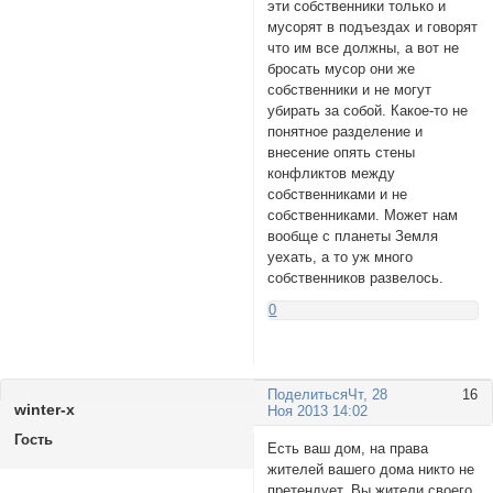
эти собственники только и
мусорят в подъездах и говорят
что им все должны, а вот не
бросать мусор они же
собственники и не могут
убирать за собой. Какое-то не
понятное разделение и
внесение опять стены
конфликтов между
собственниками и не
собственниками. Может нам
вообще с планеты Земля
уехать, а то уж много
собственников развелось.
0
Поделиться
Чт, 28
16
winter-х
Ноя 2013 14:02
Гость
Есть ваш дом, на права
жителей вашего дома никто не
претендует. Вы жители своего