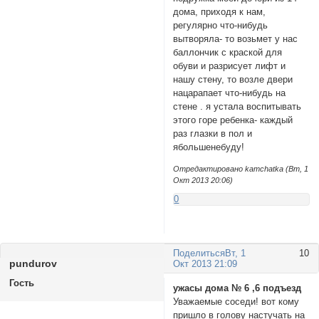
дома, приходя к нам,
регулярно что-нибудь
вытворяла- то возьмет у нас
баллончик с краской для
обуви и разрисует лифт и
нашу стену, то возле двери
нацарапает что-нибудь на
стене . я устала воспитывать
этого горе ребенка- каждый
раз глазки в пол и
ябольшенебуду!
Отредактировано kamchatka (Вт, 1
Окт 2013 20:06)
0
Поделиться
Вт, 1
10
pundurov
Окт 2013 21:09
Гость
ужасы дома № 6 ,6 подъезд
Уважаемые соседи! вот кому
пришло в голову настучать на