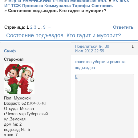
»
мкр.«ГУБЕРНСКИЙ» г.Чехов Московская обл.
»
УК ЖКХ
ИГ ТСЖ Прописка Коммуналка Тарифы Счетчики.
»
Состояние подъездов. Кто гадит и мусорит?
Страница:
1
2
3
…
9
»
Ответить
Состояние подъездов. Кто гадит и мусорит?
Поделиться
Пн, 30
1
Cкиф
Июл 2012 22:59
Старожил
качество уборки и ремонта
подъездов
0
Пол:
Мужской
Возраст:
62
[1964-05-10]
Откуда:
Москва
г.Чехов мкр.Губернский:
ул.Земская
дом №:
2
подъезд №:
5
этаж:
7