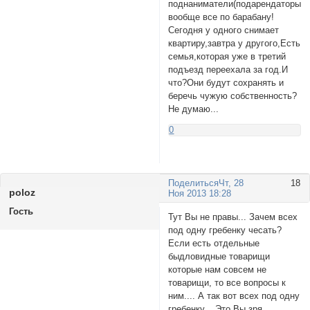
поднаниматели(подарендаторы),
вообще все по барабану!
Сегодня у одного снимает
квартиру,завтра у другого,Есть
семья,которая уже в третий
подъезд переехала за год.И
что?Они будут сохранять и
беречь чужую собственность?
Не думаю...
0
Поделиться
Чт, 28
18
poloz
Ноя 2013 18:28
Гость
Тут Вы не правы... Зачем всех
под одну гребенку чесать?
Если есть отдельные
быдловидные товарищи
которые нам совсем не
товарищи, то все вопросы к
ним.... А так вот всех под одну
гребенку... Это Вы зря.