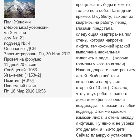
проще искать беды в ком-то,
только не в себе. Наглядный
пример. В субботу, выходя из
Пол:
Женский
квартиры на работу, перед
г.Чехов мкр.Губернский:
глазами предстала
ул.Земская
следующая квартира- на пол
дом №:
21
стены, которая напротив
подъезд №:
4
лифта, тёмно-синей краской
Основание:
ДСН
выполнена наскальная
Зарегистрирован
: Пн, 30 Июл 2012
живопись в виде....( короче
Провел на форуме:
гормоны у кого-то играли).
11 дней 20 часов
Сообщений:
1033
Начала допрос с пристрастием
Уважение:
[+153/-2]
детей. Выбор всё-таки
Позитив:
[+3/-0]
остановили на друзьях
Последний визит:
старшей ( 13 лет). Сказала,
Пт, 18 Мар 2016 16:53
что у двух ребят с нашего
дома домофонные ключи-
вездеходы, т е вхожи в любой
подъезд. Этой же краской
измазан лифт, и стена между
лифтами. Ну явно ж не узбеки
это делали, а чьи-то дети!
Сейчас планирую установить