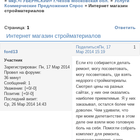
»
мкр.«ГУБЕРНСКИЙ» г.Чехов Московская обл.
»
Услуги
Коммерческие Предложения Спрос
»
Интернет магазин
стройматериалов
Страница:
1
Ответить
Интернет магазин стройматериалов
Поделиться
Пн, 17
1
ford13
Мар 2014 15:19
Участник
Если кто собирается делать
Зарегистрирован
: Пн, 17 Мар 2014
ремонт, могу посоветовать,
Провел на форуме:
могу посоветовать, где взять
36 минут
недорого стройматериалы.
Сообщений:
1
Смотрел цены на разных
Уважение:
[+0/-0]
сайтах, у них они оказались
Позитив:
[+0/-0]
наиболее приемлемые. Я у них
Последний визит:
заказывал, остался более чем
Ср, 26 Мар 2014 14:43
доволен. Чем удивили, что
при моем дилетантстве в этом
деле они взяли мою головную
боль на себя. Помогли собрать
комплект для ремонта,
привезли вовремя, сами