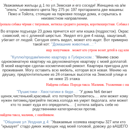
Уважаемые жильцы д.1 по ул.Земская и его соседи! Женщина на а/м
"опель" оливкового цвета №у 275 рс 197 протаранила две машины:
Пежо и Тойота, стоящие на парковке позади дома, и скрылась в
неизвестном направлении.
 собака чёрная с тигровым, метиска среднего размера, короткошерстная. Собака пуглив
Во втором подъезде 23 дома прячется кот или кошка (подросток). Окрас
сиамский, но с длинной шерстью. Увидел его дня 4 назад, зашуганый,
убегает от людей. Сегодня опять видел, может кто ищет. Вот примерно
такой кот:
"Домашние животные...: "
ищу попутчиков . может кто утром возит детей в сад или в 
"Куплю/продам/меняю квартиру в Губернском.: "
Меняю свою
однокомнатную квартиру на двухкомнатную квартиру с моей доплатой.
В моей квартире сделан косметический ремонт. Квартира пригодна для
проживания. Могу оставить всю мебель, которая вся новая. Меняю на
двушку, предпочтительнее из 24-этажных высоток на Земской улице и
не ниже 15 этажа
Найдена собака. Порода такса. Мальчик. Ухоженная с ошей
"Пушистики - Хвостатики в беде...: "
У дома №6 бегает
щенок,чистенький,красивый. кто потерял?отзовитесь.... или может кому
нужен питомец,пригрейте песика.холода же.умрет бедолага. или может
кто то знает куда его определить... :( хотела забрать себе но
родственники категорически против.
ена такса, мальчик, с ошейником.
"Общение ул Уездная д 4: "
Уважаемые хозяева квартиры 327 или кто
"крышует" стадо диких живущих над моей головой, довожу до вАШЕГО