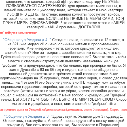
сведения, что кишлак, который вЫ пустили в квартиру НЕ УМЕЕТ
ПОЛЬЗОВАТЬСЯ САНТЕХНИКОЙ, душ принимают мимо ванны, в
ванной комнате по щиколотку вода, которая стекает в мою квартиру
ИЗО ДНЯ В ДЕНЬ. На стенах ванной комнаты проступает грибок,
который полез и ко мне. ЕСЛИ вЫ НЕ ПРИМЕТЕ МЕРЫ САМИ, ТО Я
ПРИМУ МЕРЫ ОДНОЗНАЧНЫЕ. Что останется после этого с вАШЕЙ
квартирой - вАШИ проблемы. ДОСТАЛО!!!
айдены часы женские.
"Общение ул Уездная д 4: "
Сегодня ночью, в кишлаке на 12 этаже, в
кв.321 был мордобой с бейсбольными битами и проломленными
черепами. Мне интересно - тёти, которые крышуют эти кишлаки,
спокойно спят? Или за тридцать серебряников им плевать, что мкр.
Губернский превращается в непонятное поселение? Вместо того, чтобы
вместе с силовыми структурами выявлять незаконных жильцов,
"добрые" тёти предупреждают, что бы лишних при проверке не было. Я
жил в Душанбе с 93 по 96 год и видел, как вполне обыденно в
панельной девятиэтажке в трёхкомнатной квартире жили-были
курятник(примерно на 15 курочек), хлев для двух коров, и около десятка
овец.... на 4 этаже И это было не уникально!!! В маршрутном автобусе
перевозили годовалого жеребца, который со страху там же и навалял в
автобусе (кстати никто ни чего и не убрал, хозяин спокойно доехал и
сошёл с жеребцом на остановке) У меня вопрос к крышующим "добрым"
тётям, ВЫ ХОТИТЕ ЧТОБЫ ТАК БЫЛО И В МКР ГУБЕРНСКОМ? Скоро
мы этого и дождёмся, а пока, спите спокойно "добрые" тёти
етьего дома на Уездной найдена кошечка (домашняя, около 5 месяцев). Окрас - камышовы
"Общение ул Уездная д 3: "
Здравствуйте. Уездная дом 3 подъезд 1.
Отзовитесь, пожалуйста, Алексей, неравнодушный к щенку немецкой
овчарки (у Вас есть взрослая кошка, Вы работаете в Подольске).