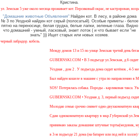
Кристина.
Земская 5 уже около месяца проживает кот. Персиковый окрас, не кастрирован, возраст м
"Домашние животные Объявления":
Найден кот. В лесу, в районе дома
№ 3 по Уездной найден кот серый (полосатый). Особые приметы - белое
пятно на переносице, белая грудка, белые лапки, зеленые глаза. Видно
что домашний - умный, ласковый, знает лоток ( и что бывает если "не
знать" ))) Ищет старых или новых хозяев.
ый лабрадор. кобель.
Между домов 13 и 15 по улице Земская третий день бегает
GUBERNSKI.COM • В 3 подъезде ул.Земская, д.6 сидит оч
Уездная , дом 2 . У подъезда дома сидит котёнок , 4-5 мес
Был найден кошеле в машине с утра по направлению в Мос
SOS! Потерялась собака. Породы - карликовая такса. Уваж
GUBERNSKI.COM • Уездная д. 3, первый подъезд сидит
Молодая семья срочно снимет одно-двухкомнатную квартир
Cдам однокомнатную квартиру в мкр.Губернский ул.Земская
принимаю заказы домашние штучные торты(медовик, мураве
в 3-м подъезде 21 дома (на батарее или под ней в холле)