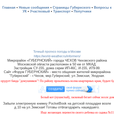
Главная
•
Новые сообщения
•
Страницы Губернского
•
Вопросы к
УК
•
Участковый
•
Транспорт
•
Попутчики
Точный прогноз погоды в Москве
https://world-weather.ru/informers/
Микрорайон «ГУБЕРНСКИЙ» города ЧЕХОВ Чеховского района
Московской области расположен в 50 км от МКАД.
Застройщик СУ-155, дома серии ИП-46С, И-155, И79-99.
Сайт «Форум ГУБЕРНСКИЙ» - место общения жителей микрорайона
"Губернский" - г.Чехов, мкр.Губернский, ул.Земская, Уездная.
ует банда "домушников"! По району прокатилась волна квартирных краж, будьте бдите
Белый кот (пушистый), ласковый бегает сейчас возле дома 
Забыли электронную книжку PocketBook на детской площадке возле
д.10 на ул.Земская! Готовы отблагодарить нашедшего.
Ищу желающих перевести своего ребенка из садика №11 в с