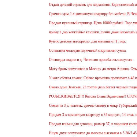
Отдам детский стульчик для кормления. Единственный минус
Срочно сдам 2-х комнатную квартиру без мебели. В Чехове 
Продам кухонный гарнитур. Цена 10000 рублей. Торг умес
приму в дар хоккейные клюшки, лучше даже несколько:)
Куплю детское автокресло, для малыша от 1 года.
Оставлена молодым мужчиной спортивная сумка.
Очевидцы аварии в д. Чепелево просьба откликнуться.
Могу брать попутчиков в Москву до метро Аннино. Отъезд 
У кого сбежал хомяк. Сейчас временно проживает в 48 квар
Около дома Земская, 23 третий день бегает черный гладко
РОЗЫСКИВАЕТСЯ!!! Котова Елена Вадимовна!! СРОЧ
Семья из 3-х человек, срочно снимет в микр.Губернский 1 
Продам 3-х комнатную квартиру в 34 корпусе, 14 этаж, общ
Продам коньки для девочки, размер 37, в хорошем состоя
Ищем двух попутчиков до москвы выезжаем в 5.30-5.45 и о