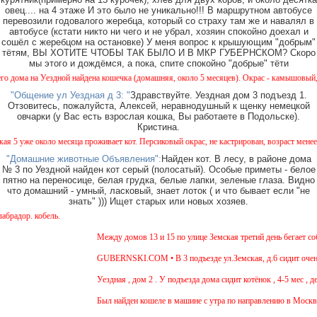
овец.... на 4 этаже И это было не уникально!!! В маршрутном автобусе
перевозили годовалого жеребца, который со страху там же и навалял в
автобусе (кстати никто ни чего и не убрал, хозяин спокойно доехал и
сошёл с жеребцом на остановке) У меня вопрос к крышующим "добрым"
тётям, ВЫ ХОТИТЕ ЧТОБЫ ТАК БЫЛО И В МКР ГУБЕРНСКОМ? Скоро
мы этого и дождёмся, а пока, спите спокойно "добрые" тёти
а на Уездной найдена кошечка (домашняя, около 5 месяцев). Окрас - камышовый, на один
"Общение ул Уездная д 3: "
Здравствуйте. Уездная дом 3 подъезд 1.
Отзовитесь, пожалуйста, Алексей, неравнодушный к щенку немецкой
овчарки (у Вас есть взрослая кошка, Вы работаете в Подольске).
Кристина.
уже около месяца проживает кот. Персиковый окрас, не кастрирован, возраст менее года,
"Домашние животные Объявления":
Найден кот. В лесу, в районе дома
№ 3 по Уездной найден кот серый (полосатый). Особые приметы - белое
пятно на переносице, белая грудка, белые лапки, зеленые глаза. Видно
что домашний - умный, ласковый, знает лоток ( и что бывает если "не
знать" ))) Ищет старых или новых хозяев.
р. кобель.
Между домов 13 и 15 по улице Земская третий день бегает собак
GUBERNSKI.COM • В 3 подъезде ул.Земская, д.6 сидит очень г
Уездная , дом 2 . У подъезда дома сидит котёнок , 4-5 мес , де
Был найден кошеле в машине с утра по направлению в Москву,де