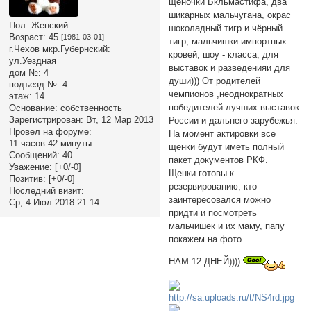
щеночки Бкльмастифа, два
шикарных мальчугана, окрас
Пол:
Женский
шоколадный тигр и чёрный
Возраст:
45
[1981-03-01]
тигр, мальчишки импортных
г.Чехов мкр.Губернский:
кровей, шоу - класса, для
ул.Уездная
выставок и разведенияи для
дом №:
4
души))) От родителей
подъезд №:
4
чемпионов ,неоднократных
этаж:
14
победителей лучших выставок
Основание:
собственность
Зарегистрирован
: Вт, 12 Мар 2013
России и дальнего зарубежья.
Провел на форуме:
На момент актировки все
11 часов 42 минуты
щенки будут иметь полный
Сообщений:
40
пакет документов РКФ.
Уважение:
[+0/-0]
Щенки готовы к
Позитив:
[+0/-0]
резервированию, кто
Последний визит:
заинтересовался можно
Ср, 4 Июл 2018 21:14
придти и посмотреть
мальчишек и их маму, папу
покажем на фото.
НАМ 12 ДНЕЙ))))