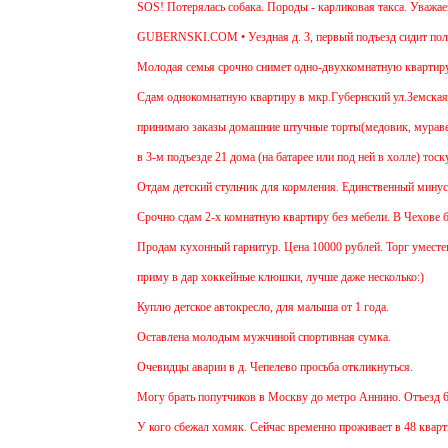
SOS! Потерялась собака. Породы - карликовая такса. Уважаемые
GUBERNSKI.COM • Уездная д. 3, первый подъезд сидит поло
Молодая семья срочно снимет одно-двухкомнатную квартиру на 
Cдам однокомнатную квартиру в мкр.Губернский ул.Земская. Рем
принимаю заказы домашние штучные торты(медовик, муравейник,
в 3-м подъезде 21 дома (на батарее или под ней в холле) тоску
Отдам детский стульчик для кормления. Единственный минус - не
Срочно сдам 2-х комнатную квартиру без мебели. В Чехове буду 
Продам кухонный гарнитур. Цена 10000 рублей. Торг уместен.
приму в дар хоккейные клюшки, лучше даже несколько:)
Куплю детское автокресло, для малыша от 1 года.
Оставлена молодым мужчиной спортивная сумка.
Очевидцы аварии в д. Чепелево просьба откликнуться.
Могу брать попутчиков в Москву до метро Аннино. Отъезд 6.45 
У кого сбежал хомяк. Сейчас временно проживает в 48 квартире 