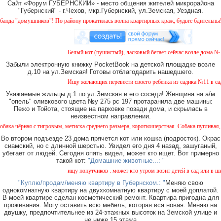
Сайт «Форум ГУБЕРНСКИЙ» - место общения жителей микрорайона
"Губернский" - г.Чехов, мкр.Губернский, ул.Земская, Уездная.
"домушников"! По району прокатилась волна квартирных краж, будьте бдительны!
Белый кот (пушистый), ласковый бегает сейчас возле дома № 2 н
Забыли электронную книжку PocketBook на детской площадке возле
д.10 на ул.Земская! Готовы отблагодарить нашедшего.
Ищу желающих перевести своего ребенка из садика №11 в садик 
Уважаемые жильцы д.1 по ул.Земская и его соседи! Женщина на а/м
"опель" оливкового цвета №у 275 рс 197 протаранила две машины:
Пежо и Тойота, стоящие на парковке позади дома, и скрылась в
неизвестном направлении.
ная с тигровым, метиска среднего размера, короткошерстная. Собака пугливая, не агре
Во втором подъезде 23 дома прячется кот или кошка (подросток). Окрас
сиамский, но с длинной шерстью. Увидел его дня 4 назад, зашуганый,
убегает от людей. Сегодня опять видел, может кто ищет. Вот примерно
такой кот:
"Домашние животные...: "
ищу попутчиков . может кто утром возит детей в сад или в школу
"Куплю/продам/меняю квартиру в Губернском.: "
Меняю свою
однокомнатную квартиру на двухкомнатную квартиру с моей доплатой.
В моей квартире сделан косметический ремонт. Квартира пригодна для
проживания. Могу оставить всю мебель, которая вся новая. Меняю на
двушку, предпочтительнее из 24-этажных высоток на Земской улице и
не ниже 15 этажа