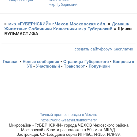
мкр.Губернский
»
мкр.«ГУБЕРНСКИЙ» г.Чехов Московская обл.
»
Домашн
Животные Собачники Кошатники мкр.Губернский
»
Щенки
БУЛЬМАСТИФА
создать сайт-форум бесплатно
Главная
•
Новые сообщения
•
Страницы Губернского
•
Вопросы к
УК
•
Участковый
•
Транспорт
•
Попутчики
Точный прогноз погоды в Москве
https://world-weather.ru/informers/
Микрорайон «ГУБЕРНСКИЙ» города ЧЕХОВ Чеховского района
Московской области расположен в 50 км от МКАД.
Застройщик СУ-155, дома серии ИП-46С, И-155, И79-99.