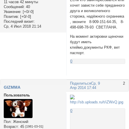
11 часов 42 минуты
хочет зависти себе преданного
Сообщений:
40
друга и великолепного
Уважение:
[+0/-0]
сторожа, надёжного охранника
Позитив:
[+0/-0]
Последний визит:
, звоните 8-909-151-64-35, 8-
Ср, 4 Июл 2018 21:14
498-698-78-93 СВЕТЛАНА.
На момент актировки щеночки
будут иметь
клеймо,документы РКФ, вет
паспорт.
0
Поделиться
Ср, 9
2
GIZMMA
Апр 2014 17:44
Пользователь
0
Пол:
Женский
Возраст:
45
[1981-03-01]