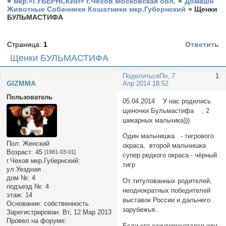
»
мкр.«ГУБЕРНСКИЙ» г.Чехов Московская обл.
»
Домашн
Животные Собачники Кошатники мкр.Губернский
»
Щенки
БУЛЬМАСТИФА
Страница:
1
Ответить
Щенки БУЛЬМАСТИФА
Поделиться
Пн, 7
1
GIZMMA
Апр 2014 18:52
Пользователь
05.04.2014 У нас родились
щеночки Бульмастифа , 2
шикарных мальчика)))
Один мальчишка - тигрового
Пол:
Женский
окраса, второй мальчишка
Возраст:
45
[1981-03-01]
супер редкого окраса - чёрный
г.Чехов мкр.Губернский:
тигр
ул.Уездная
дом №:
4
От титулованных родителей,
подъезд №:
4
неоднократных победителей
этаж:
14
выставок России и дальнего
Основание:
собственность
зарубежья..
Зарегистрирован
: Вт, 12 Мар 2013
Провел на форуме:
Если кто заинтересовался или