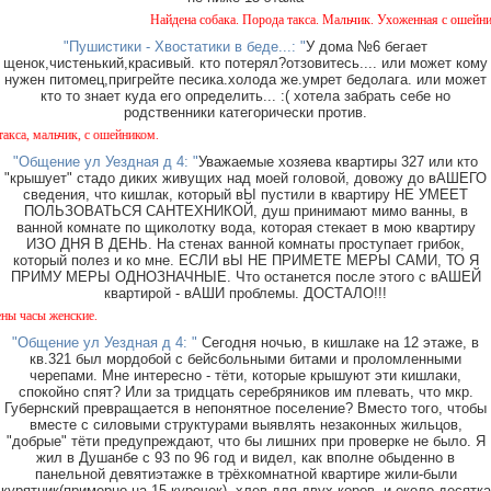
Найдена собака. Порода такса. Мальчик. Ухоженная с ошейником
"Пушистики - Хвостатики в беде...: "
У дома №6 бегает
щенок,чистенький,красивый. кто потерял?отзовитесь.... или может кому
нужен питомец,пригрейте песика.холода же.умрет бедолага. или может
кто то знает куда его определить... :( хотела забрать себе но
родственники категорически против.
 мальчик, с ошейником.
"Общение ул Уездная д 4: "
Уважаемые хозяева квартиры 327 или кто
"крышует" стадо диких живущих над моей головой, довожу до вАШЕГО
сведения, что кишлак, который вЫ пустили в квартиру НЕ УМЕЕТ
ПОЛЬЗОВАТЬСЯ САНТЕХНИКОЙ, душ принимают мимо ванны, в
ванной комнате по щиколотку вода, которая стекает в мою квартиру
ИЗО ДНЯ В ДЕНЬ. На стенах ванной комнаты проступает грибок,
который полез и ко мне. ЕСЛИ вЫ НЕ ПРИМЕТЕ МЕРЫ САМИ, ТО Я
ПРИМУ МЕРЫ ОДНОЗНАЧНЫЕ. Что останется после этого с вАШЕЙ
квартирой - вАШИ проблемы. ДОСТАЛО!!!
сы женские.
"Общение ул Уездная д 4: "
Сегодня ночью, в кишлаке на 12 этаже, в
кв.321 был мордобой с бейсбольными битами и проломленными
черепами. Мне интересно - тёти, которые крышуют эти кишлаки,
спокойно спят? Или за тридцать серебряников им плевать, что мкр.
Губернский превращается в непонятное поселение? Вместо того, чтобы
вместе с силовыми структурами выявлять незаконных жильцов,
"добрые" тёти предупреждают, что бы лишних при проверке не было. Я
жил в Душанбе с 93 по 96 год и видел, как вполне обыденно в
панельной девятиэтажке в трёхкомнатной квартире жили-были
курятник(примерно на 15 курочек), хлев для двух коров, и около десятка