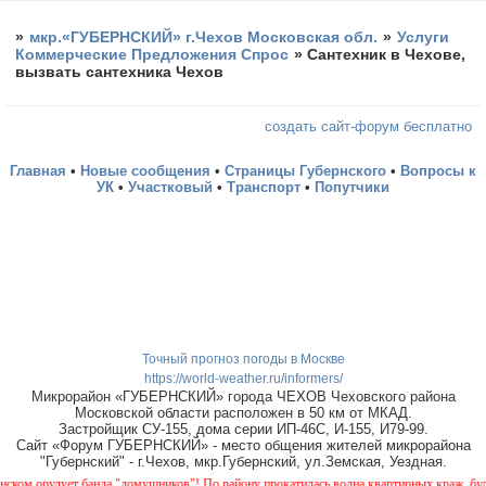
»
мкр.«ГУБЕРНСКИЙ» г.Чехов Московская обл.
»
Услуги
Коммерческие Предложения Спрос
»
Сантехник в Чехове,
вызвать сантехника Чехов
создать сайт-форум бесплатно
Главная
•
Новые сообщения
•
Страницы Губернского
•
Вопросы к
УК
•
Участковый
•
Транспорт
•
Попутчики
Точный прогноз погоды в Москве
https://world-weather.ru/informers/
Микрорайон «ГУБЕРНСКИЙ» города ЧЕХОВ Чеховского района
Московской области расположен в 50 км от МКАД.
Застройщик СУ-155, дома серии ИП-46С, И-155, И79-99.
Сайт «Форум ГУБЕРНСКИЙ» - место общения жителей микрорайона
"Губернский" - г.Чехов, мкр.Губернский, ул.Земская, Уездная.
ом орудует банда "домушников"! По району прокатилась волна квартирных краж, будьте