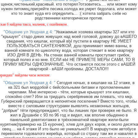
щенок,чистенький,красивый. кто потерял?отзовитесь.... или может кому
нужен питомец,пригрейте песика.холода же.умрет бедолага. или может
кто то знает куда его определить... :( хотела забрать себе но
родственники категорически против.
 6 найдена такса, мальчик, с ошейником.
"Общение ул Уездная д 4: "
Уважаемые хозяева квартиры 327 или кто
"крышует" стадо диких живущих над моей головой, довожу до вАШЕГО
сведения, что кишлак, который вЫ пустили в квартиру НЕ УМЕЕТ
ПОЛЬЗОВАТЬСЯ САНТЕХНИКОЙ, душ принимают мимо ванны, в
ванной комнате по щиколотку вода, которая стекает в мою квартиру
ИЗО ДНЯ В ДЕНЬ. На стенах ванной комнаты проступает грибок,
который полез и ко мне. ЕСЛИ вЫ НЕ ПРИМЕТЕ МЕРЫ САМИ, ТО Я
ПРИМУ МЕРЫ ОДНОЗНАЧНЫЕ. Что останется после этого с вАШЕЙ
квартирой - вАШИ проблемы. ДОСТАЛО!!!
ндаш" найдены часы женские.
"Общение ул Уездная д 4: "
Сегодня ночью, в кишлаке на 12 этаже, в
кв.321 был мордобой с бейсбольными битами и проломленными
черепами. Мне интересно - тёти, которые крышуют эти кишлаки,
спокойно спят? Или за тридцать серебряников им плевать, что мкр.
Губернский превращается в непонятное поселение? Вместо того, чтобы
вместе с силовыми структурами выявлять незаконных жильцов,
"добрые" тёти предупреждают, что бы лишних при проверке не было. Я
жил в Душанбе с 93 по 96 год и видел, как вполне обыденно в
панельной девятиэтажке в трёхкомнатной квартире жили-были
курятник(примерно на 15 курочек), хлев для двух коров, и около десятка
овец.... на 4 этаже И это было не уникально!!! В маршрутном автобусе
перевозили годовалого жеребца, который со страху там же и навалял в