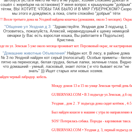
автобусе (кстати никто ни чего и не убрал, хозяин спокойно доехал и
сошёл с жеребцом на остановке) У меня вопрос к крышующим "добрым"
тётям, ВЫ ХОТИТЕ ЧТОБЫ ТАК БЫЛО И В МКР ГУБЕРНСКОМ? Скоро
мы этого и дождёмся, а пока, спите спокойно "добрые" тёти
озле третьего дома на Уездной найдена кошечка (домашняя, около 5 месяцев). Окрас - к
"Общение ул Уездная д 3: "
Здравствуйте. Уездная дом 3 подъезд 1.
Отзовитесь, пожалуйста, Алексей, неравнодушный к щенку немецкой
овчарки (у Вас есть взрослая кошка, Вы работаете в Подольске).
Кристина.
по ул. Земская 5 уже около месяца проживает кот. Персиковый окрас, не кастрирован, во
"Домашние животные Объявления":
Найден кот. В лесу, в районе дома
№ 3 по Уездной найден кот серый (полосатый). Особые приметы - белое
пятно на переносице, белая грудка, белые лапки, зеленые глаза. Видно
что домашний - умный, ласковый, знает лоток ( и что бывает если "не
знать" ))) Ищет старых или новых хозяев.
ен черный лабрадор. кобель.
Между домов 13 и 15 по улице Земская третий день бег
GUBERNSKI.COM • В 3 подъезде ул.Земская, д.6 сидит
Уездная , дом 2 . У подъезда дома сидит котёнок , 4-5
Был найден кошеле в машине с утра по направлению в 
SOS! Потерялась собака. Породы - карликовая такса. 
GUBERNSKI.COM • Уездная д. 3, первый подъезд си