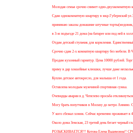
Молодая семья срочно снимет одно-двухкомнатную квар
Cдам однокомнатную квартиру в мкр.Губернский ул.Земс
принимаю заказы домашние штучные торты(медовик, мур
в 3-м подъезде 21 дома (на батарее или под ней в хол
Отдам детский стульчик для кормления. Единственный ми
Срочно сдам 2-х комнатную квартиру без мебели. В Чехо
Продам кухонный гарнитур. Цена 10000 рублей. Торг у
приму в дар хоккейные клюшки, лучше даже несколько:
Куплю детское автокресло, для малыша от 1 года.
Оставлена молодым мужчиной спортивная сумка.
Очевидцы аварии в д. Чепелево просьба откликнуться.
Могу брать попутчиков в Москву до метро Аннино. Отъе
У кого сбежал хомяк. Сейчас временно проживает в 48 к
Около дома Земская, 23 третий день бегает черный гла
РОЗЫСКИВАЕТСЯ!!! Котова Елена Вадимовна!! С