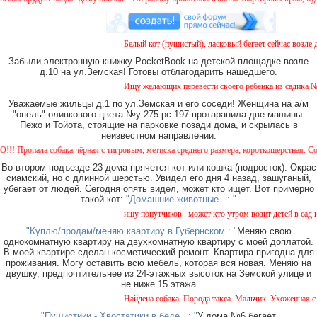
Белый кот (пушистый), ласковый бегает сейчас возле д
Забыли электронную книжку PocketBook на детской площадке возле
д.10 на ул.Земская! Готовы отблагодарить нашедшего.
Ищу желающих перевести своего ребенка из садика №11
Уважаемые жильцы д.1 по ул.Земская и его соседи! Женщина на а/м
"опель" оливкового цвета №у 275 рс 197 протаранила две машины:
Пежо и Тойота, стоящие на парковке позади дома, и скрылась в
неизвестном направлении.
ропала собака чёрная с тигровым, метиска среднего размера, короткошерстная. Собака 
Во втором подъезде 23 дома прячется кот или кошка (подросток). Окрас
сиамский, но с длинной шерстью. Увидел его дня 4 назад, зашуганый,
убегает от людей. Сегодня опять видел, может кто ищет. Вот примерно
такой кот:
"Домашние животные...: "
ищу попутчиков . может кто утром возит детей в сад ил
"Куплю/продам/меняю квартиру в Губернском.: "
Меняю свою
однокомнатную квартиру на двухкомнатную квартиру с моей доплатой.
В моей квартире сделан косметический ремонт. Квартира пригодна для
проживания. Могу оставить всю мебель, которая вся новая. Меняю на
двушку, предпочтительнее из 24-этажных высоток на Земской улице и
не ниже 15 этажа
Найдена собака. Порода такса. Мальчик. Ухоженная с о
"Пушистики - Хвостатики в беде...: "
У дома №6 бегает