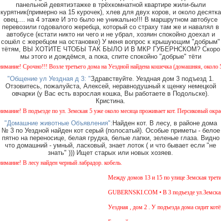
панельной девятиэтажке в трёхкомнатной квартире жили-были
курятник(примерно на 15 курочек), хлев для двух коров, и около десятка
овец.... на 4 этаже И это было не уникально!!! В маршрутном автобусе
перевозили годовалого жеребца, который со страху там же и навалял в
автобусе (кстати никто ни чего и не убрал, хозяин спокойно доехал и
сошёл с жеребцом на остановке) У меня вопрос к крышующим "добрым"
тётям, ВЫ ХОТИТЕ ЧТОБЫ ТАК БЫЛО И В МКР ГУБЕРНСКОМ? Скоро
мы этого и дождёмся, а пока, спите спокойно "добрые" тёти
е! Срочно!!! Возле третьего дома на Уездной найдена кошечка (домашняя, около 5 месяц
"Общение ул Уездная д 3: "
Здравствуйте. Уездная дом 3 подъезд 1.
Отзовитесь, пожалуйста, Алексей, неравнодушный к щенку немецкой
овчарки (у Вас есть взрослая кошка, Вы работаете в Подольске).
Кристина.
е! В подъезде по ул. Земская 5 уже около месяца проживает кот. Персиковый окрас, не 
"Домашние животные Объявления":
Найден кот. В лесу, в районе дома
№ 3 по Уездной найден кот серый (полосатый). Особые приметы - белое
пятно на переносице, белая грудка, белые лапки, зеленые глаза. Видно
что домашний - умный, ласковый, знает лоток ( и что бывает если "не
знать" ))) Ищет старых или новых хозяев.
е! В лесу найден черный лабрадор. кобель.
Между домов 13 и 15 по улице Земская третий д
GUBERNSKI.COM • В 3 подъезде ул.Земская, д.
Уездная , дом 2 . У подъезда дома сидит котёно