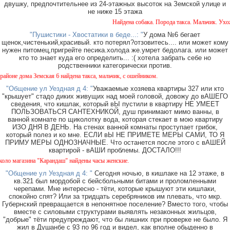
двушку, предпочтительнее из 24-этажных высоток на Земской улице и
не ниже 15 этажа
Найдена собака. Порода такса. Мальчик. Ухожен
"Пушистики - Хвостатики в беде...: "
У дома №6 бегает
щенок,чистенький,красивый. кто потерял?отзовитесь.... или может кому
нужен питомец,пригрейте песика.холода же.умрет бедолага. или может
кто то знает куда его определить... :( хотела забрать себе но
родственники категорически против.
е дома Земская 6 найдена такса, мальчик, с ошейником.
"Общение ул Уездная д 4: "
Уважаемые хозяева квартиры 327 или кто
"крышует" стадо диких живущих над моей головой, довожу до вАШЕГО
сведения, что кишлак, который вЫ пустили в квартиру НЕ УМЕЕТ
ПОЛЬЗОВАТЬСЯ САНТЕХНИКОЙ, душ принимают мимо ванны, в
ванной комнате по щиколотку вода, которая стекает в мою квартиру
ИЗО ДНЯ В ДЕНЬ. На стенах ванной комнаты проступает грибок,
который полез и ко мне. ЕСЛИ вЫ НЕ ПРИМЕТЕ МЕРЫ САМИ, ТО Я
ПРИМУ МЕРЫ ОДНОЗНАЧНЫЕ. Что останется после этого с вАШЕЙ
квартирой - вАШИ проблемы. ДОСТАЛО!!!
магазина "Карандаш" найдены часы женские.
"Общение ул Уездная д 4: "
Сегодня ночью, в кишлаке на 12 этаже, в
кв.321 был мордобой с бейсбольными битами и проломленными
черепами. Мне интересно - тёти, которые крышуют эти кишлаки,
спокойно спят? Или за тридцать серебряников им плевать, что мкр.
Губернский превращается в непонятное поселение? Вместо того, чтобы
вместе с силовыми структурами выявлять незаконных жильцов,
"добрые" тёти предупреждают, что бы лишних при проверке не было. Я
жил в Душанбе с 93 по 96 год и видел, как вполне обыденно в