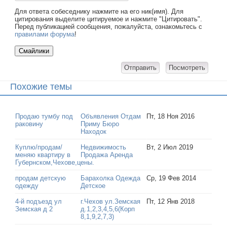
Для ответа собеседнику нажмите на его ник(имя). Для
цитирования выделите цитируемое и нажмите "Цитировать".
Перед публикацией сообщения, пожалуйста, ознакомьтесь с
правилами форума
!
Похожие темы
Продаю тумбу под
Объявления Отдам
Пт, 18 Ноя 2016
раковину
Приму Бюро
Находок
Куплю/продам/
Недвижимость
Вт, 2 Июл 2019
меняю квартиру в
Продажа Аренда
Губернском,Чехове,цены.
продам детскую
Барахолка Одежда
Ср, 19 Фев 2014
одежду
Детское
4-й подъезд ул
г.Чехов ул.Земская
Пт, 12 Янв 2018
Земская д 2
д.1,2,3,4,5,6(Корп
8,1,9,2,7,3)