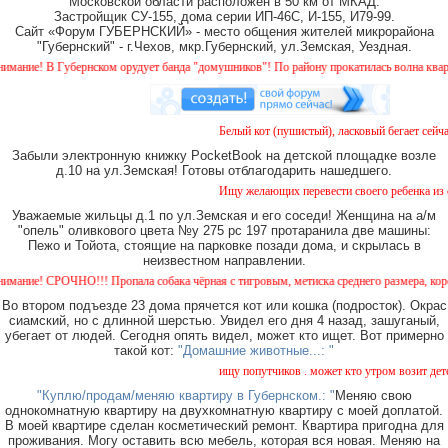
Московской области расположен в 50 км от МКАД.
Застройщик СУ-155, дома серии ИП-46С, И-155, И79-99.
Сайт «Форум ГУБЕРНСКИЙ» - место общения жителей микрорайона
"Губернский" - г.Чехов, мкр.Губернский, ул.Земская, Уездная.
ие! В Губернском орудует банда "домушников"! По району прокатилась волна квартирны
Белый кот (пушистый), ласковый бегает сейчас 
Забыли электронную книжку PocketBook на детской площадке возле
д.10 на ул.Земская! Готовы отблагодарить нашедшего.
Ищу желающих перевести своего ребенка из сад
Уважаемые жильцы д.1 по ул.Земская и его соседи! Женщина на а/м
"опель" оливкового цвета №у 275 рс 197 протаранила две машины:
Пежо и Тойота, стоящие на парковке позади дома, и скрылась в
неизвестном направлении.
е! СРОЧНО!!! Пропала собака чёрная с тигровым, метиска среднего размера, короткоше
Во втором подъезде 23 дома прячется кот или кошка (подросток). Окрас
сиамский, но с длинной шерстью. Увидел его дня 4 назад, зашуганый,
убегает от людей. Сегодня опять видел, может кто ищет. Вот примерно
такой кот:
"Домашние животные...: "
ищу попутчиков . может кто утром возит детей в
"Куплю/продам/меняю квартиру в Губернском.: "
Меняю свою
однокомнатную квартиру на двухкомнатную квартиру с моей доплатой.
В моей квартире сделан косметический ремонт. Квартира пригодна для
проживания. Могу оставить всю мебель, которая вся новая. Меняю на