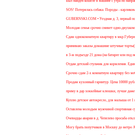
Был найден кошеле в машине с утра по направл
SOS! Потерялась собака. Породы - карликовая 
GUBERNSKI.COM • Уездная д. 3, первый под
Молодая семья срочно снимет одно-двухкомнат
Cдам однокомнатную квартиру в мкр.Губернский 
принимаю заказы домашние штучные торты(медов
в 3-м подъезде 21 дома (на батарее или под не
Отдам детский стульчик для кормления. Единств
Срочно сдам 2-х комнатную квартиру без мебели
Продам кухонный гарнитур. Цена 10000 рублей.
приму в дар хоккейные клюшки, лучше даже нес
Куплю детское автокресло, для малыша от 1 год
Оставлена молодым мужчиной спортивная сумк
Очевидцы аварии в д. Чепелево просьба отклик
Могу брать попутчиков в Москву до метро Анни