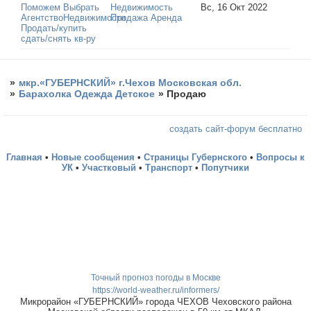
Поможем Выбрать
Недвижимость
Вс, 16 Окт 2022
АгентствоНедвижимости
Продажа Аренда
Продать/купить
сдать/снять кв-ру
»
мкр.«ГУБЕРНСКИЙ» г.Чехов Московская обл.
»
Барахолка Одежда Детское
»
Продаю
создать сайт-форум бесплатно
Главная
•
Новые сообщения
•
Страницы Губернского
•
Вопросы к
УК
•
Участковый
•
Транспорт
•
Попутчики
Точный прогноз погоды в Москве
https://world-weather.ru/informers/
Микрорайон «ГУБЕРНСКИЙ» города ЧЕХОВ Чеховского района