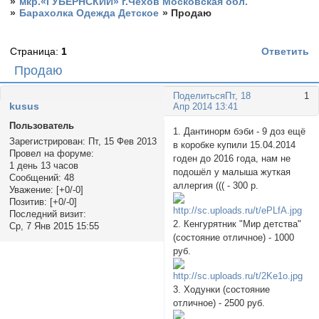
»
мкр.«ГУБЕРНСКИЙ» г.Чехов Московская обл.
»
Барахолка Одежда Детское
»
Продаю
Страница:
1
Ответить
Продаю
Поделиться
Пт, 18
1
kusus
Апр 2014 13:41
Пользователь
1. Дантинорм бэби - 9 доз ещё
Зарегистрирован
: Пт, 15 Фев 2013
в коробке купили 15.04.2014
Провел на форуме:
годен до 2016 года, нам не
1 день 13 часов
подошёл у малыша жуткая
Сообщений:
48
аллергия ((( - 300 р.
Уважение:
[+0/-0]
Позитив:
[+0/-0]
Последний визит:
2. Кенгурятник "Мир детства"
Ср, 7 Янв 2015 15:55
(состояние отличное) - 1000
руб.
3. Ходунки (состояние
отличное) - 2500 руб.