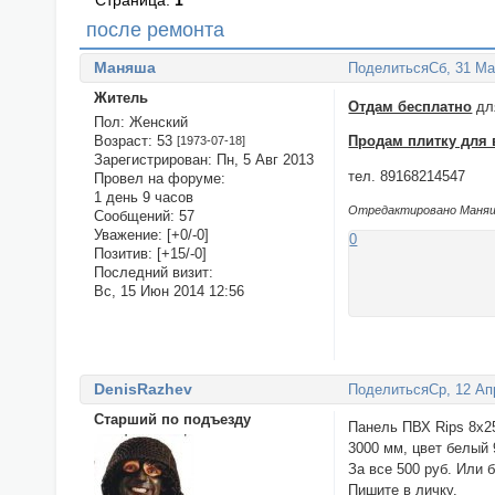
Страница:
1
после ремонта
Маняша
Поделиться
Сб, 31 Ма
Житель
Отдам бесплатно
для
Пол:
Женский
Возраст:
53
Продам плитку для
[1973-07-18]
Зарегистрирован
: Пн, 5 Авг 2013
тел. 89168214547
Провел на форуме:
1 день 9 часов
Отредактировано Маняша
Сообщений:
57
Уважение:
[+0/-0]
0
Позитив:
[+15/-0]
Последний визит:
Вс, 15 Июн 2014 12:56
DenisRazhev
Поделиться
Ср, 12 Ап
Старший по подъезду
Панель ПВХ Rips 8x2
3000 мм, цвет белый 
За все 500 руб. Или 
Пишите в личку.