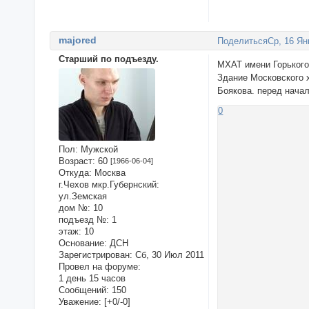
majored
Поделиться
Ср, 16 Ян
Старший по подъезду.
МХАТ имени Горького
Здание Московского 
Боякова. перед нача
0
Пол:
Мужской
Возраст:
60
[1966-06-04]
Откуда:
Москва
г.Чехов мкр.Губернский:
ул.Земская
дом №:
10
подъезд №:
1
этаж:
10
Основание:
ДСН
Зарегистрирован
: Сб, 30 Июл 2011
Провел на форуме:
1 день 15 часов
Сообщений:
150
Уважение:
[+0/-0]