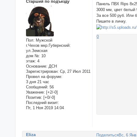
Старший по подъезду
Панель ПВХ Rips 8x2
3000 мм, цвет белый 
За все 500 руб. Или 
Пишите в личку.
0
Пол:
Мужской
г.Чехов мкр.Губернский:
ул.Земская
дом №:
10
этаж:
4
Основание:
ДСН
Зарегистрирован
: Ср, 27 Июл 2011
Провел на форуме:
3 дня 21 час
Сообщений:
56
Уважение:
[+2/-0]
Позитив:
[+0/-0]
Последний визит:
Пт, 1 Ноя 2019 14:04
Eliza
Поделиться
Вс, 6 Янв