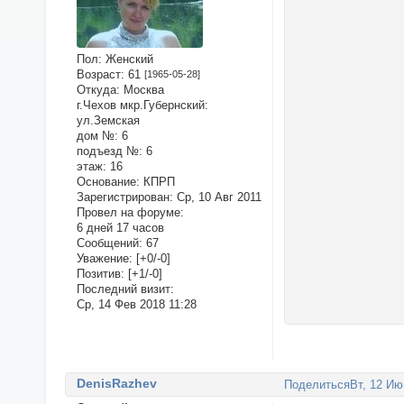
Пол:
Женский
Возраст:
61
[1965-05-28]
Откуда:
Москва
г.Чехов мкр.Губернский:
ул.Земская
дом №:
6
подъезд №:
6
этаж:
16
Основание:
КПРП
Зарегистрирован
: Ср, 10 Авг 2011
Провел на форуме:
6 дней 17 часов
Сообщений:
67
Уважение:
[+0/-0]
Позитив:
[+1/-0]
Последний визит:
Ср, 14 Фев 2018 11:28
DenisRazhev
Поделиться
Вт, 12 Ию