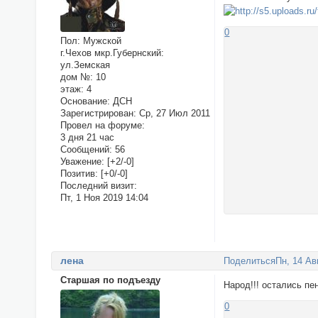
0
Пол:
Мужской
г.Чехов мкр.Губернский:
ул.Земская
дом №:
10
этаж:
4
Основание:
ДСН
Зарегистрирован
: Ср, 27 Июл 2011
Провел на форуме:
3 дня 21 час
Сообщений:
56
Уважение:
[+2/-0]
Позитив:
[+0/-0]
Последний визит:
Пт, 1 Ноя 2019 14:04
лена
Поделиться
Пн, 14 Ав
Старшая по подъезду
Народ!!! остались пе
0