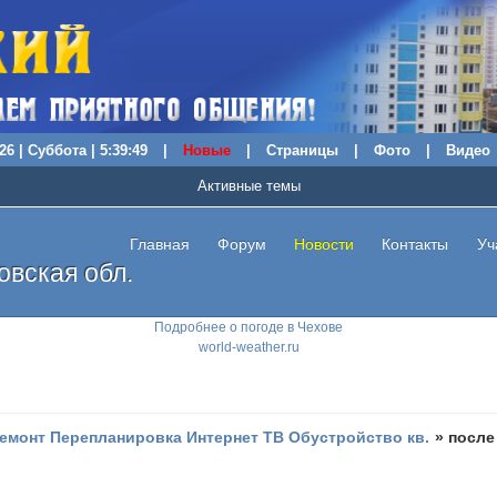
26 | Суббота | 5:39:50
|
Новые
|
Страницы
|
Фото
|
Видео
Активные темы
Главная
Форум
Новости
Контакты
Уч
вская обл.
Подробнее о погоде в Чехове
world-weather.ru
емонт Перепланировка Интернет ТВ Обустройство кв.
»
после