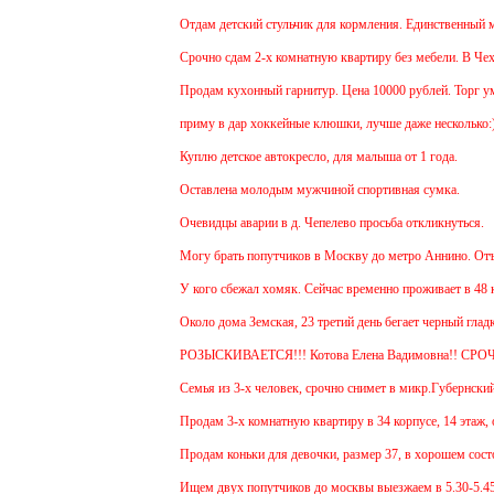
Отдам детский стульчик для кормления. Единственный мину
Срочно сдам 2-х комнатную квартиру без мебели. В Чехове
Продам кухонный гарнитур. Цена 10000 рублей. Торг умес
приму в дар хоккейные клюшки, лучше даже несколько:)
Куплю детское автокресло, для малыша от 1 года.
Оставлена молодым мужчиной спортивная сумка.
Очевидцы аварии в д. Чепелево просьба откликнуться.
Могу брать попутчиков в Москву до метро Аннино. Отъезд
У кого сбежал хомяк. Сейчас временно проживает в 48 квар
Около дома Земская, 23 третий день бегает черный гладко
РОЗЫСКИВАЕТСЯ!!! Котова Елена Вадимовна!! СРО
Семья из 3-х человек, срочно снимет в микр.Губернский 1
Продам 3-х комнатную квартиру в 34 корпусе, 14 этаж, об
Продам коньки для девочки, размер 37, в хорошем состоя
Ищем двух попутчиков до москвы выезжаем в 5.30-5.45 и 