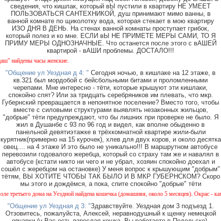
сведения, что кишлак, который вЫ пустили в квартиру НЕ УМЕЕТ
ПОЛЬЗОВАТЬСЯ САНТЕХНИКОЙ, душ принимают мимо ванны, в
ванной комнате по щиколотку вода, которая стекает в мою квартиру
ИЗО ДНЯ В ДЕНЬ. На стенах ванной комнаты проступает грибок,
который полез и ко мне. ЕСЛИ вЫ НЕ ПРИМЕТЕ МЕРЫ САМИ, ТО Я
ПРИМУ МЕРЫ ОДНОЗНАЧНЫЕ. Что останется после этого с вАШЕЙ
квартирой - вАШИ проблемы. ДОСТАЛО!!!
 найдены часы женские.
"Общение ул Уездная д 4: "
Сегодня ночью, в кишлаке на 12 этаже, в
кв.321 был мордобой с бейсбольными битами и проломленными
черепами. Мне интересно - тёти, которые крышуют эти кишлаки,
спокойно спят? Или за тридцать серебряников им плевать, что мкр.
Губернский превращается в непонятное поселение? Вместо того, чтобы
вместе с силовыми структурами выявлять незаконных жильцов,
"добрые" тёти предупреждают, что бы лишних при проверке не было. Я
жил в Душанбе с 93 по 96 год и видел, как вполне обыденно в
панельной девятиэтажке в трёхкомнатной квартире жили-были
курятник(примерно на 15 курочек), хлев для двух коров, и около десятка
овец.... на 4 этаже И это было не уникально!!! В маршрутном автобусе
перевозили годовалого жеребца, который со страху там же и навалял в
автобусе (кстати никто ни чего и не убрал, хозяин спокойно доехал и
сошёл с жеребцом на остановке) У меня вопрос к крышующим "добрым"
тётям, ВЫ ХОТИТЕ ЧТОБЫ ТАК БЫЛО И В МКР ГУБЕРНСКОМ? Скоро
мы этого и дождёмся, а пока, спите спокойно "добрые" тёти
ретьего дома на Уездной найдена кошечка (домашняя, около 5 месяцев). Окрас - камышов
"Общение ул Уездная д 3: "
Здравствуйте. Уездная дом 3 подъезд 1.
Отзовитесь, пожалуйста, Алексей, неравнодушный к щенку немецкой
овчарки (у Вас есть взрослая кошка, Вы работаете в Подольске).