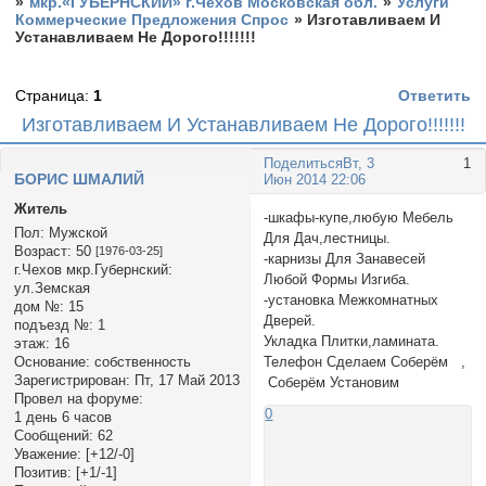
»
мкр.«ГУБЕРНСКИЙ» г.Чехов Московская обл.
»
Услуги
Коммерческие Предложения Спрос
»
Изготавливаем И
Устанавливаем Не Дорого!!!!!!!
Страница:
1
Ответить
Изготавливаем И Устанавливаем Не Дорого!!!!!!!
Поделиться
Вт, 3
1
БОРИС ШМАЛИЙ
Июн 2014 22:06
Житель
-шкафы-купе,любую Мебель
Пол:
Мужской
Для Дач,лестницы.
Возраст:
50
[1976-03-25]
-карнизы Для Занавесей
г.Чехов мкр.Губернский:
Любой Формы Изгиба.
ул.Земская
-установка Межкомнатных
дом №:
15
Дверей.
подъезд №:
1
Укладка Плитки,ламината.
этаж:
16
Телефон Сделаем Соберём ,
Основание:
собственность
Зарегистрирован
: Пт, 17 Май 2013
Соберём Установим
Провел на форуме:
0
1 день 6 часов
Сообщений:
62
Уважение:
[+12/-0]
Позитив:
[+1/-1]