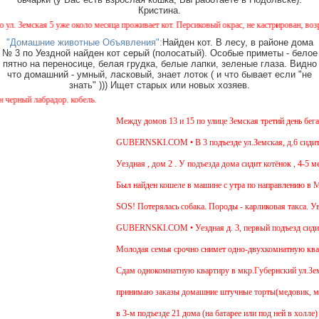
Кристина.
 Земская 5 уже около месяца проживает кот. Персиковый окрас, не кастрирован, возраст 
"Домашние животные Объявления":
Найден кот. В лесу, в районе дома
№ 3 по Уездной найден кот серый (полосатый). Особые приметы - белое
пятно на переносице, белая грудка, белые лапки, зеленые глаза. Видно
что домашний - умный, ласковый, знает лоток ( и что бывает если "не
знать" ))) Ищет старых или новых хозяев.
рный лабрадор. кобель.
Между домов 13 и 15 по улице Земская третий день бегает
GUBERNSKI.COM • В 3 подъезде ул.Земская, д.6 сидит оч
Уездная , дом 2 . У подъезда дома сидит котёнок , 4-5 ме
Был найден кошеле в машине с утра по направлению в Мос
SOS! Потерялась собака. Породы - карликовая такса. Ува
GUBERNSKI.COM • Уездная д. 3, первый подъезд сиди
Молодая семья срочно снимет одно-двухкомнатную кварти
Cдам однокомнатную квартиру в мкр.Губернский ул.Земская
принимаю заказы домашние штучные торты(медовик, мурав
в 3-м подъезде 21 дома (на батарее или под ней в холле)