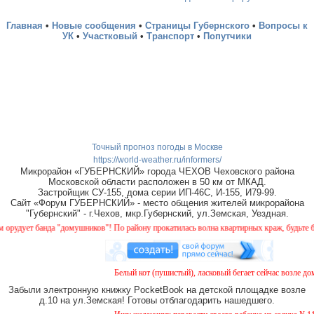
Главная
•
Новые сообщения
•
Страницы Губернского
•
Вопросы к
УК
•
Участковый
•
Транспорт
•
Попутчики
Точный прогноз погоды в Москве
https://world-weather.ru/informers/
Микрорайон «ГУБЕРНСКИЙ» города ЧЕХОВ Чеховского района
Московской области расположен в 50 км от МКАД.
Застройщик СУ-155, дома серии ИП-46С, И-155, И79-99.
Сайт «Форум ГУБЕРНСКИЙ» - место общения жителей микрорайона
"Губернский" - г.Чехов, мкр.Губернский, ул.Земская, Уездная.
дует банда "домушников"! По району прокатилась волна квартирных краж, будьте бдит
Белый кот (пушистый), ласковый бегает сейчас возле дома
Забыли электронную книжку PocketBook на детской площадке возле
д.10 на ул.Земская! Готовы отблагодарить нашедшего.