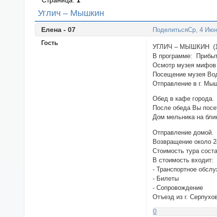
Страница:
1
Углич – Мышкин
Елена - 07
Поделиться
Ср, 4 Июн
Гость
УГЛИЧ – МЫШКИН (1 
В программе: Прибыти
Осмотр музея мифов 
Посещение музея Во
Отправление в г. Мы
Обед в кафе города.
После обеда Вы посе
Дом мельника на бли
Отправление домой.
Возвращение около 2
Стоимость тура соста
В стоимость входит:
- Транспортное обсл
- Билеты
- Сопровождение
Отъезд из г. Серпухо
0