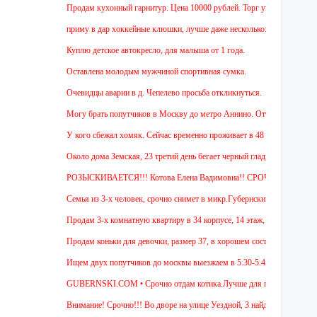
Продам кухонный гарнитур. Цена 10000 рублей. Торг уместен.
приму в дар хоккейные клюшки, лучше даже несколько:)
Куплю детское автокресло, для малыша от 1 года.
Оставлена молодым мужчиной спортивная сумка.
Очевидцы аварии в д. Чепелево просьба откликнуться.
Могу брать попутчиков в Москву до метро Аннино. Отъезд 6.45 от мкр.Губ
У кого сбежал хомяк. Сейчас временно проживает в 48 квартире (9 этаж ул
Около дома Земская, 23 третий день бегает черный гладкошерстый высокий
РОЗЫСКИВАЕТСЯ!!! Котова Елена Вадимовна!! СРОЧНО ОТЗОВИТЕС
Семья из 3-х человек, срочно снимет в микр.Губернский 1 или 2-х комнатн
Продам 3-х комнатную квартиру в 34 корпусе, 14 этаж, общ. пл. 88 м. Цен
Продам коньки для девочки, размер 37, в хорошем состоянии.
Ищем двух попутчиков до москвы выезжаем в 5.30-5.45 и обратно в 18.00 
GUBERNSKI.COM • Срочно отдам котика.Лучше для проживания в частном 
Внимание! Срочно!!! Во дворе на улице Уездной, 3 найден щенок. Осмотре