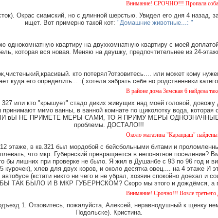
Внимание! СРОЧНО!!! Пропала собака чёрная с 
ток). Окрас сиамский, но с длинной шерстью. Увидел его дня 4 назад, з
ищет. Вот примерно такой кот:
"Домашние животные...: "
ю однокомнатную квартиру на двухкомнатную квартиру с моей доплатой.
ель, которая вся новая. Меняю на двушку, предпочтительнее из 24-этаж
,чистенький,красивый. кто потерял?отзовитесь.... или может кому нуже
ает куда его определить... :( хотела забрать себе но родственники катег
В районе дома Земская 6 найдена такса, мальч
327 или кто "крышует" стадо диких живущих над моей головой, довожу
имают мимо ванны, в ванной комнате по щиколотку вода, которая ст
е. ЕСЛИ вЫ НЕ ПРИМЕТЕ МЕРЫ САМИ, ТО Я ПРИМУ МЕРЫ ОДНОЗНАЧНЫЕ. Ч
проблемы. ДОСТАЛО!!!
Около магазина "Карандаш" найдены часы жен
12 этаже, в кв.321 был мордобой с бейсбольными битами и проломленны
 плевать, что мкр. Губернский превращается в непонятное поселение? В
о бы лишних при проверке не было. Я жил в Душанбе с 93 по 96 год и в
 курочек), хлев для двух коров, и около десятка овец.... на 4 этаже И 
 автобусе (кстати никто ни чего и не убрал, хозяин спокойно доехал и
Ы ТАК БЫЛО И В МКР ГУБЕРНСКОМ? Скоро мы этого и дождёмся, а пок
Внимание! Срочно!!! Возле третьего дома на У
одъезд 1. Отзовитесь, пожалуйста, Алексей, неравнодушный к щенку нем
Подольске). Кристина.