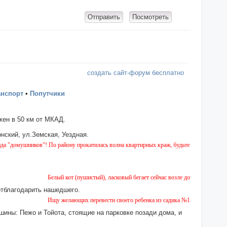
создать сайт-форум бесплатно
анспорт
•
Попутчики
ен в 50 км от МКАД.
нский, ул.Земская, Уездная.
ников"! По району прокатилась волна квартирных краж, будьте бдительны!
Белый кот (пушистый), ласковый бегает сейчас возле дома № 2 на Земской.
отблагодарить нашедшего.
Ищу желающих перевести своего ребенка из садика №11 в садик № 26. Ест
шины: Пежо и Тойота, стоящие на парковке позади дома, и