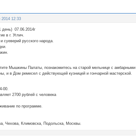
 2014 12:33
день) 07.06.2014г
е в г. Углич.
и суеверий русского народа.
дки.
шкин.
тите Мышкины Палаты, познакомитесь на старой мельнице с амбарными 
ны, и в Дом ремесел с действующей кузницей и гончарной мастерской.
4-00.
вляет 2700 рублей с человека
уживание по программе.
ва, Чехова, Климовска, Подольска, Москвы.