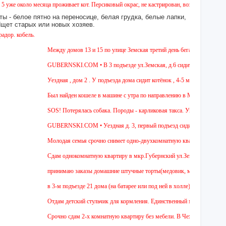
оло месяца проживает кот. Персиковый окрас, не кастрирован, возраст менее года, ухоже
ы - белое пятно на переносице, белая грудка, белые лапки,
 Ищет старых или новых хозяев.
ель.
Между домов 13 и 15 по улице Земская третий день бегает собака из поро
GUBERNSKI.COM • В 3 подъезде ул.Земская, д.6 сидит очень голодная че
Уездная , дом 2 . У подъезда дома сидит котёнок , 4-5 мес , девочка. Чёр
Был найден кошеле в машине с утра по направлению в Москву,девушка сад
SOS! Потерялась собака. Породы - карликовая такса. Уважаемые соседи! 
GUBERNSKI.COM • Уездная д. 3, первый подъезд сидит полосатый ОЧ
Молодая семья срочно снимет одно-двухкомнатную квартиру на длительны
Cдам однокомнатную квартиру в мкр.Губернский ул.Земская. Ремонт от зас
принимаю заказы домашние штучные торты(медовик, муравейник, наполеон
в 3-м подъезде 21 дома (на батарее или под ней в холле) тоскует и дове
Отдам детский стульчик для кормления. Единственный минус - нет мягкой н
Срочно сдам 2-х комнатную квартиру без мебели. В Чехове буду после 15-0