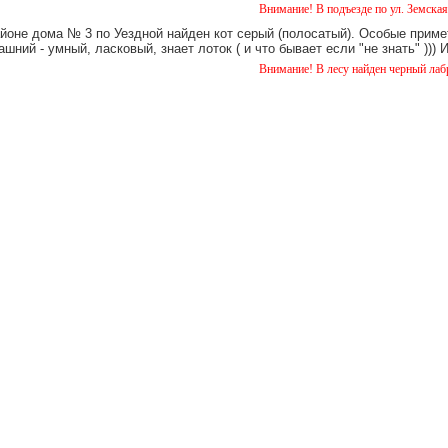
Внимание! В подъезде по ул. Земская 5 уже ок
айоне дома № 3 по Уездной найден кот серый (полосатый). Особые примет
шний - умный, ласковый, знает лоток ( и что бывает если "не знать" )))
Внимание! В лесу найден черный лабрадор. коб