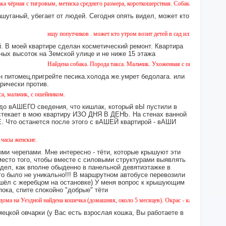
тигровым, метиска среднего размера, короткошерстная. Собака пугливая, не агрессивна
ашуганый, убегает от людей. Сегодня опять видел, может кто
ищу попутчиков . может кто утром возит детей в сад или в школу в город ?
 В моей квартире сделан косметический ремонт. Квартира
ных высоток на Земской улице и не ниже 15 этажа
Найдена собака. Порода такса. Мальчик. Ухоженная с ошейником. Найдена 
н питомец,пригрейте песика.холода же.умрет бедолага. или
орически против.
ик, с ошейником.
 до вАШЕГО сведения, что кишлак, который вЫ пустили в
екает в мою квартиру ИЗО ДНЯ В ДЕНЬ. На стенах ванной
то останется после этого с вАШЕЙ квартирой - вАШИ
ские.
ми черепами. Мне интересно - тёти, которые крышуют эти
место того, чтобы вместе с силовыми структурами выявлять
идел, как вполне обыденно в панельной девятиэтажке в
это было не уникально!!! В маршрутном автобусе перевозили
 сошёл с жеребцом на остановке) У меня вопрос к крышующим
а, спите спокойно "добрые" тёти
ездной найдена кошечка (домашняя, около 5 месяцев). Окрас - камышовый, на один глази
ецкой овчарки (у Вас есть взрослая кошка, Вы работаете в