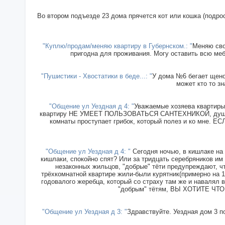
Во втором подъезде 23 дома прячется кот или кошка (подрос
"Куплю/продам/меняю квартиру в Губернском.: "
Меняю сво
пригодна для проживания. Могу оставить всю меб
"Пушистики - Хвостатики в беде...: "
У дома №6 бегает щенок
может кто то зн
"Общение ул Уездная д 4: "
Уважаемые хозяева квартиры 
квартиру НЕ УМЕЕТ ПОЛЬЗОВАТЬСЯ САНТЕХНИКОЙ, душ прин
комнаты проступает грибок, который полез и ко мн
"Общение ул Уездная д 4: "
Сегодня ночью, в кишлаке на 
кишлаки, спокойно спят? Или за тридцать серебряников им
незаконных жильцов, "добрые" тёти предупреждают, чт
трёхкомнатной квартире жили-были курятник(примерно на 15
годовалого жеребца, который со страху там же и навалял в
"добрым" тётям, ВЫ ХОТИТЕ ЧТОБ
"Общение ул Уездная д 3: "
Здравствуйте. Уездная дом 3 п