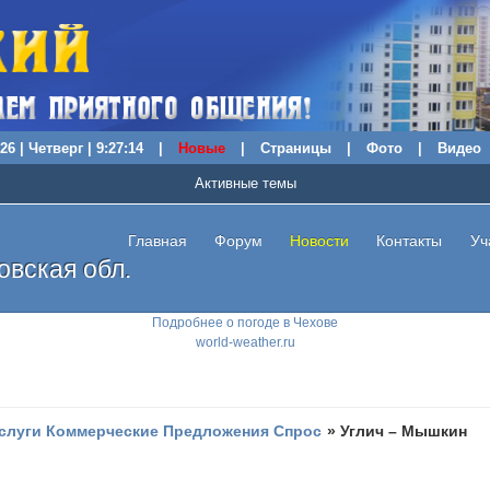
26 | Четверг | 9:27:15
|
Новые
|
Страницы
|
Фото
|
Видео
Активные темы
Главная
Форум
Новости
Контакты
Уч
вская обл.
Подробнее о погоде в Чехове
world-weather.ru
слуги Коммерческие Предложения Спрос
»
Углич – Мышкин