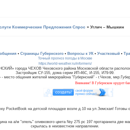
слуги Коммерческие Предложения Спрос
»
Углич – Мышкин
ообщения
•
Страницы Губернского
•
Вопросы к УК
•
Участковый
•
Тр
Точный прогноз погоды в Москве
https://world-weather.ru/informers/
СКИЙ» города ЧЕХОВ Чеховского района Московской области располож
Застройщик СУ-155, дома серии ИП-46С, И-155, И79-99.
место общения жителей микрорайона "Губернский" - г.Чехов, мкр.Губер
Внимание! В Губернском орудует банда "домуш
ку PocketBook на детской площадке возле д.10 на ул.Земская! Готовы 
на на а/м "опель" оливкового цвета №у 275 рс 197 протаранила две ма
скрылась в неизвестном направлении.