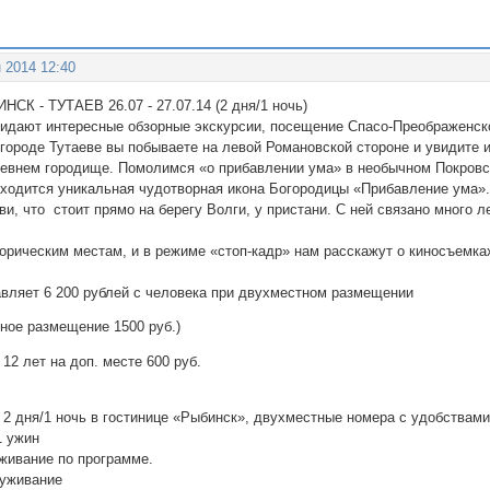
 2014 12:40
СК - ТУТАЕВ 26.07 - 27.07.14 (2 дня/1 ночь)
идают интересные обзорные экскурсии, посещение Спасо-Преображенског
городе Тутаеве вы побываете на левой Романовской стороне и увидите 
евнем городище. Помолимся «о прибавлении ума» в необычном Покровск
аходится уникальная чудотворная икона Богородицы «Прибавление ума».
и, что стоит прямо на берегу Волги, у пристани. С ней связано много 
орическим местам, и в режиме «стоп-кадр» нам расскажут о киносъемках
авляет 6 200 рублей с человека при двухместном размещении
ное размещение 1500 руб.)
 12 лет на доп. месте 600 руб.
 2 дня/1 ночь в гостинице «Рыбинск», двухместные номера с удобствам
 1 ужин
уживание по программе.
луживание