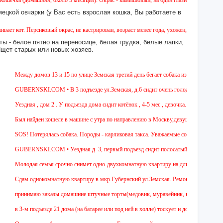
омашняя, около 5 месяцев). Окрас - камышовый, на один глазик (возможно) подслеповата
ецкой овчарки (у Вас есть взрослая кошка, Вы работаете в
 Персиковый окрас, не кастрирован, возраст менее года, ухожен, явно домашний, приучен
ы - белое пятно на переносице, белая грудка, белые лапки,
 Ищет старых или новых хозяев.
Между домов 13 и 15 по улице Земская третий день бегает собака из породы терьеров,с
GUBERNSKI.COM • В 3 подъезде ул.Земская, д.6 сидит очень голодная черная кошечка
Уездная , дом 2 . У подъезда дома сидит котёнок , 4-5 мес , девочка. Чёрная, короткош
Был найден кошеле в машине с утра по направлению в Москву,девушка садилась на кра
SOS! Потерялась собака. Породы - карликовая такса. Уважаемые соседи! Жители мкр. 
GUBERNSKI.COM • Уездная д. 3, первый подъезд сидит полосатый ОЧЕНЬ красивы
Молодая семья срочно снимет одно-двухкомнатную квартиру на длительный срок.Гражд
Cдам однокомнатную квартиру в мкр.Губернский ул.Земская. Ремонт от застройщика,без
принимаю заказы домашние штучные торты(медовик, муравейник, наполеон,пахлава) ..
в 3-м подъезде 21 дома (на батарее или под ней в холле) тоскует и доверчиво бежит к