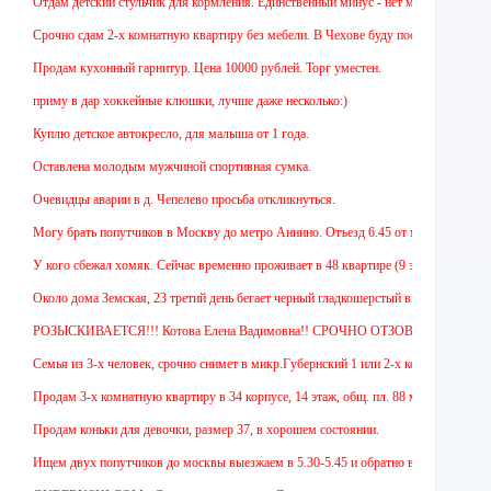
Отдам детский стульчик для кормления. Единственный минус - нет мягкой накладки. А т
Срочно сдам 2-х комнатную квартиру без мебели. В Чехове буду после 15-00. Звонить 8
Продам кухонный гарнитур. Цена 10000 рублей. Торг уместен.
приму в дар хоккейные клюшки, лучше даже несколько:)
Куплю детское автокресло, для малыша от 1 года.
Оставлена молодым мужчиной спортивная сумка.
Очевидцы аварии в д. Чепелево просьба откликнуться.
Могу брать попутчиков в Москву до метро Аннино. Отъезд 6.45 от мкр.Губернского. В 
У кого сбежал хомяк. Сейчас временно проживает в 48 квартире (9 этаж ул Земская д 15
Около дома Земская, 23 третий день бегает черный гладкошерстый высокий пес (полупо
РОЗЫСКИВАЕТСЯ!!! Котова Елена Вадимовна!! СРОЧНО ОТЗОВИТЕСЬ. СРОЧНО!
Семья из 3-х человек, срочно снимет в микр.Губернский 1 или 2-х комнатную квартиру 
Продам 3-х комнатную квартиру в 34 корпусе, 14 этаж, общ. пл. 88 м. Цена 4,4 млн. р
Продам коньки для девочки, размер 37, в хорошем состоянии.
Ищем двух попутчиков до москвы выезжаем в 5.30-5.45 и обратно в 18.00 с Анино (пер