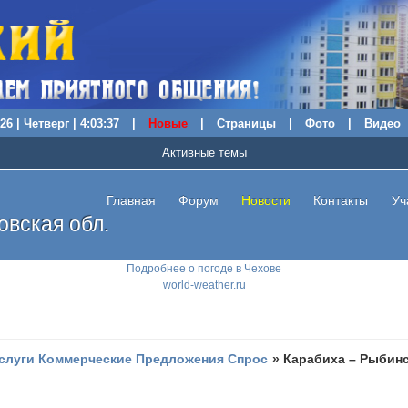
26 | Четверг | 4:03:38
|
Новые
|
Страницы
|
Фото
|
Видео
Активные темы
Главная
Форум
Новости
Контакты
Уч
вская обл.
Подробнее о погоде в Чехове
world-weather.ru
слуги Коммерческие Предложения Спрос
»
Карабиха – Рыбинс