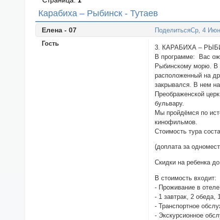
Страница:
1
Карабиха – Рыбинск - Тутаев
Елена - 07
Поделиться
Ср, 4 Июн
Гость
3. КАРАБИХА – РЫБИН
В программе: Вас ож
Рыбинскому морю. В 
расположенный на др
закрывался. В нем н
Преображенской церкв
бульвару.
Мы пройдёмся по ист
кинофильмов.
Стоимость тура сост
(доплата за одномест
Скидки на ребенка до
В стоимость входит:
- Проживание в отеле
- 1 завтрак, 2 обеда,
- Транспортное обсл
- Экскурсионное обс