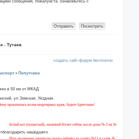
кацией сообщения, пожалуйста, ознакомьтесь с
к - Тутаев
создать сайт-форум бесплатно
анспорт
•
Попутчики
ен в 50 км от МКАД.
нский, ул.Земская, Уездная.
илась волна квартирных краж, будьте бдительны!
Белый кот (пушистый), ласковый бегает сейчас возле дома № 2 на Земской. Просится к 
отблагодарить нашедшего.
Ищу желающих перевести своего ребенка из садика №11 в садик № 26. Есть вариант по