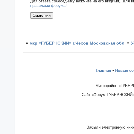
Для ответа собеседнику нажмите на его ник(имя). Для 
правилами форума
!
»
мкр.«ГУБЕРНСКИЙ» г.Чехов Московская обл.
»
У
Главная
•
Новые с
Микрорайон «ГУБЕРН
Сайт «Форум ГУБЕРНСКИЙ» - 
Забыли электронную книж