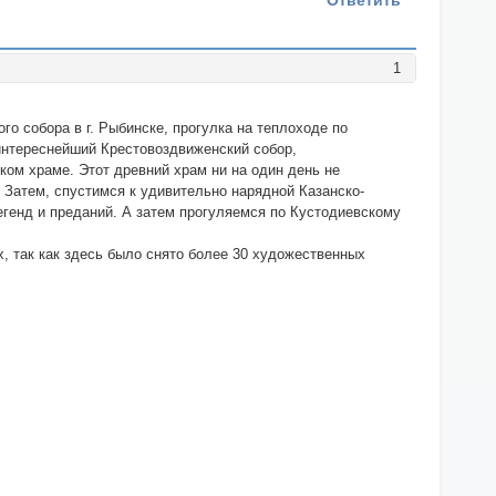
Ответить
1
о собора в г. Рыбинске, прогулка на теплоходе по
интереснейший Крестовоздвиженский собор,
ом храме. Этот древний храм ни на один день не
 Затем, спустимся к удивительно нарядной Казанско-
легенд и преданий. А затем прогуляемся по Кустодиевскому
, так как здесь было снято более 30 художественных
и