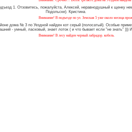
Внимание! Срочно!!! Возле третьего дома на Уездной найдена кошечка (д
одъезд 1. Отзовитесь, пожалуйста, Алексей, неравнодушный к щенку нем
Подольске). Кристина.
Внимание! В подъезде по ул. Земская 5 уже около месяца проживает кот.
айоне дома № 3 по Уездной найден кот серый (полосатый). Особые примет
шний - умный, ласковый, знает лоток ( и что бывает если "не знать" )))
Внимание! В лесу найден черный лабрадор. кобель.