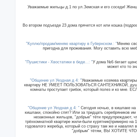
Уважаемые жильцы д.1 по ул.Земская и его соседи! Женщи
Во втором подъезде 23 дома прячется кот или кошка (подрос
"Куплю/продам/меняю квартиру в Губернском.: "
Меняю сво
пригодна для проживания. Могу оставить всю меб
"Пушистики - Хвостатики в беде...: "
У дома №6 бегает щенок
может кто то зн
"Общение ул Уездная д 4: "
Уважаемые хозяева квартиры 
квартиру НЕ УМЕЕТ ПОЛЬЗОВАТЬСЯ САНТЕХНИКОЙ, душ прин
комнаты проступает грибок, который полез и ко мн
"Общение ул Уездная д 4: "
Сегодня ночью, в кишлаке на 
кишлаки, спокойно спят? Или за тридцать серебряников им
незаконных жильцов, "добрые" тёти предупреждают, чт
трёхкомнатной квартире жили-были курятник(примерно на 15
годовалого жеребца, который со страху там же и навалял в
"добрым" тётям, ВЫ ХОТИТЕ ЧТОБ