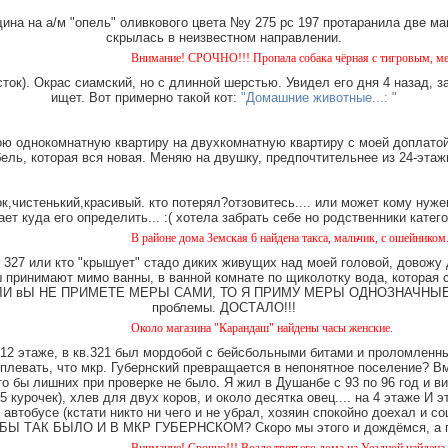
на на а/м "опель" оливкового цвета №у 275 рс 197 протаранила две ма
скрылась в неизвестном направлении.
Внимание! СРОЧНО!!! Пропала собака чёрная с тигровым, метиска средне
ток). Окрас сиамский, но с длинной шерстью. Увидел его дня 4 назад, з
ищет. Вот примерно такой кот:
"Домашние животные...: "
ю однокомнатную квартиру на двухкомнатную квартиру с моей доплатой.
ель, которая вся новая. Меняю на двушку, предпочтительнее из 24-этаж
,чистенький,красивый. кто потерял?отзовитесь.... или может кому нуже
ает куда его определить... :( хотела забрать себе но родственники катег
В районе дома Земская 6 найдена такса, мальчик, с ошейником.
327 или кто "крышует" стадо диких живущих над моей головой, довожу
имают мимо ванны, в ванной комнате по щиколотку вода, которая ст
е. ЕСЛИ вЫ НЕ ПРИМЕТЕ МЕРЫ САМИ, ТО Я ПРИМУ МЕРЫ ОДНОЗНАЧНЫЕ. Ч
проблемы. ДОСТАЛО!!!
Около магазина "Карандаш" найдены часы женские.
12 этаже, в кв.321 был мордобой с бейсбольными битами и проломленны
 плевать, что мкр. Губернский превращается в непонятное поселение? В
о бы лишних при проверке не было. Я жил в Душанбе с 93 по 96 год и в
 курочек), хлев для двух коров, и около десятка овец.... на 4 этаже И 
 автобусе (кстати никто ни чего и не убрал, хозяин спокойно доехал и
Ы ТАК БЫЛО И В МКР ГУБЕРНСКОМ? Скоро мы этого и дождёмся, а пок