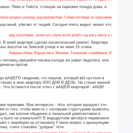
шины: Пежо и Тойота, стоящие на парковке позади дома, и
го размера, короткошерстная. Собака пугливая, не агрессивная. Кто видел, сообщите, 
ашуганый, убегает от людей. Сегодня опять видел, может кто
ищу попутчиков . может кто утром возит детей в сад или в школу в город ? возьмите нас
 В моей квартире сделан косметический ремонт. Квартира
ных высоток на Земской улице и не ниже 15 этажа
Найдена собака. Порода такса. Мальчик. Ухоженная с ошейником. Найдена в районе 6 д
н питомец,пригрейте песика.холода же.умрет бедолага. или
орически против.
 до вАШЕГО сведения, что кишлак, который вЫ пустили в
екает в мою квартиру ИЗО ДНЯ В ДЕНЬ. На стенах ванной
то останется после этого с вАШЕЙ квартирой - вАШИ
ми черепами. Мне интересно - тёти, которые крышуют эти
место того, чтобы вместе с силовыми структурами выявлять
идел, как вполне обыденно в панельной девятиэтажке в
это было не уникально!!! В маршрутном автобусе перевозили
 сошёл с жеребцом на остановке) У меня вопрос к крышующим
а, спите спокойно "добрые" тёти