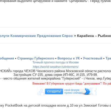
цитирования выделите цитируемое и нажмите "Цитировать". Перед публи
слуги Коммерческие Предложения Спрос
»
Карабиха – Рыбинс
ообщения
•
Страницы Губернского
•
Вопросы к УК
•
Участковый
•
Тр
Точный прогноз погоды в Москве
https://world-weather.ru/informers/
СКИЙ» города ЧЕХОВ Чеховского района Московской области располож
Застройщик СУ-155, дома серии ИП-46С, И-155, И79-99.
место общения жителей микрорайона "Губернский" - г.Чехов, мкр.Губер
Внимание! В Губернском орудует банда "домушников"! По району прокат
ку PocketBook на детской площадке возле д.10 на ул.Земская! Готовы 