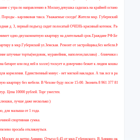
с утра по направлению в Москву,девушка садилась на крайней остановке на Губернском,
оды - карликовая такса. Уважаемые соседи! Жители мкр. Губернский. Помогите найти со
. 3, первый подъезд сидит полосатый ОЧЕНЬ красивый котенок. Расцветка как у
 одно-двухкомнатную квартиру на длительный срок.Граждане РФ.Без детей,без животны
в мкр.Губернский ул.Земская. Ремонт от застройщика,без мебели.Квартира новая. Предп
учные торты(медовик, муравейник, наполеон,пахлава) .. блинчики и котлеты с разным
атарее или под ней в холле) тоскует и доверчиво бежит к людям кошка-черепашка.Плачет
ормления. Единственный минус - нет мягкой накладки. А так все в рабочем состоянии. К
артиру без мебели. В Чехове буду после 15-00. Звонить 8 961 377 81 95 (это билайн. но
ена 10000 рублей. Торг уместен.
и, лучше даже несколько:)
я малыша от 1 года.
 спортивная сумка.
о просьба откликнуться.
ву до метро Аннино. Отъезд 6.45 от мкр.Губернского. В Аннино около 7.30-7.45 Назад