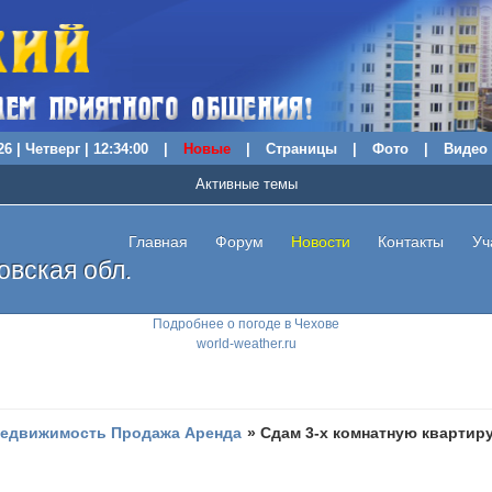
6 | Четверг | 12:34:01
|
Новые
|
Страницы
|
Фото
|
Видео
Активные темы
Главная
Форум
Новости
Контакты
Уч
вская обл.
Подробнее о погоде в Чехове
world-weather.ru
едвижимость Продажа Аренда
»
Сдам 3-х комнатную квартир