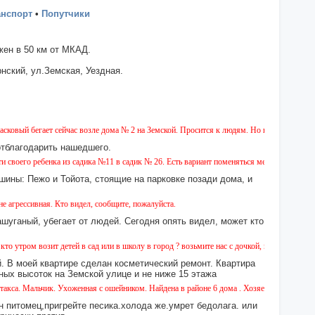
анспорт
•
Попутчики
ен в 50 км от МКАД.
нский, ул.Земская, Уездная.
ый бегает сейчас возле дома № 2 на Земской. Просится к людям. Но на тайского не похо
отблагодарить нашедшего.
го ребенка из садика №11 в садик № 26. Есть вариант поменяться местом с нами , мы х
шины: Пежо и Тойота, стоящие на парковке позади дома, и
ная. Кто видел, сообщите, пожалуйста.
ашуганый, убегает от людей. Сегодня опять видел, может кто
тром возит детей в сад или в школу в город ? возьмите нас с дочкой, пожалуйста. нам в 
 В моей квартире сделан косметический ремонт. Квартира
ных высоток на Земской улице и не ниже 15 этажа
. Мальчик. Ухоженная с ошейником. Найдена в районе 6 дома . Хозяев просим связаться
н питомец,пригрейте песика.холода же.умрет бедолага. или