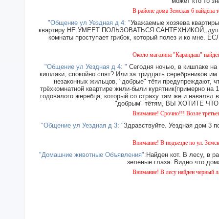
может кто то зн
В районе дома Земская 6 найдена такса, маль
"Общение ул Уездная д 4: "
Уважаемые хозяева квартиры 
квартиру НЕ УМЕЕТ ПОЛЬЗОВАТЬСЯ САНТЕХНИКОЙ, душ прин
комнаты проступает грибок, который полез и ко мн
Около магазина "Карандаш" найдены часы же
"Общение ул Уездная д 4: "
Сегодня ночью, в кишлаке на 
кишлаки, спокойно спят? Или за тридцать серебряников им
незаконных жильцов, "добрые" тёти предупреждают, чт
трёхкомнатной квартире жили-были курятник(примерно на 15
годовалого жеребца, который со страху там же и навалял в
"добрым" тётям, ВЫ ХОТИТЕ ЧТОБ
Внимание! Срочно!!! Возле третьего дома на 
"Общение ул Уездная д 3: "
Здравствуйте. Уездная дом 3 п
Внимание! В подъезде по ул. Земская 5 уже о
"Домашние животные Объявления":
Найден кот. В лесу, в р
зеленые глаза. Видно что дома
Внимание! В лесу найден черный лабрадор. ко