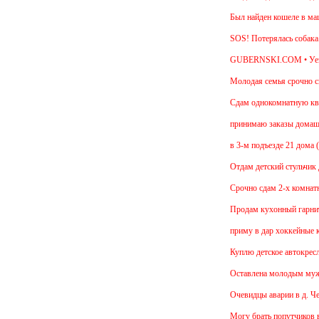
Был найден кошеле в машине 
SOS! Потерялась собака. Пор
GUBERNSKI.COM • Уездная д
Молодая семья срочно снимет
Cдам однокомнатную квартиру 
принимаю заказы домашние шт
в 3-м подъезде 21 дома (на б
Отдам детский стульчик для к
Срочно сдам 2-х комнатную кв
Продам кухонный гарнитур. Ц
приму в дар хоккейные клюшк
Куплю детское автокресло, дл
Оставлена молодым мужчиной
Очевидцы аварии в д. Чепелев
Могу брать попутчиков в Моск