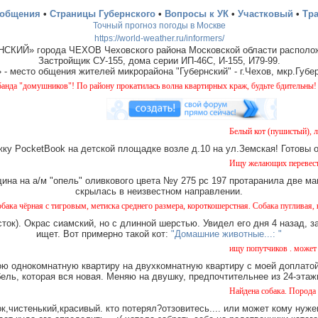
ообщения
•
Страницы Губернского
•
Вопросы к УК
•
Участковый
•
Тр
Точный прогноз погоды в Москве
https://world-weather.ru/informers/
СКИЙ» города ЧЕХОВ Чеховского района Московской области располож
Застройщик СУ-155, дома серии ИП-46С, И-155, И79-99.
место общения жителей микрорайона "Губернский" - г.Чехов, мкр.Губер
ушников"! По району прокатилась волна квартирных краж, будьте бдительны!
Белый кот (пушистый), ласков
ку PocketBook на детской площадке возле д.10 на ул.Земская! Готовы 
Ищу желающих перевести свое
на на а/м "опель" оливкового цвета №у 275 рс 197 протаранила две ма
скрылась в неизвестном направлении.
с тигровым, метиска среднего размера, короткошерстная. Собака пугливая, не агрессив
ток). Окрас сиамский, но с длинной шерстью. Увидел его дня 4 назад, з
ищет. Вот примерно такой кот:
"Домашние животные...: "
ищу попутчиков . может кто у
ю однокомнатную квартиру на двухкомнатную квартиру с моей доплатой.
ель, которая вся новая. Меняю на двушку, предпочтительнее из 24-этаж
Найдена собака. Порода такса
,чистенький,красивый. кто потерял?отзовитесь.... или может кому нуже