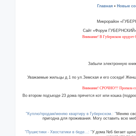
Главная
•
Новые с
Микрорайон «ГУБЕРН
Сайт «Форум ГУБЕРНСКИЙ» - 
Внимание! В Губернском орудует банда "дом
Забыли электронную книж
Уважаемые жильцы д.1 по ул.Земская и его соседи! Женщи
Внимание! СРОЧНО!!! Пропала собака чёрная 
Во втором подъезде 23 дома прячется кот или кошка (подрос
"Куплю/продам/меняю квартиру в Губернском.: "
Меняю сво
пригодна для проживания. Могу оставить всю меб
"Пушистики - Хвостатики в беде...: "
У дома №6 бегает щенок