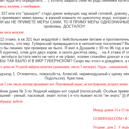
ает куда его определить... :( хотела забрать себе но родственники катег
чик, с ошейником.
327 или кто "крышует" стадо диких живущих над моей головой, довожу
имают мимо ванны, в ванной комнате по щиколотку вода, которая ст
е. ЕСЛИ вЫ НЕ ПРИМЕТЕ МЕРЫ САМИ, ТО Я ПРИМУ МЕРЫ ОДНОЗНАЧНЫЕ. Ч
проблемы. ДОСТАЛО!!!
нские.
12 этаже, в кв.321 был мордобой с бейсбольными битами и проломленны
 плевать, что мкр. Губернский превращается в непонятное поселение? В
о бы лишних при проверке не было. Я жил в Душанбе с 93 по 96 год и в
 курочек), хлев для двух коров, и около десятка овец.... на 4 этаже И 
 автобусе (кстати никто ни чего и не убрал, хозяин спокойно доехал и
Ы ТАК БЫЛО И В МКР ГУБЕРНСКОМ? Скоро мы этого и дождёмся, а пок
Уездной найдена кошечка (домашняя, около 5 месяцев). Окрас - камышовый, на один глаз
одъезд 1. Отзовитесь, пожалуйста, Алексей, неравнодушный к щенку нем
Подольске). Кристина.
коло месяца проживает кот. Персиковый окрас, не кастрирован, возраст менее года, ухож
айоне дома № 3 по Уездной найден кот серый (полосатый). Особые примет
шний - умный, ласковый, знает лоток ( и что бывает если "не знать" )))
бель.
Между домов 13 и 15 по улице
GUBERNSKI.COM • В 3 подъезд
Уездная , дом 2 . У подъезда 