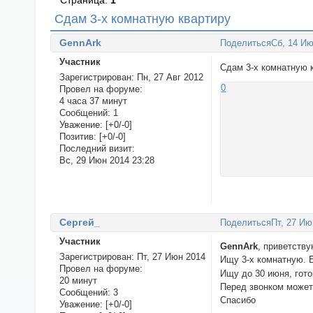
Страница:
1
Сдам 3-х комнатную квартиру
GennArk
Поделиться
Сб, 14 Ию
Участник
Сдам 3-х комнатную 
Зарегистрирован
: Пн, 27 Авг 2012
0
Провел на форуме:
4 часа 37 минут
Сообщений:
1
Уважение:
[+0/-0]
Позитив:
[+0/-0]
Последний визит:
Вс, 29 Июн 2014 23:28
Сергей_
Поделиться
Пт, 27 Ию
Участник
GennArk
, приветству
Зарегистрирован
: Пт, 27 Июн 2014
Ищу 3-х комнатную. 
Провел на форуме:
Ищу до 30 июня, гото
20 минут
Перед звонком може
Сообщений:
3
Спасибо
Уважение:
[+0/-0]