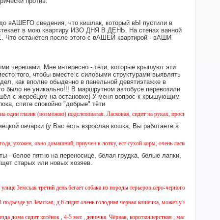
орически против.
 до вАШЕГО сведения, что кишлак, который вЫ пустили в
екает в мою квартиру ИЗО ДНЯ В ДЕНЬ. На стенах ванной
то останется после этого с вАШЕЙ квартирой - вАШИ
ми черепами. Мне интересно - тёти, которые крышуют эти
место того, чтобы вместе с силовыми структурами выявлять
идел, как вполне обыденно в панельной девятиэтажке в
это было не уникально!!! В маршрутном автобусе перевозили
 сошёл с жеребцом на остановке) У меня вопрос к крышующим
а, спите спокойно "добрые" тёти
ик (возможно) подслеповатая. Ласковая, сидит на руках, просится к людям. Если знаете
ецкой овчарки (у Вас есть взрослая кошка, Вы работаете в
ен, явно домашний, приучен к лотку, ест сухой корм, очень ласковый. Заберите в добры
ы - белое пятно на переносице, белая грудка, белые лапки,
 Ищет старых или новых хозяев.
 Земская третий день бегает собака из породы терьеров,серо-черного окраса,на собаке 
е ул.Земская, д.6 сидит очень голодная черная кошечка, может у кого-то убежала!? 
дома сидит котёнок , 4-5 мес , девочка. Чёрная, короткошерстная , маленькое белое пят