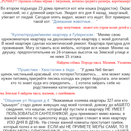
О!!! Пропала собака чёрная с тигровым, метиска среднего размера, короткошерстная. С
Во втором подъезде 23 дома прячется кот или кошка (подросток). Окрас
сиамский, но с длинной шерстью. Увидел его дня 4 назад, зашуганый,
убегает от людей. Сегодня опять видел, может кто ищет. Вот примерно
такой кот:
"Домашние животные...: "
ищу попутчиков . может кто утром возит детей в сад
"Куплю/продам/меняю квартиру в Губернском.: "
Меняю свою
однокомнатную квартиру на двухкомнатную квартиру с моей доплатой.
В моей квартире сделан косметический ремонт. Квартира пригодна для
проживания. Могу оставить всю мебель, которая вся новая. Меняю на
двушку, предпочтительнее из 24-этажных высоток на Земской улице и
не ниже 15 этажа
Найдена собака. Порода такса. Мальчик. Ухоженная 
"Пушистики - Хвостатики в беде...: "
У дома №6 бегает
щенок,чистенький,красивый. кто потерял?отзовитесь.... или может кому
нужен питомец,пригрейте песика.холода же.умрет бедолага. или может
кто то знает куда его определить... :( хотела забрать себе но
родственники категорически против.
емская 6 найдена такса, мальчик, с ошейником.
"Общение ул Уездная д 4: "
Уважаемые хозяева квартиры 327 или кто
"крышует" стадо диких живущих над моей головой, довожу до вАШЕГО
сведения, что кишлак, который вЫ пустили в квартиру НЕ УМЕЕТ
ПОЛЬЗОВАТЬСЯ САНТЕХНИКОЙ, душ принимают мимо ванны, в
ванной комнате по щиколотку вода, которая стекает в мою квартиру
ИЗО ДНЯ В ДЕНЬ. На стенах ванной комнаты проступает грибок,
который полез и ко мне. ЕСЛИ вЫ НЕ ПРИМЕТЕ МЕРЫ САМИ, ТО Я