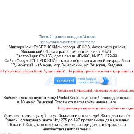
Точный прогноз погоды в Москве
https://world-weather.ru/informers/
Микрорайон «ГУБЕРНСКИЙ» города ЧЕХОВ Чеховского района
Московской области расположен в 50 км от МКАД.
Застройщик СУ-155, дома серии ИП-46С, И-155, И79-99.
Сайт «Форум ГУБЕРНСКИЙ» - место общения жителей микрорайона
"Губернский" - г.Чехов, мкр.Губернский, ул.Земская, Уездная.
бернском орудует банда "домушников"! По району прокатилась волна квартирных краж, 
Белый кот (пушистый), ласковый бегает сейчас возл
Забыли электронную книжку PocketBook на детской площадке возле
д.10 на ул.Земская! Готовы отблагодарить нашедшего.
Ищу желающих перевести своего ребенка из садика 
Уважаемые жильцы д.1 по ул.Земская и его соседи! Женщина на а/м
"опель" оливкового цвета №у 275 рс 197 протаранила две машины:
Пежо и Тойота, стоящие на парковке позади дома, и скрылась в
неизвестном направлении.