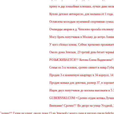
приму в дар хоккейные клюшки, лучше даже нескол
Куплю детское автокресло, для малыша от 1 года.
Оставлена молодым мужчиной спортивная сумка.
Очевидцы аварии в д. Чепелево просьба откликнуть
Могу брать попутчиков в Москву до метро Аннино. 
У кого сбежал хомяк. Сейчас временно проживает в 4
Около дома Земская, 23 третий день бегает черный 
РОЗЫСКИВАЕТСЯ!!! Котова Елена Вадимовна!
Семья из 3-х человек, срочно снимет в микр.Губерн
Продам 3-х комнатную квартиру в 34 корпусе, 14 эт
Продам коньки для девочки, размер 37, в хорошем 
Ищем двух попутчиков до москвы выезжаем в 5.30-5
GUBERNSKI.COM • Срочно отдам котика.Лучше для п
Внимание! Срочно!!! Во дворе на улице Уездной, 3 
о!!! Гуляя на улице, около дома 15 на Земской с моего сына в наглую сняли бейсболку 