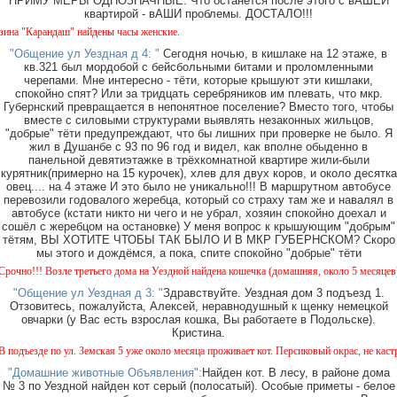
ПРИМУ МЕРЫ ОДНОЗНАЧНЫЕ. Что останется после этого с вАШЕЙ
квартирой - вАШИ проблемы. ДОСТАЛО!!!
 "Карандаш" найдены часы женские.
"Общение ул Уездная д 4: "
Сегодня ночью, в кишлаке на 12 этаже, в
кв.321 был мордобой с бейсбольными битами и проломленными
черепами. Мне интересно - тёти, которые крышуют эти кишлаки,
спокойно спят? Или за тридцать серебряников им плевать, что мкр.
Губернский превращается в непонятное поселение? Вместо того, чтобы
вместе с силовыми структурами выявлять незаконных жильцов,
"добрые" тёти предупреждают, что бы лишних при проверке не было. Я
жил в Душанбе с 93 по 96 год и видел, как вполне обыденно в
панельной девятиэтажке в трёхкомнатной квартире жили-были
курятник(примерно на 15 курочек), хлев для двух коров, и около десятка
овец.... на 4 этаже И это было не уникально!!! В маршрутном автобусе
перевозили годовалого жеребца, который со страху там же и навалял в
автобусе (кстати никто ни чего и не убрал, хозяин спокойно доехал и
сошёл с жеребцом на остановке) У меня вопрос к крышующим "добрым"
тётям, ВЫ ХОТИТЕ ЧТОБЫ ТАК БЫЛО И В МКР ГУБЕРНСКОМ? Скоро
мы этого и дождёмся, а пока, спите спокойно "добрые" тёти
о!!! Возле третьего дома на Уездной найдена кошечка (домашняя, около 5 месяцев). Окр
"Общение ул Уездная д 3: "
Здравствуйте. Уездная дом 3 подъезд 1.
Отзовитесь, пожалуйста, Алексей, неравнодушный к щенку немецкой
овчарки (у Вас есть взрослая кошка, Вы работаете в Подольске).
Кристина.
ъезде по ул. Земская 5 уже около месяца проживает кот. Персиковый окрас, не кастриров
"Домашние животные Объявления":
Найден кот. В лесу, в районе дома
№ 3 по Уездной найден кот серый (полосатый). Особые приметы - белое