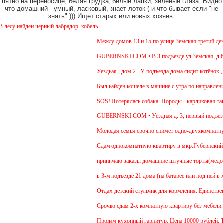
пятно на переносице, белая грудка, белые лапки, зеленые глаза. Видно
что домашний - умный, ласковый, знает лоток ( и что бывает если "не
знать" ))) Ищет старых или новых хозяев.
у найден черный лабрадор. кобель.
Между домов 13 и 15 по улице Земская третий день 
GUBERNSKI.COM • В 3 подъезде ул.Земская, д.6 си
Уездная , дом 2 . У подъезда дома сидит котёнок , 
Был найден кошеле в машине с утра по направлению
SOS! Потерялась собака. Породы - карликовая такс
GUBERNSKI.COM • Уездная д. 3, первый подъезд
Молодая семья срочно снимет одно-двухкомнатную 
Cдам однокомнатную квартиру в мкр.Губернский ул.З
принимаю заказы домашние штучные торты(медовик, 
в 3-м подъезде 21 дома (на батарее или под ней в 
Отдам детский стульчик для кормления. Единственны
Срочно сдам 2-х комнатную квартиру без мебели. В 
Продам кухонный гарнитур. Цена 10000 рублей. Тор