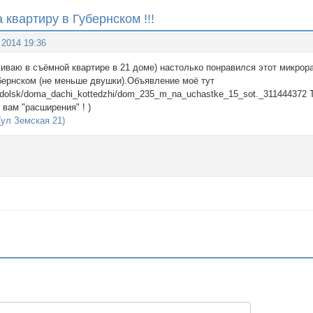
квартиру в Губернском !!!
 2014 19:36
иваю в съёмной квартире в 21 доме) настолько понравился этот микрор
убернском (не меньше двушки).Объявление моё тут
/podolsk/doma_dachi_kottedzhi/dom_235_m_na_uchastke_15_sot._31144437
 вам "расширения" ! )
(ул Земская 21)