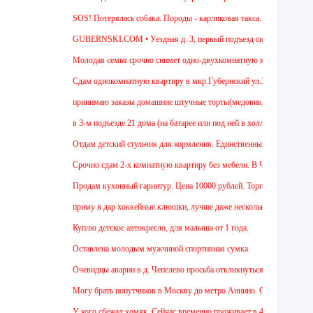
SOS! Потерялась собака. Породы - карликовая такса. Уважаемые соседи
GUBERNSKI.COM • Уездная д. 3, первый подъезд сидит полосатый 
Молодая семья срочно снимет одно-двухкомнатную квартиру на длитель
Cдам однокомнатную квартиру в мкр.Губернский ул.Земская. Ремонт от з
принимаю заказы домашние штучные торты(медовик, муравейник, наполе
в 3-м подъезде 21 дома (на батарее или под ней в холле) тоскует и до
Отдам детский стульчик для кормления. Единственный минус - нет мягкой
Срочно сдам 2-х комнатную квартиру без мебели. В Чехове буду после 15
Продам кухонный гарнитур. Цена 10000 рублей. Торг уместен.
приму в дар хоккейные клюшки, лучше даже несколько:)
Куплю детское автокресло, для малыша от 1 года.
Оставлена молодым мужчиной спортивная сумка.
Очевидцы аварии в д. Чепелево просьба откликнуться.
Могу брать попутчиков в Москву до метро Аннино. Отъезд 6.45 от мкр.Г
У кого сбежал хомяк. Сейчас временно проживает в 48 квартире (9 этаж 