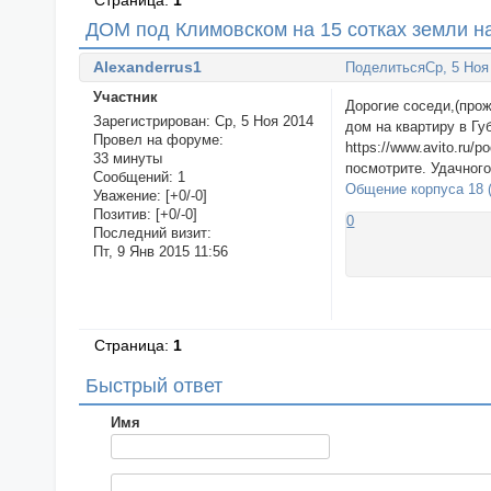
Страница:
1
ДОМ под Климовском на 15 сотках земли на 
Alexanderrus1
Поделиться
Ср, 5 Ноя
Участник
Дорогие соседи,(прож
Зарегистрирован
: Ср, 5 Ноя 2014
дом на квартиру в Г
Провел на форуме:
https://www.avito.ru
33 минуты
посмотрите. Удачного
Сообщений:
1
Общение корпуса 18 
Уважение:
[+0/-0]
Позитив:
[+0/-0]
0
Последний визит:
Пт, 9 Янв 2015 11:56
Страница:
1
Быстрый ответ
Имя