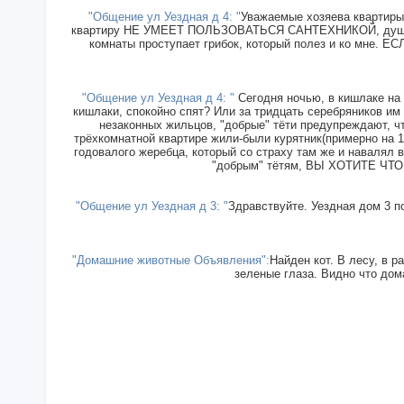
"Общение ул Уездная д 4: "
Уважаемые хозяева квартиры 
квартиру НЕ УМЕЕТ ПОЛЬЗОВАТЬСЯ САНТЕХНИКОЙ, душ прин
комнаты проступает грибок, который полез и ко мн
"Общение ул Уездная д 4: "
Сегодня ночью, в кишлаке на 
кишлаки, спокойно спят? Или за тридцать серебряников им
незаконных жильцов, "добрые" тёти предупреждают, чт
трёхкомнатной квартире жили-были курятник(примерно на 15
годовалого жеребца, который со страху там же и навалял в
"добрым" тётям, ВЫ ХОТИТЕ ЧТОБ
"Общение ул Уездная д 3: "
Здравствуйте. Уездная дом 3 п
"Домашние животные Объявления":
Найден кот. В лесу, в р
зеленые глаза. Видно что дома