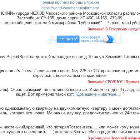
Точный прогноз погоды в Москве
https://world-weather.ru/informers/
СКИЙ» города ЧЕХОВ Чеховского района Московской области располож
Застройщик СУ-155, дома серии ИП-46С, И-155, И79-99.
место общения жителей микрорайона "Губернский" - г.Чехов, мкр.Губер
Внимание! В Губернском орудует банда "д
ку PocketBook на детской площадке возле д.10 на ул.Земская! Готовы 
на на а/м "опель" оливкового цвета №у 275 рс 197 протаранила две ма
скрылась в неизвестном направлении.
Внимание! СРОЧНО!!! Пропала собака чёрн
ток). Окрас сиамский, но с длинной шерстью. Увидел его дня 4 назад, з
ищет. Вот примерно такой кот:
"Домашние животные...: "
ю однокомнатную квартиру на двухкомнатную квартиру с моей доплатой.
ель, которая вся новая. Меняю на двушку, предпочтительнее из 24-этаж
,чистенький,красивый. кто потерял?отзовитесь.... или может кому нуже
ает куда его определить... :( хотела забрать себе но родственники катег
В районе дома Земская 6 найдена такса, м