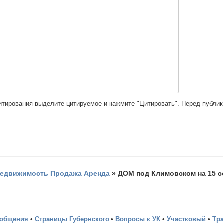
цитирования выделите цитируемое и нажмите "Цитировать". Перед публи
едвижимость Продажа Аренда
»
ДОМ под Климовском на 15 со
ообщения
•
Страницы Губернского
•
Вопросы к УК
•
Участковый
•
Тр