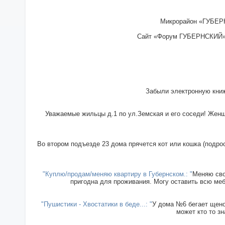
Микрорайон «ГУБЕРН
Сайт «Форум ГУБЕРНСКИЙ» - 
Забыли электронную книж
Уважаемые жильцы д.1 по ул.Земская и его соседи! Женщи
Во втором подъезде 23 дома прячется кот или кошка (подрос
"Куплю/продам/меняю квартиру в Губернском.: "
Меняю сво
пригодна для проживания. Могу оставить всю меб
"Пушистики - Хвостатики в беде...: "
У дома №6 бегает щенок
может кто то зн