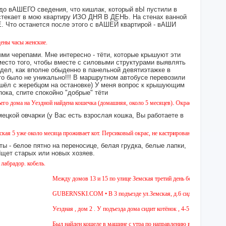
 до вАШЕГО сведения, что кишлак, который вЫ пустили в
екает в мою квартиру ИЗО ДНЯ В ДЕНЬ. На стенах ванной
то останется после этого с вАШЕЙ квартирой - вАШИ
 женские.
ми черепами. Мне интересно - тёти, которые крышуют эти
место того, чтобы вместе с силовыми структурами выявлять
идел, как вполне обыденно в панельной девятиэтажке в
это было не уникально!!! В маршрутном автобусе перевозили
 сошёл с жеребцом на остановке) У меня вопрос к крышующим
а, спите спокойно "добрые" тёти
на Уездной найдена кошечка (домашняя, около 5 месяцев). Окрас - камышовый, на один г
ецкой овчарки (у Вас есть взрослая кошка, Вы работаете в
е около месяца проживает кот. Персиковый окрас, не кастрирован, возраст менее года, у
ы - белое пятно на переносице, белая грудка, белые лапки,
 Ищет старых или новых хозяев.
 кобель.
Между домов 13 и 15 по улице Земская третий день бегает собака из по
GUBERNSKI.COM • В 3 подъезде ул.Земская, д.6 сидит очень голодная 
Уездная , дом 2 . У подъезда дома сидит котёнок , 4-5 мес , девочка. Ч
Был найден кошеле в машине с утра по направлению в Москву,девушка с