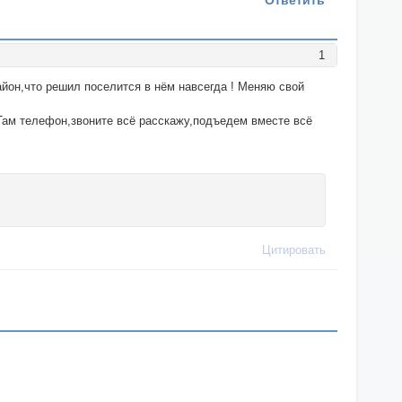
Ответить
1
айон,что решил поселится в нём навсегда ! Меняю свой
2 Там телефон,звоните всё расскажу,подъедем вместе всё
Цитировать