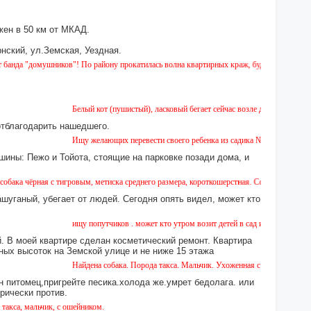
ен в 50 км от МКАД.
нский, ул.Земская, Уездная.
омушников"! По району прокатилась волна квартирных краж, будьте бдительны!
Белый кот (пушистый), ласковый бегает сейчас возле дома № 2 на Земск
отблагодарить нашедшего.
Ищу желающих перевести своего ребенка из садика №11 в садик № 26. Е
шины: Пежо и Тойота, стоящие на парковке позади дома, и
ая с тигровым, метиска среднего размера, короткошерстная. Собака пугливая, не агрес
ашуганый, убегает от людей. Сегодня опять видел, может кто
ищу попутчиков . может кто утром возит детей в сад или в школу в город
 В моей квартире сделан косметический ремонт. Квартира
ных высоток на Земской улице и не ниже 15 этажа
Найдена собака. Порода такса. Мальчик. Ухоженная с ошейником. Найден
н питомец,пригрейте песика.холода же.умрет бедолага. или
орически против.
альчик, с ошейником.