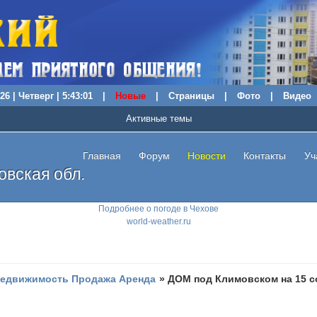
26 | Четверг | 5:43:02
|
Новые
|
Страницы
|
Фото
|
Видео
Активные темы
Главная
Форум
Новости
Контакты
Уч
вская обл.
Подробнее о погоде в Чехове
world-weather.ru
едвижимость Продажа Аренда
»
ДОМ под Климовском на 15 со