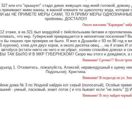
327 или кто "крышует" стадо диких живущих над моей головой, довожу
имают мимо ванны, в ванной комнате по щиколотку вода, которая ст
е. ЕСЛИ вЫ НЕ ПРИМЕТЕ МЕРЫ САМИ, ТО Я ПРИМУ МЕРЫ ОДНОЗНАЧНЫЕ. Ч
проблемы. ДОСТАЛО!!!
Около магазина "Карандаш" найдены часы
12 этаже, в кв.321 был мордобой с бейсбольными битами и проломленны
 плевать, что мкр. Губернский превращается в непонятное поселение? В
о бы лишних при проверке не было. Я жил в Душанбе с 93 по 96 год и в
 курочек), хлев для двух коров, и около десятка овец.... на 4 этаже И 
 автобусе (кстати никто ни чего и не убрал, хозяин спокойно доехал и
Ы ТАК БЫЛО И В МКР ГУБЕРНСКОМ? Скоро мы этого и дождёмся, а пок
Внимание! Срочно!!! Возле третьего дома 
одъезд 1. Отзовитесь, пожалуйста, Алексей, неравнодушный к щенку нем
Подольске). Кристина.
Внимание! В подъезде по ул. Земская 5 уж
айоне дома № 3 по Уездной найден кот серый (полосатый). Особые примет
шний - умный, ласковый, знает лоток ( и что бывает если "не знать" )))
Внимание! В лесу найден черный лабрадор.