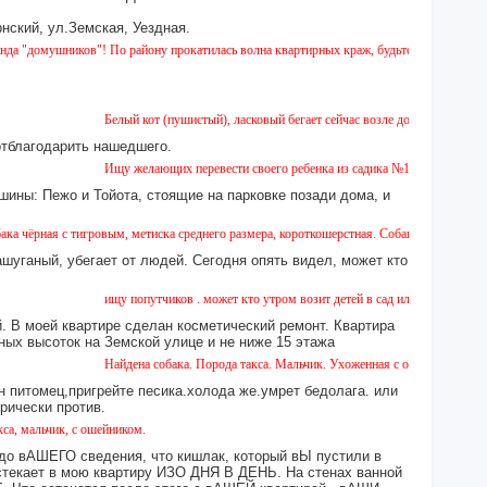
нский, ул.Земская, Уездная.
иков"! По району прокатилась волна квартирных краж, будьте бдительны!
Белый кот (пушистый), ласковый бегает сейчас возле дома № 2 на Земской.
отблагодарить нашедшего.
Ищу желающих перевести своего ребенка из садика №11 в садик № 26. Есть
шины: Пежо и Тойота, стоящие на парковке позади дома, и
тигровым, метиска среднего размера, короткошерстная. Собака пугливая, не агрессивна
ашуганый, убегает от людей. Сегодня опять видел, может кто
ищу попутчиков . может кто утром возит детей в сад или в школу в город ?
 В моей квартире сделан косметический ремонт. Квартира
ных высоток на Земской улице и не ниже 15 этажа
Найдена собака. Порода такса. Мальчик. Ухоженная с ошейником. Найдена в
н питомец,пригрейте песика.холода же.умрет бедолага. или
орически против.
к, с ошейником.
 до вАШЕГО сведения, что кишлак, который вЫ пустили в
екает в мою квартиру ИЗО ДНЯ В ДЕНЬ. На стенах ванной