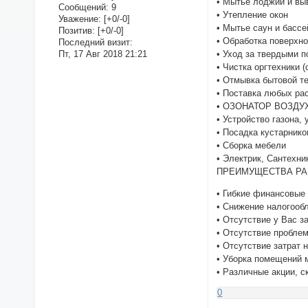
• Мытье лоджий и вы
Сообщений:
9
• Утепление окон
Уважение:
[+0/-0]
• Мытье саун и бассе
Позитив:
[+0/-0]
• Обработка поверхн
Последний визит:
Пт, 17 Авг 2018 21:21
• Уход за твердыми 
• Чистка оргтехники 
• Отмывка бытовой т
• Поставка любых ра
• ОЗОНАТОР ВОЗДУХА
• Устройство газона,
• Посадка кустарнико
• Сборка мебели
• Электрик, Сантехни
ПРЕИМУЩЕСТВА РА
• Гибкие финансовые
• Снижение налогооб
• Отсутствие у Вас з
• Отсутствие пробле
• Отсутствие затрат 
• Уборка помещений 
• Различные акции, с
0