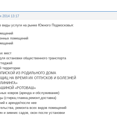
я 2014 13:17
 виды услуги на рынке Южного Подмосковья:
омещений
венных помещений
омещений
ых мест
 для остановки общественного транспорта
оттеджей
й территории
ВЫПИСКОЙ ИЗ РОДИЛЬНОГО ДОМА
РЩИЦ НА ВРЕМЯ ИХ ОТПУСКОВ И БОЛЕЗНЕЙ
-КЛИНИНГА»
МАШИНОЙ «РОТОВАШ»
ьных ковров (аренда и обслуживание)
ы (стирка,глажка,ремонт,доставка)
ний к аренде/после нее
ительства, ремонта всех видов помещений
ин и зимних садов, окон после установки