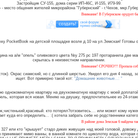
Застройщик СУ-155, дома серии ИП-46С, И-155, И79-99.
место общения жителей микрорайона "Губернский" - г.Чехов, мкр.Губер
Внимание! В Губернском орудует банда "домушн
ку PocketBook на детской площадке возле д.10 на ул.Земская! Готовы 
на на а/м "опель" оливкового цвета №у 275 рс 197 протаранила две ма
скрылась в неизвестном направлении.
Внимание! СРОЧНО!!! Пропала собака чёрная с 
ток). Окрас сиамский, но с длинной шерстью. Увидел его дня 4 назад, з
ищет. Вот примерно такой кот:
"Домашние животные...: "
ю однокомнатную квартиру на двухкомнатную квартиру с моей доплатой.
ель, которая вся новая. Меняю на двушку, предпочтительнее из 24-этаж
,чистенький,красивый. кто потерял?отзовитесь.... или может кому нуже
ает куда его определить... :( хотела забрать себе но родственники катег
В районе дома Земская 6 найдена такса, мальчи
327 или кто "крышует" стадо диких живущих над моей головой, довожу
имают мимо ванны, в ванной комнате по щиколотку вода, которая ст