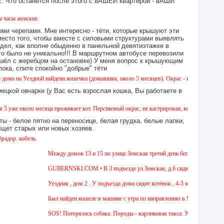
то останется после этого с вАШЕЙ квартирой - вАШИ
кие.
ми черепами. Мне интересно - тёти, которые крышуют эти
место того, чтобы вместе с силовыми структурами выявлять
идел, как вполне обыденно в панельной девятиэтажке в
это было не уникально!!! В маршрутном автобусе перевозили
 сошёл с жеребцом на остановке) У меня вопрос к крышующим
а, спите спокойно "добрые" тёти
здной найдена кошечка (домашняя, около 5 месяцев). Окрас - камышовый, на один глазик
ецкой овчарки (у Вас есть взрослая кошка, Вы работаете в
ло месяца проживает кот. Персиковый окрас, не кастрирован, возраст менее года, ухожен
ы - белое пятно на переносице, белая грудка, белые лапки,
 Ищет старых или новых хозяев.
ль.
Между домов 13 и 15 по улице Земская третий день бегает собака из пород
GUBERNSKI.COM • В 3 подъезде ул.Земская, д.6 сидит очень голодная че
Уездная , дом 2 . У подъезда дома сидит котёнок , 4-5 мес , девочка. Чёр
Был найден кошеле в машине с утра по направлению в Москву,девушка сади
SOS! Потерялась собака. Породы - карликовая такса. Уважаемые соседи! Ж