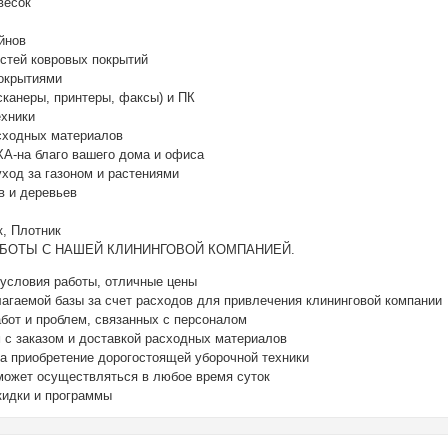
весок
йнов
остей ковровых покрытий
покрытиями
(сканеры, принтеры, факсы) и ПК
ехники
сходных материалов
-на благо вашего дома и офиса
 уход за газоном и растениями
в и деревьев
к, Плотник
БОТЫ С НАШЕЙ КЛИНИНГОВОЙ КОМПАНИЕЙ.
 условия работы, отличные цены
лагаемой базы за счет расходов для привлечения клининговой компании
абот и проблем, связанных с персоналом
м с заказом и доставкой расходных материалов
на приобретение дорогостоящей уборочной техники
может осуществляться в любое время суток
кидки и программы