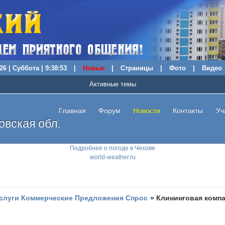
26 | Суббота | 9:38:54
|
Новые
|
Страницы
|
Фото
|
Видео
Активные темы
Главная
Форум
Новости
Контакты
Уч
вская обл.
Подробнее о погоде в Чехове
world-weather.ru
слуги Коммерческие Предложения Спрос
»
Клининговая комп