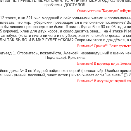
е. ЕСЛИ вЫ НЕ ПРИМЕТЕ МЕРЫ САМИ, ТО Я ПРИМУ МЕРЫ ОДНОЗНАЧНЫЕ. Ч
проблемы. ДОСТАЛО!!!
Около магазина "Карандаш" найдены часы женс
12 этаже, в кв.321 был мордобой с бейсбольными битами и проломленны
 плевать, что мкр. Губернский превращается в непонятное поселение? В
о бы лишних при проверке не было. Я жил в Душанбе с 93 по 96 год и в
 курочек), хлев для двух коров, и около десятка овец.... на 4 этаже И 
 автобусе (кстати никто ни чего и не убрал, хозяин спокойно доехал и
Ы ТАК БЫЛО И В МКР ГУБЕРНСКОМ? Скоро мы этого и дождёмся, а пок
Внимание! Срочно!!! Возле третьего дома на Уе
одъезд 1. Отзовитесь, пожалуйста, Алексей, неравнодушный к щенку нем
Подольске). Кристина.
Внимание! В подъезде по ул. Земская 5 уже око
айоне дома № 3 по Уездной найден кот серый (полосатый). Особые примет
шний - умный, ласковый, знает лоток ( и что бывает если "не знать" )))
Внимание! В лесу найден черный лабрадор. кобе