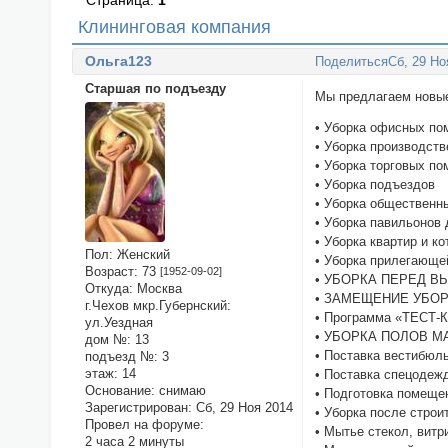
Страница:
1
Клининговая компания
Ольга123
Поделиться
Сб, 29 Но
Старшая по подъезду
Мы предлагаем новые
• Уборка офисных п
• Уборка производст
• Уборка торговых п
• Уборка подъездов
• Уборка общественн
• Уборка павильонов
• Уборка квартир и к
Пол:
Женский
• Уборка прилегающе
Возраст:
73
[1952-09-02]
• УБОРКА ПЕРЕД 
Откуда:
Москва
• ЗАМЕЩЕНИЕ УБО
г.Чехов мкр.Губернский:
• Программа «ТЕСТ
ул.Уездная
• УБОРКА ПОЛОВ 
дом №:
13
• Поставка вестибюл
подъезд №:
3
этаж:
14
• Поставка спецодежд
Основание:
снимаю
• Подготовка помеще
Зарегистрирован
: Сб, 29 Ноя 2014
• Уборка после стро
Провел на форуме:
• Мытье стекол, витр
2 часа 2 минуты