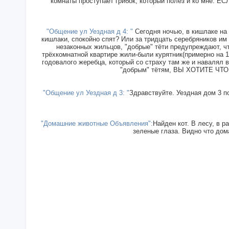
комнаты проступает грибок, который полез и ко мн
"Общение ул Уездная д 4: "
Сегодня ночью, в кишлаке на 
кишлаки, спокойно спят? Или за тридцать серебряников им
незаконных жильцов, "добрые" тёти предупреждают, чт
трёхкомнатной квартире жили-были курятник(примерно на 15
годовалого жеребца, который со страху там же и навалял в
"добрым" тётям, ВЫ ХОТИТЕ ЧТОБ
"Общение ул Уездная д 3: "
Здравствуйте. Уездная дом 3 п
"Домашние животные Объявления":
Найден кот. В лесу, в р
зеленые глаза. Видно что дома