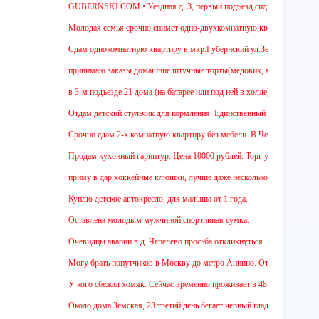
GUBERNSKI.COM • Уездная д. 3, первый подъезд сидит полосатый ОЧЕ
Молодая семья срочно снимет одно-двухкомнатную квартиру на длительный
Cдам однокомнатную квартиру в мкр.Губернский ул.Земская. Ремонт от заст
принимаю заказы домашние штучные торты(медовик, муравейник, наполеон,
в 3-м подъезде 21 дома (на батарее или под ней в холле) тоскует и довер
Отдам детский стульчик для кормления. Единственный минус - нет мягкой н
Срочно сдам 2-х комнатную квартиру без мебели. В Чехове буду после 15-0
Продам кухонный гарнитур. Цена 10000 рублей. Торг уместен.
приму в дар хоккейные клюшки, лучше даже несколько:)
Куплю детское автокресло, для малыша от 1 года.
Оставлена молодым мужчиной спортивная сумка.
Очевидцы аварии в д. Чепелево просьба откликнуться.
Могу брать попутчиков в Москву до метро Аннино. Отъезд 6.45 от мкр.Губ
У кого сбежал хомяк. Сейчас временно проживает в 48 квартире (9 этаж ул 
Около дома Земская, 23 третий день бегает черный гладкошерстый высокий