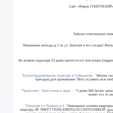
Сайт «Форум ГУБЕРНСКИЙ» - 
Забыли электронную книж
Уважаемые жильцы д.1 по ул.Земская и его соседи! Женщи
Во втором подъезде 23 дома прячется кот или кошка (подрос
"Куплю/продам/меняю квартиру в Губернском.: "
Меняю сво
пригодна для проживания. Могу оставить всю меб
"Пушистики - Хвостатики в беде...: "
У дома №6 бегает щенок
может кто то зн
"Общение ул Уездная д 4: "
Уважаемые хозяева квартиры 
квартиру НЕ УМЕЕТ ПОЛЬЗОВАТЬСЯ САНТЕХНИКОЙ, душ прин