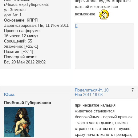
перечитала, будем стараться
г.Чехов мкр.Губернский:
дать ей и котяткам все
ул.Земская
возможное
дом №:
1
Основание:
КПРП
Зарегистрирован
: Пн, 11 Июл 2011
0
Провел на форуме:
16 часов 12 минут
Сообщений:
55
Уважение:
[+22/-1]
Позитив:
[+2/-1]
Последний визит:
Вс, 20 Май 2012 20:02
Поделиться
Чт, 10
7
Юша
Ноя 2011 16:08
Почётный Губернчанин
при нехватке кальция
животное становится
беспокойным - первый признак
- часто-часто дышит, ничего
страшного в этом нет - нужно
сразу начать колоть препарат,