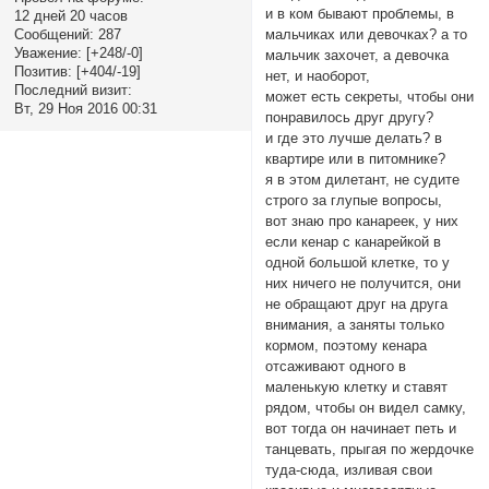
и в ком бывают проблемы, в
12 дней 20 часов
Сообщений:
287
мальчиках или девочках? а то
Уважение:
[+248/-0]
мальчик захочет, а девочка
Позитив:
[+404/-19]
нет, и наоборот,
Последний визит:
может есть секреты, чтобы они
Вт, 29 Ноя 2016 00:31
понравилось друг другу?
и где это лучше делать? в
квартире или в питомнике?
я в этом дилетант, не судите
строго за глупые вопросы,
вот знаю про канареек, у них
если кенар с канарейкой в
одной большой клетке, то у
них ничего не получится, они
не обращают друг на друга
внимания, а заняты только
кормом, поэтому кенара
отсаживают одного в
маленькую клетку и ставят
рядом, чтобы он видел самку,
вот тогда он начинает петь и
танцевать, прыгая по жердочке
туда-сюда, изливая свои