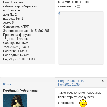
а на малышах это не
Пол:
Женский
сказывается )))
г.Чехов мкр.Губернский:
ул.Земская
0
дом №:
2
подъезд №:
1
этаж:
6
Основание:
КПРП
Зарегистрирован
: Чт, 5 Май 2011
Провел на форуме:
13 дней 11 часов
Сообщений:
1507
Уважение:
[+84/-0]
Позитив:
[+13/-0]
Последний визит:
Пн, 21 Дек 2015 14:38
Поделиться
Чт, 10
8
Юша
Ноя 2011 16:35
Почётный Губернчанин
такие толстенькие полосатые
попки торчат, сразу всех
хочется взять