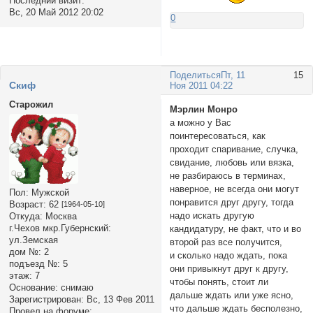
Последний визит:
Вс, 20 Май 2012 20:02
0
Поделиться
Пт, 11
15
Cкиф
Ноя 2011 04:22
Старожил
Мэрлин Монро
а можно у Вас
поинтересоваться, как
проходит спаривание, случка,
свидание, любовь или вязка,
не разбираюсь в терминах,
наверное, не всегда они могут
Пол:
Мужской
понравится друг другу, тогда
Возраст:
62
[1964-05-10]
надо искать другую
Откуда:
Москва
г.Чехов мкр.Губернский:
кандидатуру, не факт, что и во
ул.Земская
второй раз все получится,
дом №:
2
и сколько надо ждать, пока
подъезд №:
5
они привыкнут друг к другу,
этаж:
7
чтобы понять, стоит ли
Основание:
снимаю
дальше ждать или уже ясно,
Зарегистрирован
: Вс, 13 Фев 2011
что дальше ждать бесполезно,
Провел на форуме: