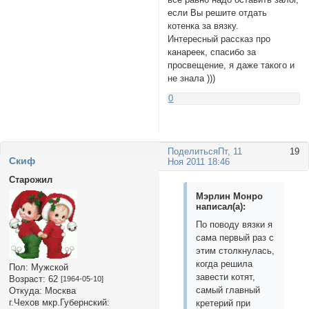
если Вы решите отдать
котенка за вязку.
Интересный рассказ про
канареек, спасибо за
просвещение, я даже такого и
не знала )))
0
Поделиться
Пт, 11
19
Cкиф
Ноя 2011 18:46
Старожил
Мэрлин Монро
написал(а):
По поводу вязки я
сама первый раз с
этим столкнулась,
когда решила
Пол:
Мужской
завести котят,
Возраст:
62
[1964-05-10]
самый главный
Откуда:
Москва
г.Чехов мкр.Губернский:
кретерий при