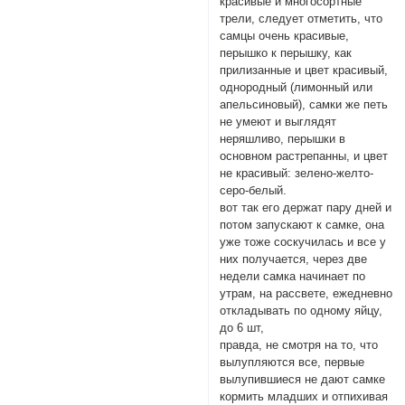
красивые и многосортные
трели, следует отметить, что
самцы очень красивые,
перышко к перышку, как
прилизанные и цвет красивый,
однородный (лимонный или
апельсиновый), самки же петь
не умеют и выглядят
неряшливо, перышки в
основном растрепанны, и цвет
не красивый: зелено-желто-
серо-белый.
вот так его держат пару дней и
потом запускают к самке, она
уже тоже соскучилась и все у
них получается, через две
недели самка начинает по
утрам, на рассвете, ежедневно
откладывать по одному яйцу,
до 6 шт,
правда, не смотря на то, что
вылупляются все, первые
вылупившиеся не дают самке
кормить младших и отпихивая