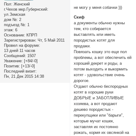
Пол:
Женский
не могу у меня собачки )))
г.Чехов мкр.Губернский:
ул.Земская
Скиф
дом №:
2
а документы обычно нужны
подъезд №:
1
тем, кто собирается
этаж:
6
выставлять или иметь
Основание:
КПРП
Зарегистрирован
: Чт, 5 Май 2011
породистых котят для
Провел на форуме:
продажи.
13 дней 11 часов
Повязать кошку это еще пол
Сообщений:
1507
проблемы, а вот обеспечить ей
Уважение:
[+84/-0]
хороший декрет и роды, а
Позитив:
[+13/-0]
потом выходить и выкормить
Последний визит:
котят - удовольствие очень
Пн, 21 Дек 2015 14:38
дорогое.
Отдают обычно беспородных
котят в хорошие руки
ДОБРЫЕ и ЗАБОТЛИВЫЕ
хозяева, а вот продают
дешево породистых -
перекупщики или "барыги",
которые мучат кошек,
заставляя их постоянно
рожать, кормя их овсянкой на