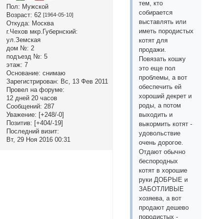
тем, кто
Пол:
Мужской
собирается
Возраст:
62
[1964-05-10]
выставлять или
Откуда:
Москва
иметь породистых
г.Чехов мкр.Губернский:
ул.Земская
котят для
дом №:
2
продажи.
подъезд №:
5
Повязать кошку
этаж:
7
это еще пол
Основание:
снимаю
проблемы, а вот
Зарегистрирован
: Вс, 13 Фев 2011
обеспечить ей
Провел на форуме:
хороший декрет и
12 дней 20 часов
роды, а потом
Сообщений:
287
Уважение:
[+248/-0]
выходить и
Позитив:
[+404/-19]
выкормить котят -
Последний визит:
удовольствие
Вт, 29 Ноя 2016 00:31
очень дорогое.
Отдают обычно
беспородных
котят в хорошие
руки ДОБРЫЕ и
ЗАБОТЛИВЫЕ
хозяева, а вот
продают дешево
породистых -