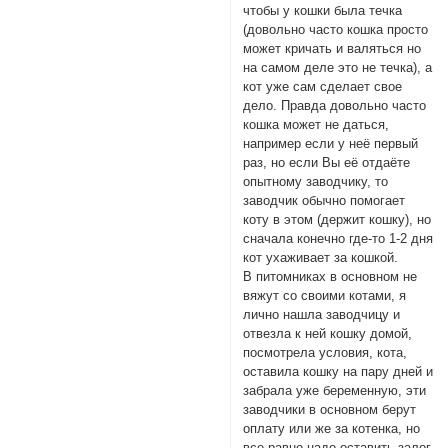
чтобы у кошки была течка
(довольно часто кошка просто
может кричать и валяться но
на самом деле это не течка), а
кот уже сам сделает свое
дело. Правда довольно часто
кошка может не даться,
например если у неё первый
раз, но если Вы её отдаёте
опытному заводчику, то
заводчик обычно помогает
коту в этом (держит кошку), но
сначала конечно где-то 1-2 дня
кот ухаживает за кошкой.
В питомниках в основном не
вяжут со своими котами, я
лично нашла заводчицу и
отвезла к ней кошку домой,
посмотрела условия, кота,
оставила кошку на пару дней и
забрала уже беременную, эти
заводчики в основном берут
оплату или же за котенка, но
все равно надо оставить залог,