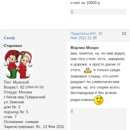
стоят по 10000 р.
0
Поделиться
Чт, 10
13
Cкиф
Ноя 2011 21:38
Старожил
Мэрлин Монро
ааа, понятно, ну, по ним видно,
они того стоят, есть, наверное,
и дороже, я просто далек от
этого,
я только среди
знакомых слышу, что котят
раздают по символическим
Пол:
Мужской
Возраст:
62
ценам, ну, это скорее всего,
[1964-05-10]
Откуда:
Москва
беспородные и без всяких
г.Чехов мкр.Губернский:
родословных
ул.Земская
дом №:
2
0
подъезд №:
5
этаж:
7
Основание:
снимаю
Зарегистрирован
: Вс, 13 Фев 2011