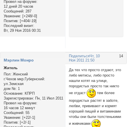
Провел на форуме:
12 дней 20 часов
Сообщений:
287
Уважение:
[+248/-0]
Позитив:
[+404/-19]
Последний визит:
Вт, 29 Ноя 2016 00:31
Поделиться
Чт, 10
14
Мэрлин Монро
Ноя 2011 21:50
Житель
Да тех что просто отдают, это
Пол:
Женский
либо метисы, либо просто
г.Чехов мкр.Губернский:
нашли котят на улице,
ул.Земская
породистых просто так никто
дом №:
1
не отдаст
тем более
Основание:
КПРП
Зарегистрирован
: Пн, 11 Июл 2011
породистых растят в заботе,
Провел на форуме:
любви, прививают и кормят
16 часов 12 минут
хорошей пищей и витаминами
Сообщений:
55
чтобы они были толстенькими
Уважение:
[+22/-1]
Позитив:
[+2/-1]
и живчиками