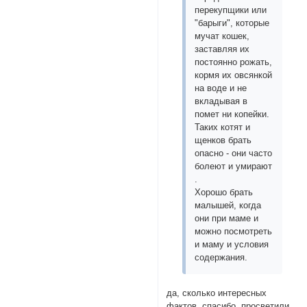
перекупщики или
"барыги", которые
мучат кошек,
заставляя их
постоянно рожать,
кормя их овсянкой
на воде и не
вкладывая в
помет ни копейки.
Таких котят и
щенков брать
опасно - они часто
болеют и умирают
.
Хорошо брать
малышей, когда
они при маме и
можно посмотреть
и маму и условия
содержания.
да, сколько интересных
фактов, спасибо, просветили,