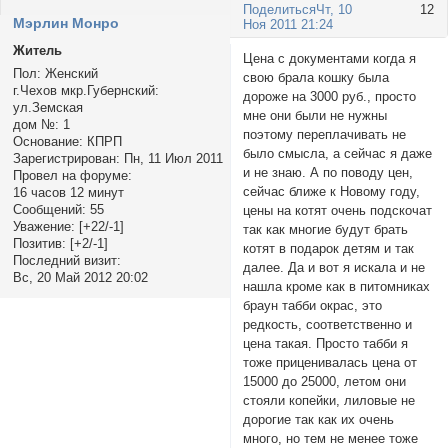
Поделиться
Чт, 10
12
Мэрлин Монро
Ноя 2011 21:24
Житель
Цена с документами когда я
Пол:
Женский
свою брала кошку была
г.Чехов мкр.Губернский:
дороже на 3000 руб., просто
ул.Земская
мне они были не нужны
дом №:
1
поэтому переплачивать не
Основание:
КПРП
было смысла, а сейчас я даже
Зарегистрирован
: Пн, 11 Июл 2011
и не знаю. А по поводу цен,
Провел на форуме:
сейчас ближе к Новому году,
16 часов 12 минут
Сообщений:
55
цены на котят очень подскочат
Уважение:
[+22/-1]
так как многие будут брать
Позитив:
[+2/-1]
котят в подарок детям и так
Последний визит:
далее. Да и вот я искала и не
Вс, 20 Май 2012 20:02
нашла кроме как в питомниках
браун табби окрас, это
редкость, соответственно и
цена такая. Просто табби я
тоже приценивалась цена от
15000 до 25000, летом они
стояли копейки, лиловые не
дорогие так как их очень
много, но тем не менее тоже