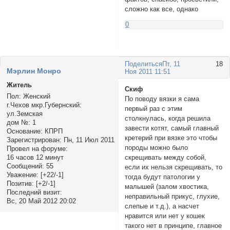
сложно как все, однако
0
Поделиться
Пт, 11
18
Мэрлин Монро
Ноя 2011 11:51
Житель
Скиф
Пол:
Женский
По поводу вязки я сама
г.Чехов мкр.Губернский:
первый раз с этим
ул.Земская
столкнулась, когда решила
дом №:
1
завести котят, самый главный
Основание:
КПРП
кретерий при вязке это чтобы
Зарегистрирован
: Пн, 11 Июл 2011
породы можно было
Провел на форуме:
скрещивать между собой,
16 часов 12 минут
Сообщений:
55
если их нельзя скрещивать, то
Уважение:
[+22/-1]
тогда будут патологии у
Позитив:
[+2/-1]
малышей (залом хвостика,
Последний визит:
неправильный прикус, глухие,
Вс, 20 Май 2012 20:02
слепые и т.д.), а насчет
нравится или нет у кошек
такого нет в принципе, главное