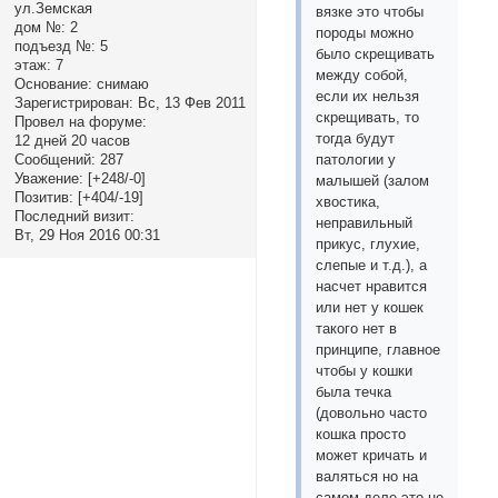
ул.Земская
вязке это чтобы
дом №:
2
породы можно
подъезд №:
5
было скрещивать
этаж:
7
между собой,
Основание:
снимаю
если их нельзя
Зарегистрирован
: Вс, 13 Фев 2011
скрещивать, то
Провел на форуме:
тогда будут
12 дней 20 часов
Сообщений:
287
патологии у
Уважение:
[+248/-0]
малышей (залом
Позитив:
[+404/-19]
хвостика,
Последний визит:
неправильный
Вт, 29 Ноя 2016 00:31
прикус, глухие,
слепые и т.д.), а
насчет нравится
или нет у кошек
такого нет в
принципе, главное
чтобы у кошки
была течка
(довольно часто
кошка просто
может кричать и
валяться но на
самом деле это не