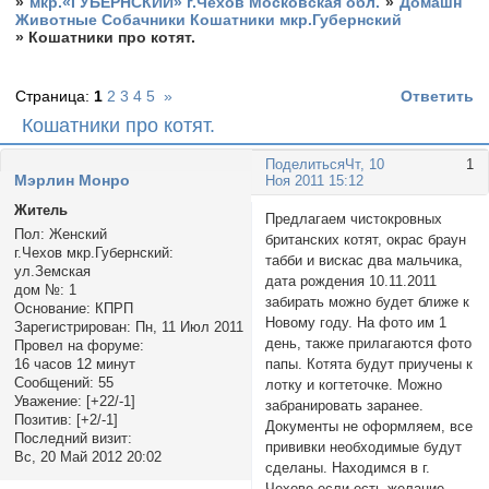
»
мкр.«ГУБЕРНСКИЙ» г.Чехов Московская обл.
»
Домашн
Животные Собачники Кошатники мкр.Губернский
»
Кошатники про котят.
Страница:
1
2
3
4
5
»
Ответить
Кошатники про котят.
Поделиться
Чт, 10
1
Мэрлин Монро
Ноя 2011 15:12
Житель
Предлагаем чистокровных
Пол:
Женский
британских котят, окрас браун
г.Чехов мкр.Губернский:
табби и вискас два мальчика,
ул.Земская
дата рождения 10.11.2011
дом №:
1
забирать можно будет ближе к
Основание:
КПРП
Новому году. На фото им 1
Зарегистрирован
: Пн, 11 Июл 2011
день, также прилагаются фото
Провел на форуме:
папы. Котята будут приучены к
16 часов 12 минут
Сообщений:
55
лотку и когтеточке. Можно
Уважение:
[+22/-1]
забранировать заранее.
Позитив:
[+2/-1]
Документы не оформляем, все
Последний визит:
прививки необходимые будут
Вс, 20 Май 2012 20:02
сделаны. Находимся в г.
Чехове если есть желание