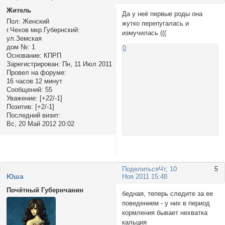
Житель
Да у неё первые роды она
Пол:
Женский
жутко перепугалась и
г.Чехов мкр.Губернский:
измучилась (((
ул.Земская
дом №:
1
0
Основание:
КПРП
Зарегистрирован
: Пн, 11 Июл 2011
Провел на форуме:
16 часов 12 минут
Сообщений:
55
Уважение:
[+22/-1]
Позитив:
[+2/-1]
Последний визит:
Вс, 20 Май 2012 20:02
Поделиться
Чт, 10
5
Юша
Ноя 2011 15:48
Почётный Губернчанин
бедная, теперь следите за ее
поведением - у них в период
кормления бывает нехватка
кальция