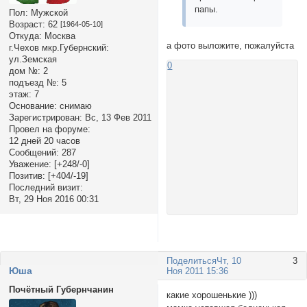
папы.
Пол:
Мужской
Возраст:
62
[1964-05-10]
Откуда:
Москва
а фото выложите, пожалуйста
г.Чехов мкр.Губернский:
ул.Земская
0
дом №:
2
подъезд №:
5
этаж:
7
Основание:
снимаю
Зарегистрирован
: Вс, 13 Фев 2011
Провел на форуме:
12 дней 20 часов
Сообщений:
287
Уважение:
[+248/-0]
Позитив:
[+404/-19]
Последний визит:
Вт, 29 Ноя 2016 00:31
Поделиться
Чт, 10
3
Юша
Ноя 2011 15:36
Почётный Губернчанин
какие хорошенькие )))