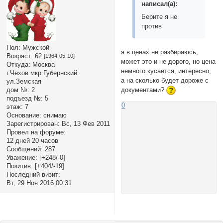
написал(а):
Берите я не
против
Пол:
Мужской
я в ценах не разбираюсь,
Возраст:
62
[1964-05-10]
может это и не дорого, но цена
Откуда:
Москва
немного кусается, интересно,
г.Чехов мкр.Губернский:
а на сколько будет дороже с
ул.Земская
дом №:
2
документами?
подъезд №:
5
0
этаж:
7
Основание:
снимаю
Зарегистрирован
: Вс, 13 Фев 2011
Провел на форуме:
12 дней 20 часов
Сообщений:
287
Уважение:
[+248/-0]
Позитив:
[+404/-19]
Последний визит:
Вт, 29 Ноя 2016 00:31