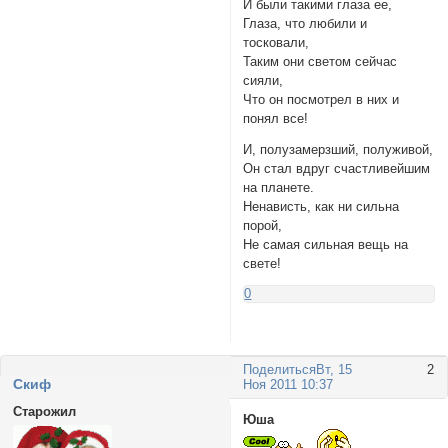
И были такими глаза ее,
Глаза, что любили и
тосковали,
Таким они светом сейчас
сияли,
Что он посмотрел в них и
понял все!
И, полузамерзший, полуживой,
Он стал вдруг счастливейшим
на планете.
Ненависть, как ни сильна
порой,
Не самая сильная вещь на
свете!
0
Поделиться
Вт, 15
2
Cкиф
Ноя 2011 10:37
Старожил
Юша