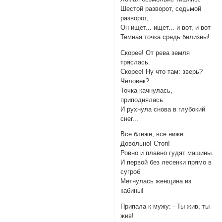
Шестой разворот, седьмой
разворот,
Он ищет... ищет... и вот, и вот -
Темная точка средь белизны!
Скорее! От рева земля
тряслась.
Скорее! Ну что там: зверь?
Человек?
Точка качнулась,
приподнялась
И рухнула снова в глубокий
снег...
Все ближе, все ниже...
Довольно! Стоп!
Ровно и плавно гудят машины.
И первой без лесенки прямо в
сугроб
Метнулась женщина из
кабины!
Припала к мужу: - Ты жив, ты
жив!