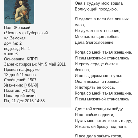
Она в судьбу мою вошла
Волнующей походкою.
Я сдался в плен без лишних
слов,
Пол:
Женский
Не думал ни мгновения,
г.Чехов мкр.Губернский:
Мне настоящая любовь
ул.Земская
Дала благословение.
дом №:
2
подъезд №:
1
Когда со мной такая женщина,
этаж:
6
Я сам мужчиной становлюсь.
Основание:
КПРП
И сразу сердце бьется
Зарегистрирован
: Чт, 5 Май 2011
Провел на форуме:
бешено,
13 дней 11 часов
И не выдержывает пульс.
Сообщений:
1507
Она и нежная,и грешная,
Уважение:
[+84/-0]
Я потерять ее боюсь.
Позитив:
[+13/-0]
Когда со мной такая женщина,
Последний визит:
Я сам мужчиной становлюсь.
Пн, 21 Дек 2015 14:38
Для этой женщины пойду
Я на любые подвиги,
Пусть мне потом гореть в аду,
Я жизнь ей брошу под ноги.
Я все дела забыть готов,