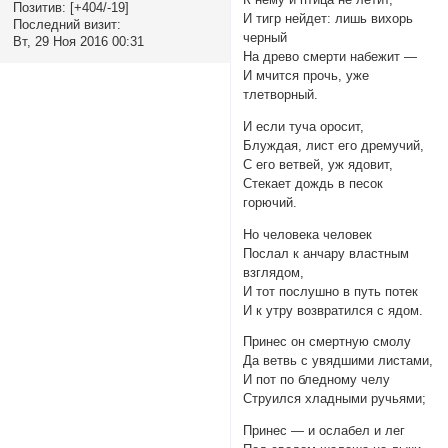
Позитив:
[+404/-19]
И тигр нейдет: лишь вихорь
Последний визит:
черный
Вт, 29 Ноя 2016 00:31
На древо смерти набежит —
И мчится прочь, уже
тлетворный.
И если туча оросит,
Блуждая, лист его дремучий,
С его ветвей, уж ядовит,
Стекает дождь в песок
горючий.
Но человека человек
Послал к анчару властным
взглядом,
И тот послушно в путь потек
И к утру возвратился с ядом.
Принес он смертную смолу
Да ветвь с увядшими листами,
И пот по бледному челу
Струился хладными ручьями;
Принес — и ослабел и лег