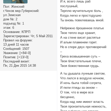
И я, всего лишь раб
послушный,
Пол:
Женский
Терплю мучительную боль ,
г.Чехов мкр.Губернский:
ул.Земская
Когда легко и простодушно
дом №:
2
Ты вновь повелеваешь мной.
подъезд №:
1
этаж:
6
Небрежно брошенное платье
Основание:
КПРП
Твое тепло еще хранит,
Зарегистрирован
: Чт, 5 Май 2011
А на стене висит распятье
Провел на форуме:
И алым пламенем горит.
13 дней 11 часов
Но в споре двух противоречий
Сообщений:
1507
–
Уважение:
[+84/-0]
Греха возвышенная суть –
Позитив:
[+13/-0]
Твои блистательные плечи,
Последний визит:
Пн, 21 Дек 2015 14:38
Твоя божественная грудь.
А ты дышала лунным светом,
Что лился в воздухе ночном,
И ночь была тобой согрета,
И пели птицы за окном –
О том, что в мире все
бесценно,
Когда над ним имеют власть
Твоя пронзительная нежность,