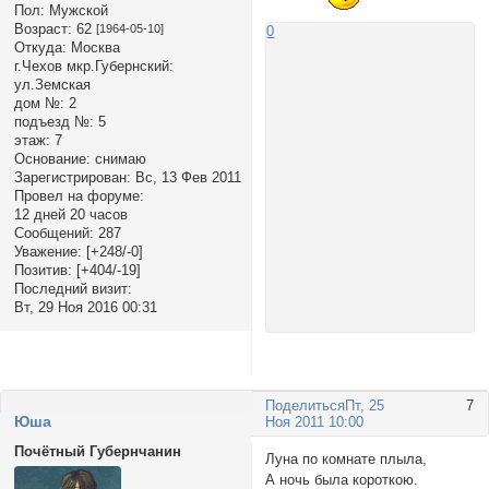
Пол:
Мужской
Возраст:
62
[1964-05-10]
0
Откуда:
Москва
г.Чехов мкр.Губернский:
ул.Земская
дом №:
2
подъезд №:
5
этаж:
7
Основание:
снимаю
Зарегистрирован
: Вс, 13 Фев 2011
Провел на форуме:
12 дней 20 часов
Сообщений:
287
Уважение:
[+248/-0]
Позитив:
[+404/-19]
Последний визит:
Вт, 29 Ноя 2016 00:31
Поделиться
Пт, 25
7
Юша
Ноя 2011 10:00
Почётный Губернчанин
Луна по комнате плыла,
А ночь была короткою.