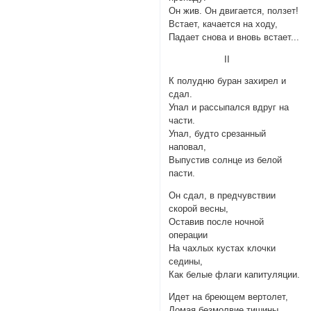
Он жив. Он двигается, ползет!
Встает, качается на ходу,
Падает снова и вновь встает...
II
К полудню буран захирел и
сдал.
Упал и рассыпался вдруг на
части.
Упал, будто срезанный
наповал,
Выпустив солнце из белой
пасти.
Он сдал, в предчувствии
скорой весны,
Оставив после ночной
операции
На чахлых кустах клочки
седины,
Как белые флаги капитуляции.
Идет на бреющем вертолет,
Ломая безмолвие тишины.