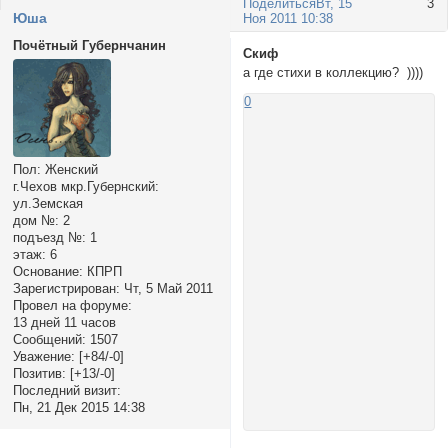
Поделиться
Вт, 15
3
Юша
Ноя 2011 10:38
Почётный Губернчанин
Скиф
а где стихи в коллекцию? ))))
0
Пол:
Женский
г.Чехов мкр.Губернский:
ул.Земская
дом №:
2
подъезд №:
1
этаж:
6
Основание:
КПРП
Зарегистрирован
: Чт, 5 Май 2011
Провел на форуме:
13 дней 11 часов
Сообщений:
1507
Уважение:
[+84/-0]
Позитив:
[+13/-0]
Последний визит:
Пн, 21 Дек 2015 14:38