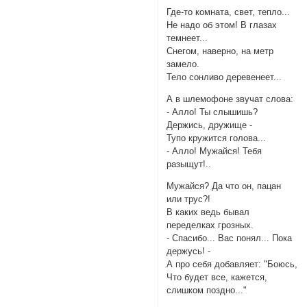
Где-то комната, свет, тепло...
Не надо об этом! В глазах
темнеет...
Снегом, наверно, на метр
замело.
Тело сонливо деревенеет...
А в шлемофоне звучат слова:
- Алло! Ты слышишь?
Держись, дружище -
Тупо кружится голова...
- Алло! Мужайся! Тебя
разыщут!..
Мужайся? Да что он, пацан
или трус?!
В каких ведь бывал
переделках грозных.
- Спасибо... Вас понял... Пока
держусь! -
А про себя добавляет: "Боюсь,
Что будет все, кажется,
слишком поздно..."