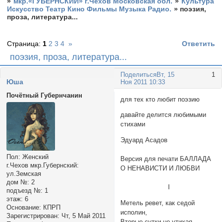
»
мкр.«ГУБЕРНСКИЙ» г.Чехов Московская обл.
»
Культура
Искусство Театр Кино Фильмы Музыка Радио.
»
поэзия,
проза, литература...
Страница:
1
2
3
4
»
Ответить
поэзия, проза, литература...
Поделиться
Вт, 15
1
Юша
Ноя 2011 10:33
Почётный Губернчанин
для тех кто любит поэзию
давайте делится любимыми
стихами
Эдуард Асадов
Пол:
Женский
Версия для печати БАЛЛАДА
г.Чехов мкр.Губернский:
О НЕНАВИСТИ И ЛЮБВИ
ул.Земская
дом №:
2
I
подъезд №:
1
этаж:
6
Метель ревет, как седой
Основание:
КПРП
исполин,
Зарегистрирован
: Чт, 5 Май 2011
Вторые сутки не утихая,