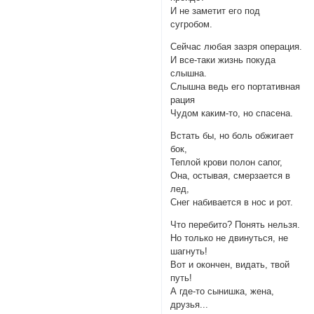
И не заметит его под
сугробом.
Сейчас любая зазря операция.
И все-таки жизнь покуда
слышна.
Слышна ведь его портативная
рация
Чудом каким-то, но спасена.
Встать бы, но боль обжигает
бок,
Теплой крови полон сапог,
Она, остывая, смерзается в
лед,
Снег набивается в нос и рот.
Что перебито? Понять нельзя.
Но только не двинуться, не
шагнуть!
Вот и окончен, видать, твой
путь!
А где-то сынишка, жена,
друзья...