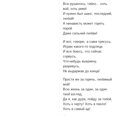
Все рушилось, гибло... хоть
вой, хоть реви!
И нужен был шанс, последний,
любой!
А ненависть может гореть
порой
Даже сильней любви!
И вот, говорю, а сама трясусь,
Играю какого-то подлеца.
И все боюсь, что сейчас
сорвусь,
Что-нибудь выкрикну,
разревусь,
Не выдержав до конца!
Прости же за горечь, любимый
мой!
Всю жизнь за один, за один
твой взгляд,
Да я, как дура, пойду за тобой,
Хоть к черту! Хоть в пекло!
Хоть в самый ад!