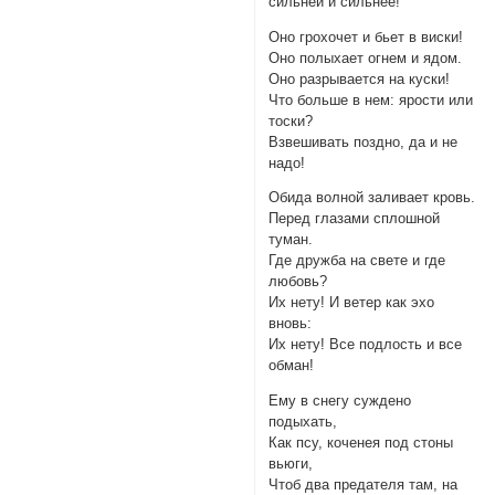
сильней и сильнее!
Оно грохочет и бьет в виски!
Оно полыхает огнем и ядом.
Оно разрывается на куски!
Что больше в нем: ярости или
тоски?
Взвешивать поздно, да и не
надо!
Обида волной заливает кровь.
Перед глазами сплошной
туман.
Где дружба на свете и где
любовь?
Их нету! И ветер как эхо
вновь:
Их нету! Все подлость и все
обман!
Ему в снегу суждено
подыхать,
Как псу, коченея под стоны
вьюги,
Чтоб два предателя там, на