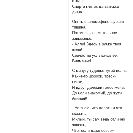
столе,
Спирта глоток да затяжка
дыма...
Опять в шлемофоне шуршит
тишина.
Потом сквозь метельное
завыванье:
- Алло! Здесь в рубке твоя
жена!
Сейчас ты услышишь ее.
Вниманье!
С минуту гуденье тугой волны,
Какие-то шорохи, трески,
писки,
И вдруг далекий голос жены,
До боли знакомый, до жути
близкий!
- Не знаю, что делать и что
сказать.
Милый, ты сам ведь отлично
знаешь,
Что, если даже совсем