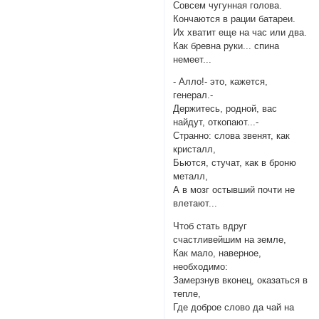
Совсем чугунная голова.
Кончаются в рации батареи.
Их хватит еще на час или два.
Как бревна руки... спина
немеет...
- Алло!- это, кажется,
генерал.-
Держитесь, родной, вас
найдут, откопают...-
Странно: слова звенят, как
кристалл,
Бьются, стучат, как в броню
металл,
А в мозг остывший почти не
влетают...
Чтоб стать вдруг
счастливейшим на земле,
Как мало, наверное,
необходимо:
Замерзнув вконец, оказаться в
тепле,
Где доброе слово да чай на