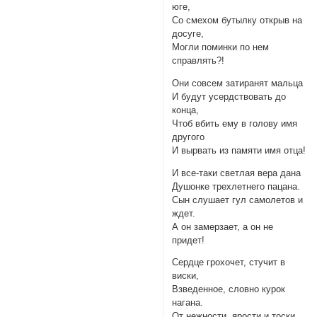
юге,
Со смехом бутылку открыв на
досуге,
Могли поминки по нем
справлять?!
Они совсем затиранят мальца
И будут усердствовать до
конца,
Чтоб вбить ему в голову имя
другого
И вырвать из памяти имя отца!
И все-таки светлая вера дана
Душонке трехлетнего пацана.
Сын слушает гул самолетов и
ждет.
А он замерзает, а он не
придет!
Сердце грохочет, стучит в
виски,
Взведенное, словно курок
нагана.
От нежности, ярости и тоски