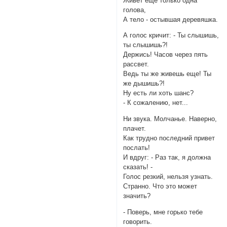
Живет еще только одна
голова,
А тело - остывшая деревяшка.
А голос кричит: - Ты слышишь,
ты слышишь?!
Держись! Часов через пять
рассвет.
Ведь ты же живешь еще! Ты
же дышишь?!
Ну есть ли хоть шанс?
- К сожалению, нет...
Ни звука. Молчанье. Наверно,
плачет.
Как трудно последний привет
послать!
И вдруг: - Раз так, я должна
сказать! -
Голос резкий, нельзя узнать.
Странно. Что это может
значить?
- Поверь, мне горько тебе
говорить.