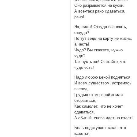
Оно разрывается на куски.
А все-таки рано сдаваться,
рано!
Эх, силы! Откуда вас взять,
откуда?
Но тут ведь на карту не жизнь,
а честь!
Чудо? Вы скажете, нужно
чудо?
Так пусть же! Считайте, что
чудо есть!
Надо любою ценой подняться
И всем существом, устремясь
вперед,
Грудью от мерзлой земли
оторваться,
Как самолет, что не хочет
сдаваться,
А сбитый, снова идет на взлет!
Боль подступает такая, что
кажется,