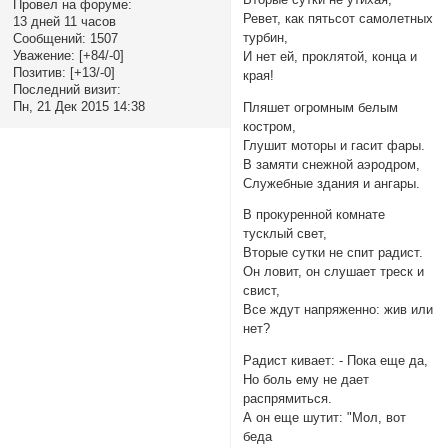
Провел на форуме:
Ревет, как пятьсот самолетных
13 дней 11 часов
турбин,
Сообщений:
1507
Уважение:
[+84/-0]
И нет ей, проклятой, конца и
Позитив:
[+13/-0]
края!
Последний визит:
Пн, 21 Дек 2015 14:38
Пляшет огромным белым
костром,
Глушит моторы и гасит фары.
В замяти снежной аэродром,
Служебные здания и ангары.
В прокуренной комнате
тусклый свет,
Вторые сутки не спит радист.
Он ловит, он слушает треск и
свист,
Все ждут напряженно: жив или
нет?
Радист кивает: - Пока еще да,
Но боль ему не дает
распрямиться.
А он еще шутит: "Мол, вот
беда