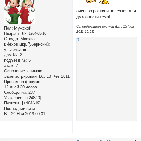
очень хорошая и полезная для
духовности тема!
Отредактировано wild (Вт, 15 Ноя
Пол:
Мужской
2011 10:39)
Возраст:
62
[1964-05-10]
Откуда:
Москва
0
г.Чехов мкр.Губернский:
ул.Земская
дом №:
2
подъезд №:
5
этаж:
7
Основание:
снимаю
Зарегистрирован
: Вс, 13 Фев 2011
Провел на форуме:
12 дней 20 часов
Сообщений:
287
Уважение:
[+248/-0]
Позитив:
[+404/-19]
Последний визит:
Вт, 29 Ноя 2016 00:31