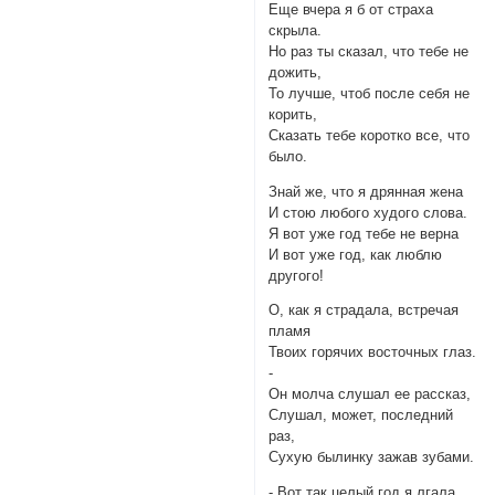
Еще вчера я б от страха
скрыла.
Но раз ты сказал, что тебе не
дожить,
То лучше, чтоб после себя не
корить,
Сказать тебе коротко все, что
было.
Знай же, что я дрянная жена
И стою любого худого слова.
Я вот уже год тебе не верна
И вот уже год, как люблю
другого!
О, как я страдала, встречая
пламя
Твоих горячих восточных глаз.
-
Он молча слушал ее рассказ,
Слушал, может, последний
раз,
Сухую былинку зажав зубами.
- Вот так целый год я лгала,