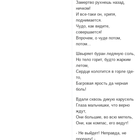
Замертво рухнешь назад,
ничком!
И все-таки он, хрипя,
поднимается.
Чудо, как видите,
совершается!
Впрочем, о чуде потом,
потом...
Швыряет буран ледяную соль,
Но тело горит, будто жарким
летом,
Сердце колотится в горле где-
то,
Багровая ярость да черная
боль!
Вдали сквозь дикую карусель
Глаза мальчишки, что верно
ждут,
Они большие, во всю метель,
Они, как компас, его ведут!
- Не выйдет! Неправда, не
пропаду! -