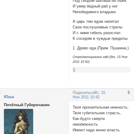
Под сводом шалаша на лыки,
И умер бедный раб у ног
Непобедимого владыки.
А царь тем ядом напитал
Свои послушливые стрелы
И с ними гибель разослал
К соседям в чуждые пределы.
1 Древо яда.(Прим. Пушкина.)
Отредактировано wild (Вт, 15 Ноя
2011 10:42)
0
Поделиться
Вт, 15
5
Юша
Ноя 2011 10:42
Почётный Губернчанин
Твоя пронзительная нежность,
Твоя губительная страсть,
Как-будто смерти
неизбежность
Имеют надо мною власть.