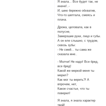
Я знала... Все будет так, не
иначе!..-
И, шею бережно обхватив,
Что-то шептала, смеясь и
плача.
Дрожа, целовала, как в
полусне,
Замерзшие руки, лицо и губы.
А он еле слышно, с трудом,
сквозь зубы:
- Не смей... ты сама же
сказала мне..
- Молчи! Не надо! Все бред,
все бред!
Какой же меркой меня ты
мерил?
Как мог ты верить?! А
впрочем, нет,
Какое счастье, что ты
поверил!
Я знала, я знала характер
твой!