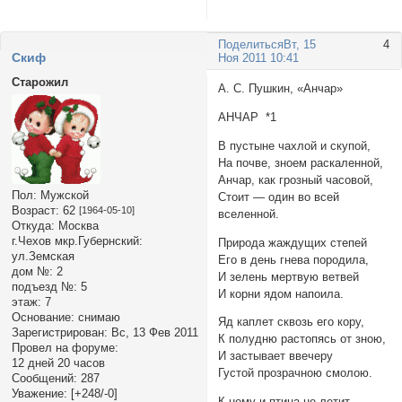
Поделиться
Вт, 15
4
Cкиф
Ноя 2011 10:41
Старожил
А. С. Пушкин, «Анчар»
АНЧАР *1
В пустыне чахлой и скупой,
На почве, зноем раскаленной,
Анчар, как грозный часовой,
Пол:
Мужской
Стоит — один во всей
Возраст:
62
[1964-05-10]
вселенной.
Откуда:
Москва
г.Чехов мкр.Губернский:
Природа жаждущих степей
ул.Земская
Его в день гнева породила,
дом №:
2
И зелень мертвую ветвей
подъезд №:
5
И корни ядом напоила.
этаж:
7
Основание:
снимаю
Яд каплет сквозь его кору,
Зарегистрирован
: Вс, 13 Фев 2011
К полудню растопясь от зною,
Провел на форуме:
И застывает ввечеру
12 дней 20 часов
Густой прозрачною смолою.
Сообщений:
287
Уважение:
[+248/-0]
К нему и птица не летит,