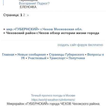
Возгорание! Поджог?
ЕЛЕНО4КА
Страница:
1
2
»
»
мкр.«ГУБЕРНСКИЙ» г.Чехов Московская обл.
»
Чеховский район г.Чехов обзор истории жизни города
создать сайт-форум бесплатно
Главная
•
Новые сообщения
•
Страницы Губернского
•
Вопросы к
УК
•
Участковый
•
Транспорт
•
Попутчики
Точный прогноз погоды в Москве
https://world-weather.ru/informers/
Микрорайон «ГУБЕРНСКИЙ» города ЧЕХОВ Чеховского района