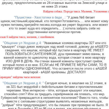
двушку, предпочтительнее из 24-этажных высоток на Земской улице и
не ниже 15 этажа
Найдена собака. Порода такса. Мальчик. Ухоженная с ош
"Пушистики - Хвостатики в беде...: "
У дома №6 бегает
щенок,чистенький,красивый. кто потерял?отзовитесь.... или может кому
нужен питомец,пригрейте песика.холода же.умрет бедолага. или может
кто то знает куда его определить... :( хотела забрать себе но
родственники категорически против.
 найдена такса, мальчик, с ошейником.
"Общение ул Уездная д 4: "
Уважаемые хозяева квартиры 327 или кто
"крышует" стадо диких живущих над моей головой, довожу до вАШЕГО
сведения, что кишлак, который вЫ пустили в квартиру НЕ УМЕЕТ
ПОЛЬЗОВАТЬСЯ САНТЕХНИКОЙ, душ принимают мимо ванны, в
ванной комнате по щиколотку вода, которая стекает в мою квартиру
ИЗО ДНЯ В ДЕНЬ. На стенах ванной комнаты проступает грибок,
который полез и ко мне. ЕСЛИ вЫ НЕ ПРИМЕТЕ МЕРЫ САМИ, ТО Я
ПРИМУ МЕРЫ ОДНОЗНАЧНЫЕ. Что останется после этого с вАШЕЙ
квартирой - вАШИ проблемы. ДОСТАЛО!!!
аш" найдены часы женские.
"Общение ул Уездная д 4: "
Сегодня ночью, в кишлаке на 12 этаже, в
кв.321 был мордобой с бейсбольными битами и проломленными
черепами. Мне интересно - тёти, которые крышуют эти кишлаки,
спокойно спят? Или за тридцать серебряников им плевать, что мкр.
Губернский превращается в непонятное поселение? Вместо того, чтобы
вместе с силовыми структурами выявлять незаконных жильцов,
"добрые" тёти предупреждают, что бы лишних при проверке не было. Я
жил в Душанбе с 93 по 96 год и видел, как вполне обыденно в