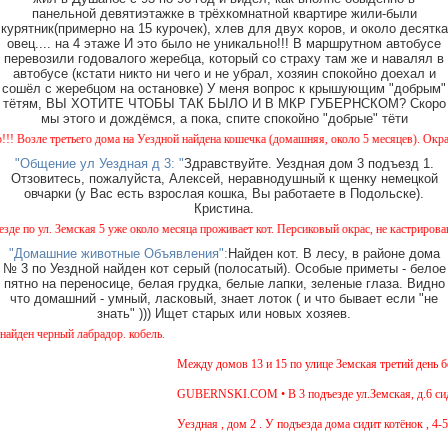
панельной девятиэтажке в трёхкомнатной квартире жили-были
курятник(примерно на 15 курочек), хлев для двух коров, и около десятка
овец.... на 4 этаже И это было не уникально!!! В маршрутном автобусе
перевозили годовалого жеребца, который со страху там же и навалял в
автобусе (кстати никто ни чего и не убрал, хозяин спокойно доехал и
сошёл с жеребцом на остановке) У меня вопрос к крышующим "добрым"
тётям, ВЫ ХОТИТЕ ЧТОБЫ ТАК БЫЛО И В МКР ГУБЕРНСКОМ? Скоро
мы этого и дождёмся, а пока, спите спокойно "добрые" тёти
ле третьего дома на Уездной найдена кошечка (домашняя, около 5 месяцев). Окрас - кам
"Общение ул Уездная д 3: "
Здравствуйте. Уездная дом 3 подъезд 1.
Отзовитесь, пожалуйста, Алексей, неравнодушный к щенку немецкой
овчарки (у Вас есть взрослая кошка, Вы работаете в Подольске).
Кристина.
 ул. Земская 5 уже около месяца проживает кот. Персиковый окрас, не кастрирован, возр
"Домашние животные Объявления":
Найден кот. В лесу, в районе дома
№ 3 по Уездной найден кот серый (полосатый). Особые приметы - белое
пятно на переносице, белая грудка, белые лапки, зеленые глаза. Видно
что домашний - умный, ласковый, знает лоток ( и что бывает если "не
знать" ))) Ищет старых или новых хозяев.
 черный лабрадор. кобель.
Между домов 13 и 15 по улице Земская третий день бега
GUBERNSKI.COM • В 3 подъезде ул.Земская, д.6 сидит 
Уездная , дом 2 . У подъезда дома сидит котёнок , 4-5 