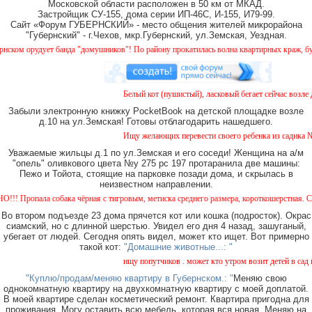
Московской области расположен в 50 км от МКАД.
Застройщик СУ-155, дома серии ИП-46С, И-155, И79-99.
Сайт «Форум ГУБЕРНСКИЙ» - место общения жителей микрорайона
"Губернский" - г.Чехов, мкр.Губернский, ул.Земская, Уездная.
 орудует банда "домушников"! По району прокатилась волна квартирных краж, будьте 
Белый кот (пушистый), ласковый бегает сейчас возле до
Забыли электронную книжку PocketBook на детской площадке возле
д.10 на ул.Земская! Готовы отблагодарить нашедшего.
Ищу желающих перевести своего ребенка из садика №11 
Уважаемые жильцы д.1 по ул.Земская и его соседи! Женщина на а/м
"опель" оливкового цвета №у 275 рс 197 протаранила две машины:
Пежо и Тойота, стоящие на парковке позади дома, и скрылась в
неизвестном направлении.
опала собака чёрная с тигровым, метиска среднего размера, короткошерстная. Собака п
Во втором подъезде 23 дома прячется кот или кошка (подросток). Окрас
сиамский, но с длинной шерстью. Увидел его дня 4 назад, зашуганый,
убегает от людей. Сегодня опять видел, может кто ищет. Вот примерно
такой кот:
"Домашние животные...: "
ищу попутчиков . может кто утром возит детей в сад или
"Куплю/продам/меняю квартиру в Губернском.: "
Меняю свою
однокомнатную квартиру на двухкомнатную квартиру с моей доплатой.
В моей квартире сделан косметический ремонт. Квартира пригодна для
проживания. Могу оставить всю мебель, которая вся новая. Меняю на