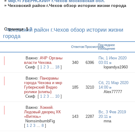
»
мкр.«ГУБЕРНСКИЙ» г.Чехов Московская обл.
»
Чеховский район г.Чехов обзор истории жизни города
Страница:
1
2
»
Чеховский район г.Чехов обзор истории жизни
города
Последнее
Ответов
Просмотров
сообщение
Важно:
АЧР Органы
Пн, 1 Июн 2020
власти Чехова.
340
6396
03:01
Cкиф
[
1
2
3
…
18
]
lopandya1960
Важно:
Панорамы
города Чехова и мкр
Сб, 21 Мар 2020
Губернский Видео
185
3210
14:00
ролики (клипы)
Alex77777
Cкиф
[
1
2
3
…
10
]
Важно:
Хоккей.
Ледовый дворец ХК
Вс, 3 Фев 2019
«Витязь»
143
2287
20:11
NomsimbumbFig
mna
[
1
2
3
…
8
]