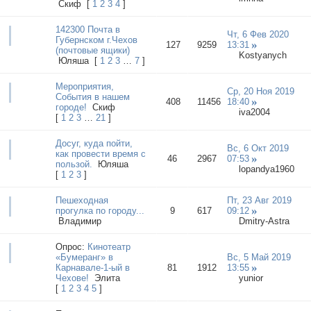
Cкиф
[
1
2
3
4
]
142300 Почта в
Чт, 6 Фев 2020
Губернском г.Чехов
127
9259
13:31
(почтовые ящики)
Kostyanych
Юляша
[
1
2
3
…
7
]
Мероприятия,
Ср, 20 Ноя 2019
События в нашем
408
11456
18:40
городе!
Cкиф
iva2004
[
1
2
3
…
21
]
Досуг, куда пойти,
Вс, 6 Окт 2019
как провести время с
46
2967
07:53
пользой.
Юляша
lopandya1960
[
1
2
3
]
Пешеходная
Пт, 23 Авг 2019
прогулка по городу...
9
617
09:12
Владимиp
Dmitry-Astra
Опрос:
Кинотеатр
«Бумеранг» в
Вс, 5 Май 2019
Карнавале-1-ый в
81
1912
13:55
Чехове!
Элита
yunior
[
1
2
3
4
5
]