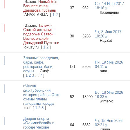
Важно:
Новый Быт
Ср, 14 Июн 2017
Вознесенская
37
932
18:16
Давидова пустынь
Казанцевы
ANASTASIJA
[
1
2
]
Важно:
Талеж -
Святой источник-
Чт, 8 Июн 2017
подворье Свято-
30
3266
19:26
Вознесенской-
RayZet
Давыдовой Пустыни.
okuzyiru
[
1
2
]
Злачные заведения,
бары, кафе,
Пн, 19 Янв 2026
рестораны, бани,
131
5805
04:11
сауны...
Cкиф
mna
[
1
2
3
…
7
]
г.Чехов
мкр.Губернский
Вс, 18 Янв 2026
история района Фото
52
13200
16:33
схемы планы
winter-x
панорамы города
skif
[
1
2
3
]
Дворец спорта
Чт, 15 Янв 2026
«Олимпийский» в
64
5832
02:21
городе Чехове
irrinna