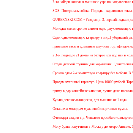
Был найден кошеле в машине с утра по направлению в М
SOS! Потерялась собака. Породы - карликовая такса. У
GUBERNSKI.COM • Уездная д. 3, первый подъезд сид
Молодая семья срочно снимет одно-двухкомнатную квар
Cдам однокомнатную квартиру в мкр.Губернский ул.Земск
принимаю заказы домашние штучные торты(медовик, мур
в 3-м подъезде 21 дома (на батарее или под ней в холл
Отдам детский стульчик для кормления. Единственный ми
Срочно сдам 2-х комнатную квартиру без мебели. В Чехо
Продам кухонный гарнитур. Цена 10000 рублей. Торг ум
приму в дар хоккейные клюшки, лучше даже несколько:
Куплю детское автокресло, для малыша от 1 года.
Оставлена молодым мужчиной спортивная сумка.
Очевидцы аварии в д. Чепелево просьба откликнуться.
Могу брать попутчиков в Москву до метро Аннино. Отъе