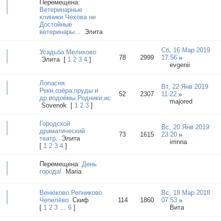
Перемещена:
Ветеринарные
клиники Чехова не
Достойные
ветеринары...
Элита
Сб, 16 Мар 2019
Усадьба Мелихово
78
2999
17:56
Элита
[
1
2
3
4
]
evgenii
Лопасня.
Вт, 22 Янв 2019
Реки,озёра,пруды и
52
2307
11:22
др.водоёмы.Родники,источники,ключи,ручьи..
majored
Sovenok
[
1
2
3
]
Городской
Вс, 20 Янв 2019
драматический
73
1615
23:20
театр.
Элита
irrinna
[
1
2
3
4
]
Перемещена:
День
города!
Mariа
Венюково Репниково
Вс, 18 Мар 2018
Чепелёво
Cкиф
114
1860
07:53
[
1
2
3
…
6
]
Вита