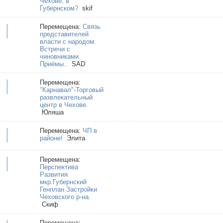
Чехове, в
Губернском?
skif
Перемещена:
Связь
представителей
власти с народом.
Встречи с
чиновниками.
Приёмы..
SAD
Перемещена:
"Карнавал"-Торговый
развлекательный
центр в Чехове.
Юляша
Перемещена:
ЧП в
районе!
Элита
Перемещена:
Перспектива
Развития
мкр.Губернский
Генплан Застройки
Чеховского р-на.
Cкиф
Перемещена: