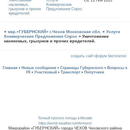
Уничтожение
Услуги
Сб, 21 Ноя 2015
насекомых,
Коммерческие
грызунов и прочих
Предложения Спрос
вредителей.
»
мкр.«ГУБЕРНСКИЙ» г.Чехов Московская обл.
»
Услуги
Коммерческие Предложения Спрос
»
Уничтожение
насекомых, грызунов и прочих вредителей.
создать сайт-форум бесплатно
Главная
•
Новые сообщения
•
Страницы Губернского
•
Вопросы к
УК
•
Участковый
•
Транспорт
•
Попутчики
Точный прогноз погоды в Москве
https://world-weather.ru/informers/
Микрорайон «ГУБЕРНСКИЙ» города ЧЕХОВ Чеховского района