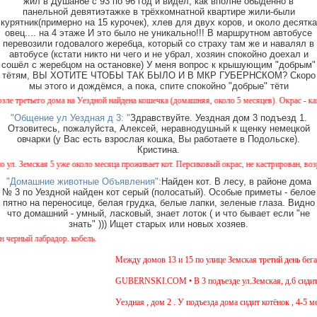
жил в Душанбе с 93 по 96 год и видел, как вполне обыденно в
панельной девятиэтажке в трёхкомнатной квартире жили-были
курятник(примерно на 15 курочек), хлев для двух коров, и около десятка
овец.... на 4 этаже И это было не уникально!!! В маршрутном автобусе
перевозили годовалого жеребца, который со страху там же и навалял в
автобусе (кстати никто ни чего и не убрал, хозяин спокойно доехал и
сошёл с жеребцом на остановке) У меня вопрос к крышующим "добрым"
тётям, ВЫ ХОТИТЕ ЧТОБЫ ТАК БЫЛО И В МКР ГУБЕРНСКОМ? Скоро
мы этого и дождёмся, а пока, спите спокойно "добрые" тёти
ретьего дома на Уездной найдена кошечка (домашняя, около 5 месяцев). Окрас - камышов
"Общение ул Уездная д 3: "
Здравствуйте. Уездная дом 3 подъезд 1.
Отзовитесь, пожалуйста, Алексей, неравнодушный к щенку немецкой
овчарки (у Вас есть взрослая кошка, Вы работаете в Подольске).
Кристина.
 Земская 5 уже около месяца проживает кот. Персиковый окрас, не кастрирован, возраст 
"Домашние животные Объявления":
Найден кот. В лесу, в районе дома
№ 3 по Уездной найден кот серый (полосатый). Особые приметы - белое
пятно на переносице, белая грудка, белые лапки, зеленые глаза. Видно
что домашний - умный, ласковый, знает лоток ( и что бывает если "не
знать" ))) Ищет старых или новых хозяев.
рный лабрадор. кобель.
Между домов 13 и 15 по улице Земская третий день бегает
GUBERNSKI.COM • В 3 подъезде ул.Земская, д.6 сидит оч
Уездная , дом 2 . У подъезда дома сидит котёнок , 4-5 ме