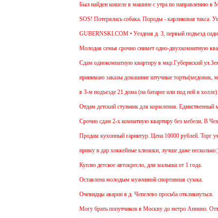
Был найден кошеле в машине с утра по направлению в Мос
SOS! Потерялась собака. Породы - карликовая такса. Ува
GUBERNSKI.COM • Уездная д. 3, первый подъезд сиди
Молодая семья срочно снимет одно-двухкомнатную кварти
Cдам однокомнатную квартиру в мкр.Губернский ул.Земская
принимаю заказы домашние штучные торты(медовик, мурав
в 3-м подъезде 21 дома (на батарее или под ней в холле)
Отдам детский стульчик для кормления. Единственный мину
Срочно сдам 2-х комнатную квартиру без мебели. В Чехове
Продам кухонный гарнитур. Цена 10000 рублей. Торг умес
приму в дар хоккейные клюшки, лучше даже несколько:)
Куплю детское автокресло, для малыша от 1 года.
Оставлена молодым мужчиной спортивная сумка.
Очевидцы аварии в д. Чепелево просьба откликнуться.
Могу брать попутчиков в Москву до метро Аннино. Отъезд