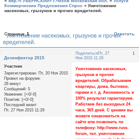
»
мкр.«ГУБЕРНСКИЙ» г.Чехов Московская обл.
»
Услуги
Коммерческие Предложения Спрос
»
Уничтожение
насекомых, грызунов и прочих вредителей.
Страница:
1
Ответить
Уничтожение насекомых, грызунов и прочих
вредителей.
Поделиться
Пт, 27
1
Дезинфектор 2015
Ноя 2015 11:28
Участник
Уничтожение насекомых,
Зарегистрирован
: Пт, 20 Ноя 2015
грызунов и прочих
Провел на форуме:
вредителей. Обрабатываем
28 минут
квартиры, дома, бытовки,
Сообщений:
5
гаражи и т. д. Анонимность и
Уважение:
[+0/-0]
100% результат гарантируем.
Позитив:
[+0/-0]
Работаем без выходных 24
Последний визит:
часа, 365 дней. С ценами вы
Пт, 27 Ноя 2015 11:29
можете ознакомиться на
сайте или позвонить по
телефону: http://www.russ-
forum, тел. уничтожение