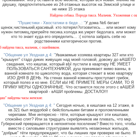
двушку, предпочтительнее из 24-этажных высоток на Земской улице и
не ниже 15 этажа
Найдена собака. Порода такса. Мальчик. Ухоженная с ошей
"Пушистики - Хвостатики в беде...: "
У дома №6 бегает
щенок,чистенький,красивый. кто потерял?отзовитесь.... или может кому
нужен питомец,пригрейте песика.холода же.умрет бедолага. или может
кто то знает куда его определить... :( хотела забрать себе но
родственники категорически против.
дена такса, мальчик, с ошейником.
"Общение ул Уездная д 4: "
Уважаемые хозяева квартиры 327 или кто
"крышует" стадо диких живущих над моей головой, довожу до вАШЕГО
сведения, что кишлак, который вЫ пустили в квартиру НЕ УМЕЕТ
ПОЛЬЗОВАТЬСЯ САНТЕХНИКОЙ, душ принимают мимо ванны, в
ванной комнате по щиколотку вода, которая стекает в мою квартиру
ИЗО ДНЯ В ДЕНЬ. На стенах ванной комнаты проступает грибок,
который полез и ко мне. ЕСЛИ вЫ НЕ ПРИМЕТЕ МЕРЫ САМИ, ТО Я
ПРИМУ МЕРЫ ОДНОЗНАЧНЫЕ. Что останется после этого с вАШЕЙ
квартирой - вАШИ проблемы. ДОСТАЛО!!!
 найдены часы женские.
"Общение ул Уездная д 4: "
Сегодня ночью, в кишлаке на 12 этаже, в
кв.321 был мордобой с бейсбольными битами и проломленными
черепами. Мне интересно - тёти, которые крышуют эти кишлаки,
спокойно спят? Или за тридцать серебряников им плевать, что мкр.
Губернский превращается в непонятное поселение? Вместо того, чтобы
вместе с силовыми структурами выявлять незаконных жильцов,
"добрые" тёти предупреждают, что бы лишних при проверке не было. Я