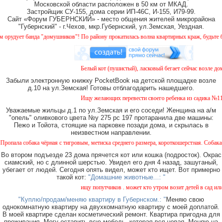
Московской области расположен в 50 км от МКАД.
Застройщик СУ-155, дома серии ИП-46С, И-155, И79-99.
Сайт «Форум ГУБЕРНСКИЙ» - место общения жителей микрорайона
"Губернский" - г.Чехов, мкр.Губернский, ул.Земская, Уездная.
дует банда "домушников"! По району прокатилась волна квартирных краж, будьте бдит
Белый кот (пушистый), ласковый бегает сейчас возле дома
Забыли электронную книжку PocketBook на детской площадке возле
д.10 на ул.Земская! Готовы отблагодарить нашедшего.
Ищу желающих перевести своего ребенка из садика №11 в 
Уважаемые жильцы д.1 по ул.Земская и его соседи! Женщина на а/м
"опель" оливкового цвета №у 275 рс 197 протаранила две машины:
Пежо и Тойота, стоящие на парковке позади дома, и скрылась в
неизвестном направлении.
а собака чёрная с тигровым, метиска среднего размера, короткошерстная. Собака пугли
Во втором подъезде 23 дома прячется кот или кошка (подросток). Окрас
сиамский, но с длинной шерстью. Увидел его дня 4 назад, зашуганый,
убегает от людей. Сегодня опять видел, может кто ищет. Вот примерно
такой кот:
"Домашние животные...: "
ищу попутчиков . может кто утром возит детей в сад или в
"Куплю/продам/меняю квартиру в Губернском.: "
Меняю свою
однокомнатную квартиру на двухкомнатную квартиру с моей доплатой.
В моей квартире сделан косметический ремонт. Квартира пригодна для
проживания. Могу оставить всю мебель, которая вся новая. Меняю на