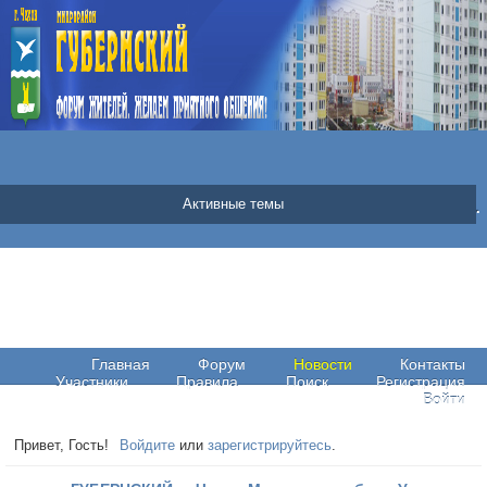
07 Августа 2026 | Пятница | 0:14:25
|
Новые
|
Страницы
|
Ф
Подробнее о погоде в Чехове
мкр.«ГУБЕРНСКИЙ» г.Чехов Московская обл.
Активные темы
world-weather.ru
Главная
Форум
Новости
Контакты
Участники
Правила
Поиск
Регистрация
Войти
Привет, Гость!
Войдите
или
зарегистрируйтесь
.