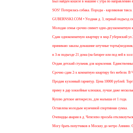
Был найден кошеле в машине с утра по направлению в Мо
SOS! Потерялась собака. Породы - карликовая такса. Ув
GUBERNSKI.COM • Уездная д. 3, первый подъезд сид
Молодая семья срочно снимет одно-двухкомнатную кварт
Cдам однокомнатную квартиру в мкр.Губернский ул.Земска
принимаю заказы домашние штучные торты(медовик, мура
в 3-м подъезде 21 дома (на батарее или под ней в холле
Отдам детский стульчик для кормления. Единственный мин
Срочно сдам 2-х комнатную квартиру без мебели. В Чехов
Продам кухонный гарнитур. Цена 10000 рублей. Торг ум
приму в дар хоккейные клюшки, лучше даже несколько:)
Куплю детское автокресло, для малыша от 1 года.
Оставлена молодым мужчиной спортивная сумка.
Очевидцы аварии в д. Чепелево просьба откликнуться.
Могу брать попутчиков в Москву до метро Аннино. Отъез