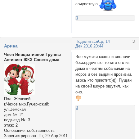
сочувствую.
0
Поделиться
Ср, 14
3
Аринa
Дек 2016 20:44
Член Инициативной Группы
Все мужики козлы и сволочи
Активист ЖКХ Совета дома
бессердечные, гоните его из
дома к чертям собачьими на
мороз и без выдачи провизии,
авось кто приютит:)))). Пущай
на своей шкуре ощутил, как
оно.
Пол:
Женский
г.Чехов мкр.Губернский:
0
ул.Земская
дом №:
21
подъезд №:
3
этаж:
2
Основание:
собственность
Зарегистрирован
: Пт, 29 Апр 2011