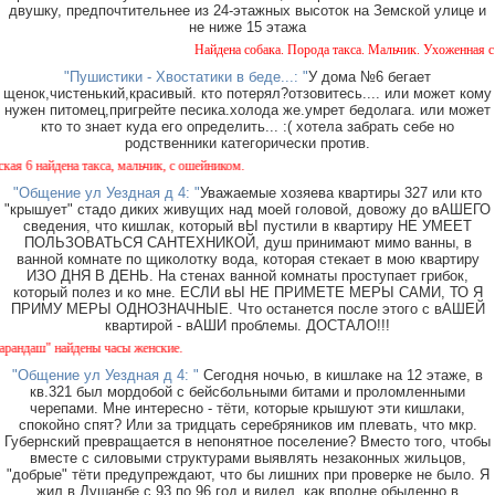
двушку, предпочтительнее из 24-этажных высоток на Земской улице и
не ниже 15 этажа
Найдена собака. Порода такса. Мальчик. Ухоженная с оше
"Пушистики - Хвостатики в беде...: "
У дома №6 бегает
щенок,чистенький,красивый. кто потерял?отзовитесь.... или может кому
нужен питомец,пригрейте песика.холода же.умрет бедолага. или может
кто то знает куда его определить... :( хотела забрать себе но
родственники категорически против.
найдена такса, мальчик, с ошейником.
"Общение ул Уездная д 4: "
Уважаемые хозяева квартиры 327 или кто
"крышует" стадо диких живущих над моей головой, довожу до вАШЕГО
сведения, что кишлак, который вЫ пустили в квартиру НЕ УМЕЕТ
ПОЛЬЗОВАТЬСЯ САНТЕХНИКОЙ, душ принимают мимо ванны, в
ванной комнате по щиколотку вода, которая стекает в мою квартиру
ИЗО ДНЯ В ДЕНЬ. На стенах ванной комнаты проступает грибок,
который полез и ко мне. ЕСЛИ вЫ НЕ ПРИМЕТЕ МЕРЫ САМИ, ТО Я
ПРИМУ МЕРЫ ОДНОЗНАЧНЫЕ. Что останется после этого с вАШЕЙ
квартирой - вАШИ проблемы. ДОСТАЛО!!!
ш" найдены часы женские.
"Общение ул Уездная д 4: "
Сегодня ночью, в кишлаке на 12 этаже, в
кв.321 был мордобой с бейсбольными битами и проломленными
черепами. Мне интересно - тёти, которые крышуют эти кишлаки,
спокойно спят? Или за тридцать серебряников им плевать, что мкр.
Губернский превращается в непонятное поселение? Вместо того, чтобы
вместе с силовыми структурами выявлять незаконных жильцов,
"добрые" тёти предупреждают, что бы лишних при проверке не было. Я
жил в Душанбе с 93 по 96 год и видел, как вполне обыденно в