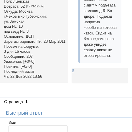
Пол:
Женский
сидит у подъезда
Возраст:
52
[1973-12-02]
земская д 6. Во
Откуда:
Москва
дворе. Подъезд
г.Чехов мкр.Губернский:
ул.Земская
напротив
дом №:
10
коробочки-которая
подъезд №:
3
каток. Сидит на
Основание:
ДСН
бетоне,замерзла-
Зарегистрирован
: Пн, 28 Мар 2011
даже увидев
Провел на форуме:
собаку никак не
3 дня 16 часов
отреагировала.
Сообщений:
207
Уважение:
[+0/-0]
Позитив:
[+0/-0]
0
Последний визит:
Чт, 22 Дек 2022 18:56
Страница:
1
Быстрый ответ
Имя