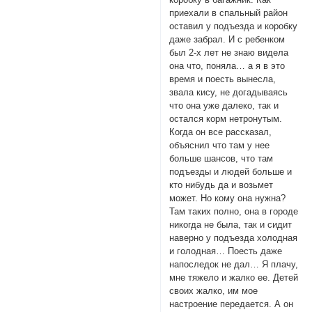
приехали в спальный район
оставил у подъезда и коробку
даже забрал. И с ребенком
был 2-х лет не знаю видела
она что, поняла… а я в это
время и поесть вынесла,
звала кису, не догадываясь
что она уже далеко, так и
остался корм нетронутым.
Когда он все рассказал,
объяснил что там у нее
больше шансов, что там
подъезды и людей больше и
кто нибудь да и возьмет
может. Но кому она нужна?
Там таких полно, она в городе
никогда не была, так и сидит
наверно у подъезда холодная
и голодная… Поесть даже
напоследок не дал… Я плачу,
мне тяжело и жалко ее. Детей
своих жалко, им мое
настроение передается. А он