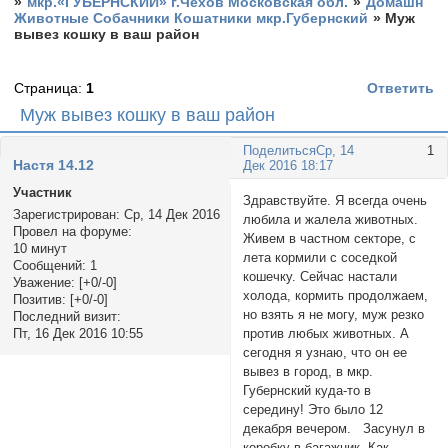
»
мкр.«ГУБЕРНСКИЙ» г.Чехов Московская обл.
»
Домашн
Животные Собачники Кошатники мкр.Губернский
»
Муж
вывез кошку в ваш район
Страница:
1
Ответить
Муж вывез кошку в ваш район
Поделиться
Ср, 14
1
Настя 14.12
Дек 2016 18:17
Участник
Здравствуйте. Я всегда очень
Зарегистрирован
: Ср, 14 Дек 2016
любила и жалела животных.
Провел на форуме:
Живем в частном секторе, с
10 минут
лета кормили с соседкой
Сообщений:
1
кошечку. Сейчас настали
Уважение:
[+0/-0]
холода, кормить продолжаем,
Позитив:
[+0/-0]
но взять я не могу, муж резко
Последний визит:
против любых животных. А
Пт, 16 Дек 2016 10:55
сегодня я узнаю, что он ее
вывез в город, в мкр.
Губернский куда-то в
середину! Это было 12
декабря вечером. Засунул в
коробку в багажник. Как