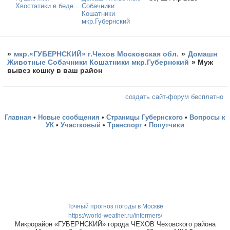
Хвостатики в беде...
Собачники
Кошатники
мкр.Губернский
»
мкр.«ГУБЕРНСКИЙ» г.Чехов Московская обл.
»
Домашн
Животные Собачники Кошатники мкр.Губернский
»
Муж
вывез кошку в ваш район
создать сайт-форум бесплатно
Главная
•
Новые сообщения
•
Страницы Губернского
•
Вопросы к
УК
•
Участковый
•
Транспорт
•
Попутчики
Точный прогноз погоды в Москве
https://world-weather.ru/informers/
Микрорайон «ГУБЕРНСКИЙ» города ЧЕХОВ Чеховского района