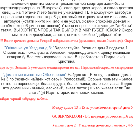
панельной девятиэтажке в трёхкомнатной квартире жили-были
курятник(примерно на 15 курочек), хлев для двух коров, и около десятка
овец.... на 4 этаже И это было не уникально!!! В маршрутном автобусе
перевозили годовалого жеребца, который со страху там же и навалял в
автобусе (кстати никто ни чего и не убрал, хозяин спокойно доехал и
сошёл с жеребцом на остановке) У меня вопрос к крышующим "добрым"
тётям, ВЫ ХОТИТЕ ЧТОБЫ ТАК БЫЛО И В МКР ГУБЕРНСКОМ? Скоро
мы этого и дождёмся, а пока, спите спокойно "добрые" тёти
е третьего дома на Уездной найдена кошечка (домашняя, около 5 месяцев). Окрас - камы
"Общение ул Уездная д 3: "
Здравствуйте. Уездная дом 3 подъезд 1.
Отзовитесь, пожалуйста, Алексей, неравнодушный к щенку немецкой
овчарки (у Вас есть взрослая кошка, Вы работаете в Подольске).
Кристина.
ул. Земская 5 уже около месяца проживает кот. Персиковый окрас, не кастрирован, возра
"Домашние животные Объявления":
Найден кот. В лесу, в районе дома
№ 3 по Уездной найден кот серый (полосатый). Особые приметы - белое
пятно на переносице, белая грудка, белые лапки, зеленые глаза. Видно
что домашний - умный, ласковый, знает лоток ( и что бывает если "не
знать" ))) Ищет старых или новых хозяев.
черный лабрадор. кобель.
Между домов 13 и 15 по улице Земская третий день бегае
GUBERNSKI.COM • В 3 подъезде ул.Земская, д.6 сидит о
Уездная , дом 2 . У подъезда дома сидит котёнок , 4-5 м