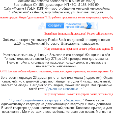
Московской области расположен в 50 км от МКАД.
Застройщик СУ-155, дома серии ИП-46С, И-155, И79-99.
Сайт «Форум ГУБЕРНСКИЙ» - место общения жителей микрорайона
"Губернский" - г.Чехов, мкр.Губернский, ул.Земская, Уездная.
орудует банда "домушников"! По району прокатилась волна квартирных краж, будьте бд
Белый кот (пушистый), ласковый бегает сейчас возле дом
Забыли электронную книжку PocketBook на детской площадке возле
д.10 на ул.Земская! Готовы отблагодарить нашедшего.
Ищу желающих перевести своего ребенка из садика №11 в
Уважаемые жильцы д.1 по ул.Земская и его соседи! Женщина на а/м
"опель" оливкового цвета №у 275 рс 197 протаранила две машины:
Пежо и Тойота, стоящие на парковке позади дома, и скрылась в
неизвестном направлении.
ала собака чёрная с тигровым, метиска среднего размера, короткошерстная. Собака пуг
Во втором подъезде 23 дома прячется кот или кошка (подросток). Окрас
сиамский, но с длинной шерстью. Увидел его дня 4 назад, зашуганый,
убегает от людей. Сегодня опять видел, может кто ищет. Вот примерно
такой кот:
"Домашние животные...: "
ищу попутчиков . может кто утром возит детей в сад или 
"Куплю/продам/меняю квартиру в Губернском.: "
Меняю свою
однокомнатную квартиру на двухкомнатную квартиру с моей доплатой.
В моей квартире сделан косметический ремонт. Квартира пригодна для
проживания. Могу оставить всю мебель, которая вся новая. Меняю на