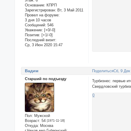
этаж:
6
Основание:
КПРП
Зарегистрирован
: Вт, 3 Май 2011
Провел на форуме:
3 дня 10 часов
Сообщений:
546
Уважение:
[+0/-0]
Позитив:
[+1/-0]
Последний визит:
Ср, 3 Июн 2020 15:47
Вадим
Поделиться
Сб, 9 Дек
Старший по подъезду
Турбизнес: первые ит
Свердловский турбиз
0
Пол:
Мужской
Возраст:
54
[1971-11-18]
Откуда:
Москва
г.Чехов мкр.Губернский: