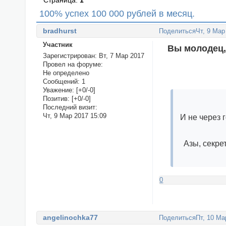
Страница:
1
100% успех 100 000 рублей в месяц.
bradhurst
Поделиться
Чт, 9 Мар
Участник
Вы молодец,
Зарегистрирован
: Вт, 7 Мар 2017
Провел на форуме:
Не определено
Сообщений:
1
Уважение:
[+0/-0]
Позитив:
[+0/-0]
Последний визит:
Чт, 9 Мар 2017 15:09
И не через 
Азы, секр
0
angelinochka77
Поделиться
Пт, 10 Ма