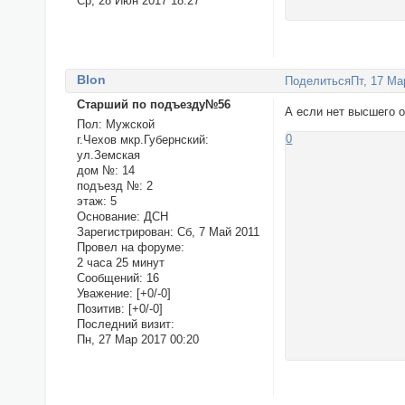
Ср, 28 Июн 2017 18:27
Blon
Поделиться
Пт, 17 Ма
Старший по подъезду№56
А если нет высшего о
Пол:
Мужской
0
г.Чехов мкр.Губернский:
ул.Земская
дом №:
14
подъезд №:
2
этаж:
5
Основание:
ДСН
Зарегистрирован
: Сб, 7 Май 2011
Провел на форуме:
2 часа 25 минут
Сообщений:
16
Уважение:
[+0/-0]
Позитив:
[+0/-0]
Последний визит:
Пн, 27 Мар 2017 00:20