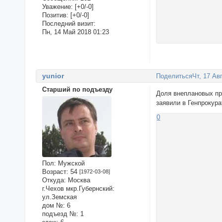
Уважение:
[+0/-0]
Позитив:
[+0/-0]
Последний визит:
Пн, 14 Май 2018 01:23
yunior
Поделиться
Чт, 17 Ав
Старший по подъезду
Доля внеплановых пр
заявили в Генпрокур
0
Пол:
Мужской
Возраст:
54
[1972-03-08]
Откуда:
Москва
г.Чехов мкр.Губернский:
ул.Земская
дом №:
6
подъезд №:
1