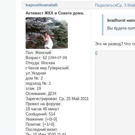
kapustinanatali
Поделиться
Ср, 3 Май
Активист ЖКХ в Совете дома.
bradhurst напи
Вы будете пол
Это не развод? Что 
Пол:
Женский
0
Возраст:
62
[1964-07-28]
Откуда:
Москва
г.Чехов мкр.Губернский:
ул.Уездная
дом №:
2
подъезд №:
1
этаж:
19
Основание:
ДСН
Зарегистрирован
: Ср, 25 Май 2011
Провел на форуме:
18 часов 46 минут
Сообщений:
514
Уважение:
[+0/-0]
Позитив:
[+1/-0]
Последний визит:
Пн, 15 Июн 2020 11:41