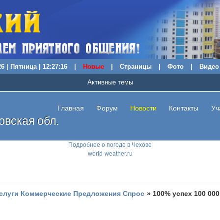
6 | Пятница | 12:27:17
|
Новые
|
Страницы
|
Фото
|
Видео
Активные темы
Главная
Форум
Новости
Контакты
Уч
вская обл.
Подробнее о погоде в Чехове
world-weather.ru
слуги Коммерческие Предложения Спрос
»
100% успех 100 000