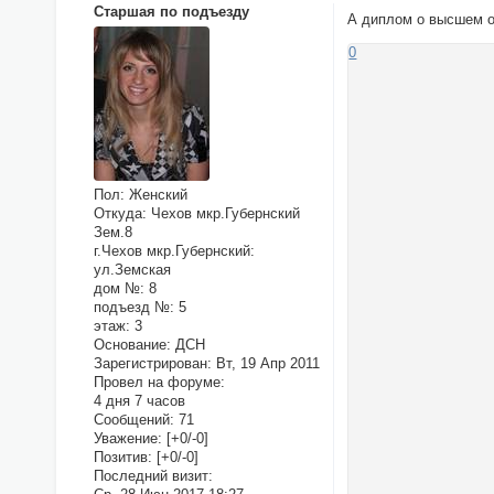
Старшая по подъезду
А диплом о высшем о
0
Пол:
Женский
Откуда:
Чехов мкр.Губернский
Зем.8
г.Чехов мкр.Губернский:
ул.Земская
дом №:
8
подъезд №:
5
этаж:
3
Основание:
ДСН
Зарегистрирован
: Вт, 19 Апр 2011
Провел на форуме:
4 дня 7 часов
Сообщений:
71
Уважение:
[+0/-0]
Позитив:
[+0/-0]
Последний визит: