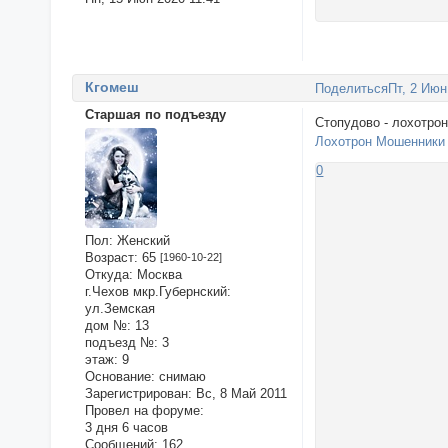
Кгомеш
Поделиться
Пт, 2 Июн
Старшая по подъезду
Стопудово - лохотро
Лохотрон Мошенники
0
Пол:
Женский
Возраст:
65
[1960-10-22]
Откуда:
Москва
г.Чехов мкр.Губернский:
ул.Земская
дом №:
13
подъезд №:
3
этаж:
9
Основание:
снимаю
Зарегистрирован
: Вс, 8 Май 2011
Провел на форуме:
3 дня 6 часов
Сообщений:
162