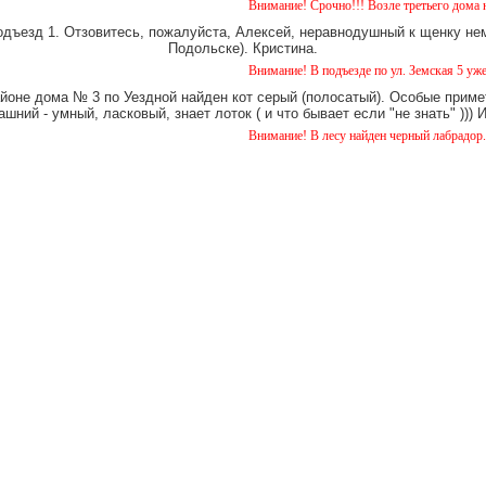
Внимание! Срочно!!! Возле третьего дома на Уездной
одъезд 1. Отзовитесь, пожалуйста, Алексей, неравнодушный к щенку нем
Подольске). Кристина.
Внимание! В подъезде по ул. Земская 5 уже около мес
айоне дома № 3 по Уездной найден кот серый (полосатый). Особые примет
шний - умный, ласковый, знает лоток ( и что бывает если "не знать" )))
Внимание! В лесу найден черный лабрадор. кобель.