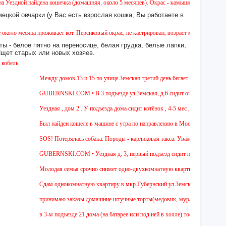
 найдена кошечка (домашняя, около 5 месяцев). Окрас - камышовый, на один глазик (воз
ецкой овчарки (у Вас есть взрослая кошка, Вы работаете в
яца проживает кот. Персиковый окрас, не кастрирован, возраст менее года, ухожен, явн
ы - белое пятно на переносице, белая грудка, белые лапки,
 Ищет старых или новых хозяев.
Между домов 13 и 15 по улице Земская третий день бегает собака из породы 
GUBERNSKI.COM • В 3 подъезде ул.Земская, д.6 сидит очень голодная черна
Уездная , дом 2 . У подъезда дома сидит котёнок , 4-5 мес , девочка. Чёрная
Был найден кошеле в машине с утра по направлению в Москву,девушка садила
SOS! Потерялась собака. Породы - карликовая такса. Уважаемые соседи! Жит
GUBERNSKI.COM • Уездная д. 3, первый подъезд сидит полосатый ОЧЕНЬ
Молодая семья срочно снимет одно-двухкомнатную квартиру на длительный с
Cдам однокомнатную квартиру в мкр.Губернский ул.Земская. Ремонт от застро
принимаю заказы домашние штучные торты(медовик, муравейник, наполеон,па
в 3-м подъезде 21 дома (на батарее или под ней в холле) тоскует и доверчи