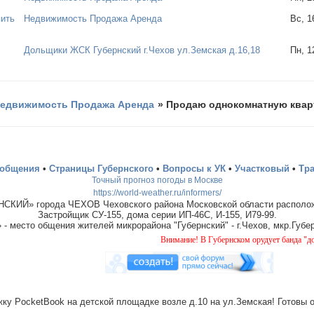
пить
Недвижимость Продажа Аренда
Вс, 1
Дольщики ЖСК Губернский г.Чехов ул.Земская д.16,18
Пн, 1
едвижимость Продажа Аренда
»
Продаю однокомнатную квар
ообщения
•
Страницы Губернского
•
Вопросы к УК
•
Участковый
•
Тр
Точный прогноз погоды в Москве
https://world-weather.ru/informers/
СКИЙ» города ЧЕХОВ Чеховского района Московской области располож
Застройщик СУ-155, дома серии ИП-46С, И-155, И79-99.
место общения жителей микрорайона "Губернский" - г.Чехов, мкр.Губер
Внимание! В Губернском орудует банда "домушников"
ку PocketBook на детской площадке возле д.10 на ул.Земская! Готовы 