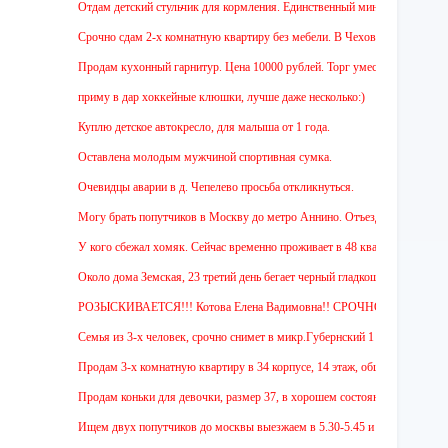
Отдам детский стульчик для кормления. Единственный минус - нет мягкой накл
Срочно сдам 2-х комнатную квартиру без мебели. В Чехове буду после 15-00. 
Продам кухонный гарнитур. Цена 10000 рублей. Торг уместен.
приму в дар хоккейные клюшки, лучше даже несколько:)
Куплю детское автокресло, для малыша от 1 года.
Оставлена молодым мужчиной спортивная сумка.
Очевидцы аварии в д. Чепелево просьба откликнуться.
Могу брать попутчиков в Москву до метро Аннино. Отъезд 6.45 от мкр.Губерн
У кого сбежал хомяк. Сейчас временно проживает в 48 квартире (9 этаж ул Зе
Около дома Земская, 23 третий день бегает черный гладкошерстый высокий пе
РОЗЫСКИВАЕТСЯ!!! Котова Елена Вадимовна!! СРОЧНО ОТЗОВИТЕСЬ. 
Семья из 3-х человек, срочно снимет в микр.Губернский 1 или 2-х комнатную 
Продам 3-х комнатную квартиру в 34 корпусе, 14 этаж, общ. пл. 88 м. Цена 4
Продам коньки для девочки, размер 37, в хорошем состоянии.
Ищем двух попутчиков до москвы выезжаем в 5.30-5.45 и обратно в 18.00 с А