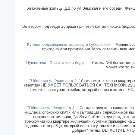
Уважаемые жильцы д.1 по ул.Земская и его соседи! Женщи
Во втором подъезде 23 дома прячется кот или кошка (подрос
"Куплю/продам/меняю квартиру в Губернском.: "
Меняю сво
пригодна для проживания. Могу оставить всю меб
"Пушистики - Хвостатики в беде...: "
У дома №6 бегает щенок
может кто то зн
"Общение ул Уездная д 4: "
Уважаемые хозяева квартиры 
квартиру НЕ УМЕЕТ ПОЛЬЗОВАТЬСЯ САНТЕХНИКОЙ, душ прин
комнаты проступает грибок, который полез и ко мн
"Общение ул Уездная д 4: "
Сегодня ночью, в кишлаке на 
кишлаки, спокойно спят? Или за тридцать серебряников им
незаконных жильцов, "добрые" тёти предупреждают, чт
трёхкомнатной квартире жили-были курятник(примерно на 15
годовалого жеребца, который со страху там же и навалял в
"добрым" тётям, ВЫ ХОТИТЕ ЧТОБ