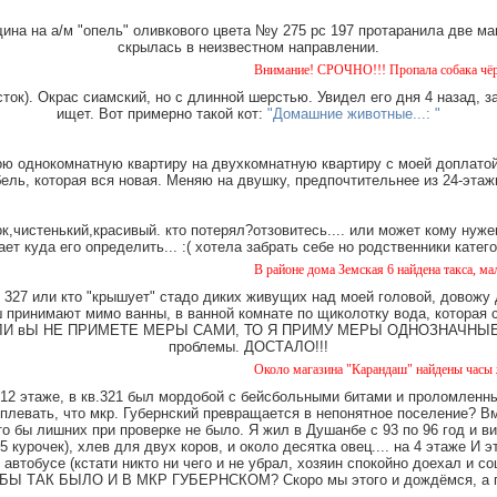
на на а/м "опель" оливкового цвета №у 275 рс 197 протаранила две ма
скрылась в неизвестном направлении.
Внимание! СРОЧНО!!! Пропала собака чёрная с тигров
ток). Окрас сиамский, но с длинной шерстью. Увидел его дня 4 назад, з
ищет. Вот примерно такой кот:
"Домашние животные...: "
ю однокомнатную квартиру на двухкомнатную квартиру с моей доплатой.
ель, которая вся новая. Меняю на двушку, предпочтительнее из 24-этаж
,чистенький,красивый. кто потерял?отзовитесь.... или может кому нуже
ает куда его определить... :( хотела забрать себе но родственники катег
В районе дома Земская 6 найдена такса, мальчик, с о
327 или кто "крышует" стадо диких живущих над моей головой, довожу
имают мимо ванны, в ванной комнате по щиколотку вода, которая ст
е. ЕСЛИ вЫ НЕ ПРИМЕТЕ МЕРЫ САМИ, ТО Я ПРИМУ МЕРЫ ОДНОЗНАЧНЫЕ. Ч
проблемы. ДОСТАЛО!!!
Около магазина "Карандаш" найдены часы женские.
12 этаже, в кв.321 был мордобой с бейсбольными битами и проломленны
 плевать, что мкр. Губернский превращается в непонятное поселение? В
о бы лишних при проверке не было. Я жил в Душанбе с 93 по 96 год и в
 курочек), хлев для двух коров, и около десятка овец.... на 4 этаже И 
 автобусе (кстати никто ни чего и не убрал, хозяин спокойно доехал и
Ы ТАК БЫЛО И В МКР ГУБЕРНСКОМ? Скоро мы этого и дождёмся, а пок