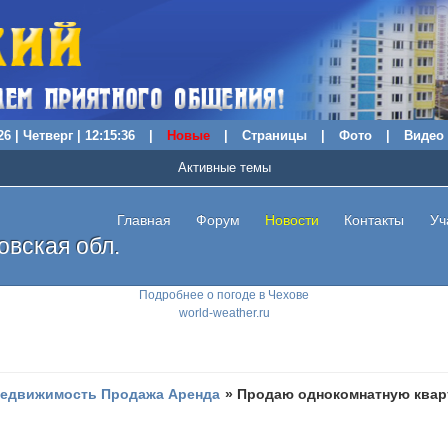
6 | Четверг | 12:15:37
|
Новые
|
Страницы
|
Фото
|
Видео
Активные темы
Главная
Форум
Новости
Контакты
Уч
вская обл.
Подробнее о погоде в Чехове
world-weather.ru
едвижимость Продажа Аренда
»
Продаю однокомнатную квар