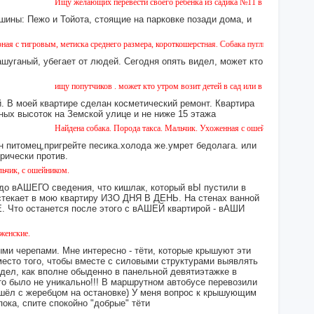
Ищу желающих перевести своего ребенка из садика №11 в садик № 26. Есть в
шины: Пежо и Тойота, стоящие на парковке позади дома, и
ым, метиска среднего размера, короткошерстная. Собака пугливая, не агрессивная. Кто
ашуганый, убегает от людей. Сегодня опять видел, может кто
ищу попутчиков . может кто утром возит детей в сад или в школу в город ? во
 В моей квартире сделан косметический ремонт. Квартира
ных высоток на Земской улице и не ниже 15 этажа
Найдена собака. Порода такса. Мальчик. Ухоженная с ошейником. Найдена в р
н питомец,пригрейте песика.холода же.умрет бедолага. или
орически против.
шейником.
 до вАШЕГО сведения, что кишлак, который вЫ пустили в
екает в мою квартиру ИЗО ДНЯ В ДЕНЬ. На стенах ванной
то останется после этого с вАШЕЙ квартирой - вАШИ
ми черепами. Мне интересно - тёти, которые крышуют эти
место того, чтобы вместе с силовыми структурами выявлять
идел, как вполне обыденно в панельной девятиэтажке в
это было не уникально!!! В маршрутном автобусе перевозили
 сошёл с жеребцом на остановке) У меня вопрос к крышующим
а, спите спокойно "добрые" тёти