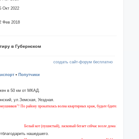
6 Окт 2022
2 Фев 2018
тиру в Губернском
создать сайт-форум бесплатно
анспорт
•
Попутчики
ен в 50 км от МКАД.
нский, ул.Земская, Уездная.
! По району прокатилась волна квартирных краж, будьте бдительны!
Белый кот (пушистый), ласковый бегает сейчас возле дома № 2 на Земской. Пр
отблагодарить нашедшего.