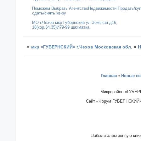
Поможем Выбрать АгентствоНедвижимости Продать/ку
сдать/снять кв-ру
МО г.Чехов мкр Губернский ул.Земская д16,
18(кор.34,35)И79-99 шахматка
»
мкр.«ГУБЕРНСКИЙ» г.Чехов Московская обл.
»
Н
Главная
•
Новые с
Микрорайон «ГУБЕРН
Сайт «Форум ГУБЕРНСКИЙ» - 
Забыли электронную книж