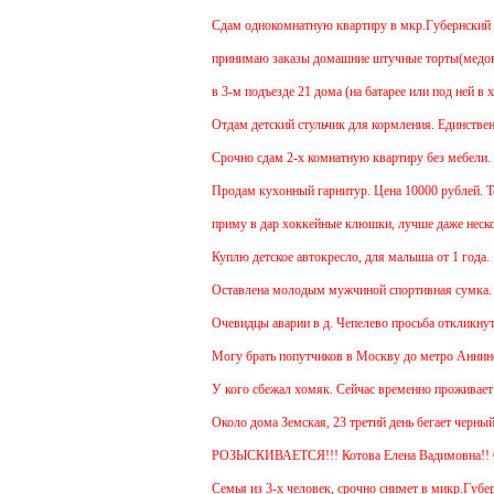
Cдам однокомнатную квартиру в мкр.Губернский ул.З
принимаю заказы домашние штучные торты(медовик, 
в 3-м подъезде 21 дома (на батарее или под ней в х
Отдам детский стульчик для кормления. Единственный
Срочно сдам 2-х комнатную квартиру без мебели. В Ч
Продам кухонный гарнитур. Цена 10000 рублей. Тор
приму в дар хоккейные клюшки, лучше даже несколь
Куплю детское автокресло, для малыша от 1 года.
Оставлена молодым мужчиной спортивная сумка.
Очевидцы аварии в д. Чепелево просьба откликнутьс
Могу брать попутчиков в Москву до метро Аннино. О
У кого сбежал хомяк. Сейчас временно проживает в 4
Около дома Земская, 23 третий день бегает черный 
РОЗЫСКИВАЕТСЯ!!! Котова Елена Вадимовна!!
Семья из 3-х человек, срочно снимет в микр.Губернс