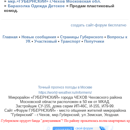
»
мкр.«ГУБЕРНСКИЙ» г.Чехов Московская обл.
»
Барахолка Одежда Детское
»
Продам пластиковый
комод.
создать сайт-форум бесплатно
Главная
•
Новые сообщения
•
Страницы Губернского
•
Вопросы к
УК
•
Участковый
•
Транспорт
•
Попутчики
Точный прогноз погоды в Москве
https://world-weather.ru/informers/
Микрорайон «ГУБЕРНСКИЙ» города ЧЕХОВ Чеховского района
Московской области расположен в 50 км от МКАД.
Застройщик СУ-155, дома серии ИП-46С, И-155, И79-99.
Сайт «Форум ГУБЕРНСКИЙ» - место общения жителей микрорайона
"Губернский" - г.Чехов, мкр.Губернский, ул.Земская, Уездная.
ернском орудует банда "домушников"! По району прокатилась волна квартирных краж, б