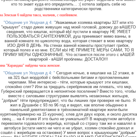
кто то знает куда его определить... :( хотела забрать себе но
родственники категорически против.
мская 6 найдена такса, мальчик, с ошейником.
"Общение ул Уездная д 4: "
Уважаемые хозяева квартиры 327 или кто
"крышует" стадо диких живущих над моей головой, довожу до вАШЕГО
сведения, что кишлак, который вЫ пустили в квартиру НЕ УМЕЕТ
ПОЛЬЗОВАТЬСЯ САНТЕХНИКОЙ, душ принимают мимо ванны, в
ванной комнате по щиколотку вода, которая стекает в мою квартиру
ИЗО ДНЯ В ДЕНЬ. На стенах ванной комнаты проступает грибок,
который полез и ко мне. ЕСЛИ вЫ НЕ ПРИМЕТЕ МЕРЫ САМИ, ТО Я
ПРИМУ МЕРЫ ОДНОЗНАЧНЫЕ. Что останется после этого с вАШЕЙ
квартирой - вАШИ проблемы. ДОСТАЛО!!!
"Карандаш" найдены часы женские.
"Общение ул Уездная д 4: "
Сегодня ночью, в кишлаке на 12 этаже, в
кв.321 был мордобой с бейсбольными битами и проломленными
черепами. Мне интересно - тёти, которые крышуют эти кишлаки,
спокойно спят? Или за тридцать серебряников им плевать, что мкр.
Губернский превращается в непонятное поселение? Вместо того, чтобы
вместе с силовыми структурами выявлять незаконных жильцов,
"добрые" тёти предупреждают, что бы лишних при проверке не было. Я
жил в Душанбе с 93 по 96 год и видел, как вполне обыденно в
панельной девятиэтажке в трёхкомнатной квартире жили-были
курятник(примерно на 15 курочек), хлев для двух коров, и около десятка
овец.... на 4 этаже И это было не уникально!!! В маршрутном автобусе
перевозили годовалого жеребца, который со страху там же и навалял в
автобусе (кстати никто ни чего и не убрал, хозяин спокойно доехал и
сошёл с жеребцом на остановке) У меня вопрос к крышующим "добрым"