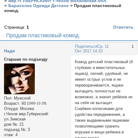
»
мкр.«ГУБЕРНСКИЙ» г.Чехов Московская обл.
»
Барахолка Одежда Детское
»
Продам пластиковый
комод.
Страница:
1
Ответить
Продам пластиковый комод.
Поделиться
Ср, 11
1
Надя
Окт 2017 14:10
Старшая по подъезду
Комод детский пластиковый (4
глубоких и вместительных
ящика), легкий, удобный, не
имеет острых углов и не
переворачивается, ящики
вытащить полностью не
возможно, а значит ребёнок их
Пол:
Мужской
на себя не вытащит.
Возраст:
60
[1965-12-29]
Снабжен колесиками для
Откуда:
Москва
г.Чехов мкр.Губернский:
удобства передвижения, а
ул.Земская
также выдвижными ящиками
дом №:
21
позволяющими хранить
подъезд №:
3
игрушки и вещи ребенка в
этаж:
4
одном месте.