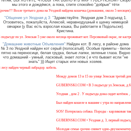
тётям, ВЫ ХОТИТЕ ЧТОБЫ ТАК БЫЛО И В МКР ГУБЕРНСКОМ? Скоро
мы этого и дождёмся, а пока, спите спокойно "добрые" тёти
!!! Возле третьего дома на Уездной найдена кошечка (домашняя, около 5 месяцев). Окра
"Общение ул Уездная д 3: "
Здравствуйте. Уездная дом 3 подъезд 1.
Отзовитесь, пожалуйста, Алексей, неравнодушный к щенку немецкой
овчарки (у Вас есть взрослая кошка, Вы работаете в Подольске).
Кристина.
езде по ул. Земская 5 уже около месяца проживает кот. Персиковый окрас, не кастрирова
"Домашние животные Объявления":
Найден кот. В лесу, в районе дома
№ 3 по Уездной найден кот серый (полосатый). Особые приметы - белое
пятно на переносице, белая грудка, белые лапки, зеленые глаза. Видно
что домашний - умный, ласковый, знает лоток ( и что бывает если "не
знать" ))) Ищет старых или новых хозяев.
 найден черный лабрадор. кобель.
Между домов 13 и 15 по улице Земская третий день б
GUBERNSKI.COM • В 3 подъезде ул.Земская, д.6 сид
Уездная , дом 2 . У подъезда дома сидит котёнок , 4
Был найден кошеле в машине с утра по направлению 
SOS! Потерялась собака. Породы - карликовая такса
GUBERNSKI.COM • Уездная д. 3, первый подъезд 
Молодая семья срочно снимет одно-двухкомнатную к