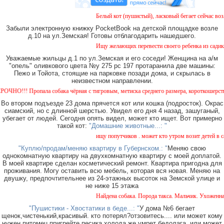
Белый кот (пушистый), ласковый бегает сейчас возле
Забыли электронную книжку PocketBook на детской площадке возле
д.10 на ул.Земская! Готовы отблагодарить нашедшего.
Ищу желающих перевести своего ребенка из садика №
Уважаемые жильцы д.1 по ул.Земская и его соседи! Женщина на а/м
"опель" оливкового цвета №у 275 рс 197 протаранила две машины:
Пежо и Тойота, стоящие на парковке позади дома, и скрылась в
неизвестном направлении.
!!! Пропала собака чёрная с тигровым, метиска среднего размера, короткошерстная. Со
Во втором подъезде 23 дома прячется кот или кошка (подросток). Окрас
сиамский, но с длинной шерстью. Увидел его дня 4 назад, зашуганый,
убегает от людей. Сегодня опять видел, может кто ищет. Вот примерно
такой кот:
"Домашние животные...: "
ищу попутчиков . может кто утром возит детей в сад 
"Куплю/продам/меняю квартиру в Губернском.: "
Меняю свою
однокомнатную квартиру на двухкомнатную квартиру с моей доплатой.
В моей квартире сделан косметический ремонт. Квартира пригодна для
проживания. Могу оставить всю мебель, которая вся новая. Меняю на
двушку, предпочтительнее из 24-этажных высоток на Земской улице и
не ниже 15 этажа
Найдена собака. Порода такса. Мальчик. Ухоженная 
"Пушистики - Хвостатики в беде...: "
У дома №6 бегает
щенок,чистенький,красивый. кто потерял?отзовитесь.... или может кому
нужен питомец,пригрейте песика.холода же.умрет бедолага. или может