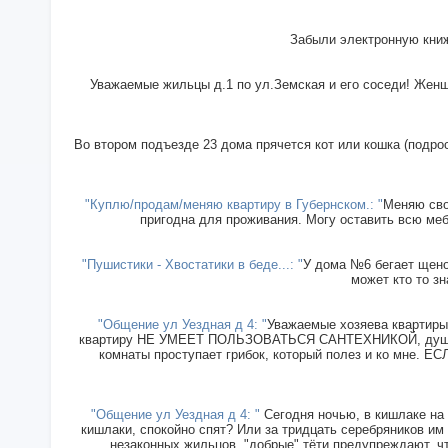
Забыли электронную книж
Уважаемые жильцы д.1 по ул.Земская и его соседи! Женщи
Во втором подъезде 23 дома прячется кот или кошка (подрос
"Куплю/продам/меняю квартиру в Губернском.: "
Меняю сво
пригодна для проживания. Могу оставить всю меб
"Пушистики - Хвостатики в беде...: "
У дома №6 бегает щенок
может кто то зн
"Общение ул Уездная д 4: "
Уважаемые хозяева квартиры 
квартиру НЕ УМЕЕТ ПОЛЬЗОВАТЬСЯ САНТЕХНИКОЙ, душ прин
комнаты проступает грибок, который полез и ко мн
"Общение ул Уездная д 4: "
Сегодня ночью, в кишлаке на 
кишлаки, спокойно спят? Или за тридцать серебряников им
незаконных жильцов, "добрые" тёти предупреждают, чт