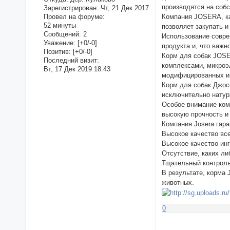
производятся на собс
Зарегистрирован
: Чт, 21 Дек 2017
Компания JOSERA, ка
Провел на форуме:
52 минуты
позволяет закупать 
Сообщений:
2
Использование совре
Уважение:
[+0/-0]
продукта и, что важн
Позитив:
[+0/-0]
Корм для собак JOSE
Последний визит:
комплексами, микроэл
Вт, 17 Дек 2019 18:43
модифицированных и
Корм для собак Джосе
исключительно натур
Особое внимание ком
высокую прочность и
Компания Josera гар
Высокое качество вс
Высокое качество инг
Отсутствие, каких л
Тщательный контроль
В результате, корма
животных.
0