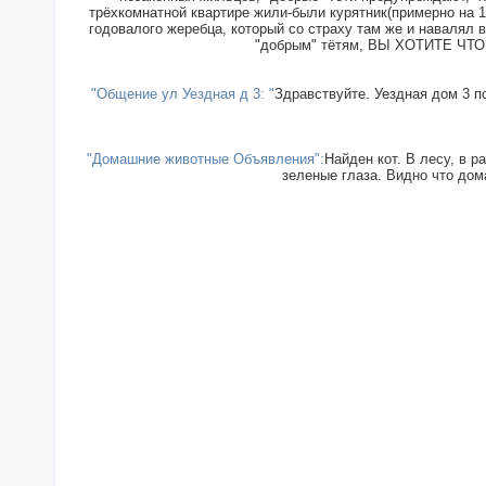
трёхкомнатной квартире жили-были курятник(примерно на 15
годовалого жеребца, который со страху там же и навалял в
"добрым" тётям, ВЫ ХОТИТЕ ЧТОБ
"Общение ул Уездная д 3: "
Здравствуйте. Уездная дом 3 п
"Домашние животные Объявления":
Найден кот. В лесу, в р
зеленые глаза. Видно что дома