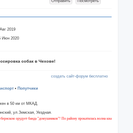
 Авг 2019
6 Июн 2020
ссировка собак в Чехове!
создать сайт-форум бесплатно
анспорт
•
Попутчики
ен в 50 км от МКАД.
нский, ул.Земская, Уездная.
дует банда "домушников"! По району прокатилась волна квартирных краж, будьте бдите