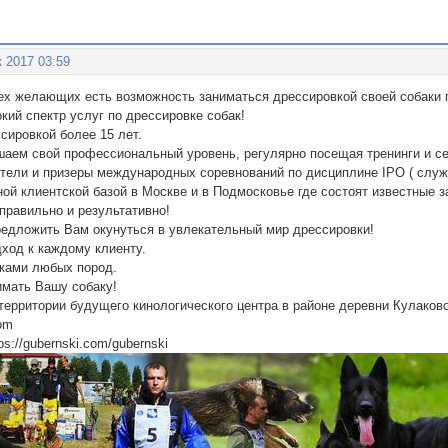
к 2017 03:59
сех желающих есть возможность заниматься дрессировкой своей собаки
кий спектр услуг по дрессировке собак!
сировкой более 15 лет.
шаем свой профессиональный уровень, регулярно посещая тренинги и с
ители и призеры международных соревнований по дисциплине IPO ( служ
ой клиентской базой в Москве и в Подмосковье где состоят известные з
правильно и результативно!
редложить Вам окунуться в увлекательный мир дрессировки!
ход к каждому клиенту.
аками любых пород.
имать Вашу собаку!
территории будущего кинологического центра в районе деревни Кулаков
com
ps://gubernski.com/gubernski