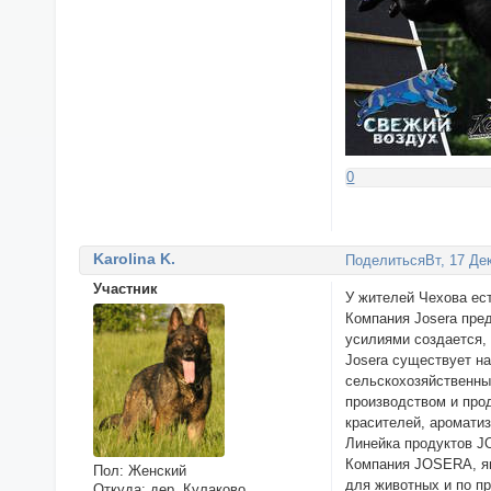
0
Karolina K.
Поделиться
Вт, 17 Де
Участник
У жителей Чехова ес
Компания Josera пре
усилиями создается,
Josera существует н
сельскохозяйственных
производством и про
красителей, аромати
Линейка продуктов J
Компания JOSERA, яв
Пол:
Женский
для животных и по пр
Откуда:
дер. Кулаково