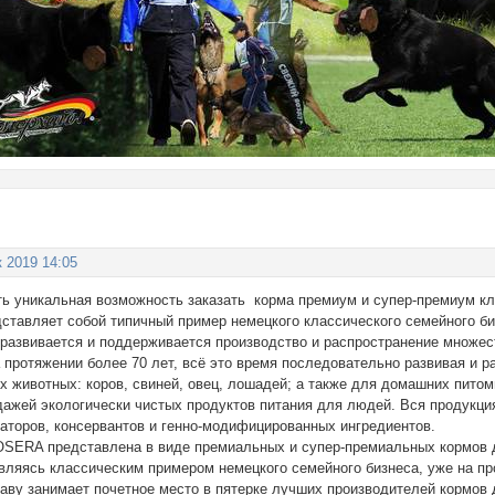
к 2019 14:05
ть уникальная возможность заказать корма премиум и супер-премиум кл
дставляет собой типичный пример немецкого классического семейного би
 развивается и поддерживается производство и распространение множес
а протяжении более 70 лет, всё это время последовательно развивая и 
 животных: коров, свиней, овец, лошадей; а также для домашних питом
дажей экологически чистых продуктов питания для людей. Вся продукц
заторов, консервантов и генно-модифицированных ингредиентов.
OSERA представлена в виде премиальных и супер-премиальных кормов д
ляясь классическим примером немецкого семейного бизнеса, уже на пр
аву занимает почетное место в пятерке лучших производителей кормов 