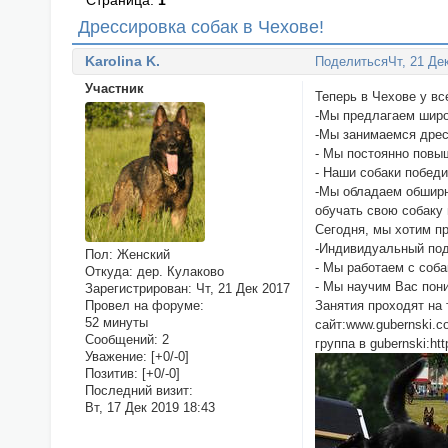
Страница:
1
Дрессировка собак в Чехове!
Karolina K.
Поделиться
Чт, 21 Де
Участник
Теперь в Чехове у в
-Мы предлагаем широ
-Мы занимаемся дрес
- Мы постоянно повы
- Наши собаки побед
-Мы обладаем обширн
обучать свою собаку 
Сегодня, мы хотим п
-Индивидуальный под
Пол:
Женский
- Мы работаем с соб
Откуда:
дер. Кулаково
- Мы научим Вас пон
Зарегистрирован
: Чт, 21 Дек 2017
Занятия проходят на 
Провел на форуме:
52 минуты
сайт:www.gubernski.
Сообщений:
2
группа в gubernski:htt
Уважение:
[+0/-0]
Позитив:
[+0/-0]
Последний визит:
Вт, 17 Дек 2019 18:43