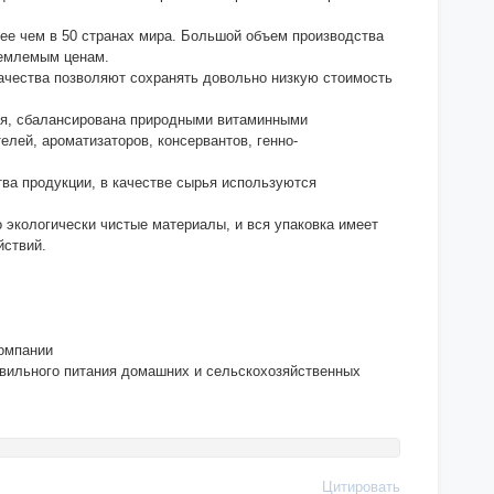
ее чем в 50 странах мира. Большой объем производства
иемлемым ценам.
ачества позволяют сохранять довольно низкую стоимость
ья, сбалансирована природными витаминными
лей, ароматизаторов, консервантов, генно-
тва продукции, в качестве сырья используются
экологически чистые материалы, и вся упаковка имеет
йствий.
компании
авильного питания домашних и сельскохозяйственных
Цитировать