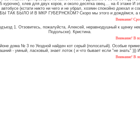
 курочек), хлев для двух коров, и около десятка овец.... на 4 этаже И 
 автобусе (кстати никто ни чего и не убрал, хозяин спокойно доехал и
Ы ТАК БЫЛО И В МКР ГУБЕРНСКОМ? Скоро мы этого и дождёмся, а пок
Внимание! Срочно!!! Возле т
одъезд 1. Отзовитесь, пожалуйста, Алексей, неравнодушный к щенку нем
Подольске). Кристина.
Внимание! В подъезде по ул.
айоне дома № 3 по Уездной найден кот серый (полосатый). Особые примет
шний - умный, ласковый, знает лоток ( и что бывает если "не знать" )))
Внимание! В лесу найден чер