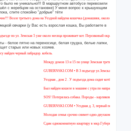
это было не уникально!!! В маршрутном автобусе перевозили
 сошёл с жеребцом на остановке) У меня вопрос к крышующим
а, спите спокойно "добрые" тёти
ретьего дома на Уездной найдена кошечка (домашняя, около 5 месяцев). Окрас - камышов
ецкой овчарки (у Вас есть взрослая кошка, Вы работаете в
 Земская 5 уже около месяца проживает кот. Персиковый окрас, не кастрирован, возраст 
ы - белое пятно на переносице, белая грудка, белые лапки,
 Ищет старых или новых хозяев.
ный лабрадор. кобель.
Между домов 13 и 15 по улице Земская третий день бегает собака
GUBERNSKI.COM • В 3 подъезде ул.Земская, д.6 сидит очень гол
Уездная , дом 2 . У подъезда дома сидит котёнок , 4-5 мес , дев
Был найден кошеле в машине с утра по направлению в Москву,дев
SOS! Потерялась собака. Породы - карликовая такса. Уважаемые 
GUBERNSKI.COM • Уездная д. 3, первый подъезд сидит полос
Молодая семья срочно снимет одно-двухкомнатную квартиру на д
Cдам однокомнатную квартиру в мкр.Губернский ул.Земская. Ремон