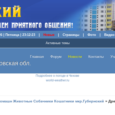
6 | Пятница | 23:12:24
|
Новые
|
Страницы
|
Фото
|
Видео
Активные темы
Главная
Форум
Новости
Контакты
Уч
вская обл.
Подробнее о погоде в Чехове
world-weather.ru
омашн Животные Собачники Кошатники мкр.Губернский
»
Дре