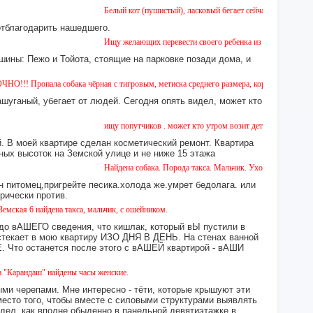
Белый кот (пушистый), ласковый бегает сейчас возле дома № 2 на
отблагодарить нашедшего.
Ищу желающих перевести своего ребенка из садика №11 в садик №
шины: Пежо и Тойота, стоящие на парковке позади дома, и
 собака чёрная с тигровым, метиска среднего размера, короткошерстная. Собака пуглив
ашуганый, убегает от людей. Сегодня опять видел, может кто
ищу попутчиков . может кто утром возит детей в сад или в школу 
 В моей квартире сделан косметический ремонт. Квартира
ных высоток на Земской улице и не ниже 15 этажа
Найдена собака. Порода такса. Мальчик. Ухоженная с ошейником. 
н питомец,пригрейте песика.холода же.умрет бедолага. или
орически против.
дена такса, мальчик, с ошейником.
 до вАШЕГО сведения, что кишлак, который вЫ пустили в
екает в мою квартиру ИЗО ДНЯ В ДЕНЬ. На стенах ванной
то останется после этого с вАШЕЙ квартирой - вАШИ
найдены часы женские.
ми черепами. Мне интересно - тёти, которые крышуют эти
место того, чтобы вместе с силовыми структурами выявлять
идел, как вполне обыденно в панельной девятиэтажке в