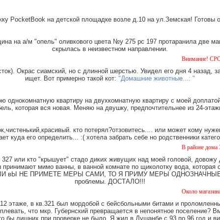
ку PocketBook на детской площадке возле д.10 на ул.Земская! Готовы 
на на а/м "опель" оливкового цвета №у 275 рс 197 протаранила две ма
скрылась в неизвестном направлении.
Внимание! СРОЧНО!!! Пропала
ток). Окрас сиамский, но с длинной шерстью. Увидел его дня 4 назад, з
ищет. Вот примерно такой кот:
"Домашние животные...: "
ю однокомнатную квартиру на двухкомнатную квартиру с моей доплатой.
ель, которая вся новая. Меняю на двушку, предпочтительнее из 24-этаж
,чистенький,красивый. кто потерял?отзовитесь.... или может кому нуже
ает куда его определить... :( хотела забрать себе но родственники катег
В районе дома Земская 6 най
327 или кто "крышует" стадо диких живущих над моей головой, довожу
имают мимо ванны, в ванной комнате по щиколотку вода, которая ст
е. ЕСЛИ вЫ НЕ ПРИМЕТЕ МЕРЫ САМИ, ТО Я ПРИМУ МЕРЫ ОДНОЗНАЧНЫЕ. Ч
проблемы. ДОСТАЛО!!!
Около магазина "Карандаш" 
12 этаже, в кв.321 был мордобой с бейсбольными битами и проломленны
 плевать, что мкр. Губернский превращается в непонятное поселение? В
о бы лишних при проверке не было. Я жил в Душанбе с 93 по 96 год и в