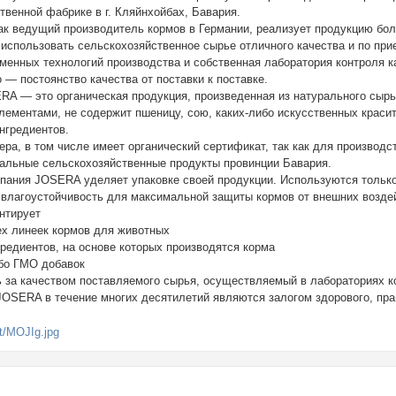
твенной фабрике в г. Кляйнхойбах, Бавария.
к ведущий производитель кормов в Германии, реализует продукцию бол
и использовать сельскохозяйственное сырье отличного качества и по пр
менных технологий производства и собственная лаборатория контроля к
о — постоянство качества от поставки к поставке.
RA — это органическая продукция, произведенная из натурального сыр
ементами, не содержит пшеницу, сою, каких-либо искусственных красите
нгредиентов.
ра, в том числе имеет органический сертификат, так как для производс
альные сельскохозяйственные продукты провинции Бавария.
пания JOSERA уделяет упаковке своей продукции. Используются только 
 влагоустойчивость для максимальной защиты кормов от внешних возде
антирует
ех линеек кормов для животных
редиентов, на основе которых производятся корма
ибо ГМО добавок
 за качеством поставляемого сырья, осуществляемый в лабораториях 
 JOSERA в течение многих десятилетий являются залогом здорового, пр