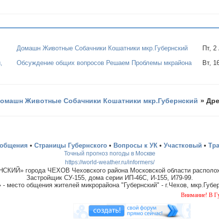
Домашн Животные Собачники Кошатники мкр.Губернский
Пт, 2
,
Обсуждение общих вопросов Решаем Проблемы мкрайона
Вт, 1
омашн Животные Собачники Кошатники мкр.Губернский
»
Дре
ообщения
•
Страницы Губернского
•
Вопросы к УК
•
Участковый
•
Тр
Точный прогноз погоды в Москве
https://world-weather.ru/informers/
СКИЙ» города ЧЕХОВ Чеховского района Московской области располож
Застройщик СУ-155, дома серии ИП-46С, И-155, И79-99.
место общения жителей микрорайона "Губернский" - г.Чехов, мкр.Губер
Внимание! В Губернском ору