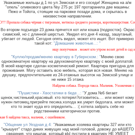
Уважаемые жильцы д.1 по ул.Земская и его соседи! Женщина на а/м
"опель" оливкового цвета №у 275 рс 197 протаранила две машины:
Пежо и Тойота, стоящие на парковке позади дома, и скрылась в
неизвестном направлении.
опала собака чёрная с тигровым, метиска среднего размера, короткошерстная. Собака п
Во втором подъезде 23 дома прячется кот или кошка (подросток). Окрас
сиамский, но с длинной шерстью. Увидел его дня 4 назад, зашуганый,
убегает от людей. Сегодня опять видел, может кто ищет. Вот примерно
такой кот:
"Домашние животные...: "
ищу попутчиков . может кто утром возит детей в сад или
"Куплю/продам/меняю квартиру в Губернском.: "
Меняю свою
однокомнатную квартиру на двухкомнатную квартиру с моей доплатой.
В моей квартире сделан косметический ремонт. Квартира пригодна для
проживания. Могу оставить всю мебель, которая вся новая. Меняю на
двушку, предпочтительнее из 24-этажных высоток на Земской улице и
не ниже 15 этажа
Найдена собака. Порода такса. Мальчик. Ухоженная с ош
"Пушистики - Хвостатики в беде...: "
У дома №6 бегает
щенок,чистенький,красивый. кто потерял?отзовитесь.... или может кому
нужен питомец,пригрейте песика.холода же.умрет бедолага. или может
кто то знает куда его определить... :( хотела забрать себе но
родственники категорически против.
 найдена такса, мальчик, с ошейником.
"Общение ул Уездная д 4: "
Уважаемые хозяева квартиры 327 или кто
"крышует" стадо диких живущих над моей головой, довожу до вАШЕГО
сведения, что кишлак, который вЫ пустили в квартиру НЕ УМЕЕТ