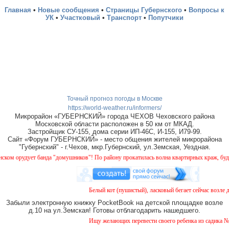
Главная
•
Новые сообщения
•
Страницы Губернского
•
Вопросы к
УК
•
Участковый
•
Транспорт
•
Попутчики
Точный прогноз погоды в Москве
https://world-weather.ru/informers/
Микрорайон «ГУБЕРНСКИЙ» города ЧЕХОВ Чеховского района
Московской области расположен в 50 км от МКАД.
Застройщик СУ-155, дома серии ИП-46С, И-155, И79-99.
Сайт «Форум ГУБЕРНСКИЙ» - место общения жителей микрорайона
"Губернский" - г.Чехов, мкр.Губернский, ул.Земская, Уездная.
 орудует банда "домушников"! По району прокатилась волна квартирных краж, будьте 
Белый кот (пушистый), ласковый бегает сейчас возле до
Забыли электронную книжку PocketBook на детской площадке возле
д.10 на ул.Земская! Готовы отблагодарить нашедшего.
Ищу желающих перевести своего ребенка из садика №11 