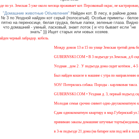
 ул. Земская 5 уже около месяца проживает кот. Персиковый окрас, не кастрирован, воз
"Домашние животные Объявления":
Найден кот. В лесу, в районе дома
№ 3 по Уездной найден кот серый (полосатый). Особые приметы - белое
пятно на переносице, белая грудка, белые лапки, зеленые глаза. Видно
что домашний - умный, ласковый, знает лоток ( и что бывает если "не
знать" ))) Ищет старых или новых хозяев.
н черный лабрадор. кобель.
Между домов 13 и 15 по улице Земская третий день бега
GUBERNSKI.COM • В 3 подъезде ул.Земская, д.6 сидит 
Уездная , дом 2 . У подъезда дома сидит котёнок , 4-5 
Был найден кошеле в машине с утра по направлению в М
SOS! Потерялась собака. Породы - карликовая такса. У
GUBERNSKI.COM • Уездная д. 3, первый подъезд сид
Молодая семья срочно снимет одно-двухкомнатную квар
Cдам однокомнатную квартиру в мкр.Губернский ул.Земск
принимаю заказы домашние штучные торты(медовик, мур
в 3-м подъезде 21 дома (на батарее или под ней в холл