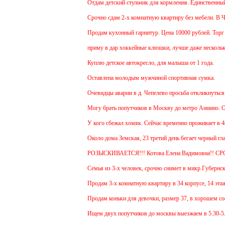
Отдам детский стульчик для кормления. Единственный ми
Срочно сдам 2-х комнатную квартиру без мебели. В Чехо
Продам кухонный гарнитур. Цена 10000 рублей. Торг ум
приму в дар хоккейные клюшки, лучше даже несколько:
Куплю детское автокресло, для малыша от 1 года.
Оставлена молодым мужчиной спортивная сумка.
Очевидцы аварии в д. Чепелево просьба откликнуться.
Могу брать попутчиков в Москву до метро Аннино. Отъе
У кого сбежал хомяк. Сейчас временно проживает в 48 кв
Около дома Земская, 23 третий день бегает черный глад
РОЗЫСКИВАЕТСЯ!!! Котова Елена Вадимовна!! СР
Семья из 3-х человек, срочно снимет в микр.Губернский
Продам 3-х комнатную квартиру в 34 корпусе, 14 этаж, 
Продам коньки для девочки, размер 37, в хорошем сост
Ищем двух попутчиков до москвы выезжаем в 5.30-5.45 