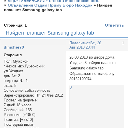
»
мкр.«ГУБЕРНСКИЙ» г.Чехов Московская обл.
»
Объявления Отдам Приму Бюро Находок
»
Найден
планшет Samsung galaxy tab
Страница:
1
Ответить
Найден планшет Samsung galaxy tab
Поделиться
Вс, 26
1
dimcher79
Авг 2018 20:44
Старожил
26.08.2018 во дворе дома
Пол:
Мужской
Уездная 3 найден планшет
г.Чехов мкр.Губернский:
Samsung galaxy tab.
ул.Уездная
Обращаться по телефону
дом №:
2
89152120074
подъезд №:
1
этаж:
8
0
Основание:
собственность
Зарегистрирован
: Пт, 24 Фев 2012
Провел на форуме:
7 дней 18 часов
Сообщений:
135
Уважение:
[+18/-0]
Позитив:
[+27/-0]
Последний визит: