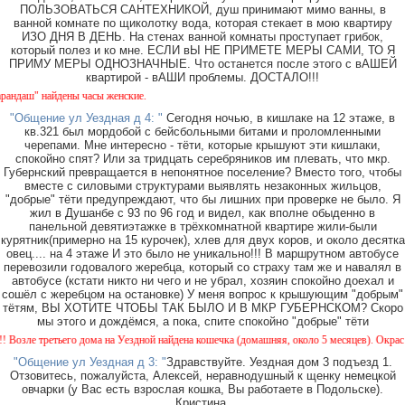
ПОЛЬЗОВАТЬСЯ САНТЕХНИКОЙ, душ принимают мимо ванны, в
ванной комнате по щиколотку вода, которая стекает в мою квартиру
ИЗО ДНЯ В ДЕНЬ. На стенах ванной комнаты проступает грибок,
который полез и ко мне. ЕСЛИ вЫ НЕ ПРИМЕТЕ МЕРЫ САМИ, ТО Я
ПРИМУ МЕРЫ ОДНОЗНАЧНЫЕ. Что останется после этого с вАШЕЙ
квартирой - вАШИ проблемы. ДОСТАЛО!!!
даш" найдены часы женские.
"Общение ул Уездная д 4: "
Сегодня ночью, в кишлаке на 12 этаже, в
кв.321 был мордобой с бейсбольными битами и проломленными
черепами. Мне интересно - тёти, которые крышуют эти кишлаки,
спокойно спят? Или за тридцать серебряников им плевать, что мкр.
Губернский превращается в непонятное поселение? Вместо того, чтобы
вместе с силовыми структурами выявлять незаконных жильцов,
"добрые" тёти предупреждают, что бы лишних при проверке не было. Я
жил в Душанбе с 93 по 96 год и видел, как вполне обыденно в
панельной девятиэтажке в трёхкомнатной квартире жили-были
курятник(примерно на 15 курочек), хлев для двух коров, и около десятка
овец.... на 4 этаже И это было не уникально!!! В маршрутном автобусе
перевозили годовалого жеребца, который со страху там же и навалял в
автобусе (кстати никто ни чего и не убрал, хозяин спокойно доехал и
сошёл с жеребцом на остановке) У меня вопрос к крышующим "добрым"
тётям, ВЫ ХОТИТЕ ЧТОБЫ ТАК БЫЛО И В МКР ГУБЕРНСКОМ? Скоро
мы этого и дождёмся, а пока, спите спокойно "добрые" тёти
зле третьего дома на Уездной найдена кошечка (домашняя, около 5 месяцев). Окрас - ка
"Общение ул Уездная д 3: "
Здравствуйте. Уездная дом 3 подъезд 1.
Отзовитесь, пожалуйста, Алексей, неравнодушный к щенку немецкой
овчарки (у Вас есть взрослая кошка, Вы работаете в Подольске).
Кристина.