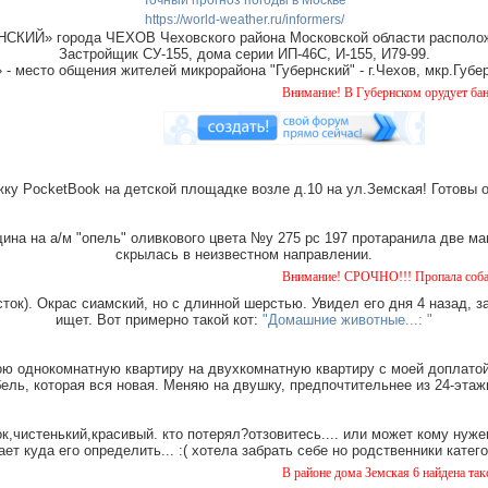
Точный прогноз погоды в Москве
https://world-weather.ru/informers/
СКИЙ» города ЧЕХОВ Чеховского района Московской области располож
Застройщик СУ-155, дома серии ИП-46С, И-155, И79-99.
место общения жителей микрорайона "Губернский" - г.Чехов, мкр.Губер
Внимание! В Губернском орудует банда "домуш
ку PocketBook на детской площадке возле д.10 на ул.Земская! Готовы 
на на а/м "опель" оливкового цвета №у 275 рс 197 протаранила две ма
скрылась в неизвестном направлении.
Внимание! СРОЧНО!!! Пропала собака чёрная с 
ток). Окрас сиамский, но с длинной шерстью. Увидел его дня 4 назад, з
ищет. Вот примерно такой кот:
"Домашние животные...: "
ю однокомнатную квартиру на двухкомнатную квартиру с моей доплатой.
ель, которая вся новая. Меняю на двушку, предпочтительнее из 24-этаж
,чистенький,красивый. кто потерял?отзовитесь.... или может кому нуже
ает куда его определить... :( хотела забрать себе но родственники катег
В районе дома Земская 6 найдена такса, мальчи