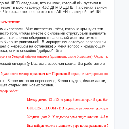
 до вАШЕГО сведения, что кишлак, который вЫ пустили в
екает в мою квартиру ИЗО ДНЯ В ДЕНЬ. На стенах ванной
то останется после этого с вАШЕЙ квартирой - вАШИ
кие.
ми черепами. Мне интересно - тёти, которые крышуют эти
место того, чтобы вместе с силовыми структурами выявлять
идел, как вполне обыденно в панельной девятиэтажке в
это было не уникально!!! В маршрутном автобусе перевозили
 сошёл с жеребцом на остановке) У меня вопрос к крышующим
а, спите спокойно "добрые" тёти
здной найдена кошечка (домашняя, около 5 месяцев). Окрас - камышовый, на один глазик
ецкой овчарки (у Вас есть взрослая кошка, Вы работаете в
ло месяца проживает кот. Персиковый окрас, не кастрирован, возраст менее года, ухожен
ы - белое пятно на переносице, белая грудка, белые лапки,
 Ищет старых или новых хозяев.
ель.
Между домов 13 и 15 по улице Земская третий день бегает собака из пород
GUBERNSKI.COM • В 3 подъезде ул.Земская, д.6 сидит очень голодная че
Уездная , дом 2 . У подъезда дома сидит котёнок , 4-5 мес , девочка. Чёр
Был найден кошеле в машине с утра по направлению в Москву,девушка сад