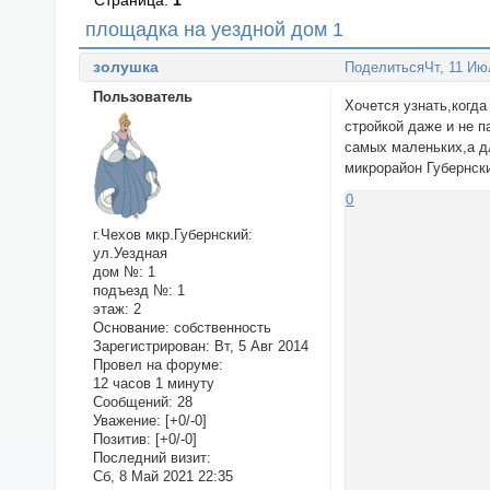
Страница:
1
площадка на уездной дом 1
золушка
Поделиться
Чт, 11 Ию
Пользователь
Хочется узнать,когда
стройкой даже и не 
самых маленьких,а д
микрорайон Губернск
0
г.Чехов мкр.Губернский:
ул.Уездная
дом №:
1
подъезд №:
1
этаж:
2
Основание:
собственность
Зарегистрирован
: Вт, 5 Авг 2014
Провел на форуме:
12 часов 1 минуту
Сообщений:
28
Уважение:
[+0/-0]
Позитив:
[+0/-0]
Последний визит:
Сб, 8 Май 2021 22:35