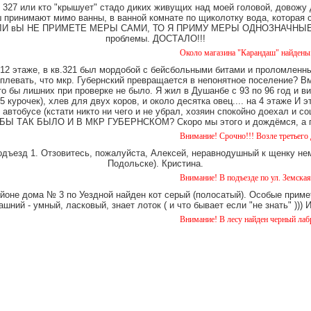
327 или кто "крышует" стадо диких живущих над моей головой, довожу
имают мимо ванны, в ванной комнате по щиколотку вода, которая ст
е. ЕСЛИ вЫ НЕ ПРИМЕТЕ МЕРЫ САМИ, ТО Я ПРИМУ МЕРЫ ОДНОЗНАЧНЫЕ. Ч
проблемы. ДОСТАЛО!!!
Около магазина "Карандаш" найдены часы женс
12 этаже, в кв.321 был мордобой с бейсбольными битами и проломленны
 плевать, что мкр. Губернский превращается в непонятное поселение? В
о бы лишних при проверке не было. Я жил в Душанбе с 93 по 96 год и в
 курочек), хлев для двух коров, и около десятка овец.... на 4 этаже И 
 автобусе (кстати никто ни чего и не убрал, хозяин спокойно доехал и
Ы ТАК БЫЛО И В МКР ГУБЕРНСКОМ? Скоро мы этого и дождёмся, а пок
Внимание! Срочно!!! Возле третьего дома на Уе
одъезд 1. Отзовитесь, пожалуйста, Алексей, неравнодушный к щенку нем
Подольске). Кристина.
Внимание! В подъезде по ул. Земская 5 уже око
айоне дома № 3 по Уездной найден кот серый (полосатый). Особые примет
шний - умный, ласковый, знает лоток ( и что бывает если "не знать" )))
Внимание! В лесу найден черный лабрадор. коб