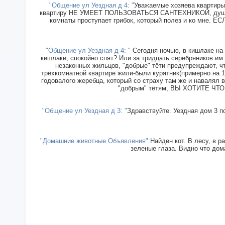
"Общение ул Уездная д 4: "
Уважаемые хозяева квартиры 
квартиру НЕ УМЕЕТ ПОЛЬЗОВАТЬСЯ САНТЕХНИКОЙ, душ прин
комнаты проступает грибок, который полез и ко мн
"Общение ул Уездная д 4: "
Сегодня ночью, в кишлаке на 
кишлаки, спокойно спят? Или за тридцать серебряников им
незаконных жильцов, "добрые" тёти предупреждают, чт
трёхкомнатной квартире жили-были курятник(примерно на 15
годовалого жеребца, который со страху там же и навалял в
"добрым" тётям, ВЫ ХОТИТЕ ЧТОБ
"Общение ул Уездная д 3: "
Здравствуйте. Уездная дом 3 п
"Домашние животные Объявления":
Найден кот. В лесу, в р
зеленые глаза. Видно что дома