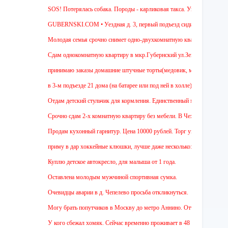
SOS! Потерялась собака. Породы - карликовая такса. Уважаемые соседи! Ж
GUBERNSKI.COM • Уездная д. 3, первый подъезд сидит полосатый ОЧЕ
Молодая семья срочно снимет одно-двухкомнатную квартиру на длительны
Cдам однокомнатную квартиру в мкр.Губернский ул.Земская. Ремонт от зас
принимаю заказы домашние штучные торты(медовик, муравейник, наполеон,
в 3-м подъезде 21 дома (на батарее или под ней в холле) тоскует и довер
Отдам детский стульчик для кормления. Единственный минус - нет мягкой н
Срочно сдам 2-х комнатную квартиру без мебели. В Чехове буду после 15-0
Продам кухонный гарнитур. Цена 10000 рублей. Торг уместен.
приму в дар хоккейные клюшки, лучше даже несколько:)
Куплю детское автокресло, для малыша от 1 года.
Оставлена молодым мужчиной спортивная сумка.
Очевидцы аварии в д. Чепелево просьба откликнуться.
Могу брать попутчиков в Москву до метро Аннино. Отъезд 6.45 от мкр.Губ
У кого сбежал хомяк. Сейчас временно проживает в 48 квартире (9 этаж ул 