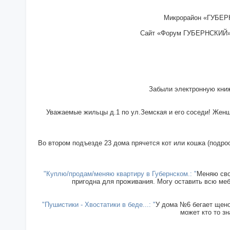
Микрорайон «ГУБЕРН
Сайт «Форум ГУБЕРНСКИЙ» - 
Забыли электронную книж
Уважаемые жильцы д.1 по ул.Земская и его соседи! Женщи
Во втором подъезде 23 дома прячется кот или кошка (подрос
"Куплю/продам/меняю квартиру в Губернском.: "
Меняю сво
пригодна для проживания. Могу оставить всю меб
"Пушистики - Хвостатики в беде...: "
У дома №6 бегает щенок
может кто то зн