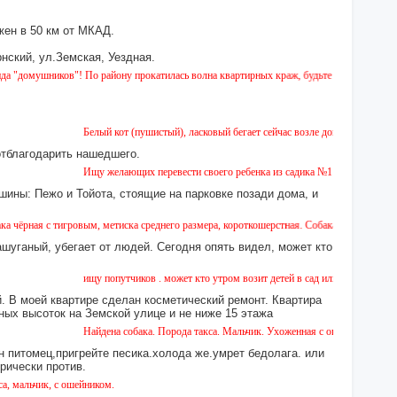
ен в 50 км от МКАД.
нский, ул.Земская, Уездная.
ников"! По району прокатилась волна квартирных краж, будьте бдительны!
Белый кот (пушистый), ласковый бегает сейчас возле дома № 2 на Земской.
отблагодарить нашедшего.
Ищу желающих перевести своего ребенка из садика №11 в садик № 26. Ест
шины: Пежо и Тойота, стоящие на парковке позади дома, и
тигровым, метиска среднего размера, короткошерстная. Собака пугливая, не агрессивна
ашуганый, убегает от людей. Сегодня опять видел, может кто
ищу попутчиков . может кто утром возит детей в сад или в школу в город ?
 В моей квартире сделан косметический ремонт. Квартира
ных высоток на Земской улице и не ниже 15 этажа
Найдена собака. Порода такса. Мальчик. Ухоженная с ошейником. Найдена 
н питомец,пригрейте песика.холода же.умрет бедолага. или
орически против.
к, с ошейником.