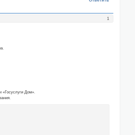
Ответить
1
а.
и «Госуслуги Дом».
вания.