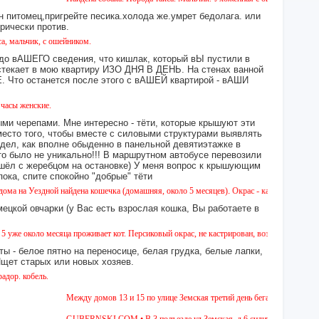
н питомец,пригрейте песика.холода же.умрет бедолага. или
орически против.
 с ошейником.
 до вАШЕГО сведения, что кишлак, который вЫ пустили в
екает в мою квартиру ИЗО ДНЯ В ДЕНЬ. На стенах ванной
то останется после этого с вАШЕЙ квартирой - вАШИ
ие.
ми черепами. Мне интересно - тёти, которые крышуют эти
место того, чтобы вместе с силовыми структурами выявлять
идел, как вполне обыденно в панельной девятиэтажке в
это было не уникально!!! В маршрутном автобусе перевозили
 сошёл с жеребцом на остановке) У меня вопрос к крышующим
а, спите спокойно "добрые" тёти
дной найдена кошечка (домашняя, около 5 месяцев). Окрас - камышовый, на один глазик 
ецкой овчарки (у Вас есть взрослая кошка, Вы работаете в
 месяца проживает кот. Персиковый окрас, не кастрирован, возраст менее года, ухожен,
ы - белое пятно на переносице, белая грудка, белые лапки,
 Ищет старых или новых хозяев.
ь.
Между домов 13 и 15 по улице Земская третий день бегает собака из пород
GUBERNSKI.COM • В 3 подъезде ул.Земская, д.6 сидит очень голодная чер