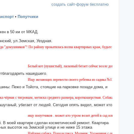
создать сайт-форум бесплатно
анспорт
•
Попутчики
ен в 50 км от МКАД.
нский, ул.Земская, Уездная.
ков"! По району прокатилась волна квартирных краж, будьте бдительны!
Белый кот (пушистый), ласковый бегает сейчас возле дома № 2 на Земской. 
отблагодарить нашедшего.
Ищу желающих перевести своего ребенка из садика №11 в садик № 26. Есть
шины: Пежо и Тойота, стоящие на парковке позади дома, и
гровым, метиска среднего размера, короткошерстная. Собака пугливая, не агрессивная.
ашуганый, убегает от людей. Сегодня опять видел, может кто
ищу попутчиков . может кто утром возит детей в сад или в школу в город ? 
 В моей квартире сделан косметический ремонт. Квартира
ных высоток на Земской улице и не ниже 15 этажа
Найдена собака. Порода такса. Мальчик. Ухоженная с ошейником. Найдена в