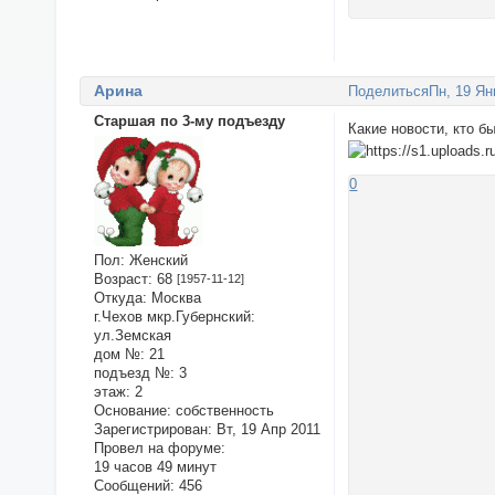
Арина
Поделиться
Пн, 19 Ян
Старшая по 3-му подъезду
Какие новости, кто б
0
Пол:
Женский
Возраст:
68
[1957-11-12]
Откуда:
Москва
г.Чехов мкр.Губернский:
ул.Земская
дом №:
21
подъезд №:
3
этаж:
2
Основание:
собственность
Зарегистрирован
: Вт, 19 Апр 2011
Провел на форуме:
19 часов 49 минут
Сообщений:
456