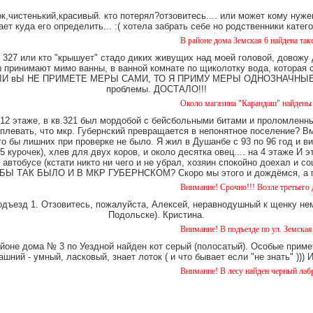
,чистенький,красивый. кто потерял?отзовитесь.... или может кому нуже
ает куда его определить... :( хотела забрать себе но родственники катег
В районе дома Земская 6 найдена такса, мальчик,
327 или кто "крышует" стадо диких живущих над моей головой, довожу
имают мимо ванны, в ванной комнате по щиколотку вода, которая ст
е. ЕСЛИ вЫ НЕ ПРИМЕТЕ МЕРЫ САМИ, ТО Я ПРИМУ МЕРЫ ОДНОЗНАЧНЫЕ. Ч
проблемы. ДОСТАЛО!!!
Около магазина "Карандаш" найдены часы женск
12 этаже, в кв.321 был мордобой с бейсбольными битами и проломленны
 плевать, что мкр. Губернский превращается в непонятное поселение? В
о бы лишних при проверке не было. Я жил в Душанбе с 93 по 96 год и в
 курочек), хлев для двух коров, и около десятка овец.... на 4 этаже И 
 автобусе (кстати никто ни чего и не убрал, хозяин спокойно доехал и
Ы ТАК БЫЛО И В МКР ГУБЕРНСКОМ? Скоро мы этого и дождёмся, а пок
Внимание! Срочно!!! Возле третьего дома на Уез
одъезд 1. Отзовитесь, пожалуйста, Алексей, неравнодушный к щенку нем
Подольске). Кристина.
Внимание! В подъезде по ул. Земская 5 уже около
айоне дома № 3 по Уездной найден кот серый (полосатый). Особые примет
шний - умный, ласковый, знает лоток ( и что бывает если "не знать" )))
Внимание! В лесу найден черный лабрадор. кобел