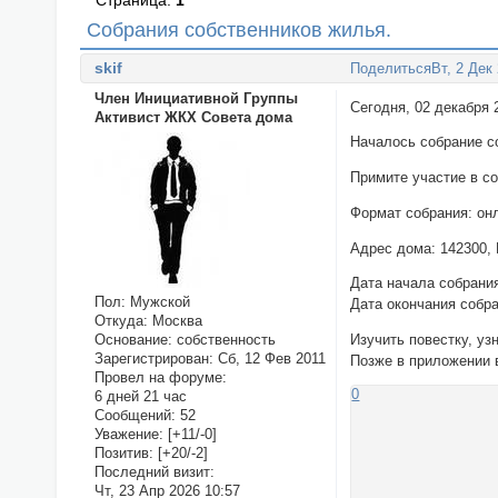
Страница:
1
Собрания собственников жилья.
skif
Поделиться
Вт, 2 Дек
Член Инициативной Группы
Сегодня, 02 декабря 
Активист ЖКХ Совета дома
Началось собрание с
Примите участие в с
Формат собрания: он
Адрес дома: 142300, М
Дата начала собрания
Пол:
Мужской
Дата окончания собра
Откуда:
Москва
Основание:
собственность
Изучить повестку, уз
Зарегистрирован
: Сб, 12 Фев 2011
Позже в приложении 
Провел на форуме:
0
6 дней 21 час
Сообщений:
52
Уважение:
[+11/-0]
Позитив:
[+20/-2]
Последний визит:
Чт, 23 Апр 2026 10:57