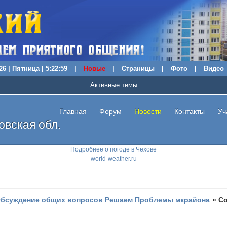
26 | Пятница | 5:23:00
|
Новые
|
Страницы
|
Фото
|
Видео
Активные темы
Главная
Форум
Новости
Контакты
Уч
вская обл.
Подробнее о погоде в Чехове
world-weather.ru
бсуждение общих вопросов Решаем Проблемы мкрайона
»
Со