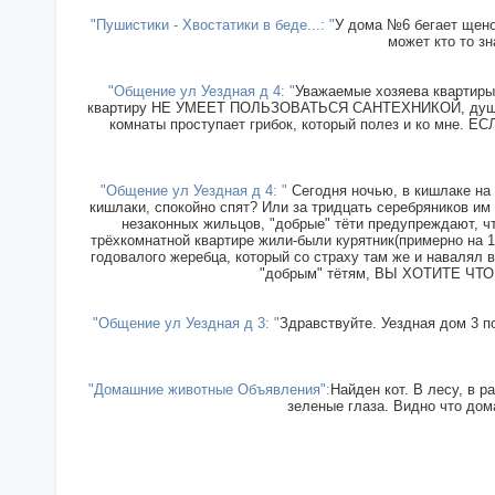
"Пушистики - Хвостатики в беде...: "
У дома №6 бегает щенок
может кто то зн
"Общение ул Уездная д 4: "
Уважаемые хозяева квартиры 
квартиру НЕ УМЕЕТ ПОЛЬЗОВАТЬСЯ САНТЕХНИКОЙ, душ прин
комнаты проступает грибок, который полез и ко мн
"Общение ул Уездная д 4: "
Сегодня ночью, в кишлаке на 
кишлаки, спокойно спят? Или за тридцать серебряников им
незаконных жильцов, "добрые" тёти предупреждают, чт
трёхкомнатной квартире жили-были курятник(примерно на 15
годовалого жеребца, который со страху там же и навалял в
"добрым" тётям, ВЫ ХОТИТЕ ЧТОБ
"Общение ул Уездная д 3: "
Здравствуйте. Уездная дом 3 п
"Домашние животные Объявления":
Найден кот. В лесу, в р
зеленые глаза. Видно что дома