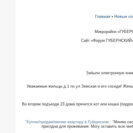
Главная
•
Новые с
Микрорайон «ГУБЕРН
Сайт «Форум ГУБЕРНСКИЙ» - 
Забыли электронную книж
Уважаемые жильцы д.1 по ул.Земская и его соседи! Женщи
Во втором подъезде 23 дома прячется кот или кошка (подрос
"Куплю/продам/меняю квартиру в Губернском.: "
Меняю сво
пригодна для проживания. Могу оставить всю меб