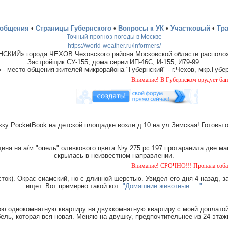
ообщения
•
Страницы Губернского
•
Вопросы к УК
•
Участковый
•
Тр
Точный прогноз погоды в Москве
https://world-weather.ru/informers/
СКИЙ» города ЧЕХОВ Чеховского района Московской области располож
Застройщик СУ-155, дома серии ИП-46С, И-155, И79-99.
место общения жителей микрорайона "Губернский" - г.Чехов, мкр.Губер
Внимание! В Губернском орудует банда "домушни
ку PocketBook на детской площадке возле д.10 на ул.Земская! Готовы 
на на а/м "опель" оливкового цвета №у 275 рс 197 протаранила две ма
скрылась в неизвестном направлении.
Внимание! СРОЧНО!!! Пропала собака чёрная с ти
ток). Окрас сиамский, но с длинной шерстью. Увидел его дня 4 назад, з
ищет. Вот примерно такой кот:
"Домашние животные...: "
ю однокомнатную квартиру на двухкомнатную квартиру с моей доплатой.
ель, которая вся новая. Меняю на двушку, предпочтительнее из 24-этаж