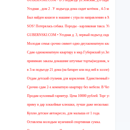
Уездная , дом 2 . У подъезда дома сидит котёнок , 4-5 мес , девочка. Чёрн
Был найден кошеле в машине с утра по направлению в Москву,девушка сади
SOS! Потерялась собака. Породы - карликовая такса. Уважаемые соседи! Ж
GUBERNSKI.COM • Уездная д. 3, первый подъезд сидит полосатый ОЧЕ
Молодая семья срочно снимет одно-двухкомнатную квартиру на длительный
Cдам однокомнатную квартиру в мкр.Губернский ул.Земская. Ремонт от заст
принимаю заказы домашние штучные торты(медовик, муравейник, наполеон,
в 3-м подъезде 21 дома (на батарее или под ней в холле) тоскует и довер
Отдам детский стульчик для кормления. Единственный минус - нет мягкой на
Срочно сдам 2-х комнатную квартиру без мебели. В Чехове буду после 15-00
Продам кухонный гарнитур. Цена 10000 рублей. Торг уместен.
приму в дар хоккейные клюшки, лучше даже несколько:)
Куплю детское автокресло, для малыша от 1 года.
Оставлена молодым мужчиной спортивная сумка.