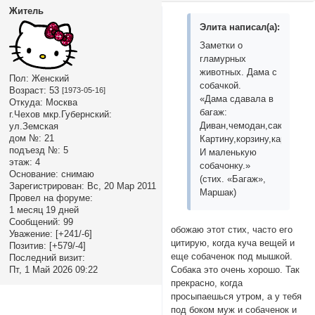
Житель
Элита написал(а):
Заметки о
гламурных
животных. Дама с
Пол:
Женский
собачкой.
Возраст:
53
[1973-05-16]
«Дама сдавала в
Откуда:
Москва
багаж:
г.Чехов мкр.Губернский:
Диван,чемодан,саквояж,
ул.Земская
дом №:
21
Картину,корзину,картонку
подъезд №:
5
И маленькую
этаж:
4
собачонку.»
Основание:
снимаю
(стих. «Багаж»,
Зарегистрирован
: Вс, 20 Мар 2011
Маршак)
Провел на форуме:
1 месяц 19 дней
Сообщений:
99
обожаю этот стих, часто его
Уважение:
[+241/-6]
цитирую, когда куча вещей и
Позитив:
[+579/-4]
еще собаченок под мышкой.
Последний визит:
Собака это очень хорошо. Так
Пт, 1 Май 2026 09:22
прекрасно, когда
просыпаешься утром, а у тебя
под боком муж и собаченок и