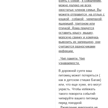
Взять с собой , к сожалению,
можно далеко не всех
хвостатых членов семьи. Вы
можете отправится на отдых с
кошкой , собакой , черепахой,
ящерицей, тритоном или
птичкой. Дома придется
оставить крысу, мышку,
морскую свинку и хомячка-
вывозить их запрещено, они
считаются разносчиками
инфекции.
Чип памяти. Чип
узнаваемости.
В дорожной суете ваш
питомец может потеряться (
как в детском стишке Багаж)
или, что еще хуже, его могут
украсть. Чтобы избежать
такого поворота событий-
чипируйте вашего питомца
перед поездкой.
Вживление микрочипа не