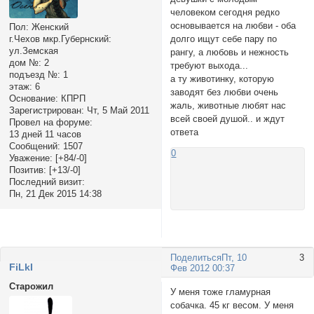
человеком сегодня редко
основывается на любви - оба
Пол:
Женский
долго ищут себе пару по
г.Чехов мкр.Губернский:
ул.Земская
рангу, а любовь и нежность
дом №:
2
требуют выхода...
подъезд №:
1
а ту животинку, которую
этаж:
6
заводят без любви очень
Основание:
КПРП
жаль, животные любят нас
Зарегистрирован
: Чт, 5 Май 2011
всей своей душой.. и ждут
Провел на форуме:
ответа
13 дней 11 часов
Сообщений:
1507
0
Уважение:
[+84/-0]
Позитив:
[+13/-0]
Последний визит:
Пн, 21 Дек 2015 14:38
Поделиться
Пт, 10
3
FiLkI
Фев 2012 00:37
Старожил
У меня тоже гламурная
собачка. 45 кг весом. У меня