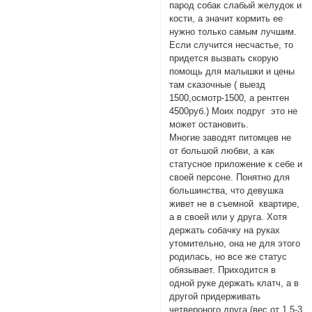
парод собак слабый желудок и
кости, а значит кормить ее
нужно только самым лучшим.
Если случится несчастье, то
придется вызвать скорую
помощь для малышки и цены
там сказочные ( выезд
1500,осмотр-1500, а рентген
4500руб.) Моих подруг это не
может остановить.
Многие заводят питомцев не
от большой любви, а как
статусное приложение к себе и
своей персоне. Понятно для
большинства, что девушка
живет не в съемной квартире,
а в своей или у друга. Хотя
держать собачку на руках
утомительно, она не для этого
родилась, но все же статус
обязывает. Приходится в
одной руке держать клатч, а в
другой придерживать
четвероного друга (вес от 1,5-3