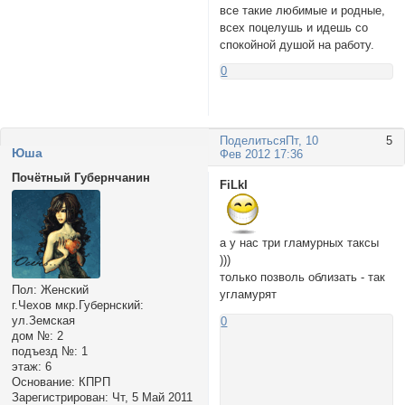
все такие любимые и родные,
всех поцелушь и идешь со
спокойной душой на работу.
0
Поделиться
Пт, 10
5
Юша
Фев 2012 17:36
Почётный Губернчанин
FiLkI
а у нас три гламурных таксы
)))
только позволь облизать - так
Пол:
Женский
угламурят
г.Чехов мкр.Губернский:
ул.Земская
0
дом №:
2
подъезд №:
1
этаж:
6
Основание:
КПРП
Зарегистрирован
: Чт, 5 Май 2011