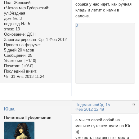
Пол:
Женский
собака у нас идет, как ручная
г.Чехов мкр.Губернский:
кладь и летит с нами в
ул.Уездная
салоне.
дом №:
3
подъезд №:
5
0
этаж:
13
Основание:
ДСН
Зарегистрирован
: Ср, 1 Фев 2012
Провел на форуме:
5 дней 20 часов
Сообщений:
25
Уважение:
[+1/-0]
Позитив:
[+0/-0]
Последний визит:
Чт, 31 Янв 2013 11:24
Поделиться
Ср, 15
9
Юша
Фев 2012 12:49
Почётный Губернчанин
а мы со своей собай на
машине путешествуем на Юг
)))
уже есть постоянные места