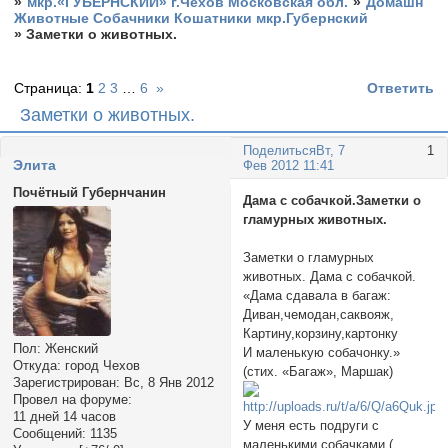
»
мкр.«ГУБЕРНСКИЙ» г.Чехов Московская обл.
»
Домашн
Животные Собачники Кошатники мкр.Губернский
»
Заметки о животных.
Страница:
1
2
3
…
6
»
Ответить
Заметки о животных.
Поделиться
Вт, 7
1
Элита
Фев 2012 11:41
Почётный Губернчанин
Дама с собачкой.Заметки о
гламурных животных.
Заметки о гламурных
животных. Дама с собачкой.
«Дама сдавала в багаж:
Диван,чемодан,саквояж,
Картину,корзину,картонку
Пол:
Женский
И маленькую собачонку.»
Откуда:
город Чехов
(стих. «Багаж», Маршак)
Зарегистрирован
: Вс, 8 Янв 2012
Провел на форуме:
11 дней 14 часов
У меня есть подруги с
Сообщений:
1135
маленькими собачками (