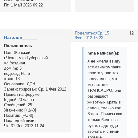
Пт, 1 Май 2026 09:22
Поделиться
Ср, 15
12
Наталья______
Фев 2012 15:23
Пользователь
Пол:
Женский
mnа написал(а):
г.Чехов мкр.Губернский:
я не имела ввиду
ул.Уездная
все авиакомпании,
дом №:
3
просто у нас так
подъезд №:
5
получалось, что
этаж:
13
Основание:
ДСН
мы летали
Зарегистрирован
: Ср, 1 Фев 2012
ТРАНСАЭРО, они
Провел на форуме:
разрешают
5 дней 20 часов
животных брать в
Сообщений:
25
салон, только как
Уважение:
[+1/-0]
багаж. Причем как
Позитив:
[+0/-0]
только билет на
Последний визит:
руках надо туда
Чт, 31 Янв 2013 11:24
звонить и с ними
вообще