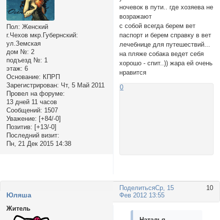
ночевок в пути.. где хозяева не
возражают
с собой всегда берем вет
Пол:
Женский
паспорт и берем справку в вет
г.Чехов мкр.Губернский:
ул.Земская
лечебнице для путешествий...
дом №:
2
на пляже собака ведет себя
подъезд №:
1
хорошо - спит..)) жара ей очень
этаж:
6
нравится
Основание:
КПРП
Зарегистрирован
: Чт, 5 Май 2011
0
Провел на форуме:
13 дней 11 часов
Сообщений:
1507
Уважение:
[+84/-0]
Позитив:
[+13/-0]
Последний визит:
Пн, 21 Дек 2015 14:38
Поделиться
Ср, 15
10
Юляша
Фев 2012 13:55
Житель
Наталья______