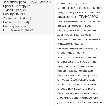
Зарегистрирован
: Вс, 20 Мар 2011
с животными, хоть и
Провел на форуме:
маленькими в качестве ручной
1 месяц 19 дней
клади, могу сказать точно про
Сообщений:
99
авиакомпанию ТРАНСАЭРО,
Уважение:
[+241/-6]
там животные летят только в
Позитив:
[+579/-4]
багажном отсеке, якобы
Последний визит:
оборудованном специально
Пт, 1 Май 2026 09:22
для животных, где бокс
животного четко фиксируется
и поддерживается
определенная температура,
чтобы животное не
замерзло.опять таки же как
это выглядит в живую я не
видела, но собака почти 5
часов полета перенесла
благополучно и в отпуск и с
отпуска. Еще рекомендую,
чтобы питомец не испвтывал
стресс при перелете в его
бокс-клетку положить самые
любимые вещи четвероного
друга, у нас это был любимый