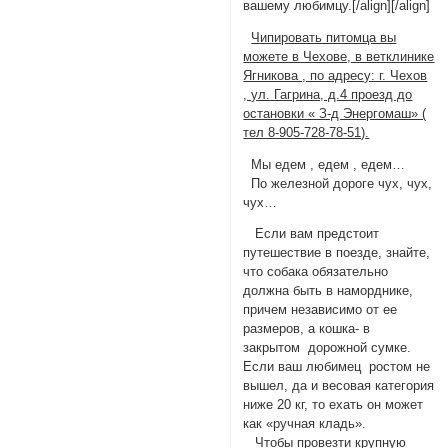
вашему любимцу.[/align][/align]
Чипировать питомца вы
можете в Чехове, в ветклинике
Ягникова , по адресу: г. Чехов
, ул. Гагрина, д.4 проезд до
остановки « З-д Энергомаш» (
тел 8-905-728-78-51).
Мы едем , едем , едем…
По железной дороге чух, чух,
чух…
Если вам предстоит
путешествие в поезде, знайте,
что собака обязательно
должна быть в наморднике,
причем независимо от ее
размеров, а кошка- в
закрытом дорожной сумке.
Если ваш любимец ростом не
вышел, да и весовая категория
ниже 20 кг, то ехать он может
как «ручная кладь».
Чтобы провезти крупную