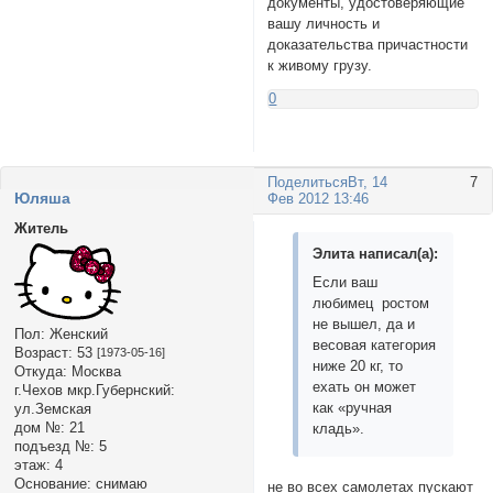
документы, удостоверяющие
вашу личность и
доказательства причастности
к живому грузу.
0
Поделиться
Вт, 14
7
Юляша
Фев 2012 13:46
Житель
Элита написал(а):
Если ваш
любимец ростом
не вышел, да и
Пол:
Женский
весовая категория
Возраст:
53
[1973-05-16]
ниже 20 кг, то
Откуда:
Москва
ехать он может
г.Чехов мкр.Губернский:
как «ручная
ул.Земская
дом №:
21
кладь».
подъезд №:
5
этаж:
4
Основание:
снимаю
не во всех самолетах пускают