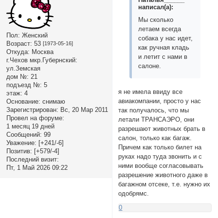
написал(а):
Мы сколько
летаем всегда
Пол:
Женский
собака у нас идет,
Возраст:
53
[1973-05-16]
как ручная кладь
Откуда:
Москва
и летит с нами в
г.Чехов мкр.Губернский:
салоне.
ул.Земская
дом №:
21
подъезд №:
5
я не имела ввиду все
этаж:
4
авиакомпании, просто у нас
Основание:
снимаю
Зарегистрирован
: Вс, 20 Мар 2011
так получалось, что мы
Провел на форуме:
летали ТРАНСАЭРО, они
1 месяц 19 дней
разрешают животных брать в
Сообщений:
99
салон, только как багаж.
Уважение:
[+241/-6]
Причем как только билет на
Позитив:
[+579/-4]
руках надо туда звонить и с
Последний визит:
ними вообще согласовывать
Пт, 1 Май 2026 09:22
разрешение животного даже в
багажном отсеке, т.е. нужно их
одобрямс.
0