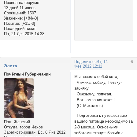
Провел на форуме:
13 дней 11 часов
Сообщений:
1507
Уважение:
[+84/-0]
Позитив:
[+13/-0]
Последний визит:
Пн, 21 Дек 2015 14:38
Поделиться
Вт, 14
6
Элита
Фев 2012 12:11
Почётный Губернчанин
Мы везем с собой кота,
Чижика, собаку, Петьку-
забияку,
Обезьяну, попугая.
Вот компания какая!
(С. Михалков)
Подготовка к путешествию
вашего питомца необходимо за
Пол:
Женский
2-3 месяца. Основными
Откуда:
город Чехов
Зарегистрирован
: Вс, 8 Янв 2012
заботами станут: борьба с