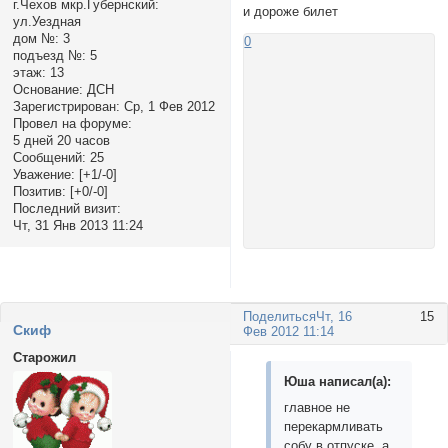
г.Чехов мкр.Губернский:
и дороже билет
ул.Уездная
дом №:
3
0
подъезд №:
5
этаж:
13
Основание:
ДСН
Зарегистрирован
: Ср, 1 Фев 2012
Провел на форуме:
5 дней 20 часов
Сообщений:
25
Уважение:
[+1/-0]
Позитив:
[+0/-0]
Последний визит:
Чт, 31 Янв 2013 11:24
Поделиться
Чт, 16
15
Cкиф
Фев 2012 11:14
Старожил
Юша написал(а):
главное не
перекармливать
собу в отпуске, а