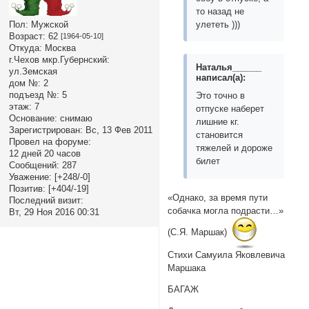
то назад не
улететь )))
Пол:
Мужской
Возраст:
62
[1964-05-10]
Откуда:
Москва
г.Чехов мкр.Губернский:
Наталья______
ул.Земская
написал(а):
дом №:
2
подъезд №:
5
Это точно в
этаж:
7
отпуске наберет
Основание:
снимаю
лишние кг.
Зарегистрирован
: Вс, 13 Фев 2011
становится
Провел на форуме:
тяжелей и дороже
12 дней 20 часов
билет
Сообщений:
287
Уважение:
[+248/-0]
Позитив:
[+404/-19]
«Однако, за время пути
Последний визит:
собачка могла подрасти…»
Вт, 29 Ноя 2016 00:31
(С.Я. Маршак)
Стихи Самуила Яковлевича
Маршака
БАГАЖ