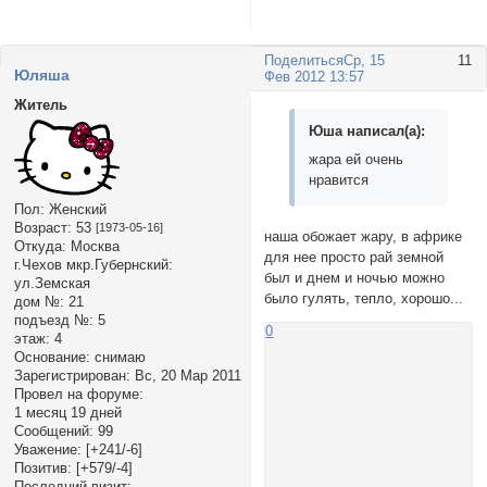
Поделиться
Ср, 15
11
Юляша
Фев 2012 13:57
Житель
Юша написал(а):
жара ей очень
нравится
Пол:
Женский
Возраст:
53
[1973-05-16]
наша обожает жару, в африке
Откуда:
Москва
для нее просто рай земной
г.Чехов мкр.Губернский:
был и днем и ночью можно
ул.Земская
было гулять, тепло, хорошо...
дом №:
21
подъезд №:
5
0
этаж:
4
Основание:
снимаю
Зарегистрирован
: Вс, 20 Мар 2011
Провел на форуме:
1 месяц 19 дней
Сообщений:
99
Уважение:
[+241/-6]
Позитив:
[+579/-4]
Последний визит: