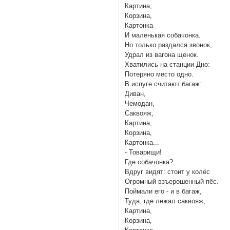
Картина,
Корзина,
Картонка
И маленькая собачонка.
Но только раздался звонок,
Удрал из вагона щенок.
Хватились на станции Дно:
Потеряно место одно.
В испуге считают багаж:
Диван,
Чемодан,
Саквояж,
Картина,
Корзина,
Картонка...
- Товарищи!
Где собачонка?
Вдруг видят: стоит у колёс
Огромный взъерошенный пёс.
Поймали его - и в багаж,
Туда, где лежал саквояж,
Картина,
Корзина,