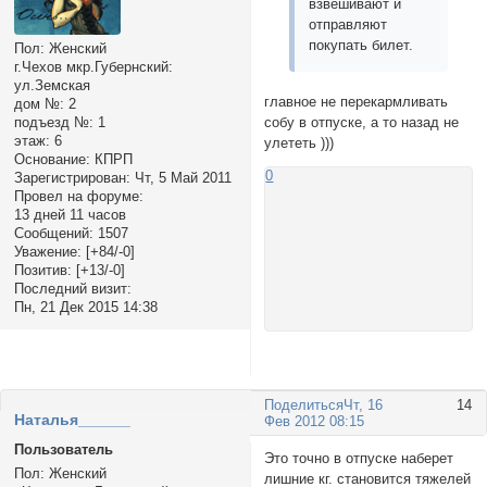
взвешивают и
отправляют
покупать билет.
Пол:
Женский
г.Чехов мкр.Губернский:
ул.Земская
главное не перекармливать
дом №:
2
подъезд №:
1
собу в отпуске, а то назад не
этаж:
6
улететь )))
Основание:
КПРП
0
Зарегистрирован
: Чт, 5 Май 2011
Провел на форуме:
13 дней 11 часов
Сообщений:
1507
Уважение:
[+84/-0]
Позитив:
[+13/-0]
Последний визит:
Пн, 21 Дек 2015 14:38
Поделиться
Чт, 16
14
Наталья______
Фев 2012 08:15
Пользователь
Это точно в отпуске наберет
Пол:
Женский
лишние кг. становится тяжелей