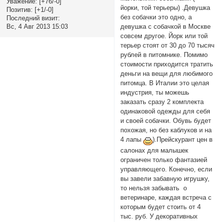
Уважение:
[+76/-0]
йорки, той терьеры) .Девушка
Позитив:
[+1/-0]
без собачки это одно, а
Последний визит:
девушка с собачкой в Москве
Вс, 4 Авг 2013 15:03
совсем другое. Йорк или той
терьер стоят от 30 до 70 тысяч
рублей в питомнике. Помимо
стоимости приходится тратить
деньги на вещи для любимого
питомца. В Италии это целая
индустрия, ты можешь
заказать сразу 2 комплекта
одинаковой одежды для себя
и своей собачки. Обувь будет
похожая, но без каблуков и на
4 лапы
).Прейскурант цен в
салонах для малышек
ограничен только фантазией
управляющего. Конечно, если
вы завели забавную игрушку,
то нельзя забывать о
ветеринаре, каждая встреча с
которым будет стоить от 4
тыс. руб. У декоративных