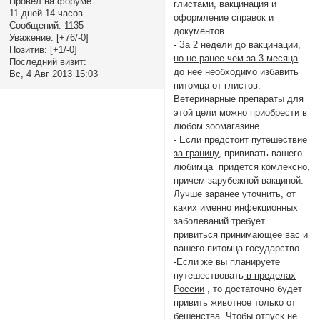
Провел на форуме:
глистами, вакцинация и
11 дней 14 часов
оформление справок и
Сообщений:
1135
документов.
Уважение:
[+76/-0]
-
За 2 недели до вакцинации,
Позитив:
[+1/-0]
но не ранее чем за 3 месяца
Последний визит:
до нее необходимо избавить
Вс, 4 Авг 2013 15:03
питомца от глистов.
Ветеринарные препараты для
этой цели можно приобрести в
любом зоомагазине.
- Если
предстоит путешествие
за границу
, прививать вашего
любимца придется комлексно,
причем зарубежной вакциной.
Лучше заранее уточнить, от
каких именно инфекционных
заболеваний требует
привиться принимающее вас и
вашего питомца государство.
-Если же вы планируете
путешествовать
в пределах
России
, то достаточно будет
привить животное только от
бешенства. Чтобы отпуск не