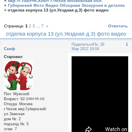
»
мкр.«ГУБЕРНСКИЙ» г.Чехов Московская обл.
»
Губернский Фото Видео Обзорная Экскурсия в деталях
»
отделка корпуса 13 (ул.Уездная д.3) фото видео
Страница:
1
2
3
…
7
»
Ответить
отделка корпуса 13 (ул.Уездная д.3) фото видео
Поделиться
Пн, 26
1
Cкиф
Мар 2012 19:04
Старожил
Пол:
Мужской
Возраст:
62
[1964-05-10]
Откуда:
Москва
г.Чехов мкр.Губернский:
ул.Земская
дом №:
2
подъезд №:
5
этаж:
7