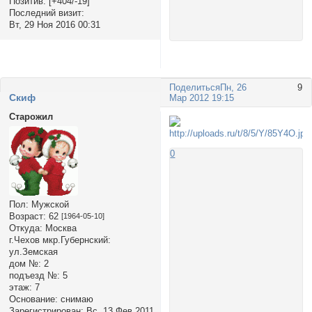
Позитив:
[+404/-19]
Последний визит:
Вт, 29 Ноя 2016 00:31
Поделиться
Пн, 26
9
Cкиф
Мар 2012 19:15
Старожил
0
Пол:
Мужской
Возраст:
62
[1964-05-10]
Откуда:
Москва
г.Чехов мкр.Губернский:
ул.Земская
дом №:
2
подъезд №:
5
этаж:
7
Основание:
снимаю
Зарегистрирован
: Вс, 13 Фев 2011