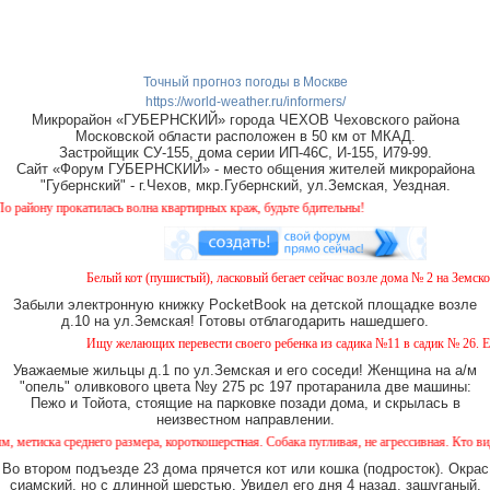
Точный прогноз погоды в Москве
https://world-weather.ru/informers/
Микрорайон «ГУБЕРНСКИЙ» города ЧЕХОВ Чеховского района
Московской области расположен в 50 км от МКАД.
Застройщик СУ-155, дома серии ИП-46С, И-155, И79-99.
Сайт «Форум ГУБЕРНСКИЙ» - место общения жителей микрорайона
"Губернский" - г.Чехов, мкр.Губернский, ул.Земская, Уездная.
атилась волна квартирных краж, будьте бдительны!
Белый кот (пушистый), ласковый бегает сейчас возле дома № 2 на Земской. Прос
Забыли электронную книжку PocketBook на детской площадке возле
д.10 на ул.Земская! Готовы отблагодарить нашедшего.
Ищу желающих перевести своего ребенка из садика №11 в садик № 26. Есть вар
Уважаемые жильцы д.1 по ул.Земская и его соседи! Женщина на а/м
"опель" оливкового цвета №у 275 рс 197 протаранила две машины:
Пежо и Тойота, стоящие на парковке позади дома, и скрылась в
неизвестном направлении.
его размера, короткошерстная. Собака пугливая, не агрессивная. Кто видел, сообщите,
Во втором подъезде 23 дома прячется кот или кошка (подросток). Окрас
сиамский, но с длинной шерстью. Увидел его дня 4 назад, зашуганый,