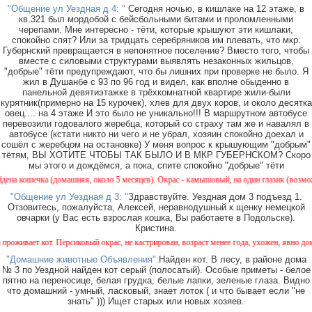
"Общение ул Уездная д 4: "
Сегодня ночью, в кишлаке на 12 этаже, в
кв.321 был мордобой с бейсбольными битами и проломленными
черепами. Мне интересно - тёти, которые крышуют эти кишлаки,
спокойно спят? Или за тридцать серебряников им плевать, что мкр.
Губернский превращается в непонятное поселение? Вместо того, чтобы
вместе с силовыми структурами выявлять незаконных жильцов,
"добрые" тёти предупреждают, что бы лишних при проверке не было. Я
жил в Душанбе с 93 по 96 год и видел, как вполне обыденно в
панельной девятиэтажке в трёхкомнатной квартире жили-были
курятник(примерно на 15 курочек), хлев для двух коров, и около десятка
овец.... на 4 этаже И это было не уникально!!! В маршрутном автобусе
перевозили годовалого жеребца, который со страху там же и навалял в
автобусе (кстати никто ни чего и не убрал, хозяин спокойно доехал и
сошёл с жеребцом на остановке) У меня вопрос к крышующим "добрым"
тётям, ВЫ ХОТИТЕ ЧТОБЫ ТАК БЫЛО И В МКР ГУБЕРНСКОМ? Скоро
мы этого и дождёмся, а пока, спите спокойно "добрые" тёти
домашняя, около 5 месяцев). Окрас - камышовый, на один глазик (возможно) подслеповат
"Общение ул Уездная д 3: "
Здравствуйте. Уездная дом 3 подъезд 1.
Отзовитесь, пожалуйста, Алексей, неравнодушный к щенку немецкой
овчарки (у Вас есть взрослая кошка, Вы работаете в Подольске).
Кристина.
. Персиковый окрас, не кастрирован, возраст менее года, ухожен, явно домашний, приуче
"Домашние животные Объявления":
Найден кот. В лесу, в районе дома
№ 3 по Уездной найден кот серый (полосатый). Особые приметы - белое
пятно на переносице, белая грудка, белые лапки, зеленые глаза. Видно
что домашний - умный, ласковый, знает лоток ( и что бывает если "не
знать" ))) Ищет старых или новых хозяев.