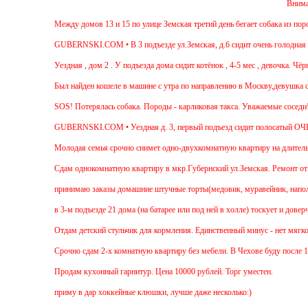
Внимание! В лесу на
Между домов 13 и 15 по улице Земская третий день бегает собака из породы те
GUBERNSKI.COM • В 3 подъезде ул.Земская, д.6 сидит очень голодная черная 
Уездная , дом 2 . У подъезда дома сидит котёнок , 4-5 мес , девочка. Чёрная, 
Был найден кошеле в машине с утра по направлению в Москву,девушка садилась
SOS! Потерялась собака. Породы - карликовая такса. Уважаемые соседи! Жител
GUBERNSKI.COM • Уездная д. 3, первый подъезд сидит полосатый ОЧЕНЬ к
Молодая семья срочно снимет одно-двухкомнатную квартиру на длительный сро
Cдам однокомнатную квартиру в мкр.Губернский ул.Земская. Ремонт от застройщ
принимаю заказы домашние штучные торты(медовик, муравейник, наполеон,пахл
в 3-м подъезде 21 дома (на батарее или под ней в холле) тоскует и доверчиво
Отдам детский стульчик для кормления. Единственный минус - нет мягкой наклад
Срочно сдам 2-х комнатную квартиру без мебели. В Чехове буду после 15-00. Зв
Продам кухонный гарнитур. Цена 10000 рублей. Торг уместен.
приму в дар хоккейные клюшки, лучше даже несколько:)