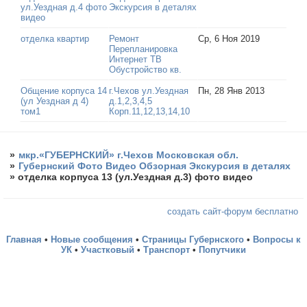
ул.Уездная д.4 фото
Экскурсия в деталях
видео
отделка квартир
Ремонт
Ср, 6 Ноя 2019
Перепланировка
Интернет ТВ
Обустройство кв.
Общение корпуса 14
г.Чехов ул.Уездная
Пн, 28 Янв 2013
(ул Уездная д 4)
д.1,2,3,4,5
том1
Корп.11,12,13,14,10
»
мкр.«ГУБЕРНСКИЙ» г.Чехов Московская обл.
»
Губернский Фото Видео Обзорная Экскурсия в деталях
»
отделка корпуса 13 (ул.Уездная д.3) фото видео
создать сайт-форум бесплатно
Главная
•
Новые сообщения
•
Страницы Губернского
•
Вопросы к
УК
•
Участковый
•
Транспорт
•
Попутчики