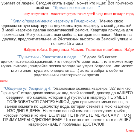
убегает от людей. Сегодня опять видел, может кто ищет. Вот примерно
такой кот:
"Домашние животные...: "
ищу попутчиков . может кто утром возит детей в сад или в школу в город ? возь
"Куплю/продам/меняю квартиру в Губернском.: "
Меняю свою
однокомнатную квартиру на двухкомнатную квартиру с моей доплатой.
В моей квартире сделан косметический ремонт. Квартира пригодна для
проживания. Могу оставить всю мебель, которая вся новая. Меняю на
двушку, предпочтительнее из 24-этажных высоток на Земской улице и
не ниже 15 этажа
Найдена собака. Порода такса. Мальчик. Ухоженная с ошейником. Найдена в рай
"Пушистики - Хвостатики в беде...: "
У дома №6 бегает
щенок,чистенький,красивый. кто потерял?отзовитесь.... или может кому
нужен питомец,пригрейте песика.холода же.умрет бедолага. или может
кто то знает куда его определить... :( хотела забрать себе но
родственники категорически против.
В районе
"Общение ул Уездная д 4: "
Уважаемые хозяева квартиры 327 или кто
"крышует" стадо диких живущих над моей головой, довожу до вАШЕГО
сведения, что кишлак, который вЫ пустили в квартиру НЕ УМЕЕТ
ПОЛЬЗОВАТЬСЯ САНТЕХНИКОЙ, душ принимают мимо ванны, в
ванной комнате по щиколотку вода, которая стекает в мою квартиру
ИЗО ДНЯ В ДЕНЬ. На стенах ванной комнаты проступает грибок,
который полез и ко мне. ЕСЛИ вЫ НЕ ПРИМЕТЕ МЕРЫ САМИ, ТО Я
ПРИМУ МЕРЫ ОДНОЗНАЧНЫЕ. Что останется после этого с вАШЕЙ
квартирой - вАШИ проблемы. ДОСТАЛО!!!
Около магазина "Ка