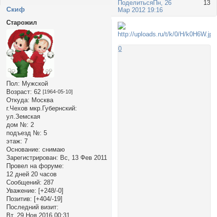
Поделиться
Пн, 26
13
Cкиф
Мар 2012 19:16
Старожил
0
Пол:
Мужской
Возраст:
62
[1964-05-10]
Откуда:
Москва
г.Чехов мкр.Губернский:
ул.Земская
дом №:
2
подъезд №:
5
этаж:
7
Основание:
снимаю
Зарегистрирован
: Вс, 13 Фев 2011
Провел на форуме:
12 дней 20 часов
Сообщений:
287
Уважение:
[+248/-0]
Позитив:
[+404/-19]
Последний визит:
Вт, 29 Ноя 2016 00:31