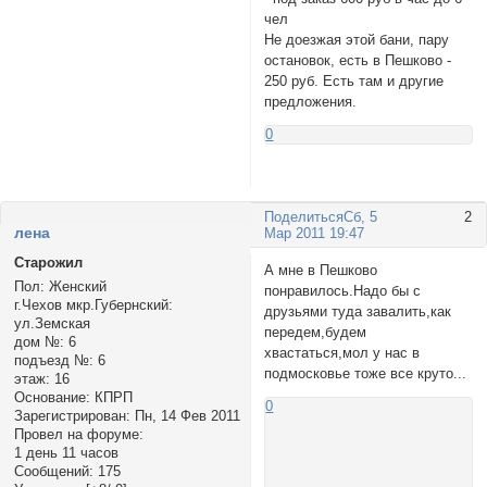
чел
Не доезжая этой бани, пару
остановок, есть в Пешково -
250 руб. Есть там и другие
предложения.
0
Поделиться
Сб, 5
2
ленa
Мар 2011 19:47
Старожил
А мне в Пешково
Пол:
Женский
понравилось.Надо бы с
г.Чехов мкр.Губернский:
друзьями туда завалить,как
ул.Земская
передем,будем
дом №:
6
хвастаться,мол у нас в
подъезд №:
6
подмосковье тоже все круто...
этаж:
16
Основание:
КПРП
0
Зарегистрирован
: Пн, 14 Фев 2011
Провел на форуме:
1 день 11 часов
Сообщений:
175