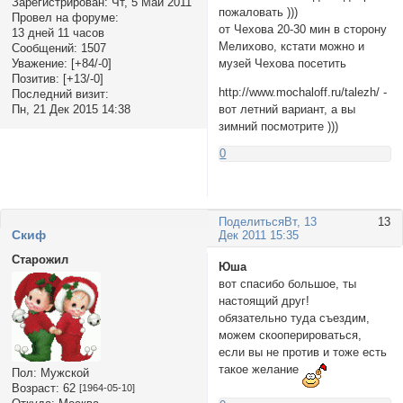
Зарегистрирован
: Чт, 5 Май 2011
пожаловать )))
Провел на форуме:
от Чехова 20-30 мин в сторону
13 дней 11 часов
Мелихово, кстати можно и
Сообщений:
1507
Уважение:
[+84/-0]
музей Чехова посетить
Позитив:
[+13/-0]
http://www.mochaloff.ru/talezh/ -
Последний визит:
Пн, 21 Дек 2015 14:38
вот летний вариант, а вы
зимний посмотрите )))
0
Поделиться
Вт, 13
13
Cкиф
Дек 2011 15:35
Старожил
Юша
вот спасибо большое, ты
настоящий друг!
обязательно туда съездим,
можем скооперироваться,
если вы не против и тоже есть
такое желание
Пол:
Мужской
Возраст:
62
[1964-05-10]