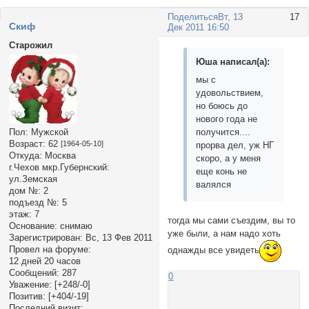
Поделиться
Вт, 13
17
Cкиф
Дек 2011 16:50
Старожил
Юша написал(а):
мы с
удовольствием,
но боюсь до
нового года не
получится....
Пол:
Мужской
Возраст:
62
[1964-05-10]
прорва дел, уж НГ
Откуда:
Москва
скоро, а у меня
г.Чехов мкр.Губернский:
еще конь не
ул.Земская
валялся
дом №:
2
подъезд №:
5
этаж:
7
тогда мы сами съездим, вы то
Основание:
снимаю
уже были, а нам надо хоть
Зарегистрирован
: Вс, 13 Фев 2011
Провел на форуме:
однажды все увидеть
12 дней 20 часов
Сообщений:
287
0
Уважение:
[+248/-0]
Позитив:
[+404/-19]
Последний визит: