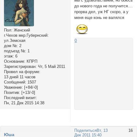
мы с удовольствием, но боюсь
до нового года не получится....
прорва дел, уж НГ скоро, а у
меня еще конь не валялся
Пол:
Женский
г.Чехов мкр.Губернский:
ул.Земская
0
дом №:
2
подъезд №:
1
этаж:
6
Основание:
КПРП
Зарегистрирован
: Чт, 5 Май 2011
Провел на форуме:
13 дней 11 часов
Сообщений:
1507
Уважение:
[+84/-0]
Позитив:
[+13/-0]
Последний визит:
Пн, 21 Дек 2015 14:38
Поделиться
Вт, 13
16
Юша
Дек 2011 15:40