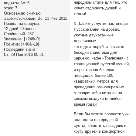
народном стиле для тех, кто
подъезд №:
5
этаж:
7
хочет отдохнуть душой и
Основание:
снимаю
телом!
Зарегистрирован
: Вс, 13 Фев 2011
Провел на форуме:
К Вашим услугам настоящие
12 дней 20 часов
Русские Бани на дровах,
Сообщений:
287
уютные двухэтажные
Уважение:
[+248/-0]
деревянные
Позитив:
[+404/-19]
коттеджи–«срубы», крытые
Последний визит:
беседки с местами для
Вт, 29 Ноя 2016 00:31
барбекю, кафе «Трапезная» с
традиционной русской кухней,
и просторная беседка
площадью более 100
квадратных метров для
проведения разнообразных
мероприятий и питания на
свежем воздухе (в любое
время года)!
Если Вы хотите провести уик-
энд вдали от городской
суеты, отметить праздник в
кругу друзей в комфортной