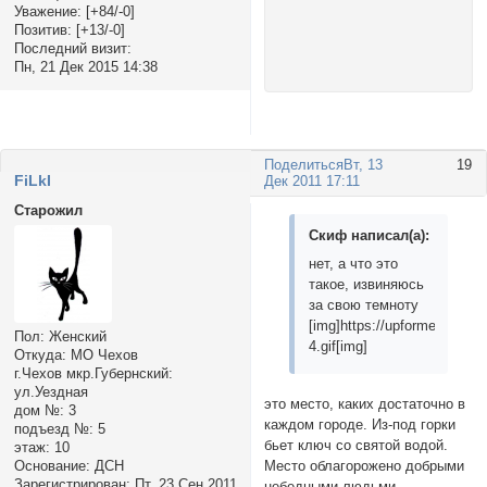
Уважение:
[+84/-0]
Позитив:
[+13/-0]
Последний визит:
Пн, 21 Дек 2015 14:38
Поделиться
Вт, 13
19
FiLkI
Дек 2011 17:11
Старожил
Скиф написал(а):
нет, а что это
такое, извиняюсь
за свою темноту
[img]https://upforme.ru/upl
Пол:
Женский
4.gif[img]
Откуда:
МО Чехов
г.Чехов мкр.Губернский:
ул.Уездная
это место, каких достаточно в
дом №:
3
каждом городе. Из-под горки
подъезд №:
5
бьет ключ со святой водой.
этаж:
10
Место облагорожено добрыми
Основание:
ДСН
Зарегистрирован
: Пт, 23 Сен 2011
небедными людьми,