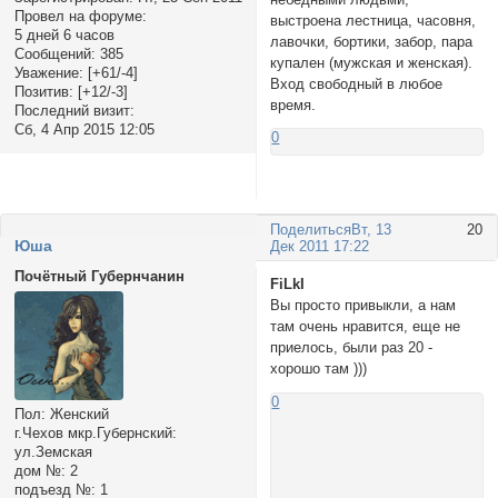
Провел на форуме:
выстроена лестница, часовня,
5 дней 6 часов
лавочки, бортики, забор, пара
Сообщений:
385
купален (мужская и женская).
Уважение:
[+61/-4]
Вход свободный в любое
Позитив:
[+12/-3]
время.
Последний визит:
Сб, 4 Апр 2015 12:05
0
Поделиться
Вт, 13
20
Юша
Дек 2011 17:22
Почётный Губернчанин
FiLkI
Вы просто привыкли, а нам
там очень нравится, еще не
приелось, были раз 20 -
хорошо там )))
0
Пол:
Женский
г.Чехов мкр.Губернский:
ул.Земская
дом №:
2
подъезд №:
1