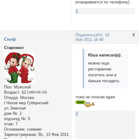
оговаривается по телефону)
0
Поделиться
Чт, 10
8
Cкиф
Ноя 2011 16:48
Старожил
Юша написал(а):
можно еще
ресторанчик
посетить или в
баньке посидеть
Пол:
Мужской
Возраст:
62
[1964-05-10]
тоже не плохая идея
Откуда:
Москва
г.Чехов мкр.Губернский:
ул.Земская
дом №:
2
0
подъезд №:
5
этаж:
7
Основание:
снимаю
Зарегистрирован
: Вс, 13 Фев 2011