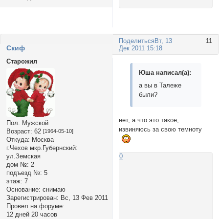
Поделиться
Вт, 13
11
Cкиф
Дек 2011 15:18
Старожил
Юша написал(а):
а вы в Талеже
были?
нет, а что это такое,
Пол:
Мужской
извиняюсь за свою темноту
Возраст:
62
[1964-05-10]
Откуда:
Москва
г.Чехов мкр.Губернский:
ул.Земская
0
дом №:
2
подъезд №:
5
этаж:
7
Основание:
снимаю
Зарегистрирован
: Вс, 13 Фев 2011
Провел на форуме:
12 дней 20 часов