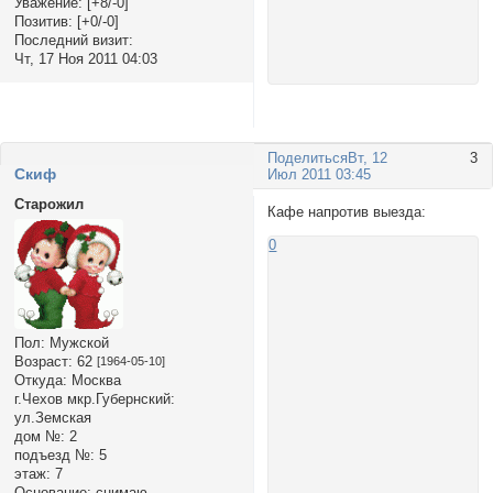
Уважение:
[+8/-0]
Позитив:
[+0/-0]
Последний визит:
Чт, 17 Ноя 2011 04:03
Поделиться
Вт, 12
3
Cкиф
Июл 2011 03:45
Старожил
Кафе напротив выезда:
0
Пол:
Мужской
Возраст:
62
[1964-05-10]
Откуда:
Москва
г.Чехов мкр.Губернский:
ул.Земская
дом №:
2
подъезд №:
5
этаж:
7
Основание:
снимаю