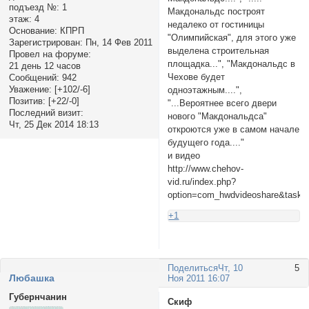
подъезд №:
1
Макдональдс построят
этаж:
4
недалеко от гостиницы
Основание:
КПРП
"Олимпийская", для этого уже
Зарегистрирован
: Пн, 14 Фев 2011
выделена строительная
Провел на форуме:
площадка...", "Макдональдс в
21 день 12 часов
Чехове будет
Сообщений:
942
Уважение:
[+102/-6]
одноэтажным....",
Позитив:
[+22/-0]
"...Вероятнее всего двери
Последний визит:
нового "Макдональдса"
Чт, 25 Дек 2014 18:13
откроются уже в самом начале
будущего года...."
и видео
http://www.chehov-
vid.ru/index.php?
option=com_hwdvideoshare&task=
+1
Поделиться
Чт, 10
5
Любашка
Ноя 2011 16:07
Губернчанин
Скиф