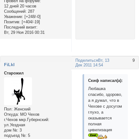
Провел на форуме:
12 дней 20 часов
Сообщений:
287
Уважение:
[+248/-0]
Позитив:
[+404/-19]
Последний визит:
Вт, 29 Ноя 2016 00:31
Поделиться
Вт, 13
9
FiLkI
Дек 2011 14:54
Старожил
Скиф написал(а):
Любашка
спасибо, здорово,
а я думал, что в
Чехове с досугом
Пол:
Женский
глухо, а
Откуда:
МО Чехов
оказывается
г.Чехов мкр.Губернский:
полная
ул.Уездная
цивилизация
дом №:
3
подъезд №:
5