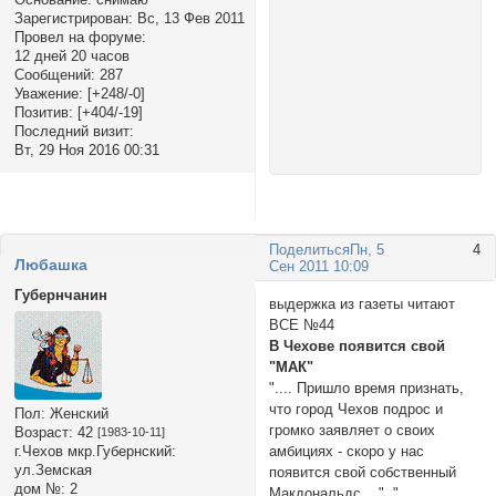
Зарегистрирован
: Вс, 13 Фев 2011
Провел на форуме:
12 дней 20 часов
Сообщений:
287
Уважение:
[+248/-0]
Позитив:
[+404/-19]
Последний визит:
Вт, 29 Ноя 2016 00:31
Поделиться
Пн, 5
4
Любашка
Сен 2011 10:09
Губернчанин
выдержка из газеты читают
ВСЕ №44
В Чехове появится свой
"МАК"
".... Пришло время признать,
что город Чехов подрос и
Пол:
Женский
громко заявляет о своих
Возраст:
42
[1983-10-11]
г.Чехов мкр.Губернский:
амбициях - скоро у нас
ул.Земская
появится свой собственный
дом №:
2
Макдональдс....", ".....