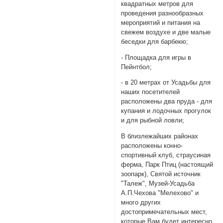
квадратных метров для
проведения разнообразных
мероприятий и питания на
свежем воздухе и две малые
беседки для барбекю;
- Площадка для игры в
Пейнтбол;
- в 20 метрах от Усадьбы для
наших посетителей
расположены два пруда - для
купания и лодочных прогулок
и для рыбной ловли;
В близлежайших районах
расположены конно-
спортивный клуб, страусиная
ферма, Парк Птиц (настоящий
зоопарк), Святой источник
"Талеж", Музей-Усадьба
А.П.Чехова "Мелехово" и
много других
достопримечательных мест,
которые Вам будет интересно