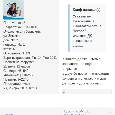
Скиф написал(а):
Уважаемые
Губернчане, а
Пол:
Женский
кинотеатры есть в
Возраст:
42
[1983-10-11]
Чехове?
г.Чехов мкр.Губернский:
ул.Земская
или типа ДК,
дом №:
2
концертного
подъезд №:
1
зала...
этаж:
4
Основание:
КПРП
Зарегистрирован
: Пн, 14 Фев 2011
Кинотетр должен быть в
Провел на форуме:
карнавале, но еще не
21 день 12 часов
открылся
Сообщений:
942
в Дружбе постоянно проходят
Уважение:
[+102/-6]
концерты и спектакли и для
Позитив:
[+22/-0]
детишек и для взрослых
Последний визит:
Чт, 25 Дек 2014 18:13
0
Поделиться
Чт, 10
6
Cкиф