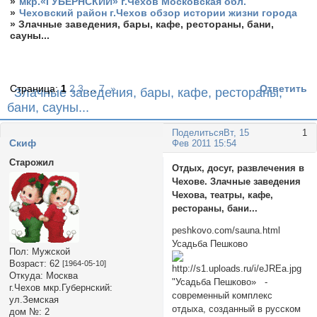
»
мкр.«ГУБЕРНСКИЙ» г.Чехов Московская обл.
»
Чеховский район г.Чехов обзор истории жизни города
»
Злачные заведения, бары, кафе, рестораны, бани,
сауны...
Страница:
1
2
3
…
7
»
Ответить
Злачные заведения, бары, кафе, рестораны,
бани, сауны...
Поделиться
Вт, 15
1
Cкиф
Фев 2011 15:54
Старожил
Отдых, досуг, развлечения в
Чехове. Злачные заведения
Чехова, театры, кафе,
рестораны, бани...
peshkovo.com/sauna.html
Усадьба Пешково
Пол:
Мужской
Возраст:
62
[1964-05-10]
Откуда:
Москва
"Усадьба Пешково» -
г.Чехов мкр.Губернский:
современный комплекс
ул.Земская
отдыха, созданный в русском
дом №:
2