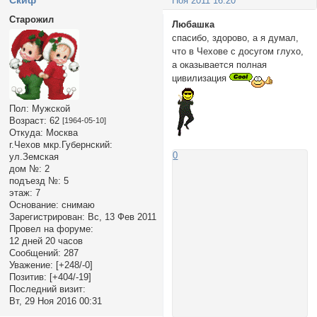
Ноя 2011 16:20
Старожил
Любашка
спасибо, здорово, а я думал,
что в Чехове с досугом глухо,
а оказывается полная
цивилизация
Пол:
Мужской
Возраст:
62
[1964-05-10]
Откуда:
Москва
г.Чехов мкр.Губернский:
0
ул.Земская
дом №:
2
подъезд №:
5
этаж:
7
Основание:
снимаю
Зарегистрирован
: Вс, 13 Фев 2011
Провел на форуме:
12 дней 20 часов
Сообщений:
287
Уважение:
[+248/-0]
Позитив:
[+404/-19]
Последний визит:
Вт, 29 Ноя 2016 00:31