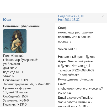
Поделиться
Чт, 10
7
Юша
Ноя 2011 16:32
Почётный Губернчанин
Скиф
можно еще ресторанчик
посетить или в баньке
посидеть
Чехов БАНЯ
Пол:
Женский
Населенный пункт Дубна
г.Чехов мкр.Губернский:
Адрес Чеховский район
ул.Земская
с.Дубна .Нет улиц д.4
дом №:
2
Телефон 8(926)592-56-09
подъезд №:
1
Телефон/факс
этаж:
6
Руководитель Вячеслав
Основание:
КПРП
Сайт:
Зарегистрирован
: Чт, 5 Май 2011
Провел на форуме:
chehovweb.ru/yp_org_view.php?
13 дней 11 часов
id=12064
Сообщений:
1507
Email v.solovey@mail.ru
Уважение:
[+84/-0]
Часы работы Пятница -
Позитив:
[+13/-0]
женский день (с 15 до