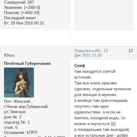
Сообщений:
287
Уважение:
[+248/-0]
Позитив:
[+404/-19]
Последний визит:
Вт, 29 Ноя 2016 00:31
Поделиться
Вт, 13
12
Юша
Дек 2011 15:30
Почётный Губернчанин
Скиф
там находится святой
источник.
Там все очень красиво
сделано, отдельные купальни
для женщин и мужчин.
и вообще там красотищаааа.
Пол:
Женский
погулять там одно
г.Чехов мкр.Губернский:
ул.Земская
удовольствие, а если не
дом №:
2
боитесь холодной воды, то
подъезд №:
1
можно и окунуться ))))
этаж:
6
в понедельник там выходной,
Основание:
КПРП
а все остальные дни - добро