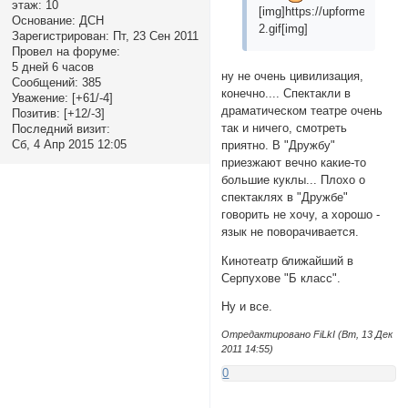
этаж:
10
[img]https://upforme.ru/upl
Основание:
ДСН
2.gif[img]
Зарегистрирован
: Пт, 23 Сен 2011
Провел на форуме:
5 дней 6 часов
ну не очень цивилизация,
Сообщений:
385
конечно.... Спектакли в
Уважение:
[+61/-4]
драматическом театре очень
Позитив:
[+12/-3]
так и ничего, смотреть
Последний визит:
Сб, 4 Апр 2015 12:05
приятно. В "Дружбу"
приезжают вечно какие-то
большие куклы... Плохо о
спектаклях в "Дружбе"
говорить не хочу, а хорошо -
язык не поворачивается.
Кинотеатр ближайший в
Серпухове "Б класс".
Ну и все.
Отредактировано FiLkI (Вт, 13 Дек
2011 14:55)
0