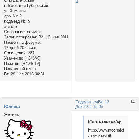
Откуда:
Москва
0
г.Чехов мкр.Губернский:
ул.Земская
дом №:
2
подъезд №:
5
этаж:
7
Основание:
снимаю
Зарегистрирован
: Вс, 13 Фев 2011
Провел на форуме:
12 дней 20 часов
Сообщений:
287
Уважение:
[+248/-0]
Позитив:
[+404/-19]
Последний визит:
Вт, 29 Ноя 2016 00:31
Поделиться
Вт, 13
14
Юляша
Дек 2011 15:36
Житель
Юша написал(а):
http://www.mochaloff.ru/tale
- вот летний