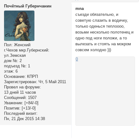
Почётный Губернчанин
mnа
съезди обязательно, и
советую слазить в водичку,
только оденься теплоооо,
возьми несколько полотенец и
одно под ноги положи, а то
вылезать и стоять на мокром
Пол:
Женский
совсем холодно )))
г.Чехов мкр.Губернский:
ул.Земская
0
дом №:
2
подъезд №:
1
этаж:
6
Основание:
КПРП
Зарегистрирован
: Чт, 5 Май 2011
Провел на форуме:
13 дней 11 часов
Сообщений:
1507
Уважение:
[+84/-0]
Позитив:
[+13/-0]
Последний визит:
Пн, 21 Дек 2015 14:38