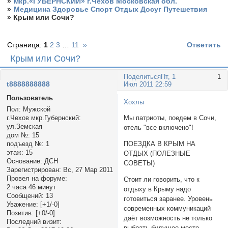
»
мкр.«ГУБЕРНСКИЙ» г.Чехов Московская обл.
»
Медицина Здоровье Спорт Отдых Досуг Путешетвия
»
Крым или Сочи?
Страница:
1
2
3
…
11
»
Ответить
Крым или Сочи?
Поделиться
Пт, 1
1
t8888888888
Июл 2011 22:59
Пользователь
Хохлы
Пол:
Мужской
г.Чехов мкр.Губернский:
Мы патриоты, поедем в Сочи,
ул.Земская
отель "все включено"!
дом №:
15
подъезд №:
1
ПОЕЗДКА В КРЫМ НА
этаж:
15
ОТДЫХ (ПОЛЕЗНЫЕ
Основание:
ДСН
СОВЕТЫ)
Зарегистрирован
: Вс, 27 Мар 2011
Провел на форуме:
Стоит ли говорить, что к
2 часа 46 минут
отдыху в Крыму надо
Сообщений:
13
готовиться заранее. Уровень
Уважение:
[+1/-0]
современных коммуникаций
Позитив:
[+0/-0]
даёт возможность не только
Последний визит:
выбрать будущее место