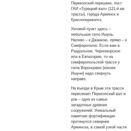
Перекопский перешеек, пост
ГАИ «Турецкий вал» (121-й км
трассы), города Армянск и
Красноперекопск.
Узловой пункт здесь –
небольшое село Ишунь.
Налево – к Джанкою, прямо – к
Симферополю. Если вам в
Раздольное, Черноморское
или в Евпаторию, то на
симферопольской трассе у
села Воронцовки (южнее
Ишуни) надо свернуть
направо.
На въезде в Крым эта трасса
пересекает Перекопский вал и
ров – одно из самых
загадочных древних
сооружений. Уникальный
памятник фортификации
протянулся севернее
Армянска, в самой узкой части