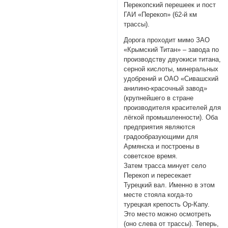
Перекопский перешеек и пост
ГАИ «Перекоп» (62-й км
трассы).
Дорога проходит мимо ЗАО
«Крымский Титан» – завода по
производству двуокиси титана,
серной кислоты, минеральных
удобрений и ОАО «Сивашский
анилино-красочный завод»
(крупнейшего в стране
производителя красителей для
лёгкой промышленности). Оба
предприятия являются
градообразующими для
Армянска и построены в
советское время.
Затем трасса минует село
Перекоп и пересекает
Турецкий вал. Именно в этом
месте стояла когда-то
турецкая крепость Ор-Капу.
Это место можно осмотреть
(оно слева от трассы). Теперь,