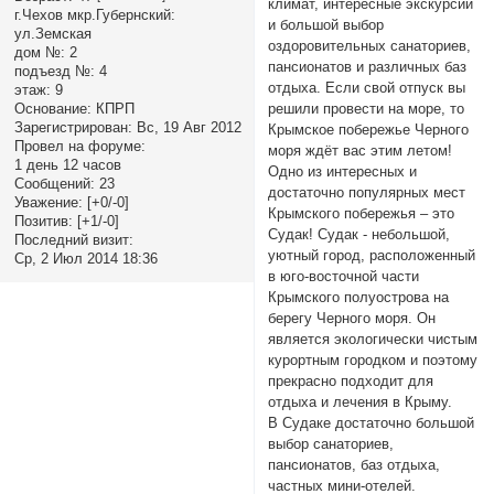
климат, интересные экскурсии
г.Чехов мкр.Губернский:
и большой выбор
ул.Земская
оздоровительных санаториев,
дом №:
2
пансионатов и различных баз
подъезд №:
4
отдыха. Если свой отпуск вы
этаж:
9
решили провести на море, то
Основание:
КПРП
Зарегистрирован
: Вс, 19 Авг 2012
Крымское побережье Черного
Провел на форуме:
моря ждёт вас этим летом!
1 день 12 часов
Одно из интересных и
Сообщений:
23
достаточно популярных мест
Уважение:
[+0/-0]
Крымского побережья – это
Позитив:
[+1/-0]
Судак! Судак - небольшой,
Последний визит:
уютный город, расположенный
Ср, 2 Июл 2014 18:36
в юго-восточной части
Крымского полуострова на
берегу Черного моря. Он
является экологически чистым
курортным городком и поэтому
прекрасно подходит для
отдыха и лечения в Крыму.
В Судаке достаточно большой
выбор санаториев,
пансионатов, баз отдыха,
частных мини-отелей.