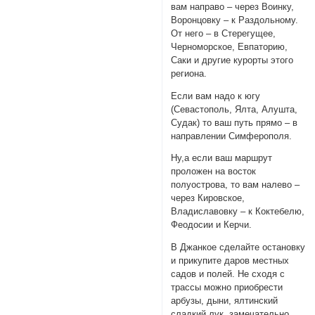
вам направо – через Воинку,
Воронцовку – к Раздольному.
От него – в Стерегущее,
Черноморское, Евпаторию,
Саки и другие курорты этого
региона.
Если вам надо к югу
(Севастополь, Ялта, Алушта,
Судак) то ваш путь прямо – в
направлении Симферополя.
Ну,а если ваш маршрут
проложен на восток
полуострова, то вам налево –
через Кировское,
Владиславовку – к Коктебелю,
Феодосии и Керчи.
В Джанкое сделайте остановку
и прикупите даров местных
садов и полей. Не сходя с
трассы можно приобрести
арбузы, дыни, ялтинский
сладкий лук, замечательно