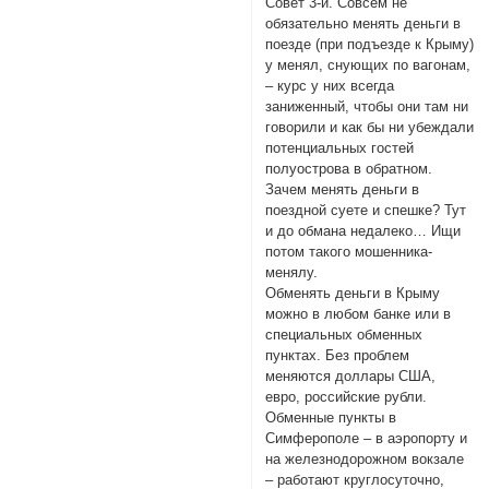
Совет 3-й. Совсем не
обязательно менять деньги в
поезде (при подъезде к Крыму)
у менял, снующих по вагонам,
– курс у них всегда
заниженный, чтобы они там ни
говорили и как бы ни убеждали
потенциальных гостей
полуострова в обратном.
Зачем менять деньги в
поездной суете и спешке? Тут
и до обмана недалеко… Ищи
потом такого мошенника-
менялу.
Обменять деньги в Крыму
можно в любом банке или в
специальных обменных
пунктах. Без проблем
меняются доллары США,
евро, российские рубли.
Обменные пункты в
Симферополе – в аэропорту и
на железнодорожном вокзале
– работают круглосуточно,