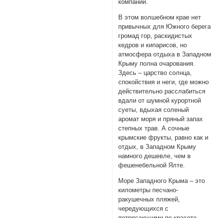
компании.
В этом волшебном крае нет
привычных для Южного берега
громад гор, раскидистых
кедров и кипарисов, но
атмосфера отдыха в Западном
Крыму полна очарования.
Здесь – царство солнца,
спокойствия и неги, где можно
действительно расслабиться
вдали от шумной курортной
суеты, вдыхая соленый
аромат моря и пряный запах
степных трав. А сочные
крымские фрукты, равно как и
отдых, в Западном Крыму
намного дешевле, чем в
фешенебельной Ялте.
Море Западного Крыма – это
километры песчано-
ракушечных пляжей,
чередующихся с
потрясающими по красоте