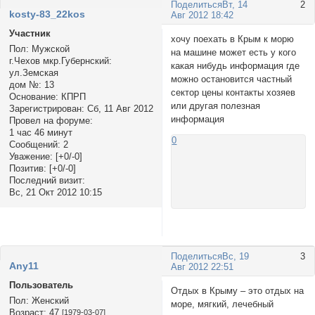
Поделиться
Вт, 14
2
kosty-83_22kos
Авг 2012 18:42
Участник
хочу поехать в Крым к морю
Пол:
Мужской
на машине может есть у кого
г.Чехов мкр.Губернский:
какая нибудь информация где
ул.Земская
можно остановится частный
дом №:
13
сектор цены контакты хозяев
Основание:
КПРП
или другая полезная
Зарегистрирован
: Сб, 11 Авг 2012
информация
Провел на форуме:
1 час 46 минут
0
Сообщений:
2
Уважение:
[+0/-0]
Позитив:
[+0/-0]
Последний визит:
Вс, 21 Окт 2012 10:15
Поделиться
Вс, 19
3
Аnу11
Авг 2012 22:51
Пользователь
Отдых в Крыму – это отдых на
Пол:
Женский
море, мягкий, лечебный
Возраст:
47
[1979-03-07]