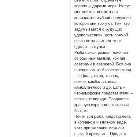
рынки и стоят отдельные
торговцы дарами моря. Их тут
множество, несметно и
количество рыбной продукции,
которой они торгуют. Тем, кто
задумывается о будущих
удовольствиях, есть прямой
резон остановиться тут и
сделать закупки.
Рыба самая разная, начиная
от обычных бычков, кончая
осетрами и севрюгой. Вся она
в основном из Азовского моря
– кефаль, сула, тарань,
вомер, камбала-калкан,
камбала-глосс и др. Есть и
черноморские представители –
сарган, ставрида. Продают и
красную икру в пол-литровых
банках.
Почти вся рыба представлена
в копченом и вяленом виде,
хотя при желании можно и
свежей прикупить. Продают