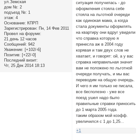
ул.Земская
ситуация получилась - до
дом №:
2
оформления стояла себе
подъезд №:
1
стояла на льготной очереди
этаж:
4
как одинокая мама, а когда
Основание:
КПРП
стала документы оформлять
Зарегистрирован
: Пн, 14 Фев 2011
на квартиру они вдруг увидели
Провел на форуме:
что справка которую я
21 день 12 часов
принесла аж в 2004 году
Сообщений:
942
Уважение:
[+102/-6]
корявая и там двух слов не
Позитив:
[+22/-0]
хватает, и говорят: ой, а у вас
Последний визит:
справка неправильная значит
Чт, 25 Дек 2014 18:13
вам не положено по льготной
очереди получать, и мы вас
переводим на общую очередь.
И чего я им только не писала,
все бесполезно - уже все
поезд ушел надо было
правильные справки приносить
до 1 марта 2005 года.
таким образом мой коэфф.
увеличился с 1 до 1,25...
+1