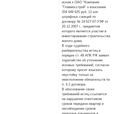
иском к ОАО "Компания
"Главмосстрой" о взыскании
204 649 625 руб. 12 коп.
штрафных санкций по
договору № 24-527-07-УЭФ от
20.12.2007 г., предметом
которого является участие в
инвестировании строительства
жилого дома.
В ходе судебного
разбирательства истец в
порядке ст. 49 АПК РФ заявил
ходатайство об уточнении
исковых требований, согласно
которому просит взыскать
неустойку только за
неисполнение обязательств по
п. 4.2 договора.
В обоснование своих
требований истец ссылается
на нарушение ответчиком
сроков передачи квартир и
несоблюдение сроков
передачи документов в