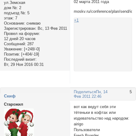
02 марта 2011 года
ул.Земская
дом №:
2
moskv.ru/conference/plan/send/id/
подъезд №:
5
этаж:
7
+1
Основание:
снимаю
Зарегистрирован
: Вс, 13 Фев 2011
Провел на форуме:
12 дней 20 часов
Сообщений:
287
Уважение:
[+248/-0]
Позитив:
[+404/-19]
Последний визит:
Вт, 29 Ноя 2016 00:31
Поделиться
Пн, 14
5
Cкиф
Фев 2011 22:46
Старожил
вот как ведут себя эти
тётеньки в кофтах или
издевательство над народом:
airigo
Пользователи
Fresh Boarder