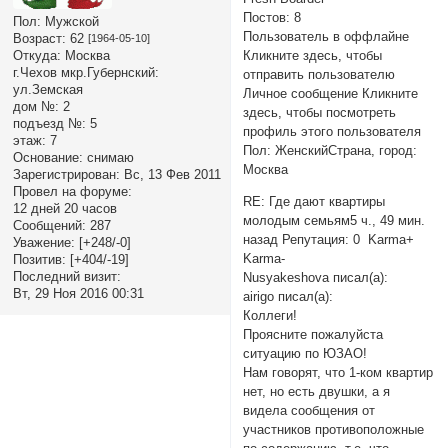
Постов: 8
Пол:
Мужской
Пользователь в оффлайне
Возраст:
62
[1964-05-10]
Кликните здесь, чтобы
Откуда:
Москва
г.Чехов мкр.Губернский:
отправить пользователю
ул.Земская
Личное сообщение Кликните
дом №:
2
здесь, чтобы посмотреть
подъезд №:
5
профиль этого пользователя
этаж:
7
Пол: ЖенскийСтрана, город:
Основание:
снимаю
Москва
Зарегистрирован
: Вс, 13 Фев 2011
Провел на форуме:
RE: Где дают квартиры
12 дней 20 часов
молодым семьям5 ч., 49 мин.
Сообщений:
287
назад Репутация: 0 Karma+
Уважение:
[+248/-0]
Karma-
Позитив:
[+404/-19]
Последний визит:
Nusyakeshova писал(а):
Вт, 29 Ноя 2016 00:31
airigo писал(а):
Коллеги!
Проясните пожалуйста
ситуацию по ЮЗАО!
Нам говорят, что 1-ком квартир
нет, но есть двушки, а я
видела сообщения от
участников противоположные