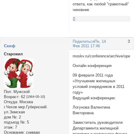
ответа, как любой "грамотный"
чиновник
0
Поделиться
Пн, 14
3
Cкиф
Фев 2011 17:46
Старожил
moskv.ru/conference/archive/open/
Онлайн конференция
09 февраля 2011 года
«Улучшение жилищных
условий очередников в 2011
Пол:
Мужской
году»
Возраст:
62
[1964-05-10]
Ведущий конференции:
Откуда:
Москва
г.Чехов мкр.Губернский:
Логунова Валентина
ул.Земская
Викторовна
дом №:
2
подъезд №:
5
Заместитель руководителя
этаж:
7
Департамента жилищной
Основание:
снимаю
политики и жилищного фонда