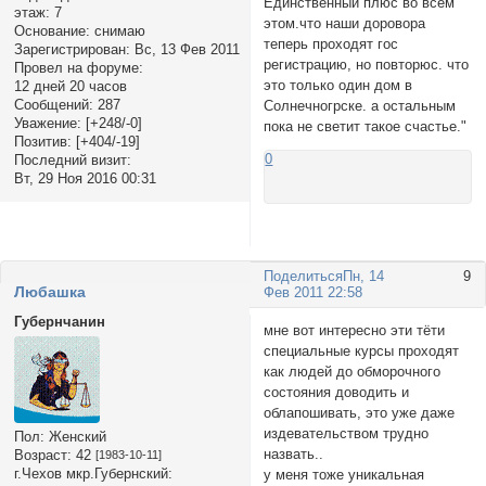
Единственный плюс во всем
этаж:
7
этом.что наши доровора
Основание:
снимаю
теперь проходят гос
Зарегистрирован
: Вс, 13 Фев 2011
регистрацию, но повторюс. что
Провел на форуме:
это только один дом в
12 дней 20 часов
Сообщений:
287
Солнечногрске. а остальным
Уважение:
[+248/-0]
пока не светит такое счастье."
Позитив:
[+404/-19]
0
Последний визит:
Вт, 29 Ноя 2016 00:31
Поделиться
Пн, 14
9
Любашка
Фев 2011 22:58
Губернчанин
мне вот интересно эти тёти
специальные курсы проходят
как людей до обморочного
состояния доводить и
облапошивать, это уже даже
издевательством трудно
Пол:
Женский
назвать..
Возраст:
42
[1983-10-11]
г.Чехов мкр.Губернский:
у меня тоже уникальная