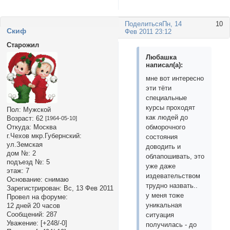
Поделиться
Пн, 14
10
Cкиф
Фев 2011 23:12
Старожил
Любашка
написал(а):
мне вот интересно
эти тёти
специальные
курсы проходят
Пол:
Мужской
как людей до
Возраст:
62
[1964-05-10]
обморочного
Откуда:
Москва
г.Чехов мкр.Губернский:
состояния
ул.Земская
доводить и
дом №:
2
облапошивать, это
подъезд №:
5
уже даже
этаж:
7
издевательством
Основание:
снимаю
трудно назвать..
Зарегистрирован
: Вс, 13 Фев 2011
у меня тоже
Провел на форуме:
уникальная
12 дней 20 часов
Сообщений:
287
ситуация
Уважение:
[+248/-0]
получилась - до