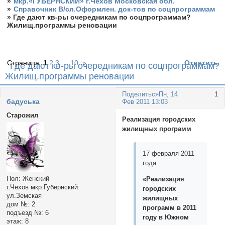
»
мкр.«ГУБЕРНСКИЙ» г.Чехов Московская обл.
»
Справочник В/сл.Оформлен. док-тов по соцпрограммам
»
Где дают кв-ры очередникам по соцпрограммам?
Жилищ.программы реновации
Страница:
1
2
3
…
10
»
Ответить
Где дают кв-ры очередникам по соцпрограммам?
Жилищ.программы реновации
Поделиться
Пн, 14
1
бадуська
Фев 2011 13:03
Старожил
Реализация городских
жилищных программ
17 февраля 2011
года
Пол:
Женский
«Реализация
г.Чехов мкр.Губернский:
городских
ул.Земская
жилищных
дом №:
2
программ в 2011
подъезд №:
6
году в Южном
этаж:
8