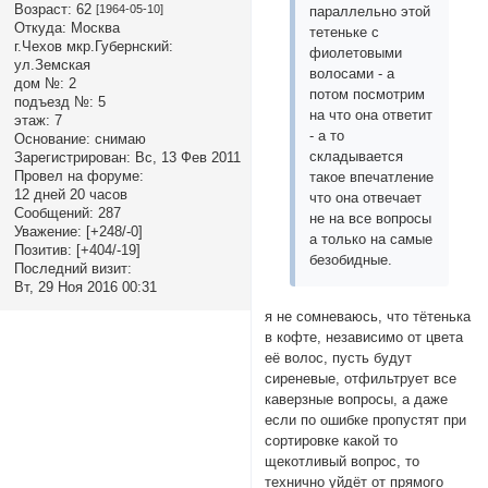
Возраст:
62
[1964-05-10]
параллельно этой
Откуда:
Москва
тетеньке с
г.Чехов мкр.Губернский:
фиолетовыми
ул.Земская
волосами - а
дом №:
2
потом посмотрим
подъезд №:
5
на что она ответит
этаж:
7
- а то
Основание:
снимаю
складывается
Зарегистрирован
: Вс, 13 Фев 2011
Провел на форуме:
такое впечатление
12 дней 20 часов
что она отвечает
Сообщений:
287
не на все вопросы
Уважение:
[+248/-0]
а только на самые
Позитив:
[+404/-19]
безобидные.
Последний визит:
Вт, 29 Ноя 2016 00:31
я не сомневаюсь, что тётенька
в кофте, независимо от цвета
её волос, пусть будут
сиреневые, отфильтрует все
каверзные вопросы, а даже
если по ошибке пропустят при
сортировке какой то
щекотливый вопрос, то
технично уйдёт от прямого