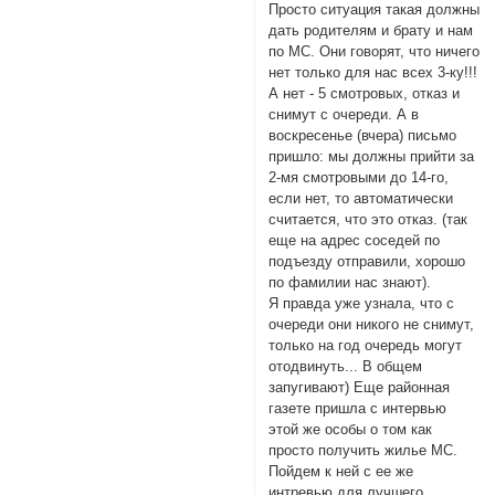
Просто ситуация такая должны
дать родителям и брату и нам
по МС. Они говорят, что ничего
нет только для нас всех 3-ку!!!
А нет - 5 смотровых, отказ и
снимут с очереди. А в
воскресенье (вчера) письмо
пришло: мы должны прийти за
2-мя смотровыми до 14-го,
если нет, то автоматически
считается, что это отказ. (так
еще на адрес соседей по
подъезду отправили, хорошо
по фамилии нас знают).
Я правда уже узнала, что с
очереди они никого не снимут,
только на год очередь могут
отодвинуть... В общем
запугивают) Еще районная
газете пришла с интервью
этой же особы о том как
просто получить жилье МС.
Пойдем к ней с ее же
интревью для лучшего