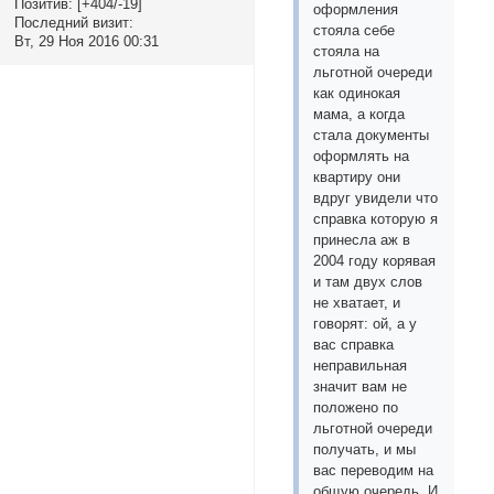
Позитив:
[+404/-19]
оформления
Последний визит:
стояла себе
Вт, 29 Ноя 2016 00:31
стояла на
льготной очереди
как одинокая
мама, а когда
стала документы
оформлять на
квартиру они
вдруг увидели что
справка которую я
принесла аж в
2004 году корявая
и там двух слов
не хватает, и
говорят: ой, а у
вас справка
неправильная
значит вам не
положено по
льготной очереди
получать, и мы
вас переводим на
общую очередь. И