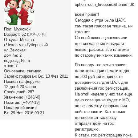
option=com_fireboard&Itemid=3&ca
всем привет!
Сегодня с утра была ЦАЖ.
там такая грабовая тишина, ни
Пол:
Мужской
кого нет.
Возраст:
62
[1964-05-10]
Со сной наконец заключили
Откуда:
Москва
доп соглашение и выдали
г.Чехов мкр.Губернский:
новые графики. все платежи
ул.Земская
по старому ни каких измененй.
дом №:
2
подъезд №:
5
По поводу гос регистрации,
этаж:
7
дали квитанции оплатить две
Основание:
снимаю
Зарегистрирован
: Вс, 13 Фев 2011
по 300 рублей и принести
Провел на форуме:
доверенность для ЦАЖ для
12 дней 20 часов
заключения гос регистрации.
Сообщений:
287
На этой недели у них там еще
Уважение:
[+248/-0]
одно совещание будет с МО,
Позитив:
[+404/-19]
по регламенту оформления
Последний визит:
собственности. Как только
Вт, 29 Ноя 2016 00:31
договорятся так сразу
отправят доки на гос
регистрацию.
К стати. гос регистрацию пока