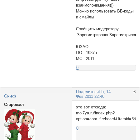
взаимопонимания)))
Можно использовать BB-коды
и смайлы
Сообщить модератору
ЗарегистрированЗарегистриров
ЮЗАО
ОО - 1987 г.
МС - 2011 г.
0
Поделиться
Пн, 14
6
Cкиф
Фев 2011 22:46
Старожил
это вот отсюда:
mol7ya.ru/index.php?
option=com_fireboard&Itemid=3&ca
0