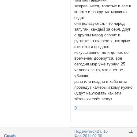
там как гаишники
зажравшиеся, толстые и все в
золоте и на крутых машинах
ездят
они пользуются, что народ
запуган, каждый за себя, друг
с другом народ спорит и
ругается в очередях, которые
эти тёти и создают
искусственно, но и до них со
временем доберутся, вон
сегодня мэр уже турнул 25
человек за то, что снег не
убирают
рано или поздно в кабинеты
проведут камеры и кому нужно
будут наблюдать как эти
тётеньки себя ведут
0
Поделиться
Вт, 15
11
Cкиф
Фев 2011 02:30