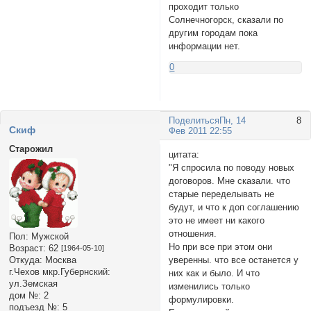
проходит только
Солнечногорск, сказали по
другим городам пока
информации нет.
0
Поделиться
Пн, 14
8
Cкиф
Фев 2011 22:55
Старожил
цитата:
"Я спросила по поводу новых
договоров. Мне сказали. что
старые переделывать не
будут, и что к доп соглашению
это не имеет ни какого
отношения.
Пол:
Мужской
Но при все при этом они
Возраст:
62
[1964-05-10]
уверенны. что все останется у
Откуда:
Москва
г.Чехов мкр.Губернский:
них как и было. И что
ул.Земская
изменились только
дом №:
2
формулировки.
подъезд №:
5