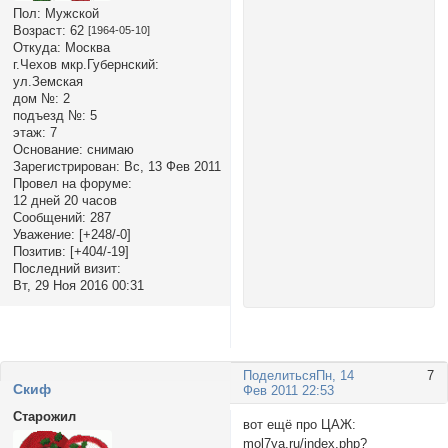
Пол:
Мужской
Возраст:
62
[1964-05-10]
Откуда:
Москва
г.Чехов мкр.Губернский:
ул.Земская
дом №:
2
подъезд №:
5
этаж:
7
Основание:
снимаю
Зарегистрирован
: Вс, 13 Фев 2011
Провел на форуме:
12 дней 20 часов
Сообщений:
287
Уважение:
[+248/-0]
Позитив:
[+404/-19]
Последний визит:
Вт, 29 Ноя 2016 00:31
Поделиться
Пн, 14
7
Cкиф
Фев 2011 22:53
Старожил
вот ещё про ЦАЖ:
mol7ya.ru/index.php?