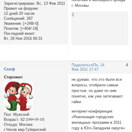
Зарегистрирован
: Вс, 13 Фев 2011
г. Москвы
Провел на форуме:
12 дней 20 часов
0
Сообщений:
287
Уважение:
[+248/-0]
Позитив:
[+404/-19]
Последний визит:
Вт, 29 Ноя 2016 00:31
Поделиться
Пн, 14
4
Cкиф
Фев 2011 17:47
Старожил
не думаю, что это были все
вопросы, отобрали самые
простые, но даже по ним
понятно, как уже затягивают
гайки
интернет-конференция
Пол:
Мужской
«Реализация городских
Возраст:
62
[1964-05-10]
жилищных программ в 2011
Откуда:
Москва
году в Юго-Западном округе»
г.Чехов мкр.Губернский: