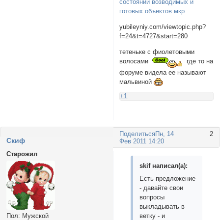
состоянии возводимых и
готовых объектов мкр
yubileyniy.com/viewtopic.php?
f=24&t=4727&start=280
тетеньке с фиолетовыми
волосами
где то на
форуме видела ее называют
мальвиной
+1
Поделиться
Пн, 14
2
Cкиф
Фев 2011 14:20
Старожил
skif написал(а):
Есть предложение
- давайте свои
вопросы
выкладывать в
ветку - и
Пол:
Мужской