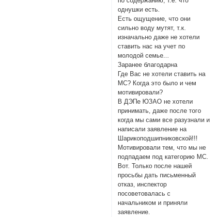
по содержанию, т.е. что
однушки есть.
Есть ощущение, что они
сильно воду мутят, т.к.
изначально даже не хотели
ставить нас на учет по
молодой семье...
Заранее благодарна
Где Вас не хотели ставить на
МС? Когда это было и чем
мотивировали?
В ДЭПе ЮЗАО не хотели
принимать, даже после того
когда мы сами все разузнали и
написали заявление на
Шарикоподшипниковской!!!
Мотивировали тем, что мы не
подпадаем под категорию МС.
Вот. Только после нашей
просьбы дать письменный
отказ, инспектор
посоветовалась с
начальником и приняли
заявление.