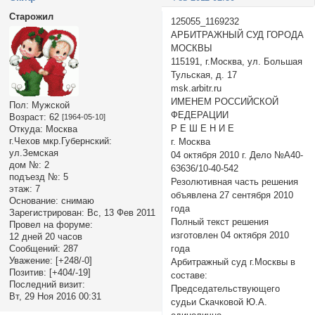
Старожил
125055_1169232
АРБИТРАЖНЫЙ СУД ГОРОДА
МОСКВЫ
115191, г.Москва, ул. Большая
Тульская, д. 17
msk.arbitr.ru
ИМЕНЕМ РОССИЙСКОЙ
Пол:
Мужской
ФЕДЕРАЦИИ
Возраст:
62
[1964-05-10]
Р Е Ш Е Н И Е
Откуда:
Москва
г.Чехов мкр.Губернский:
г. Москва
ул.Земская
04 октября 2010 г. Дело №А40-
дом №:
2
63636/10-40-542
подъезд №:
5
Резолютивная часть решения
этаж:
7
объявлена 27 сентября 2010
Основание:
снимаю
года
Зарегистрирован
: Вс, 13 Фев 2011
Полный текст решения
Провел на форуме:
изготовлен 04 октября 2010
12 дней 20 часов
Сообщений:
287
года
Уважение:
[+248/-0]
Арбитражный суд г.Москвы в
Позитив:
[+404/-19]
составе:
Последний визит:
Председательствующего
Вт, 29 Ноя 2016 00:31
судьи Скачковой Ю.А.