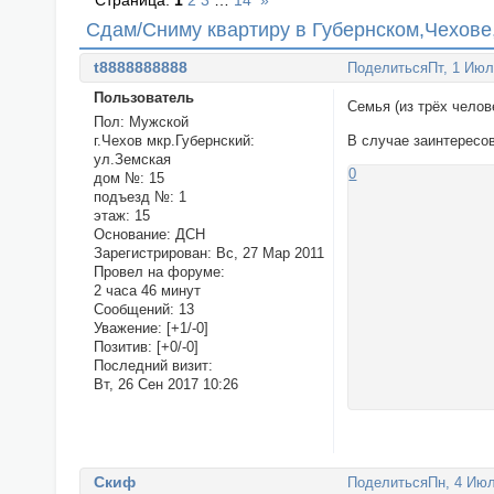
Страница:
1
2
3
…
14
»
Сдам/Сниму квартиру в Губернском,Чехове
t8888888888
Поделиться
Пт, 1 Июл
Пользователь
Семья (из трёх челов
Пол:
Мужской
г.Чехов мкр.Губернский:
В случае заинтересов
ул.Земская
0
дом №:
15
подъезд №:
1
этаж:
15
Основание:
ДСН
Зарегистрирован
: Вс, 27 Мар 2011
Провел на форуме:
2 часа 46 минут
Сообщений:
13
Уважение:
[+1/-0]
Позитив:
[+0/-0]
Последний визит:
Вт, 26 Сен 2017 10:26
Cкиф
Поделиться
Пн, 4 Июл