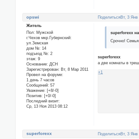
оpswi
Поделиться
Вт, 3 Янв
Житель
Пол:
Мужской
superforexx на
г.Чехов мкр.Губернский:
Срочно! Семья
ул.Земская
дом №:
14
подъезд №:
2
superforexx
этаж:
9
а две комнаты в треш
Основание:
ДСН
Зарегистрирован
: Вт, 8 Мар 2011
+1
Провел на форуме:
1 день 7 часов
Сообщений:
57
Уважение:
[+8/-0]
Позитив:
[+0/-0]
Последний визит:
Ср, 13 Ноя 2013 08:12
superforexx
Поделиться
Вт, 3 Янв