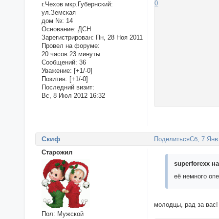
0
г.Чехов мкр.Губернский:
ул.Земская
дом №:
14
Основание:
ДСН
Зарегистрирован
: Пн, 28 Ноя 2011
Провел на форуме:
20 часов 23 минуты
Сообщений:
36
Уважение:
[+1/-0]
Позитив:
[+1/-0]
Последний визит:
Вс, 8 Июл 2012 16:32
Cкиф
Поделиться
Сб, 7 Янв
Старожил
superforexx на
её немного оп
молодцы, рад за вас!
Пол:
Мужской