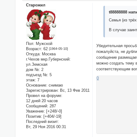
Старожил
t88888888 напи
Семья (из трёх
В случае заин
Пол:
Мужской
Убедительная просьб
Возраст:
62
[1964-05-10]
пожалуйста, не дубли
Откуда:
Москва
сообщение размещае
г.Чехов мкр.Губернский:
можно создать тему 
ул.Земская
соответствующим во
дом №:
2
подъезд №:
5
0
этаж:
7
Основание:
снимаю
Зарегистрирован
: Вс, 13 Фев 2011
Провел на форуме:
12 дней 20 часов
Сообщений:
287
Уважение:
[+248/-0]
Позитив:
[+404/-19]
Последний визит:
Вт, 29 Ноя 2016 00:31