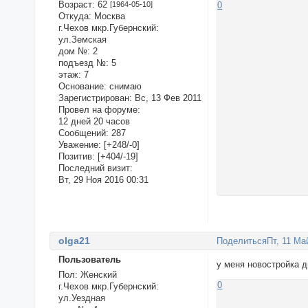
Возраст:
62
[1964-05-10]
0
Откуда:
Москва
г.Чехов мкр.Губернский:
ул.Земская
дом №:
2
подъезд №:
5
этаж:
7
Основание:
снимаю
Зарегистрирован
: Вс, 13 Фев 2011
Провел на форуме:
12 дней 20 часов
Сообщений:
287
Уважение:
[+248/-0]
Позитив:
[+404/-19]
Последний визит:
Вт, 29 Ноя 2016 00:31
olga21
Поделиться
Пт, 11 Ма
Пользователь
у меня новостройка 
Пол:
Женский
0
г.Чехов мкр.Губернский:
ул.Уездная