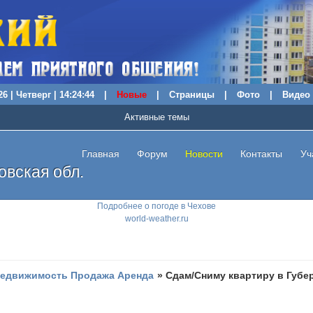
6 | Четверг | 14:24:45
|
Новые
|
Страницы
|
Фото
|
Видео
Активные темы
Главная
Форум
Новости
Контакты
Уч
вская обл.
Подробнее о погоде в Чехове
world-weather.ru
едвижимость Продажа Аренда
»
Сдам/Сниму квартиру в Губе