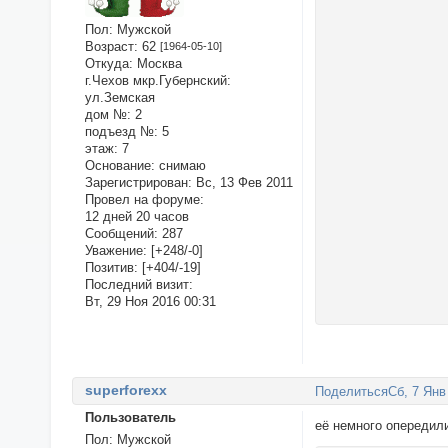
Пол:
Мужской
Возраст:
62
[1964-05-10]
Откуда:
Москва
г.Чехов мкр.Губернский:
ул.Земская
дом №:
2
подъезд №:
5
этаж:
7
Основание:
снимаю
Зарегистрирован
: Вс, 13 Фев 2011
Провел на форуме:
12 дней 20 часов
Сообщений:
287
Уважение:
[+248/-0]
Позитив:
[+404/-19]
Последний визит:
Вт, 29 Ноя 2016 00:31
superforexx
Поделиться
Сб, 7 Янв
Пользователь
её немного опередили
Пол:
Мужской