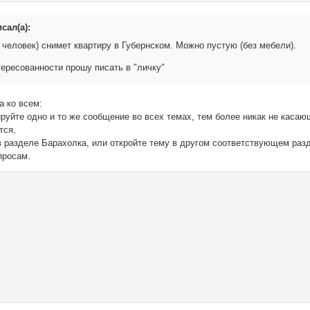
сал(а):
 человек) снимет квартиру в Губернском. Можно пустую (без мебели).
тересованности прошу писать в "личку"
а ко всем:
руйте одно и то же сообщение во всех темах, тем более никак не касаю
тся,
в разделе Барахолка, или откройте тему в другом соответствующем раз
просам.