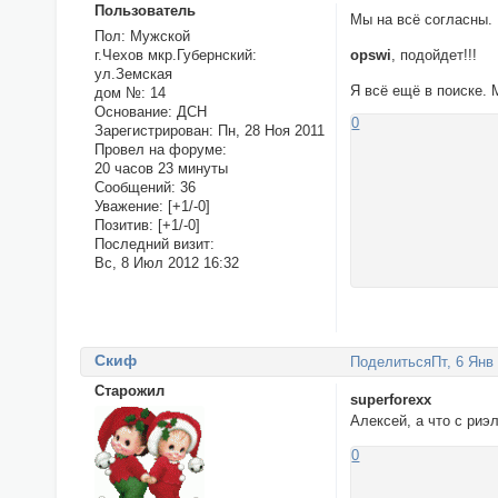
Пользователь
Мы на всё согласны.
Пол:
Мужской
г.Чехов мкр.Губернский:
opswi
, подойдет!!!
ул.Земская
Я всё ещё в поиске. 
дом №:
14
Основание:
ДСН
0
Зарегистрирован
: Пн, 28 Ноя 2011
Провел на форуме:
20 часов 23 минуты
Сообщений:
36
Уважение:
[+1/-0]
Позитив:
[+1/-0]
Последний визит:
Вс, 8 Июл 2012 16:32
Cкиф
Поделиться
Пт, 6 Янв
Старожил
superforexx
Алексей, а что с ри
0