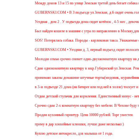
Между домов 13 и 15 по улице Земская третий день бегает собака из п
GUBERNSKI.COM • В 3 подъезде ул.Земская, д.6 сидит очень голодная
Уездная , дом 2 . У подъезда дома сидит котёнок , 4-5 мес , девочка. 
Был найден кошеле в машине с утра по направлению в Москву,девушка 
SOS! Потерялась собака. Породы - карликовая такса. Уважаемые сосед
GUBERNSKI.COM • Уездная д. 3, первый подъезд сидит полосатый 
Молодая семья срочно снимет одно-двухкомнатную квартиру на длител
Cдам однокомнатную квартиру в мкр.Губернский ул.Земская. Ремонт от 
принимаю заказы домашние штучные торты(медовик, муравейник, напол
в 3-м подъезде 21 дома (на батарее или под ней в холле) тоскует и д
Отдам детский стульчик для кормления. Единственный минус - нет мягко
Срочно сдам 2-х комнатную квартиру без мебели. В Чехове буду после 1
Продам кухонный гарнитур. Цена 10000 рублей. Торг уместен.
приму в дар хоккейные клюшки, лучше даже несколько:)
Куплю детское автокресло, для малыша от 1 года.