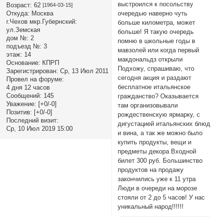
выстроился к посольству
Возраст:
62
[1964-03-15]
очередью наверно чуть
Откуда:
Москва
г.Чехов мкр.Губернский:
больше километра, может
ул.Земская
больше! Я такую очередь
дом №:
2
помню в школьные годы в
подъезд №:
3
мавзолей или когда первый
этаж:
14
макдональдз открыли
Основание:
КПРП
Подхожу, спрашиваю, что
Зарегистрирован
: Ср, 13 Июл 2011
сегодня акция и раздают
Провел на форуме:
бесплатное итальянское
4 дня 12 часов
Сообщений:
145
гражданство? Оказывается
Уважение:
[+0/-0]
там организовывали
Позитив:
[+0/-0]
рождественскую ярмарку, с
Последний визит:
дигустацией итальянских блюд
Ср, 10 Июл 2019 15:00
и вина, а так же можно было
купить продукты, вещи и
предметы декора Входной
билет 300 руб. Большинство
продуктов на продажу
закончились уже к 11 утра
Люди в очереди на морозе
стояли от 2 до 5 часов! У нас
уникальный народ!!!!!!