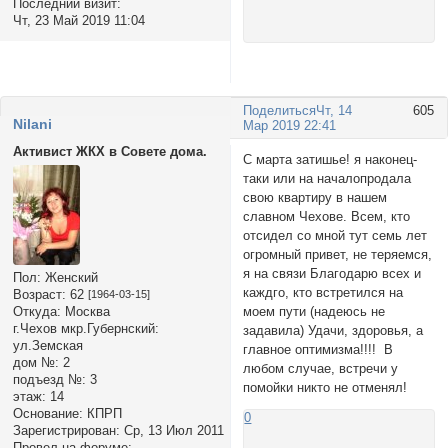
Последний визит:
Чт, 23 Май 2019 11:04
Поделиться
Чт, 14
605
Nilani
Мар 2019 22:41
Активист ЖКХ в Совете дома.
С марта затишье! я наконец-
таки или на началопродала
свою квартиру в нашем
славном Чехове. Всем, кто
отсидел со мной тут семь лет
огромный привет, не теряемся,
я на связи Благодарю всех и
Пол:
Женский
каждго, кто встретился на
Возраст:
62
[1964-03-15]
моем пути (надеюсь не
Откуда:
Москва
г.Чехов мкр.Губернский:
задавила) Удачи, здоровья, а
ул.Земская
главное оптимизма!!!! В
дом №:
2
любом случае, встречи у
подъезд №:
3
помойки никто не отменял!
этаж:
14
Основание:
КПРП
0
Зарегистрирован
: Ср, 13 Июл 2011
Провел на форуме: