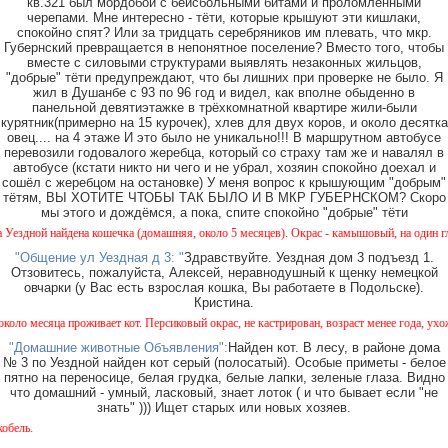
кв.321 был мордобой с бейсбольными битами и проломленными
черепами. Мне интересно - тёти, которые крышуют эти кишлаки,
спокойно спят? Или за тридцать серебряников им плевать, что мкр.
Губернский превращается в непонятное поселение? Вместо того, чтобы
вместе с силовыми структурами выявлять незаконных жильцов,
"добрые" тёти предупреждают, что бы лишних при проверке не было. Я
жил в Душанбе с 93 по 96 год и видел, как вполне обыденно в
панельной девятиэтажке в трёхкомнатной квартире жили-были
курятник(примерно на 15 курочек), хлев для двух коров, и около десятка
овец.... на 4 этаже И это было не уникально!!! В маршрутном автобусе
перевозили годовалого жеребца, который со страху там же и навалял в
автобусе (кстати никто ни чего и не убрал, хозяин спокойно доехал и
сошёл с жеребцом на остановке) У меня вопрос к крышующим "добрым"
тётям, ВЫ ХОТИТЕ ЧТОБЫ ТАК БЫЛО И В МКР ГУБЕРНСКОМ? Скоро
мы этого и дождёмся, а пока, спите спокойно "добрые" тёти
айдена кошечка (домашняя, около 5 месяцев). Окрас - камышовый, на один глазик (возм
"Общение ул Уездная д 3: "
Здравствуйте. Уездная дом 3 подъезд 1.
Отзовитесь, пожалуйста, Алексей, неравнодушный к щенку немецкой
овчарки (у Вас есть взрослая кошка, Вы работаете в Подольске).
Кристина.
ца проживает кот. Персиковый окрас, не кастрирован, возраст менее года, ухожен, явно 
"Домашние животные Объявления":
Найден кот. В лесу, в районе дома
№ 3 по Уездной найден кот серый (полосатый). Особые приметы - белое
пятно на переносице, белая грудка, белые лапки, зеленые глаза. Видно
что домашний - умный, ласковый, знает лоток ( и что бывает если "не
знать" ))) Ищет старых или новых хозяев.
Вни