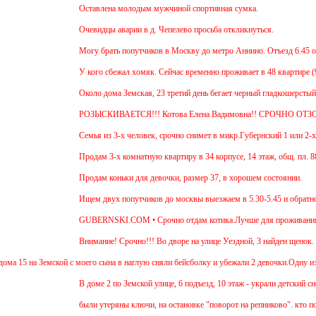
Оставлена молодым мужчиной спортивная сумка.
Очевидцы аварии в д. Чепелево просьба откликнуться.
Могу брать попутчиков в Москву до метро Аннино. Отъезд 6.45 от мкр.
У кого сбежал хомяк. Сейчас временно проживает в 48 квартире (9 этаж
Около дома Земская, 23 третий день бегает черный гладкошерстый высо
РОЗЫСКИВАЕТСЯ!!! Котова Елена Вадимовна!! СРОЧНО ОТЗОВИТ
Семья из 3-х человек, срочно снимет в микр.Губернский 1 или 2-х комн
Продам 3-х комнатную квартиру в 34 корпусе, 14 этаж, общ. пл. 88 м. 
Продам коньки для девочки, размер 37, в хорошем состоянии.
Ищем двух попутчиков до москвы выезжаем в 5.30-5.45 и обратно в 18.
GUBERNSKI.COM • Срочно отдам котика.Лучше для проживания в частн
Внимание! Срочно!!! Во дворе на улице Уездной, 3 найден щенок. Осмо
 Земской с моего сына в наглую сняли бейсболку и убежали 2 девочки.Одну из низ зовут
В доме 2 по Земской улице, 6 подъезд, 10 этаж - украли детский снегока
были утеряны ключи, на остановке "поворот на репниково". кто подобра