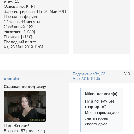
этаж:
13
Основание:
КПРП
Зарегистрирован
: Пн, 30 Май 2011
Провел на форуме:
17 часов 44 минуты
Сообщений:
182
Уважение:
[+0/-0]
Позитив:
[+1/-0]
Последний визит:
Чт, 23 Май 2019 11:04
Поделиться
Вт, 23
610
elenafe
Апр 2019 18:06
Старшая по подъезду
Nilani написал(а):
Ну а почему без
квартир то?
Мне,например,хочется
знать героев
своего дома.
Пол:
Женский
Возраст:
57
[1969-07-27]