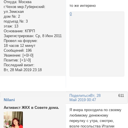
Откуда:
Москва
то же интерено
г.Чехов мкр.Губернский:
ул.Земская
0
дом №:
2
подъезд №:
3
этаж:
13
Основание:
КПРП
Зарегистрирован
: Ср, 8 Июн 2011
Провел на форуме:
18 часов 12 минут
Сообщений:
196
Уважение:
[+0/-0]
Позитив:
[+1/-0]
Последний визит:
Вт, 28 Май 2019 23:18
Поделиться
Вт, 28
611
Nilani
Май 2019 00:47
Активист ЖКХ в Совете дома.
Я вчера проходила по своему
любимому денежному
переулку с утра, смотрю,
возле посольства Италии