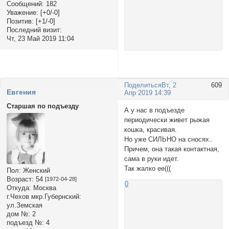
Сообщений:
182
Уважение:
[+0/-0]
Позитив:
[+1/-0]
Последний визит:
Чт, 23 Май 2019 11:04
Поделиться
Вт, 2
609
Евгения
Апр 2019 14:39
Старшая по подъезду
А у нас в подъезде
периодически живет рыжая
кошка, красивая.
Но уже СИЛЬНО на сносях..
Причем, она такая контактная,
сама в руки идет.
Так жалко ее(((
Пол:
Женский
Возраст:
54
[1972-04-28]
0
Откуда:
Москва
г.Чехов мкр.Губернский:
ул.Земская
дом №:
2
подъезд №:
4