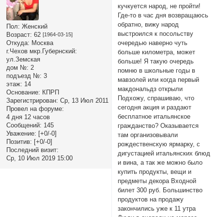
кучкуется народ, не пройти!
Где-то в час дня возвращаюсь
обратно, вижу народ
Пол:
Женский
выстроился к посольству
Возраст:
62
[1964-03-15]
очередью наверно чуть
Откуда:
Москва
г.Чехов мкр.Губернский:
больше километра, может
ул.Земская
больше! Я такую очередь
дом №:
2
помню в школьные годы в
подъезд №:
3
мавзолей или когда первый
этаж:
14
макдональдз открыли
Основание:
КПРП
Подхожу, спрашиваю, что
Зарегистрирован
: Ср, 13 Июл 2011
сегодня акция и раздают
Провел на форуме:
бесплатное итальянское
4 дня 12 часов
Сообщений:
145
гражданство? Оказывается
Уважение:
[+0/-0]
там организовывали
Позитив:
[+0/-0]
рождественскую ярмарку, с
Последний визит:
дигустацией итальянских блюд
Ср, 10 Июл 2019 15:00
и вина, а так же можно было
купить продукты, вещи и
предметы декора Входной
билет 300 руб. Большинство
продуктов на продажу
закончились уже к 11 утра