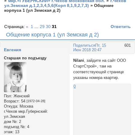
»
мкр.«ГУБЕРНСКИЙ» г.Чехов Московская обл.
»
г.Чехов
ул.Земская д.1,2,3,4,5,6(Корп 8,1,9,2,7,3)
»
Общение
корпуса 1 (ул Земская д 2)
Страница:
«
1
…
29
30
31
Ответить
Общение корпуса 1 (ул Земская д 2)
Поделиться
Пт, 15
601
Евгения
Июн 2018 20:47
Старшая по подъезду
Nilani
, зайдите на сайт ООО
СтартСтрой+, там на
соответствующей странице
указаны номера квартир.
0
Пол:
Женский
Возраст:
54
[1972-04-28]
Откуда:
Москва
г.Чехов мкр.Губернский:
ул.Земская
дом №:
2
подъезд №:
4
этаж:
13