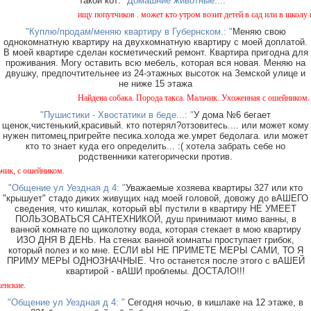
такой кот:
"Домашние животные...: "
ищу попутчиков . может кто утром возит детей в сад или в школу в горо
"Куплю/продам/меняю квартиру в Губернском.: "
Меняю свою
однокомнатную квартиру на двухкомнатную квартиру с моей доплатой.
В моей квартире сделан косметический ремонт. Квартира пригодна для
проживания. Могу оставить всю мебель, которая вся новая. Меняю на
двушку, предпочтительнее из 24-этажных высоток на Земской улице и
не ниже 15 этажа
Найдена собака. Порода такса. Мальчик. Ухоженная с ошейником. Найде
"Пушистики - Хвостатики в беде...: "
У дома №6 бегает
щенок,чистенький,красивый. кто потерял?отзовитесь.... или может кому
нужен питомец,пригрейте песика.холода же.умрет бедолага. или может
кто то знает куда его определить... :( хотела забрать себе но
родственники категорически против.
ейником.
"Общение ул Уездная д 4: "
Уважаемые хозяева квартиры 327 или кто
"крышует" стадо диких живущих над моей головой, довожу до вАШЕГО
сведения, что кишлак, который вЫ пустили в квартиру НЕ УМЕЕТ
ПОЛЬЗОВАТЬСЯ САНТЕХНИКОЙ, душ принимают мимо ванны, в
ванной комнате по щиколотку вода, которая стекает в мою квартиру
ИЗО ДНЯ В ДЕНЬ. На стенах ванной комнаты проступает грибок,
который полез и ко мне. ЕСЛИ вЫ НЕ ПРИМЕТЕ МЕРЫ САМИ, ТО Я
ПРИМУ МЕРЫ ОДНОЗНАЧНЫЕ. Что останется после этого с вАШЕЙ
квартирой - вАШИ проблемы. ДОСТАЛО!!!
Ок
"Общение ул Уездная д 4: "
Сегодня ночью, в кишлаке на 12 этаже, в