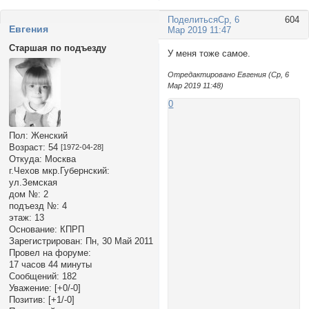
Поделиться
Ср, 6
604
Евгения
Мар 2019 11:47
Старшая по подъезду
У меня тоже самое.
Отредактировано Евгения (Ср, 6
Мар 2019 11:48)
0
Пол:
Женский
Возраст:
54
[1972-04-28]
Откуда:
Москва
г.Чехов мкр.Губернский:
ул.Земская
дом №:
2
подъезд №:
4
этаж:
13
Основание:
КПРП
Зарегистрирован
: Пн, 30 Май 2011
Провел на форуме:
17 часов 44 минуты
Сообщений:
182
Уважение:
[+0/-0]
Позитив:
[+1/-0]