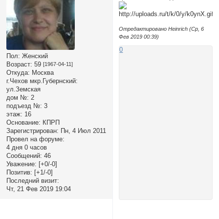
Отредактировано Heinrich (Ср, 6
Фев 2019 00:39)
0
Пол:
Женский
Возраст:
59
[1967-04-11]
Откуда:
Москва
г.Чехов мкр.Губернский:
ул.Земская
дом №:
2
подъезд №:
3
этаж:
16
Основание:
КПРП
Зарегистрирован
: Пн, 4 Июл 2011
Провел на форуме:
4 дня 0 часов
Сообщений:
46
Уважение:
[+0/-0]
Позитив:
[+1/-0]
Последний визит:
Чт, 21 Фев 2019 19:04