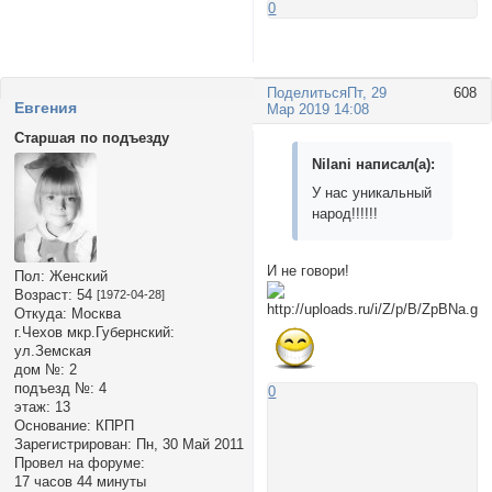
0
Поделиться
Пт, 29
608
Евгения
Мар 2019 14:08
Старшая по подъезду
Nilani написал(а):
У нас уникальный
народ!!!!!!
И не говори!
Пол:
Женский
Возраст:
54
[1972-04-28]
Откуда:
Москва
г.Чехов мкр.Губернский:
ул.Земская
дом №:
2
подъезд №:
4
0
этаж:
13
Основание:
КПРП
Зарегистрирован
: Пн, 30 Май 2011
Провел на форуме:
17 часов 44 минуты