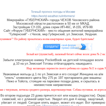
Точный прогноз погоды в Москве
https://world-weather.ru/informers/
Микрорайон «ГУБЕРНСКИЙ» города ЧЕХОВ Чеховского района
Московской области расположен в 50 км от МКАД.
Застройщик СУ-155, дома серии ИП-46С, И-155, И79-99.
Сайт «Форум ГУБЕРНСКИЙ» - место общения жителей микрорайона
"Губернский" - г.Чехов, мкр.Губернский, ул.Земская, Уездная.
 По району прокатилась волна квартирных краж, будьте бдительны!
Белый кот (пушистый), ласковый бегает сейчас возле дома № 2 на Земск
Забыли электронную книжку PocketBook на детской площадке возле
д.10 на ул.Земская! Готовы отблагодарить нашедшего.
Ищу желающих перевести своего ребенка из садика №11 в садик № 26. 
Уважаемые жильцы д.1 по ул.Земская и его соседи! Женщина на а/м
"опель" оливкового цвета №у 275 рс 197 протаранила две машины:
Пежо и Тойота, стоящие на парковке позади дома, и скрылась в
неизвестном направлении.
м, метиска среднего размера, короткошерстная. Собака пугливая, не агрессивная. Кто 
Во втором подъезде 23 дома прячется кот или кошка (подросток). Окрас
сиамский, но с длинной шерстью. Увидел его дня 4 назад, зашуганый,
убегает от людей. Сегодня опять видел, может кто ищет. Вот примерно