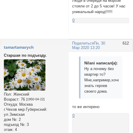
Люди в очереди на морозе
стояли от 2 до 5 часов! У нас
уникальный народ!!!!!!
0
Поделиться
Пн, 30
612
tamartamarych
Мар 2020 13:20
Старшая по подъезду.
Nilani написал(а):
Ну а почему без
квартир то?
Мне,например,хочется
знать героев
своего дома.
Пол:
Женский
Возраст:
76
[1950-04-22]
Откуда:
Москва
то же интерено
г.Чехов мкр.Губернский:
ул.Земская
0
дом №:
2
подъезд №:
3
этаж:
4