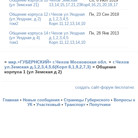
Общение корпуса 18
Чехов Земская
Сб, 6 Июл 2019
(ул Земская 21)
13,14,15,17,21,23Кор4,16,21,20,18,17
Общение корпуса 12
г.Чехов ул.Уездная
Пн, 23 Сен 2019
(ул.Уездная, д.2)
д.1,2,3,4,5
том2
Корп.11,12,13,14,10
Общение корпуса 14
г.Чехов ул.Уездная
Пн, 28 Янв 2013
(ул Уездная д 4)
д.1,2,3,4,5
том1
Корп.11,12,13,14,10
»
мкр.«ГУБЕРНСКИЙ» г.Чехов Московская обл.
»
г.Чехов
ул.Земская д.1,2,3,4,5,6(Корп 8,1,9,2,7,3)
»
Общение
корпуса 1 (ул Земская д 2)
создать сайт-форум бесплатно
Главная
•
Новые сообщения
•
Страницы Губернского
•
Вопросы к
УК
•
Участковый
•
Транспорт
•
Попутчики