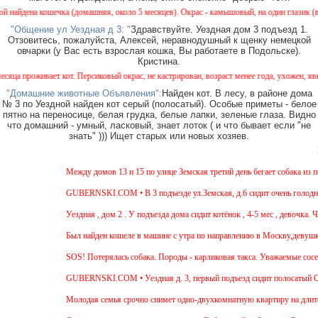
ечка (домашняя, около 5 месяцев). Окрас - камышовый, на один глазик (возможно) подсл
"Общение ул Уездная д 3: "
Здравствуйте. Уездная дом 3 подъезд 1.
Отзовитесь, пожалуйста, Алексей, неравнодушный к щенку немецкой
овчарки (у Вас есть взрослая кошка, Вы работаете в Подольске).
Кристина.
т кот. Персиковый окрас, не кастрирован, возраст менее года, ухожен, явно домашний, п
"Домашние животные Объявления":
Найден кот. В лесу, в районе дома
№ 3 по Уездной найден кот серый (полосатый). Особые приметы - белое
пятно на переносице, белая грудка, белые лапки, зеленые глаза. Видно
что домашний - умный, ласковый, знает лоток ( и что бывает если "не
знать" ))) Ищет старых или новых хозяев.
Внимание! В ле
Между домов 13 и 15 по улице Земская третий день бегает собака из породы 
GUBERNSKI.COM • В 3 подъезде ул.Земская, д.6 сидит очень голодная черн
Уездная , дом 2 . У подъезда дома сидит котёнок , 4-5 мес , девочка. Чёрна
Был найден кошеле в машине с утра по направлению в Москву,девушка садил
SOS! Потерялась собака. Породы - карликовая такса. Уважаемые соседи! Жит
GUBERNSKI.COM • Уездная д. 3, первый подъезд сидит полосатый ОЧЕН
Молодая семья срочно снимет одно-двухкомнатную квартиру на длительный 