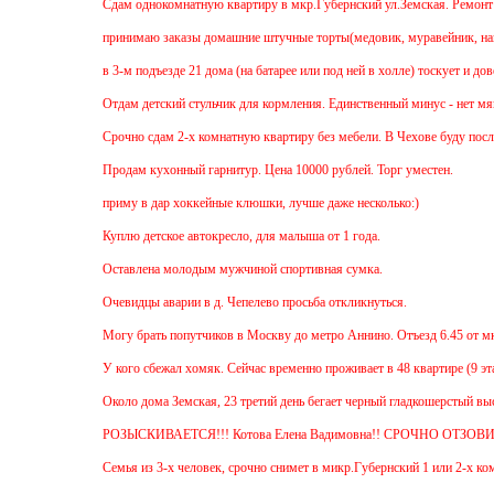
Cдам однокомнатную квартиру в мкр.Губернский ул.Земская. Ремонт от застро
принимаю заказы домашние штучные торты(медовик, муравейник, наполеон,па
в 3-м подъезде 21 дома (на батарее или под ней в холле) тоскует и доверчи
Отдам детский стульчик для кормления. Единственный минус - нет мягкой нак
Срочно сдам 2-х комнатную квартиру без мебели. В Чехове буду после 15-00.
Продам кухонный гарнитур. Цена 10000 рублей. Торг уместен.
приму в дар хоккейные клюшки, лучше даже несколько:)
Куплю детское автокресло, для малыша от 1 года.
Оставлена молодым мужчиной спортивная сумка.
Очевидцы аварии в д. Чепелево просьба откликнуться.
Могу брать попутчиков в Москву до метро Аннино. Отъезд 6.45 от мкр.Губер
У кого сбежал хомяк. Сейчас временно проживает в 48 квартире (9 этаж ул Зе
Около дома Земская, 23 третий день бегает черный гладкошерстый высокий п
РОЗЫСКИВАЕТСЯ!!! Котова Елена Вадимовна!! СРОЧНО ОТЗОВИТЕСЬ.
Семья из 3-х человек, срочно снимет в микр.Губернский 1 или 2-х комнатную