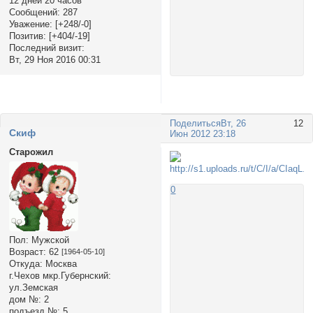
12 дней 20 часов
Сообщений:
287
Уважение:
[+248/-0]
Позитив:
[+404/-19]
Последний визит:
Вт, 29 Ноя 2016 00:31
Поделиться
Вт, 26
12
Cкиф
Июн 2012 23:18
Старожил
0
Пол:
Мужской
Возраст:
62
[1964-05-10]
Откуда:
Москва
г.Чехов мкр.Губернский:
ул.Земская
дом №:
2
подъезд №:
5