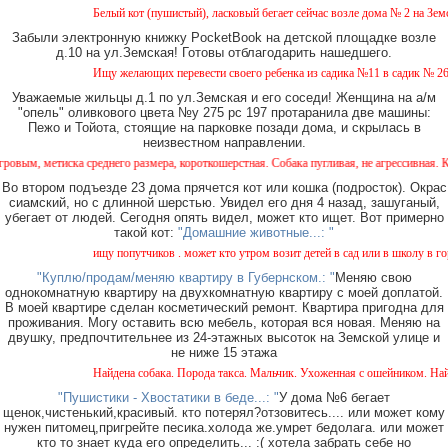
Белый кот (пушистый), ласковый бегает сейчас возле дома № 2 на Земской. П
Забыли электронную книжку PocketBook на детской площадке возле
д.10 на ул.Земская! Готовы отблагодарить нашедшего.
Ищу желающих перевести своего ребенка из садика №11 в садик № 26. Есть в
Уважаемые жильцы д.1 по ул.Земская и его соседи! Женщина на а/м
"опель" оливкового цвета №у 275 рс 197 протаранила две машины:
Пежо и Тойота, стоящие на парковке позади дома, и скрылась в
неизвестном направлении.
среднего размера, короткошерстная. Собака пугливая, не агрессивная. Кто видел, сооб
Во втором подъезде 23 дома прячется кот или кошка (подросток). Окрас
сиамский, но с длинной шерстью. Увидел его дня 4 назад, зашуганый,
убегает от людей. Сегодня опять видел, может кто ищет. Вот примерно
такой кот:
"Домашние животные...: "
ищу попутчиков . может кто утром возит детей в сад или в школу в город ? в
"Куплю/продам/меняю квартиру в Губернском.: "
Меняю свою
однокомнатную квартиру на двухкомнатную квартиру с моей доплатой.
В моей квартире сделан косметический ремонт. Квартира пригодна для
проживания. Могу оставить всю мебель, которая вся новая. Меняю на
двушку, предпочтительнее из 24-этажных высоток на Земской улице и
не ниже 15 этажа
Найдена собака. Порода такса. Мальчик. Ухоженная с ошейником. Найдена в р
"Пушистики - Хвостатики в беде...: "
У дома №6 бегает
щенок,чистенький,красивый. кто потерял?отзовитесь.... или может кому
нужен питомец,пригрейте песика.холода же.умрет бедолага. или может
кто то знает куда его определить... :( хотела забрать себе но