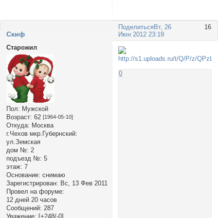
Поделиться
Вт, 26
16
Cкиф
Июн 2012 23:19
Старожил
0
Пол:
Мужской
Возраст:
62
[1964-05-10]
Откуда:
Москва
г.Чехов мкр.Губернский:
ул.Земская
дом №:
2
подъезд №:
5
этаж:
7
Основание:
снимаю
Зарегистрирован
: Вс, 13 Фев 2011
Провел на форуме:
12 дней 20 часов
Сообщений:
287
Уважение:
[+248/-0]