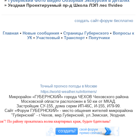
»
Губернский Фото Видео Обзорная Экскурсия в деталях
»
Уездная Проектируемый пр-д Школа ЛЭП лес f/video
создать сайт-форум бесплатно
Главная
•
Новые сообщения
•
Страницы Губернского
•
Вопросы к
УК
•
Участковый
•
Транспорт
•
Попутчики
Точный прогноз погоды в Москве
https://world-weather.ru/informers/
Микрорайон «ГУБЕРНСКИЙ» города ЧЕХОВ Чеховского района
Московской области расположен в 50 км от МКАД.
Застройщик СУ-155, дома серии ИП-46С, И-155, И79-99.
Сайт «Форум ГУБЕРНСКИЙ» - место общения жителей микрорайона
"Губернский" - г.Чехов, мкр.Губернский, ул.Земская, Уездная.
 прокатилась волна квартирных краж, будьте бдительны!