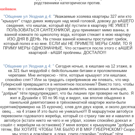
родственники категорически против.
В р
"Общение ул Уездная д 4: "
Уважаемые хозяева квартиры 327 или кто
"крышует" стадо диких живущих над моей головой, довожу до вАШЕГО
сведения, что кишлак, который вЫ пустили в квартиру НЕ УМЕЕТ
ПОЛЬЗОВАТЬСЯ САНТЕХНИКОЙ, душ принимают мимо ванны, в
ванной комнате по щиколотку вода, которая стекает в мою квартиру
ИЗО ДНЯ В ДЕНЬ. На стенах ванной комнаты проступает грибок,
который полез и ко мне. ЕСЛИ вЫ НЕ ПРИМЕТЕ МЕРЫ САМИ, ТО Я
ПРИМУ МЕРЫ ОДНОЗНАЧНЫЕ. Что останется после этого с вАШЕЙ
квартирой - вАШИ проблемы. ДОСТАЛО!!!
Около мага
"Общение ул Уездная д 4: "
Сегодня ночью, в кишлаке на 12 этаже, в
кв.321 был мордобой с бейсбольными битами и проломленными
черепами. Мне интересно - тёти, которые крышуют эти кишлаки,
спокойно спят? Или за тридцать серебряников им плевать, что мкр.
Губернский превращается в непонятное поселение? Вместо того, чтобы
вместе с силовыми структурами выявлять незаконных жильцов,
"добрые" тёти предупреждают, что бы лишних при проверке не было. Я
жил в Душанбе с 93 по 96 год и видел, как вполне обыденно в
панельной девятиэтажке в трёхкомнатной квартире жили-были
курятник(примерно на 15 курочек), хлев для двух коров, и около десятка
овец.... на 4 этаже И это было не уникально!!! В маршрутном автобусе
перевозили годовалого жеребца, который со страху там же и навалял в
автобусе (кстати никто ни чего и не убрал, хозяин спокойно доехал и
сошёл с жеребцом на остановке) У меня вопрос к крышующим "добрым"
тётям, ВЫ ХОТИТЕ ЧТОБЫ ТАК БЫЛО И В МКР ГУБЕРНСКОМ? Скоро
мы этого и дождёмся, а пока, спите спокойно "добрые" тёти