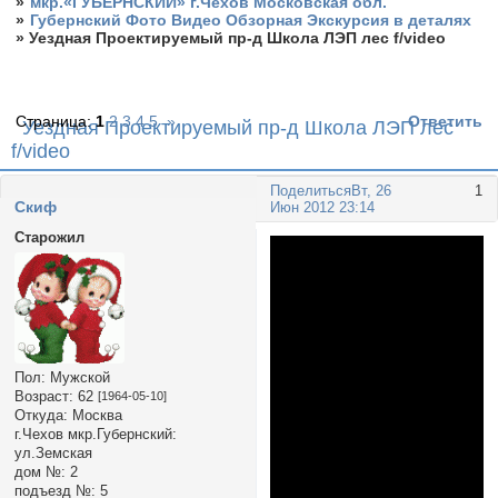
»
мкр.«ГУБЕРНСКИЙ» г.Чехов Московская обл.
»
Губернский Фото Видео Обзорная Экскурсия в деталях
»
Уездная Проектируемый пр-д Школа ЛЭП лес f/video
Страница:
1
2
3
4
5
»
Ответить
Уездная Проектируемый пр-д Школа ЛЭП лес
f/video
Поделиться
Вт, 26
1
Cкиф
Июн 2012 23:14
Старожил
Пол:
Мужской
Возраст:
62
[1964-05-10]
Откуда:
Москва
г.Чехов мкр.Губернский:
ул.Земская
дом №:
2
подъезд №:
5