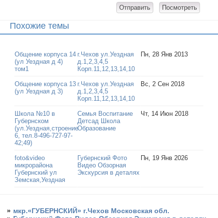
Похожие темы
Общение корпуса 14
г.Чехов ул.Уездная
Пн, 28 Янв 2013
(ул Уездная д 4)
д.1,2,3,4,5
том1
Корп.11,12,13,14,10
Общение корпуса 13
г.Чехов ул.Уездная
Вс, 2 Сен 2018
(ул Уездная д 3)
д.1,2,3,4,5
Корп.11,12,13,14,10
Школа №10 в
Семья Воспитание
Чт, 14 Июн 2018
Губернском
Детсад Школа
(ул.Уездная,строение
Образование
6, тел.8-496-727-97-
42;49)
foto&video
Губернский Фото
Пн, 19 Янв 2026
микрорайона
Видео Обзорная
Губернский ул
Экскурсия в деталях
Земская,Уездная
»
мкр.«ГУБЕРНСКИЙ» г.Чехов Московская обл.