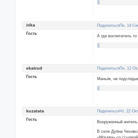
0
irika
Поделиться
Пн, 14 Се
Гость
А где воспитатель то
0
ekatrud
Поделиться
Пн, 12 Ок
Гость
Маньяк, не подгляды
0
kuzatata
Поделиться
Чт, 22 Ок
Гость
Вооруженный житель 
В селе Дубна Чеховс
«Москва» со ссылкой