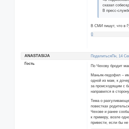
сказал собесед
В пресс-служб
В СМИ пишут, что в Г
0
ANASTASIJA
Поделиться
Пн, 14 Се
Гость
По Чехову бродит ма
Маньяк-педофил – им
одной из мам, к доче
за происходящим с б
направился в сторон
Тема о разгуливающе
повестках родительск
Чехове и ранее сооб
к примеру, возле одн
привести, если бы н