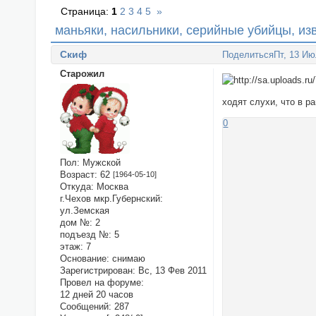
Страница:
1
2
3
4
5
»
маньяки, насильники, серийные убийцы, и
Cкиф
Поделиться
Пт, 13 Ию
Старожил
ходят слухи, что в р
0
Пол:
Мужской
Возраст:
62
[1964-05-10]
Откуда:
Москва
г.Чехов мкр.Губернский:
ул.Земская
дом №:
2
подъезд №:
5
этаж:
7
Основание:
снимаю
Зарегистрирован
: Вс, 13 Фев 2011
Провел на форуме:
12 дней 20 часов
Сообщений:
287