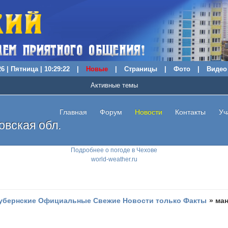
6 | Пятница | 10:29:23
|
Новые
|
Страницы
|
Фото
|
Видео
Активные темы
Главная
Форум
Новости
Контакты
Уч
вская обл.
Подробнее о погоде в Чехове
world-weather.ru
убернские Официальные Свежие Новости только Факты
»
ман