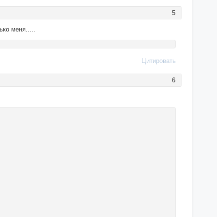
5
ко меня.....
Цитировать
6