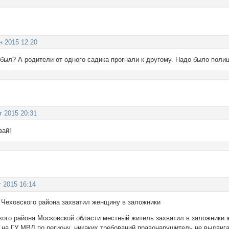
н 2015 12:20
 был? А родители от одного садика прогнали к другому. Надо было поли
т 2015 20:31
вай!
т 2015 16:14
Чеховского района захватил женщину в заложники
кого района Московской области местный житель захватил в заложники 
 на ГУ МВД по региону, никаких требований правонарушитель не выдвига