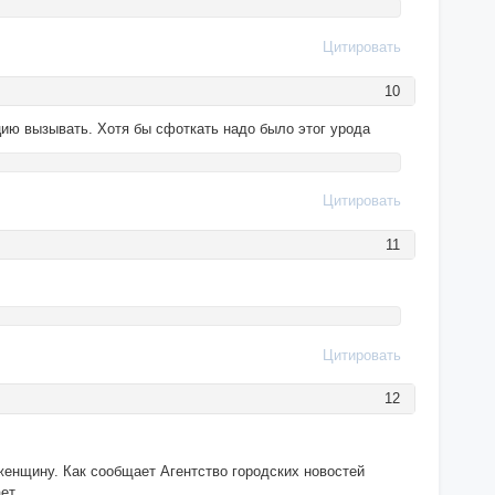
Цитировать
10
цию вызывать. Хотя бы сфоткать надо было этог урода
Цитировать
11
Цитировать
12
женщину. Как сообщает Агентство городских новостей
ет.