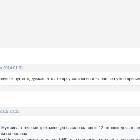
в 2014 01:51
евушек пугаете, думаю, что это преувеличение и Елене не нужно приним
 2015 23:35
. Мужчина в течение трех месяцев насиловал свою 12-летнюю дочь в 
льных органах.
ом Чехове задержан мужчина 1980 года рождения, который в течение тр