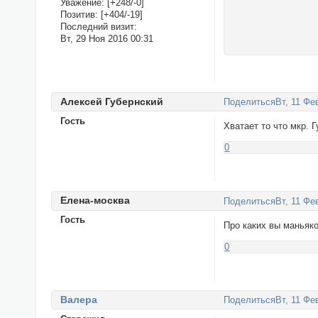
Уважение:
[+248/-0]
Позитив:
[+404/-19]
Последний визит:
Вт, 29 Ноя 2016 00:31
Алексeй Губернский
Поделиться
Вт, 11 Фе
Гость
Хватает то что мкр. 
0
Елена-москва
Поделиться
Вт, 11 Фе
Гость
Про каких вы маньяко
0
Валера
Поделиться
Вт, 11 Фе