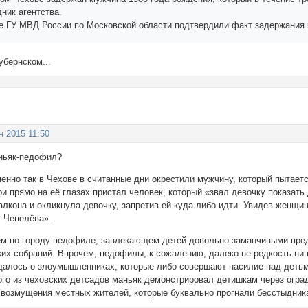
ник агентства.
е ГУ МВД России по Московской области подтвердили факт задержания 
убернском...
н 2015 11:50
ньяк-педофил?
енно так в Чехове в считанные дни окрестили мужчину, который пытаетс
ри прямо на её глазах пристал человек, который «звал девочку показат
алкона и окликнула девочку, запретив ей куда-либо идти. Увидев женщи
у Чепелёва».
м по городу педофиле, завлекающем детей довольно заманчивыми пред
их собраний. Впрочем, педофилы, к сожалению, далеко не редкость ни 
щалось о злоумышленниках, которые либо совершают насилие над детьми
ого из чеховских детсадов маньяк демонстрировал детишкам через оград
е возмущения местных жителей, которые буквально прогнали бесстыдника