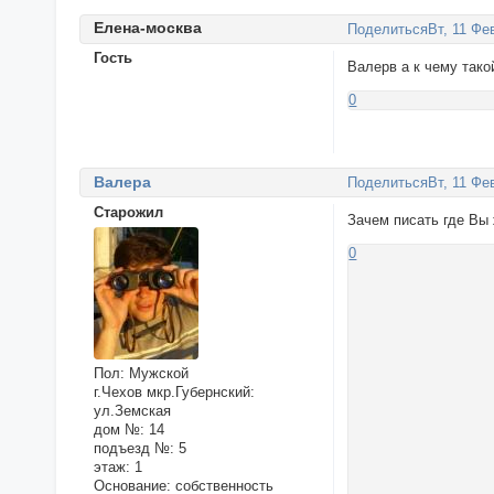
Елена-москва
Поделиться
Вт, 11 Фе
Гость
Валерв а к чему тако
0
Валера
Поделиться
Вт, 11 Фе
Старожил
Зачем писать где Вы 
0
Пол:
Мужской
г.Чехов мкр.Губернский:
ул.Земская
дом №:
14
подъезд №:
5
этаж:
1
Основание:
собственность