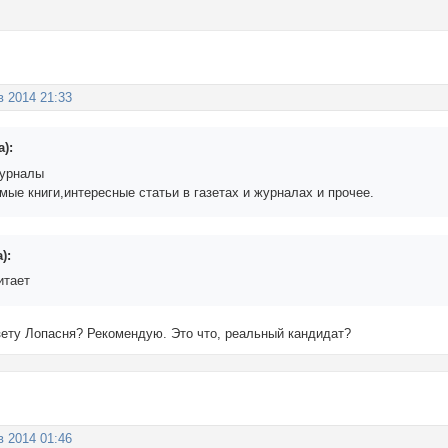
в 2014 21:33
а):
журналы
ые книги,интересные статьи в газетах и журналах и прочее.
):
итает
азету Лопасня? Рекомендую. Это что, реальный кандидат?
в 2014 01:46