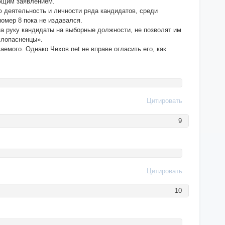
ующим заявлением.
ю деятельность и личности ряда кандидатов, среди
омер 8 пока не издавался.
на руку кандидаты на выборные должности, не позволят им
«лопасненцы».
мого. Однако Чехов.net не вправе огласить его, как
Цитировать
9
Цитировать
10