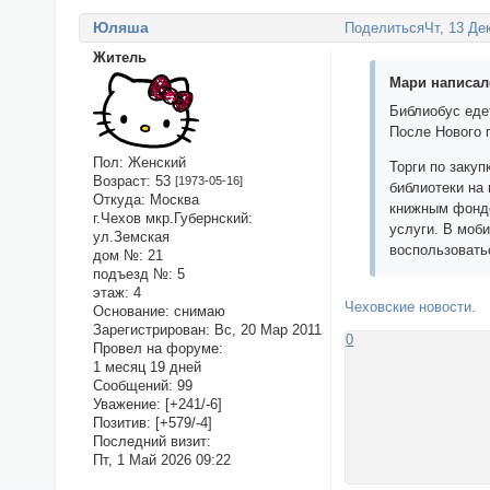
Юляша
Поделиться
Чт, 13 Де
Житель
Мари написал(
Библиобус еде
После Нового 
Пол:
Женский
Торги по заку
Возраст:
53
[1973-05-16]
библиотеки на
Откуда:
Москва
книжным фондо
г.Чехов мкр.Губернский:
услуги. В моб
ул.Земская
воспользовать
дом №:
21
подъезд №:
5
этаж:
4
Чеховские новости.
Основание:
снимаю
Зарегистрирован
: Вс, 20 Мар 2011
0
Провел на форуме:
1 месяц 19 дней
Сообщений:
99
Уважение:
[+241/-6]
Позитив:
[+579/-4]
Последний визит:
Пт, 1 Май 2026 09:22