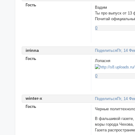
Гость
Вадим
Ты про выпуск от 13 
Почитай официальный
0
irrinna
Поделиться
Пт, 14 Фе
Гость
Лопасня
0
winter-х
Поделиться
Пт, 14 Фе
Гость
Черные политтехноло
В фальшивой газете,
мэры города Чехова, 
Газета распространя