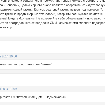
у РенТВ-Чехов и обратились в прокуратуру города Чехова с соответств
ва «Лопасни», целью чёрного пиара является опорочить их издательску
тавители самой газеты. Выпуск реальной газеты вышел под номером 7, н
 что грязные предвыборные технологии, которыми пользуются нечистые 
дение! Будьте бдительны! Не позволяйте себя обманывать! – призывают 
ители пострадавшего от подделки СМИ называют имя главного подозревае
– не вор...
в 2014 20:06
теми, кто распространял эту "газету"
я 2014 10:09
р газеты Минстроя «Наш Дом – Подмосковье»