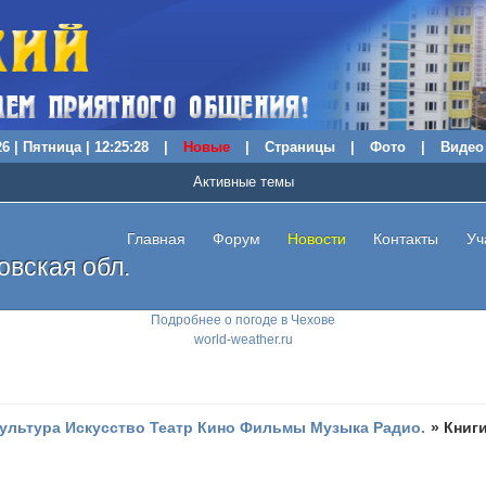
6 | Пятница | 12:25:29
|
Новые
|
Страницы
|
Фото
|
Видео
Активные темы
Главная
Форум
Новости
Контакты
Уч
вская обл.
Подробнее о погоде в Чехове
world-weather.ru
ультура Искусство Театр Кино Фильмы Музыка Радио.
»
Книг