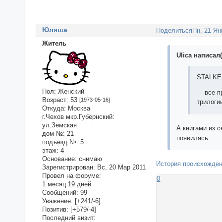
Юляша
Поделиться
Пн, 21 Ян
Житель
Ulica написал(
STALKER
Пол:
Женский
все про
Возраст:
53
[1973-05-16]
трилоги
Откуда:
Москва
г.Чехов мкр.Губернский:
ул.Земская
А книгами из 
дом №:
21
появилась.
подъезд №:
5
этаж:
4
Основание:
снимаю
История происхожден
Зарегистрирован
: Вс, 20 Мар 2011
Провел на форуме:
0
1 месяц 19 дней
Сообщений:
99
Уважение:
[+241/-6]
Позитив:
[+579/-4]
Последний визит: