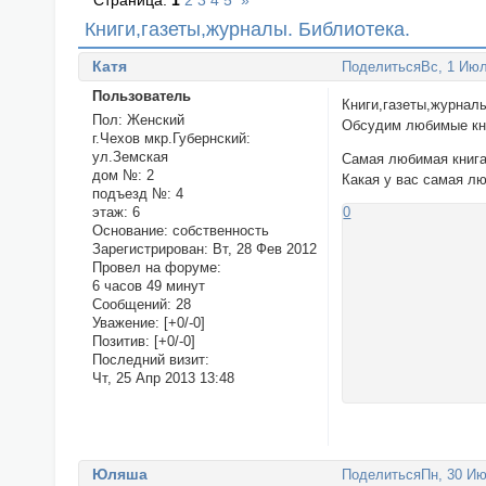
Страница:
1
2
3
4
5
»
Книги,газеты,журналы. Библиотека.
Катя
Поделиться
Вс, 1 Июл
Пользователь
Книги,газеты,журнал
Пол:
Женский
Обсудим любимые кни
г.Чехов мкр.Губернский:
ул.Земская
Самая любимая книг
дом №:
2
Какая у вас самая л
подъезд №:
4
этаж:
6
0
Основание:
собственность
Зарегистрирован
: Вт, 28 Фев 2012
Провел на форуме:
6 часов 49 минут
Сообщений:
28
Уважение:
[+0/-0]
Позитив:
[+0/-0]
Последний визит:
Чт, 25 Апр 2013 13:48
Юляша
Поделиться
Пн, 30 Ию