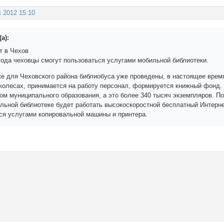
к 2012 15:10
а):
т в Чехов
года чеховцы смогут пользоваться услугами мобильной библиотеки.
пке для Чеховского района библиобуса уже проведены, в настоящее вр
 колесах, принимается на работу персонал, формируется книжный фонд. 
м муниципального образования, а это более 340 тысяч экземпляров. По
ильной библиотеке будет работать высокоскоростной бесплатный Интерне
ся услугами копировальной машины и принтера.