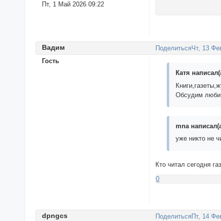
Пт, 1 Май 2026 09:22
Вaдим
Поделиться
Чт, 13 Фе
Гость
Катя написал(
Книги,газеты,
Обсудим любим
mnа написал(а
уже никто не ч
Кто читал сегодня г
0
dpngсs
Поделиться
Пт, 14 Фе