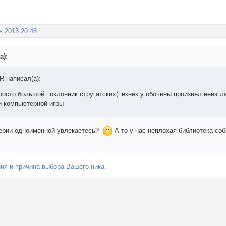
в 2013 20:48
а):
 написал(а):
сто.большой поклонник стругатских(пикник у обочины произвел неизгла
и компьютерной игры
серии одноименной увлекаетесь?
А-то у нас неплохая библиотека соб
ия и причина выбора Вашего ника.