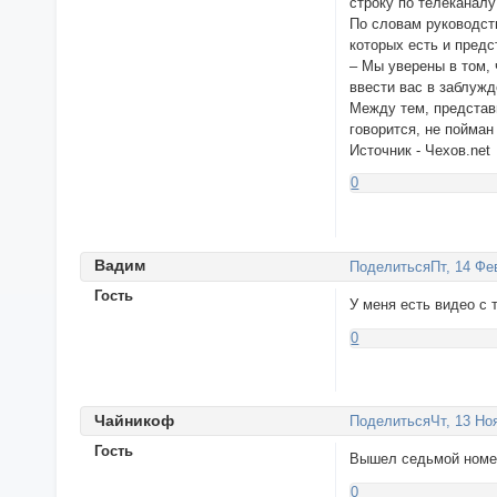
строку по телеканал
По словам руководст
которых есть и предс
– Мы уверены в том,
ввести вас в заблуж
Между тем, представ
говорится, не пойман 
Источник - Чехов.net
0
Вaдим
Поделиться
Пт, 14 Фе
Гость
У меня есть видео с 
0
Чайникoф
Поделиться
Чт, 13 Но
Гость
Вышел седьмой номе
0