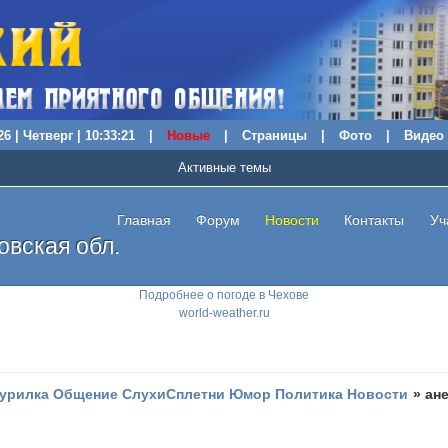
6 | Четверг | 10:33:22
|
Новые
|
Страницы
|
Фото
|
Видео
Активные темы
Главная
Форум
Новости
Контакты
Уч
вская обл.
Подробнее о погоде в Чехове
world-weather.ru
урилка Общение СлухиСплетни Юмор Политика Новости
»
ан