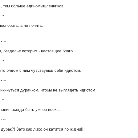
, тем больше единомышленников
~-~-
поспорить, а не понять.
~-~-
, безделье которых - настоящее благо.
~-~-
что рядом с ним чувствуешь себя идиотом.
~-~-
рикинуться дурачком, чтобы не выглядеть идиотом
~-~-
лания всегда быть умнее всех...
~-~-
 дурак?! Зато как лихо он катится по жизни!!!