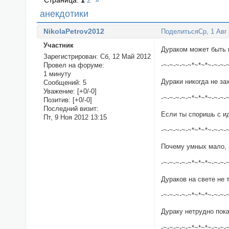
Страница:
1
2
»
анекдотики
NikolaPetrov2012
Поделиться
Ср, 1 Авг
Участник
Дураком может быть 
Зарегистрирован
: Сб, 12 Май 2012
Провел на форуме:
-~-~-~-~-~*~*~*~-~-~-
1 минуту
Дураки никогда не за
Сообщений:
5
Уважение:
[+0/-0]
-~-~-~-~-~*~*~*~-~-~-
Позитив:
[+0/-0]
Последний визит:
Если ты споришь с ид
Пт, 9 Ноя 2012 13:15
-~-~-~-~-~*~*~*~-~-~-
Почему умных мало, 
-~-~-~-~-~*~*~*~-~-~-
Дураков на свете не 
-~-~-~-~-~*~*~*~-~-~-
Дураку нетрудно пока
-~-~-~-~-~*~*~*~-~-~-