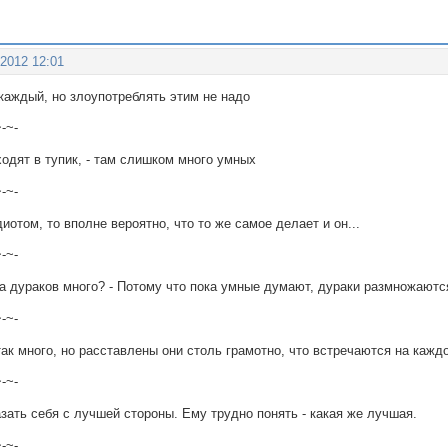
 2012 12:01
каждый, но злоупотреблять этим не надо
~-~-
ходят в тупик, - там слишком много умных
~-~-
иотом, то вполне вероятно, что то же самое делает и он...
~-~-
а дураков много? - Потому что пока умные думают, дураки размножаютс
~-~-
так много, но расставлены они столь грамотно, что встречаются на кажд
~-~-
зать себя с лучшей стороны. Ему трудно понять - какая же лучшая.
~-~-