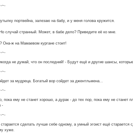
~-~-
бутылку портвейна, залезаю на бабу, и у меня голова кружится.
. Но случай странный. Может, в бабе дело? Приведите её ко мне.
у? Она-ж на Мамаевом кургане стоит!
~-~-
икогда не думай, что он последний! - Будут ещё и другие шансы, которы
~-~-
йдет за мудреца. Богатый вор сойдет за джентльмена...
~-~-
, пока ему не станет хорошо, а дурак - до тех пор, пока ему не станет п
 -
~-~-
 старается сделать лучше себе одному, а умный эгоист ещё старается с
му хуже.