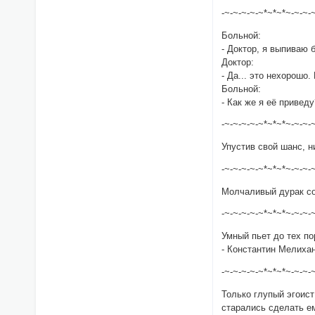
-~-~-~-~-~*~*~*~-~-~-
Больной:
- Доктор, я выпиваю 
Доктор:
- Да... это нехорошо
Больной:
- Как же я её привед
-~-~-~-~-~*~*~*~-~-~-
Упустив свой шанс, н
-~-~-~-~-~*~*~*~-~-~-
Молчаливый дурак со
-~-~-~-~-~*~*~*~-~-~-
Умный пьет до тех пор
- Константин Мелихан
-~-~-~-~-~*~*~*~-~-~-
Только глупый эгоист
старались сделать е