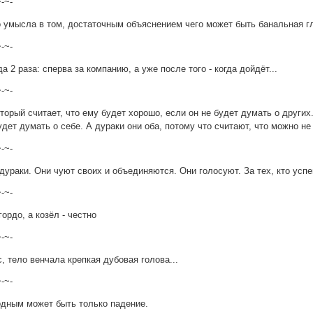
~-~-
о умысла в том, достаточным объяснением чего может быть банальная г
~-~-
 2 раза: сперва за компанию, а уже после того - когда дойдёт...
~-~-
оторый считает, что ему будет хорошо, если он не будет думать о других.
удет думать о себе. А дураки они оба, потому что считают, что можно не
~-~-
дураки. Они чуют своих и объединяются. Они голосуют. За тех, кто усп
~-~-
гордо, а козёл - честно
~-~-
с, тело венчала крепкая дубовая голова...
~-~-
дным может быть только падение.