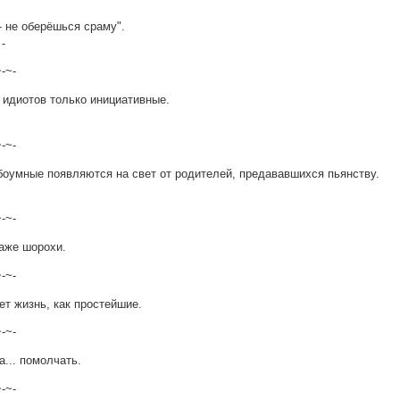
- не оберёшься сраму".
 -
~-~-
 идиотов только инициативные.
~-~-
боумные появляются на свет от родителей, предававшихся пьянству.
~-~-
аже шорохи.
~-~-
ет жизнь, как простейшие.
~-~-
... помолчать.
~-~-