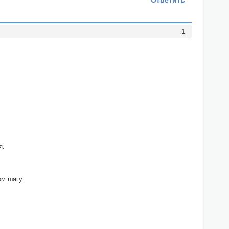
Ответить
1
я.
ом шагу.