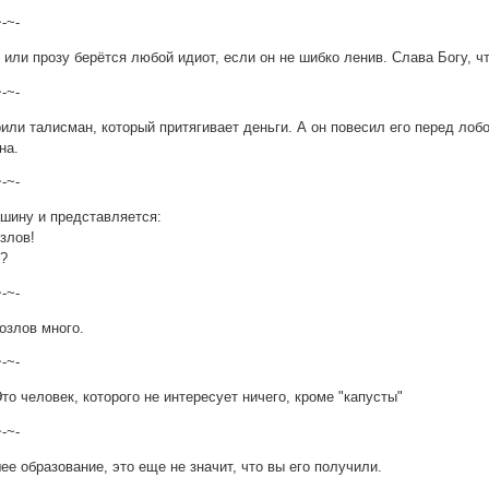
~-~-
 или прозу берётся любой идиот, если он не шибко ленив. Слава Богу, 
~-~-
ли талисман, который притягивает деньги. А он повесил его перед лобо
на.
~-~-
шину и представляется:
злов!
о?
~-~-
козлов много.
~-~-
Это человек, которого не интересует ничего, кроме "капусты"
~-~-
е образование, это еще не значит, что вы его получили.