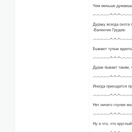
Чем меньше думаешь
-~-~-~-~-~*~*~*~-~-~-
Дураку всегда охота 
-Валентин Грудев-
-~-~-~-~-~*~*~*~-~-~-
Бывают тупые идиоты
-~-~-~-~-~*~*~*~-~-~-
Дурак бывает таким, 
-~-~-~-~-~*~*~*~-~-~-
Иногда приходится п
-~-~-~-~-~*~*~*~-~-~-
Нет ничего глупее же
-~-~-~-~-~*~*~*~-~-~-
Ну и что, что круглый