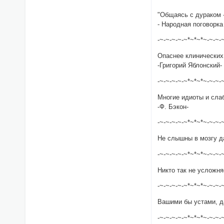
"Общаясь с дураком 
- Народная поговорка
-~-~-~-~-~*~*~*~-~-~-
Опаснее клинических
-Григорий Яблонский-
-~-~-~-~-~*~*~*~-~-~-
Многие идиоты и сла
-Ф. Бэкон-
-~-~-~-~-~*~*~*~-~-~-
Не слышны в мозгу д
-~-~-~-~-~*~*~*~-~-~-
Никто так не усложня
-~-~-~-~-~*~*~*~-~-~-
Вашими бы устами, да
-~-~-~-~-~*~*~*~-~-~-