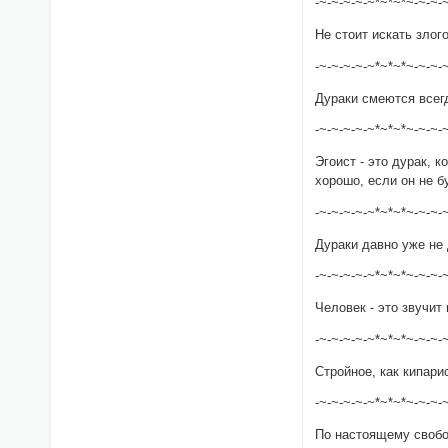
-~-~-~-~-~*~*~*~-~-~-
Не стоит искать злог
-~-~-~-~-~*~*~*~-~-~-
Дураки смеются всегда
-~-~-~-~-~*~*~*~-~-~-
Эгоист - это дурак, к
хорошо, если он не б
-~-~-~-~-~*~*~*~-~-~-
Дураки давно уже не 
-~-~-~-~-~*~*~*~-~-~-
Человек - это звучит 
-~-~-~-~-~*~*~*~-~-~-
Стройное, как кипари
-~-~-~-~-~*~*~*~-~-~-
По настоящему свобо