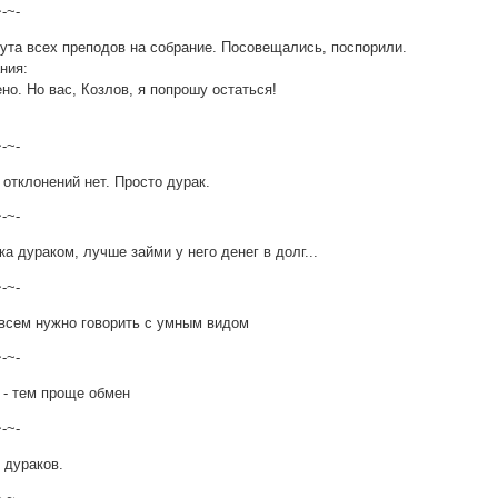
~-~-
тута всех преподов на собрание. Посовещались, поспорили.
ания:
но. Но вас, Козлов, я попрошу остаться!
~-~-
 отклонений нет. Просто дурак.
~-~-
а дураком, лучше займи у него денег в долг...
~-~-
 всем нужно говорить с умным видом
~-~-
- тем проще обмен
~-~-
 дураков.