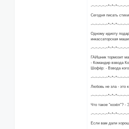
-~-~-~-~-~*~*~*~-~-~-
Сегодня писать стихи
-~-~-~-~-~*~*~*~-~-~-
Одному идиоту подари
инкассаторская маши
-~-~-~-~-~*~*~*~-~-~-
ГАИшник тормозит ма
- Командир взвода Ко
Шофёр: - Взвода ког
-~-~-~-~-~*~*~*~-~-~-
Любовь не зла - это 
-~-~-~-~-~*~*~*~-~-~-
Что такое "козёл"? - 
-~-~-~-~-~*~*~*~-~-~-
Если вам дали хороше