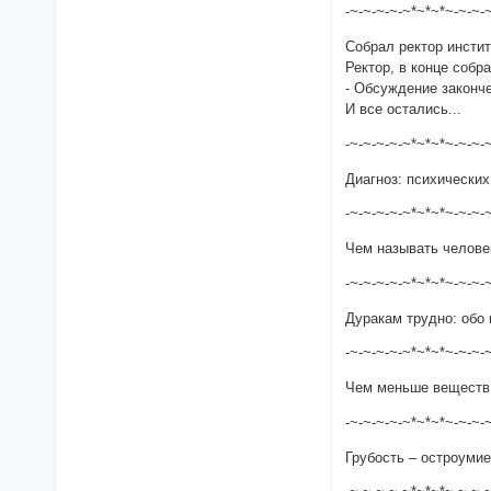
-~-~-~-~-~*~*~*~-~-~-
Собрал ректор инсти
Ректор, в конце собр
- Обсуждение законче
И все остались...
-~-~-~-~-~*~*~*~-~-~-
Диагноз: психических
-~-~-~-~-~*~*~*~-~-~-
Чем называть человек
-~-~-~-~-~*~*~*~-~-~-
Дуракам трудно: обо
-~-~-~-~-~*~*~*~-~-~-
Чем меньше веществ 
-~-~-~-~-~*~*~*~-~-~-
Грубость – остроумие