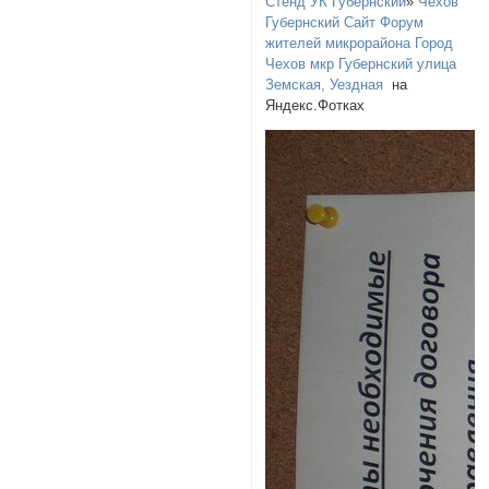
Стенд УК Губернский
»
Чехов
Губернский Сайт Форум
жителей микрорайона Город
Чехов мкр Губернский улица
Земская, Уездная
на
Яндекс.Фотках