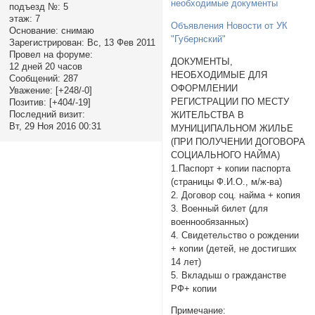
необходимые документы
подъезд №:
5
этаж:
7
Объявления Новости от УК
Основание:
снимаю
"Губернский"
Зарегистрирован
: Вс, 13 Фев 2011
Провел на форуме:
ДОКУМЕНТЫ,
12 дней 20 часов
НЕОБХОДИМЫЕ ДЛЯ
Сообщений:
287
ОФОРМЛЕНИИ
Уважение:
[+248/-0]
РЕГИСТРАЦИИ ПО МЕСТУ
Позитив:
[+404/-19]
Последний визит:
ЖИТЕЛЬСТВА В
Вт, 29 Ноя 2016 00:31
МУНИЦИПАЛЬНОМ ЖИЛЬЕ
(ПРИ ПОЛУЧЕНИИ ДОГОВОРА
СОЦИАЛЬНОГО НАЙМА)
1.Паспорт + копии паспорта
(страницы Ф.И.О., м/ж-ва)
2. Договор соц. найма + копия
3. Военный билет (для
военнообязанных)
4. Свидетельство о рождении
+ копии (детей, не достигших
14 лет)
5. Вкладыш о гражданстве
РФ+ копии
Примечание: