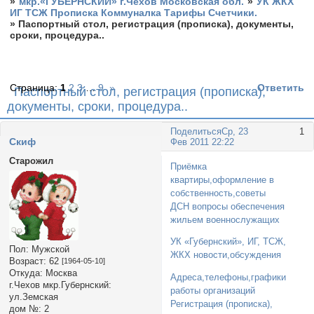
»
мкр.«ГУБЕРНСКИЙ» г.Чехов Московская обл.
»
УК ЖКХ
ИГ ТСЖ Прописка Коммуналка Тарифы Счетчики.
»
Паспортный стол, регистрация (прописка), документы,
сроки, процедура..
Страница:
1
2
3
…
9
»
Ответить
Паспортный стол, регистрация (прописка),
документы, сроки, процедура..
Поделиться
Ср, 23
1
Cкиф
Фев 2011 22:22
Старожил
Приёмка
квартиры,оформление в
собственность,советы
ДСН вопросы обеспечения
жильем военнослужащих
УК «Губернский», ИГ, ТСЖ,
Пол:
Мужской
ЖКХ новости,обсуждения
Возраст:
62
[1964-05-10]
Откуда:
Москва
Адреса,телефоны,графики
г.Чехов мкр.Губернский:
работы организаций
ул.Земская
Регистрация (прописка),
дом №:
2