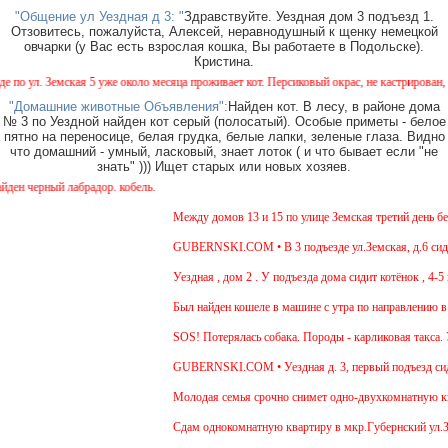
"Общение ул Уездная д 3: "
Здравствуйте. Уездная дом 3 подъезд 1.
Отзовитесь, пожалуйста, Алексей, неравнодушный к щенку немецкой
овчарки (у Вас есть взрослая кошка, Вы работаете в Подольске).
Кристина.
 ул. Земская 5 уже около месяца проживает кот. Персиковый окрас, не кастрирован, возр
"Домашние животные Объявления":
Найден кот. В лесу, в районе дома
№ 3 по Уездной найден кот серый (полосатый). Особые приметы - белое
пятно на переносице, белая грудка, белые лапки, зеленые глаза. Видно
что домашний - умный, ласковый, знает лоток ( и что бывает если "не
знать" ))) Ищет старых или новых хозяев.
 черный лабрадор. кобель.
Между домов 13 и 15 по улице Земская третий день бега
GUBERNSKI.COM • В 3 подъезде ул.Земская, д.6 сидит 
Уездная , дом 2 . У подъезда дома сидит котёнок , 4-5 
Был найден кошеле в машине с утра по направлению в М
SOS! Потерялась собака. Породы - карликовая такса. У
GUBERNSKI.COM • Уездная д. 3, первый подъезд сид
Молодая семья срочно снимет одно-двухкомнатную квар
Cдам однокомнатную квартиру в мкр.Губернский ул.Земск