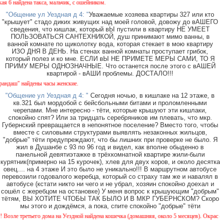
 найдена такса, мальчик, с ошейником.
"Общение ул Уездная д 4: "
Уважаемые хозяева квартиры 327 или кто
"крышует" стадо диких живущих над моей головой, довожу до вАШЕГО
сведения, что кишлак, который вЫ пустили в квартиру НЕ УМЕЕТ
ПОЛЬЗОВАТЬСЯ САНТЕХНИКОЙ, душ принимают мимо ванны, в
ванной комнате по щиколотку вода, которая стекает в мою квартиру
ИЗО ДНЯ В ДЕНЬ. На стенах ванной комнаты проступает грибок,
который полез и ко мне. ЕСЛИ вЫ НЕ ПРИМЕТЕ МЕРЫ САМИ, ТО Я
ПРИМУ МЕРЫ ОДНОЗНАЧНЫЕ. Что останется после этого с вАШЕЙ
квартирой - вАШИ проблемы. ДОСТАЛО!!!
аш" найдены часы женские.
"Общение ул Уездная д 4: "
Сегодня ночью, в кишлаке на 12 этаже, в
кв.321 был мордобой с бейсбольными битами и проломленными
черепами. Мне интересно - тёти, которые крышуют эти кишлаки,
спокойно спят? Или за тридцать серебряников им плевать, что мкр.
Губернский превращается в непонятное поселение? Вместо того, чтобы
вместе с силовыми структурами выявлять незаконных жильцов,
"добрые" тёти предупреждают, что бы лишних при проверке не было. Я
жил в Душанбе с 93 по 96 год и видел, как вполне обыденно в
панельной девятиэтажке в трёхкомнатной квартире жили-были
курятник(примерно на 15 курочек), хлев для двух коров, и около десятка
овец.... на 4 этаже И это было не уникально!!! В маршрутном автобусе
перевозили годовалого жеребца, который со страху там же и навалял в
автобусе (кстати никто ни чего и не убрал, хозяин спокойно доехал и
сошёл с жеребцом на остановке) У меня вопрос к крышующим "добрым"
тётям, ВЫ ХОТИТЕ ЧТОБЫ ТАК БЫЛО И В МКР ГУБЕРНСКОМ? Скоро
мы этого и дождёмся, а пока, спите спокойно "добрые" тёти
ле третьего дома на Уездной найдена кошечка (домашняя, около 5 месяцев). Окрас - кам