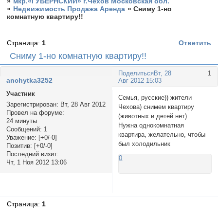
»
мкр.«ГУБЕРНСКИЙ» г.Чехов Московская обл.
»
Недвижимость Продажа Аренда
»
Сниму 1-но
комнатную квартиру!!
Страница:
1
Ответить
Сниму 1-но комнатную квартиру!!
Поделиться
Вт, 28
1
anchytka3252
Авг 2012 15:03
Участник
Семья, русские)) жители
Зарегистрирован
: Вт, 28 Авг 2012
Чехова) снимем квартиру
Провел на форуме:
(животных и детей нет)
24 минуты
Нужна однокомнатная
Сообщений:
1
квартира, желательно, чтобы
Уважение:
[+0/-0]
был холодильник
Позитив:
[+0/-0]
Последний визит:
0
Чт, 1 Ноя 2012 13:06
Страница:
1