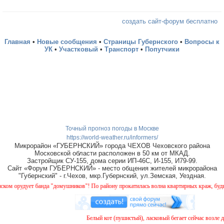
создать сайт-форум бесплатно
Главная
•
Новые сообщения
•
Страницы Губернского
•
Вопросы к
УК
•
Участковый
•
Транспорт
•
Попутчики
Точный прогноз погоды в Москве
https://world-weather.ru/informers/
Микрорайон «ГУБЕРНСКИЙ» города ЧЕХОВ Чеховского района
Московской области расположен в 50 км от МКАД.
Застройщик СУ-155, дома серии ИП-46С, И-155, И79-99.
Сайт «Форум ГУБЕРНСКИЙ» - место общения жителей микрорайона
"Губернский" - г.Чехов, мкр.Губернский, ул.Земская, Уездная.
 орудует банда "домушников"! По району прокатилась волна квартирных краж, будьте б
Белый кот (пушистый), ласковый бегает сейчас возле до