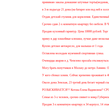
принимаю заказы домашние штучные торты(медовик, мура
в 3-м подъезде 21 дома (на батарее или под ней в холл
Отдам детский стульчик для кормления. Единственный мин
Срочно сдам 2-х комнатную квартиру без мебели. В Чехов
Продам кухонный гарнитур. Цена 10000 рублей. Торг ум
приму в дар хоккейные клюшки, лучше даже несколько:)
Куплю детское автокресло, для малыша от 1 года.
Оставлена молодым мужчиной спортивная сумка.
Очевидцы аварии в д. Чепелево просьба откликнуться.
Могу брать попутчиков в Москву до метро Аннино. Отъез
У кого сбежал хомяк. Сейчас временно проживает в 48 кв
Около дома Земская, 23 третий день бегает черный глад
РОЗЫСКИВАЕТСЯ!!! Котова Елена Вадимовна!! СР
Семья из 3-х человек, срочно снимет в микр.Губернский
Продам 3-х комнатную квартиру в 34 корпусе, 14 этаж, о