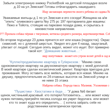
Забыли электронную книжку PocketBook на детской площадке возле
д.10 на ул.Земская! Готовы отблагодарить нашедшего.
Ищу желающих перевести своего ребенка из садика №11 
Уважаемые жильцы д.1 по ул.Земская и его соседи! Женщина на а/м
"опель" оливкового цвета №у 275 рс 197 протаранила две машины:
Пежо и Тойота, стоящие на парковке позади дома, и скрылась в
неизвестном направлении.
пала собака чёрная с тигровым, метиска среднего размера, короткошерстная. Собака пу
Во втором подъезде 23 дома прячется кот или кошка (подросток). Окрас
сиамский, но с длинной шерстью. Увидел его дня 4 назад, зашуганый,
убегает от людей. Сегодня опять видел, может кто ищет. Вот примерно
такой кот:
"Домашние животные...: "
ищу попутчиков . может кто утром возит детей в сад или
"Куплю/продам/меняю квартиру в Губернском.: "
Меняю свою
однокомнатную квартиру на двухкомнатную квартиру с моей доплатой.
В моей квартире сделан косметический ремонт. Квартира пригодна для
проживания. Могу оставить всю мебель, которая вся новая. Меняю на
двушку, предпочтительнее из 24-этажных высоток на Земской улице и
не ниже 15 этажа
Найдена собака. Порода такса. Мальчик. Ухоженная с ош
"Пушистики - Хвостатики в беде...: "
У дома №6 бегает
щенок,чистенький,красивый. кто потерял?отзовитесь.... или может кому
нужен питомец,пригрейте песика.холода же.умрет бедолага. или может
кто то знает куда его определить... :( хотела забрать себе но
родственники категорически против.