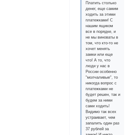
Платить столько
денег, еще самим
ходить за этими
платежками! С
нашим ящиком
все в порядке, и
не мы виноваты в
том, что кто-то не
хочет менять
замки или еще
что! А то, что
люди у нас в
России особенно
"молчаливые", то
никогда вопрос с
платежками не
будет решен, так и
будем за ними
сами ходить!
Видимо так всех
устраивает, чем
запалить один раз
37 рублей за
замок! И никто,