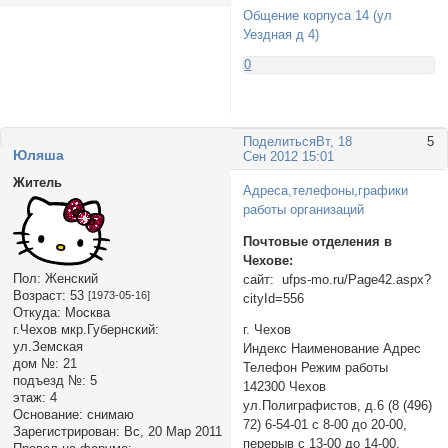
Общение корпуса 14 (ул
Уездная д 4)
0
Поделиться
Вт, 18
5
Юляша
Сен 2012 15:01
Житель
Адреса,телефоны,графики
работы организаций
Почтовые отделения в
Чехове:
Пол:
Женский
сайт: ufps-mo.ru/Page42.aspx?
Возраст:
53
[1973-05-16]
cityId=556
Откуда:
Москва
г.Чехов мкр.Губернский:
г. Чехов
ул.Земская
Индекс Наименование Адрес
дом №:
21
Телефон Режим работы
подъезд №:
5
142300 Чехов
этаж:
4
ул.Полиграфистов, д.6 (8 (496)
Основание:
снимаю
72) 6-54-01 с 8-00 до 20-00,
Зарегистрирован
: Вс, 20 Мар 2011
перерыв с 13-00 до 14-00,