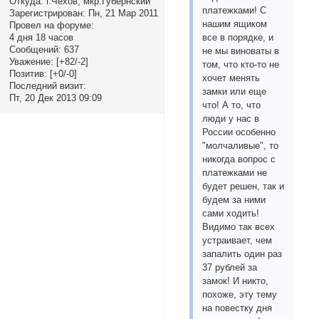
Откуда:
г.Чехов, мкр.Губернский
платежками! С
Зарегистрирован
: Пн, 21 Мар 2011
нашим ящиком
Провел на форуме:
4 дня 18 часов
все в порядке, и
Сообщений:
637
не мы виноваты в
Уважение:
[+82/-2]
том, что кто-то не
Позитив:
[+0/-0]
хочет менять
Последний визит:
замки или еще
Пт, 20 Дек 2013 09:09
что! А то, что
люди у нас в
России особенно
"молчаливые", то
никогда вопрос с
платежками не
будет решен, так и
будем за ними
сами ходить!
Видимо так всех
устраивает, чем
запалить один раз
37 рублей за
замок! И никто,
похоже, эту тему
на повестку дня