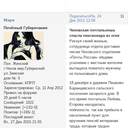
Поделиться
Пн, 24
11
Мари
Дек 2012 12:09
Почётный Губернчанин
Чеховская почтальонша
спасла пенсионера из огня
Рискуя своей жизнью,
сотрудница отдела доставки
писем Чеховского отделения
«Почты России» общими
усилиями с местным жителем
Пол:
Женский
вытащила пожилого мужчину
г.Чехов мкр.Губернский:
ул.Земская
из полыхавшего дома.
дом №:
6
18 декабря в деревне Пешково
Основание:
КПРП
Зарегистрирован
: Ср, 11 Апр 2012
Баранцевского сельского
Провел на форуме:
поселения загорелся дом. В
20 дней 5 часов
это время почтальон Любовь
Сообщений:
1022
Егорова находилась
Уважение:
[+131/-0]
поблизости, так как прибыла в
Позитив:
[+245/-1]
населенный пункт для
Последний визит:
вручения пенсий ветеранам
Вс, 27 Дек 2015 21:55
труда, которым трудно