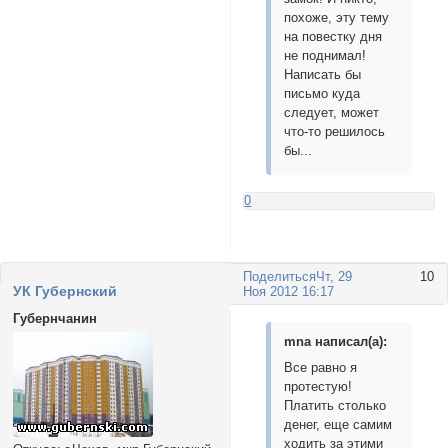
похоже, эту тему
на повестку дня
не поднимал!
Написать бы
письмо куда
следует, может
что-то решилось
бы...
0
Поделиться
Чт, 29
10
УК Губернский
Ноя 2012 16:17
Губернчанин
mnа написал(а):
Все равно я
протестую!
Платить столько
денег, еще самим
ходить за этими