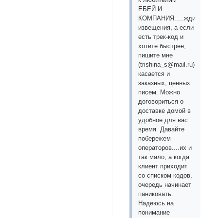
ЕБЕЙ И
КОМПАНИЯ.....ждите
извещения, а если
есть трек-код и
хотите быстрее,
пишите мне
(trishina_s@mail.ru)....это
касается и
заказных, ценных
писем. Можно
договориться о
доставке домой в
удобное для вас
время. Давайте
побережем
операторов....их и
так мало, а когда
клиент приходит
со списком кодов,
очередь начинает
паниковать.
Надеюсь на
понимание