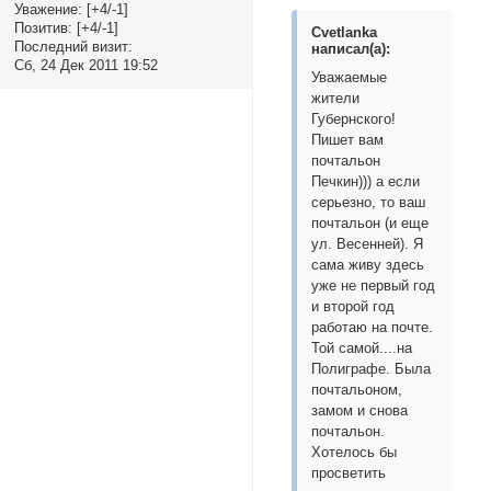
Уважение:
[+4/-1]
Позитив:
[+4/-1]
Cvetlanka
Последний визит:
написал(а):
Сб, 24 Дек 2011 19:52
Уважаемые
жители
Губернского!
Пишет вам
почтальон
Печкин))) а если
серьезно, то ваш
почтальон (и еще
ул. Весенней). Я
сама живу здесь
уже не первый год
и второй год
работаю на почте.
Той самой....на
Полиграфе. Была
почтальоном,
замом и снова
почтальон.
Хотелось бы
просветить