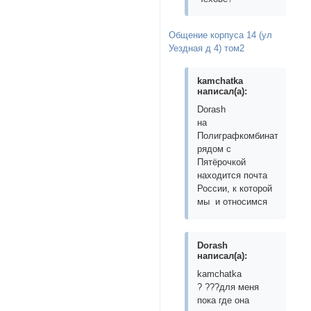
Общение корпуса 14 (ул
Уездная д 4) том2
kamchatka
написал(а):
Dorash
на
Полиграфкомбинате,
рядом с
Пятёрочкой
находится почта
России, к которой
мы и относимся
Dorash
написал(а):
kamchatka
? ???для меня
пока где она