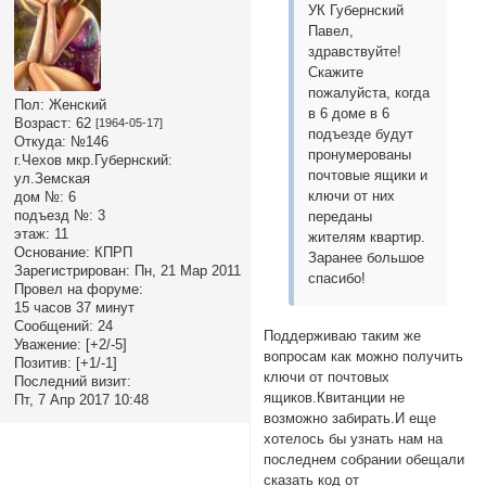
УК Губернский
Павел,
здравствуйте!
Скажите
пожалуйста, когда
Пол:
Женский
в 6 доме в 6
Возраст:
62
[1964-05-17]
подъезде будут
Откуда:
№146
пронумерованы
г.Чехов мкр.Губернский:
почтовые ящики и
ул.Земская
ключи от них
дом №:
6
подъезд №:
3
переданы
этаж:
11
жителям квартир.
Основание:
КПРП
Заранее большое
Зарегистрирован
: Пн, 21 Мар 2011
спасибо!
Провел на форуме:
15 часов 37 минут
Сообщений:
24
Поддерживаю таким же
Уважение:
[+2/-5]
вопросам как можно получить
Позитив:
[+1/-1]
ключи от почтовых
Последний визит:
ящиков.Квитанции не
Пт, 7 Апр 2017 10:48
возможно забирать.И еще
хотелось бы узнать нам на
последнем собрании обещали
сказать код от