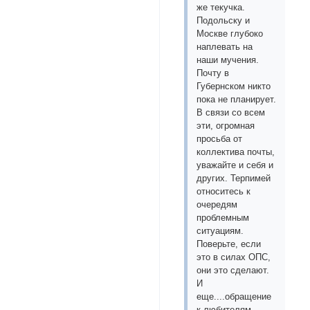
же текучка.
Подольску и
Москве глубоко
наплевать на
наши мучения.
Почту в
Губернском никто
пока не планирует.
В связи со всем
эти, огромная
просьба от
коллектива почты,
уважайте и себя и
других. Терпимей
относитесь к
очередям
проблемным
ситуациям.
Поверьте, если
это в силах ОПС,
они это сделают.
И
еще....обращение
к любителям