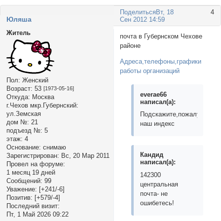
Поделиться
Вт, 18
4
Юляша
Сен 2012 14:59
Житель
почта в Губернском Чехове
районе
Адреса,телефоны,графики
работы организаций
Пол:
Женский
Возраст:
53
[1973-05-16]
everae66
Откуда:
Москва
написал(а):
г.Чехов мкр.Губернский:
ул.Земская
Подскажите,пожалуйста
дом №:
21
наш индекс
подъезд №:
5
этаж:
4
Основание:
снимаю
Кандид
Зарегистрирован
: Вс, 20 Мар 2011
написал(а):
Провел на форуме:
1 месяц 19 дней
142300
Сообщений:
99
центральная
Уважение:
[+241/-6]
почта- не
Позитив:
[+579/-4]
ошибетесь!
Последний визит:
Пт, 1 Май 2026 09:22