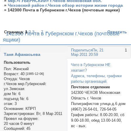
»
мкр.«ГУБЕРНСКИЙ» г.Чехов Московская обл.
»
Чеховский район г.Чехов обзор истории жизни города
»
142300 Почта в Губернском г.Чехов (почтовые ящики)
Страница:
1
2
3
…
7
»
Ответить
142300 Почта в Губернском г.Чехов (почтовые
ящики)
Поделиться
Пн, 21
1
Таня Афанасьевa
Мар 2011 20:59
Пользователь
Чего в Губернском НЕ
Пол:
Женский
хватает?
Возраст:
40
[1985-12-06]
Адреса, телефоны, графики
Откуда:
Чехов
работы организаций.
г.Чехов мкр.Губернский:
Почтовое отделение
ул.Земская
142300 ЧЕХОВ Московская
дом №:
6
Область г. Чехов
подъезд №:
6
Полиграфистов улица д.6 дом
этаж:
3
Основание:
КПРП
(4967) 26-54-01, 726-54-05
Зарегистрирован
: Вт, 8 Мар 2011
График работы: 8.00-20.00, сб
Провел на форуме:
9.00-18.00, обед 13.00-14.00,
20 часов 0 минут
вс - вых.
Сообщений:
45