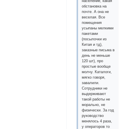
население, какая
обстановка на
почте. А она не
веселая. Все
помещения
усыпаны мелкими
пакетами
(посылочки из
Китая и тд),
заказные письма в
день не меньше
120 шт), про
простые вообще
молчу. Каталоги,
мягко говоря,
завалили.
Сотрудники не
выдерживают
такой работы не
морально, не
физически. За год
руководство
менялось 4 раза,
у операторов то