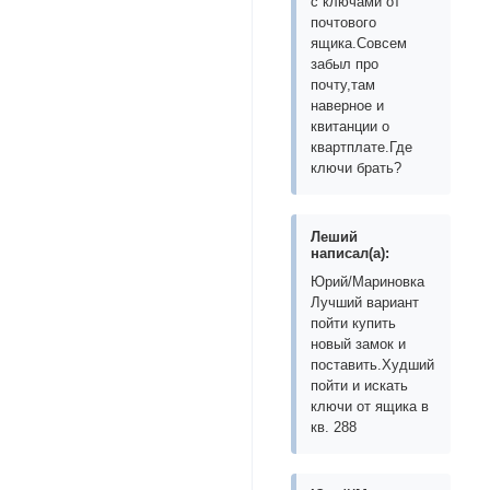
с ключами от
почтового
ящика.Совсем
забыл про
почту,там
наверное и
квитанции о
квартплате.Где
ключи брать?
Леший
написал(а):
Юрий/Мариновка
Лучший вариант
пойти купить
новый замок и
поставить.Худший
пойти и искать
ключи от ящика в
кв. 288