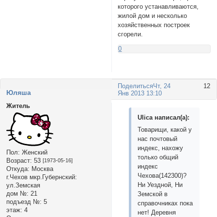
которого устанавливаются,
жилой дом и несколько
хозяйственных построек
сгорели.
0
Поделиться
Чт, 24
12
Юляша
Янв 2013 13:10
Житель
Ulica написал(а):
Товарищи, какой у
нас почтовый
индекс, нахожу
Пол:
Женский
только общий
Возраст:
53
[1973-05-16]
индекс
Откуда:
Москва
Чехова(142300)?
г.Чехов мкр.Губернский:
Ни Уездной, Ни
ул.Земская
дом №:
21
Земской в
подъезд №:
5
справочниках пока
этаж:
4
нет! Деревня