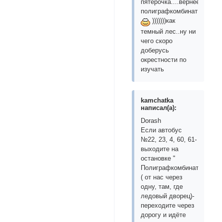
пятерочка....вернее
полиграфкомбинат
)))))))как
темный лес..ну ни
чего скоро
доберусь
окрестности по
изучать
kamchatka
написал(а):
Dorash
Если автобус
№22, 23, 4, 60, 61-
выходите на
остановке "
Полиграфкомбинат"
( от нас через
одну, там, где
ледовый дворец)-
переходите через
дорогу и идёте