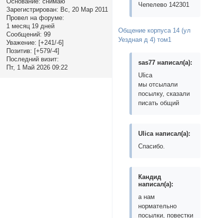
Основание:
снимаю
Чепелево 142301
Зарегистрирован
: Вс, 20 Мар 2011
Провел на форуме:
1 месяц 19 дней
Общение корпуса 14 (ул
Сообщений:
99
Уездная д 4) том1
Уважение:
[+241/-6]
Позитив:
[+579/-4]
Последний визит:
sas77 написал(а):
Пт, 1 Май 2026 09:22
Ulica
мы отсылали
посылку, сказали
писать общий
Ulica написал(а):
Спасибо.
Кандид
написал(а):
а нам
нормательно
посылки, повестки