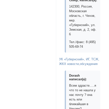
Скиф, написал(а):
142300, Россия,
Московская
область, г. Чехов,
мкр.
«Губернский», ул.
Земская, д. 2, оф.
6
Тел./факс: 8 (495)
505-69-74
УК «Губернский», ИГ, ТСЖ,
ЖКХ новости,обсуждения
Dorash
написал(а):
Всем здрасте.....я
что то не нашла у
нас почту ? она
есть или
ближайшая в
Чехове?