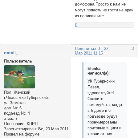
домофона.Просто к нам не
могут попасть не гости не врач
из поликлинике.
0
Поделиться
Вт, 22
3
nаtali_
Мар 2011 11:15
Пользователь
Elenka
написал(а):
УК Губернский
Павел,
Пол:
Женский
здравствуйте!
г.Чехов мкр.Губернский:
Скажите
ул.Земская
пожалуйста, когда
дом №:
6
в 6 доме в 6
подъезд №:
4
подъезде будут
этаж:
7
пронумерованы
Основание:
КПРП
почтовые ящики и
Зарегистрирован
: Вс, 20 Мар 2011
ключи от них
Провел на форуме: