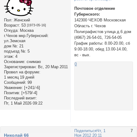
Почтовое отделение
Губернского:
Пол:
Женский
142300 ЧЕХОВ Московская
Возраст:
53
[1973-05-16]
Область г. Чехов
Откуда:
Москва
Полиграфистов улица д.6 дом
г.Чехов мкр.Губернский:
(4967) 26-54-01, 726-54-05
ул.Земская
График работы: 8.00-20.00, сб
дом №:
21
9.00-18.00, обед 13.00-14.00,
подъезд №:
5
вс - вых.
этаж:
4
Основание:
снимаю
0
Зарегистрирован
: Вс, 20 Мар 2011
Провел на форуме:
1 месяц 19 дней
Сообщений:
99
Уважение:
[+241/-6]
Позитив:
[+579/-4]
Последний визит:
Пт, 1 Май 2026 09:22
Поделиться
Чт, 1
7
Николай 66
Ноя 2012 20:11