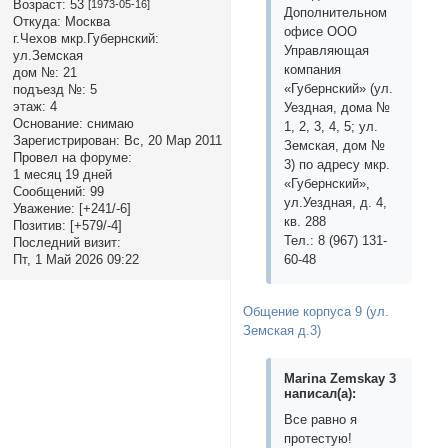
Возраст:
53
[1973-05-16]
Дополнительном
Откуда:
Москва
офисе ООО
г.Чехов мкр.Губернский:
Управляющая
ул.Земская
компания
дом №:
21
«Губернский» (ул.
подъезд №:
5
этаж:
4
Уездная, дома №
Основание:
снимаю
1, 2, 3, 4, 5; ул.
Зарегистрирован
: Вс, 20 Мар 2011
Земская, дом №
Провел на форуме:
3) по адресу мкр.
1 месяц 19 дней
«Губернский»,
Сообщений:
99
ул.Уездная, д. 4,
Уважение:
[+241/-6]
кв. 288
Позитив:
[+579/-4]
Тел.: 8 (967) 131-
Последний визит:
Пт, 1 Май 2026 09:22
60-48
Общение корпуса 9 (ул.
Земская д.3)
Marina Zemskay 3
написал(а):
Все равно я
протестую!