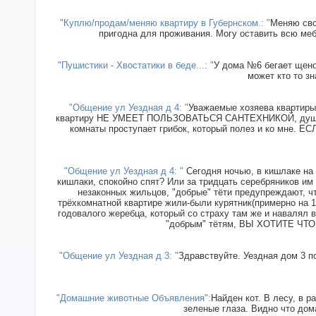
"Куплю/продам/меняю квартиру в Губернском.: "
Меняю сво
пригодна для проживания. Могу оставить всю меб
"Пушистики - Хвостатики в беде...: "
У дома №6 бегает щенок
может кто то зн
"Общение ул Уездная д 4: "
Уважаемые хозяева квартиры 
квартиру НЕ УМЕЕТ ПОЛЬЗОВАТЬСЯ САНТЕХНИКОЙ, душ прин
комнаты проступает грибок, который полез и ко мн
"Общение ул Уездная д 4: "
Сегодня ночью, в кишлаке на 
кишлаки, спокойно спят? Или за тридцать серебряников им
незаконных жильцов, "добрые" тёти предупреждают, чт
трёхкомнатной квартире жили-были курятник(примерно на 15
годовалого жеребца, который со страху там же и навалял в
"добрым" тётям, ВЫ ХОТИТЕ ЧТОБ
"Общение ул Уездная д 3: "
Здравствуйте. Уездная дом 3 п
"Домашние животные Объявления":
Найден кот. В лесу, в р
зеленые глаза. Видно что дома