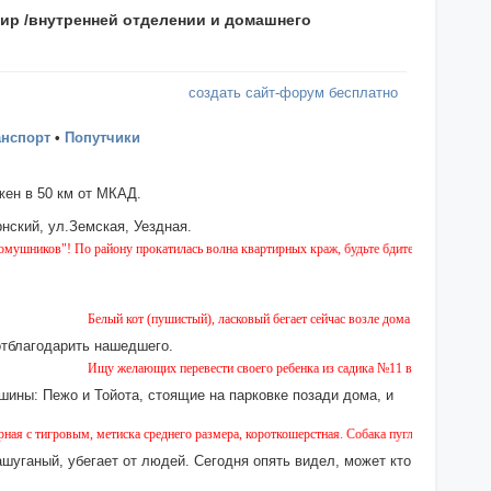
ир /внутренней отделении и домашнего
создать сайт-форум бесплатно
анспорт
•
Попутчики
ен в 50 км от МКАД.
нский, ул.Земская, Уездная.
"! По району прокатилась волна квартирных краж, будьте бдительны!
Белый кот (пушистый), ласковый бегает сейчас возле дома № 2 на Земской. П
отблагодарить нашедшего.
Ищу желающих перевести своего ребенка из садика №11 в садик № 26. Есть в
шины: Пежо и Тойота, стоящие на парковке позади дома, и
вым, метиска среднего размера, короткошерстная. Собака пугливая, не агрессивная. Кт
ашуганый, убегает от людей. Сегодня опять видел, может кто