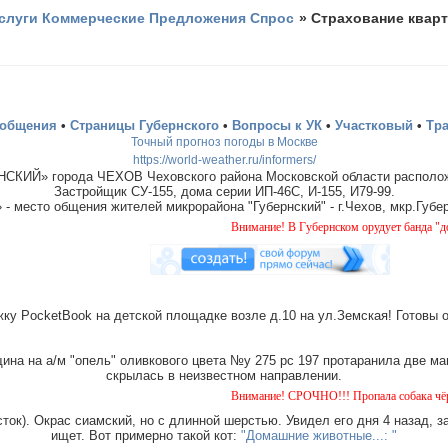
слуги Коммерческие Предложения Спрос
»
Страхование кварт
ообщения
•
Страницы Губернского
•
Вопросы к УК
•
Участковый
•
Тр
Точный прогноз погоды в Москве
https://world-weather.ru/informers/
СКИЙ» города ЧЕХОВ Чеховского района Московской области располож
Застройщик СУ-155, дома серии ИП-46С, И-155, И79-99.
место общения жителей микрорайона "Губернский" - г.Чехов, мкр.Губер
Внимание! В Губернском орудует банда "домушников
ку PocketBook на детской площадке возле д.10 на ул.Земская! Готовы 
на на а/м "опель" оливкового цвета №у 275 рс 197 протаранила две ма
скрылась в неизвестном направлении.
Внимание! СРОЧНО!!! Пропала собака чёрная с тигро
ток). Окрас сиамский, но с длинной шерстью. Увидел его дня 4 назад, з
ищет. Вот примерно такой кот:
"Домашние животные...: "