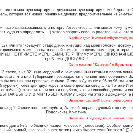
ю однокомнатную квартиру на двухкомнатную квартиру с моей доплатой.
ель, которая вся новая. Меняю на двушку, предпочтительнее из 24-этаж
,чистенький,красивый. кто потерял?отзовитесь.... или может кому нуже
ает куда его определить... :( хотела забрать себе но родственники катег
В районе дома Земская 6 найдена такса, мальчик, с 
327 или кто "крышует" стадо диких живущих над моей головой, довожу
имают мимо ванны, в ванной комнате по щиколотку вода, которая ст
е. ЕСЛИ вЫ НЕ ПРИМЕТЕ МЕРЫ САМИ, ТО Я ПРИМУ МЕРЫ ОДНОЗНАЧНЫЕ. Ч
проблемы. ДОСТАЛО!!!
Около магазина "Карандаш" найдены часы женские.
12 этаже, в кв.321 был мордобой с бейсбольными битами и проломленны
 плевать, что мкр. Губернский превращается в непонятное поселение? В
о бы лишних при проверке не было. Я жил в Душанбе с 93 по 96 год и в
 курочек), хлев для двух коров, и около десятка овец.... на 4 этаже И 
 автобусе (кстати никто ни чего и не убрал, хозяин спокойно доехал и
Ы ТАК БЫЛО И В МКР ГУБЕРНСКОМ? Скоро мы этого и дождёмся, а пок
Внимание! Срочно!!! Возле третьего дома на Уездно
одъезд 1. Отзовитесь, пожалуйста, Алексей, неравнодушный к щенку нем
Подольске). Кристина.
Внимание! В подъезде по ул. Земская 5 уже около ме
айоне дома № 3 по Уездной найден кот серый (полосатый). Особые примет
шний - умный, ласковый, знает лоток ( и что бывает если "не знать" )))