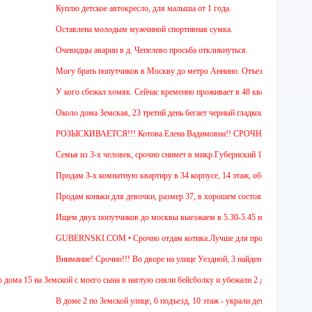
Куплю детское автокресло, для малыша от 1 года.
Оставлена молодым мужчиной спортивная сумка.
Очевидцы аварии в д. Чепелево просьба откликнуться.
Могу брать попутчиков в Москву до метро Аннино. Отъезд 6.45 от мкр.Губер
У кого сбежал хомяк. Сейчас временно проживает в 48 квартире (9 этаж ул Зе
Около дома Земская, 23 третий день бегает черный гладкошерстый высокий пе
РОЗЫСКИВАЕТСЯ!!! Котова Елена Вадимовна!! СРОЧНО ОТЗОВИТЕСЬ.
Семья из 3-х человек, срочно снимет в микр.Губернский 1 или 2-х комнатную
Продам 3-х комнатную квартиру в 34 корпусе, 14 этаж, общ. пл. 88 м. Цена 4
Продам коньки для девочки, размер 37, в хорошем состоянии.
Ищем двух попутчиков до москвы выезжаем в 5.30-5.45 и обратно в 18.00 с 
GUBERNSKI.COM • Срочно отдам котика.Лучше для проживания в частном дом
Внимание! Срочно!!! Во дворе на улице Уездной, 3 найден щенок. Осмотрен в
на Земской с моего сына в наглую сняли бейсболку и убежали 2 девочки.Одну из низ зов
В доме 2 по Земской улице, 6 подъезд, 10 этаж - украли детский снегокат голу