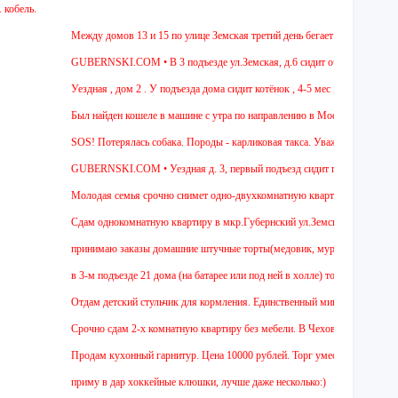
Между домов 13 и 15 по улице Земская третий день бегает собака из породы 
GUBERNSKI.COM • В 3 подъезде ул.Земская, д.6 сидит очень голодная черн
Уездная , дом 2 . У подъезда дома сидит котёнок , 4-5 мес , девочка. Чёрная
Был найден кошеле в машине с утра по направлению в Москву,девушка садила
SOS! Потерялась собака. Породы - карликовая такса. Уважаемые соседи! Жит
GUBERNSKI.COM • Уездная д. 3, первый подъезд сидит полосатый ОЧЕНЬ
Молодая семья срочно снимет одно-двухкомнатную квартиру на длительный с
Cдам однокомнатную квартиру в мкр.Губернский ул.Земская. Ремонт от застро
принимаю заказы домашние штучные торты(медовик, муравейник, наполеон,па
в 3-м подъезде 21 дома (на батарее или под ней в холле) тоскует и доверчи
Отдам детский стульчик для кормления. Единственный минус - нет мягкой нак
Срочно сдам 2-х комнатную квартиру без мебели. В Чехове буду после 15-00. 
Продам кухонный гарнитур. Цена 10000 рублей. Торг уместен.
приму в дар хоккейные клюшки, лучше даже несколько:)