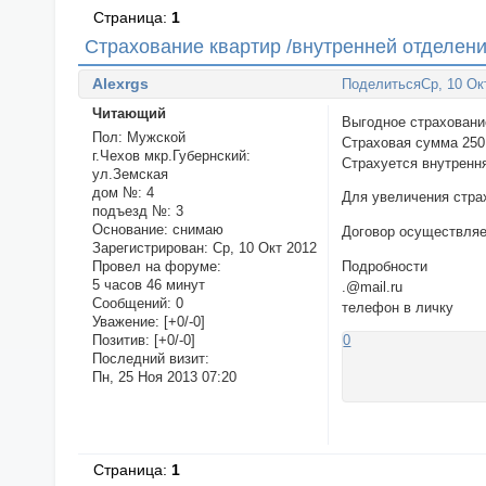
Страница:
1
Страхование квартир /внутренней отделен
Alexrgs
Поделиться
Ср, 10 Ок
Читающий
Выгодное страховани
Пол:
Мужской
Страховая сумма 250
г.Чехов мкр.Губернский:
Страхуется внутренн
ул.Земская
дом №:
4
Для увеличения стра
подъезд №:
3
Основание:
снимаю
Договор осуществляе
Зарегистрирован
: Ср, 10 Окт 2012
Подробности
Провел на форуме:
5 часов 46 минут
.@mail.ru
Сообщений:
0
телефон в личку
Уважение:
[+0/-0]
0
Позитив:
[+0/-0]
Последний визит:
Пн, 25 Ноя 2013 07:20
Страница:
1