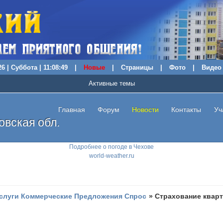
6 | Суббота | 11:08:50
|
Новые
|
Страницы
|
Фото
|
Видео
Активные темы
Главная
Форум
Новости
Контакты
Уч
вская обл.
Подробнее о погоде в Чехове
world-weather.ru
слуги Коммерческие Предложения Спрос
»
Страхование кварт