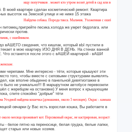
ищу попутчиков . может кто утром возит детей в сад или в школу в город ? во
 В моей квартире сделан косметический ремонт. Квартира
ных высоток на Земской улице и не ниже 15 этажа
Найдена собака. Порода такса. Мальчик. Ухоженная с ошейником. Найдена в р
н питомец,пригрейте песика.холода же.умрет бедолага. или
орически против.
ошейником.
 до вАШЕГО сведения, что кишлак, который вЫ пустили в
екает в мою квартиру ИЗО ДНЯ В ДЕНЬ. На стенах ванной
то останется после этого с вАШЕЙ квартирой - вАШИ
ми черепами. Мне интересно - тёти, которые крышуют эти
место того, чтобы вместе с силовыми структурами выявлять
идел, как вполне обыденно в панельной девятиэтажке в
это было не уникально!!! В маршрутном автобусе перевозили
 сошёл с жеребцом на остановке) У меня вопрос к крышующим
а, спите спокойно "добрые" тёти
й найдена кошечка (домашняя, около 5 месяцев). Окрас - камышовый, на один глазик (во
ецкой овчарки (у Вас есть взрослая кошка, Вы работаете в
сяца проживает кот. Персиковый окрас, не кастрирован, возраст менее года, ухожен, яв
ы - белое пятно на переносице, белая грудка, белые лапки,
 Ищет старых или новых хозяев.