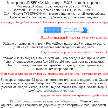
Микрорайон «ГУБЕРНСКИЙ» города ЧЕХОВ Чеховского района
Московской области расположен в 50 км от МКАД.
Застройщик СУ-155, дома серии ИП-46С, И-155, И79-99.
Сайт «Форум ГУБЕРНСКИЙ» - место общения жителей микрорайона
"Губернский" - г.Чехов, мкр.Губернский, ул.Земская, Уездная.
орудует банда "домушников"! По району прокатилась волна квартирных краж, будьте бд
Белый кот (пушистый), ласковый бегает сейчас возле дом
Забыли электронную книжку PocketBook на детской площадке возле
д.10 на ул.Земская! Готовы отблагодарить нашедшего.
Ищу желающих перевести своего ребенка из садика №11 в
Уважаемые жильцы д.1 по ул.Земская и его соседи! Женщина на а/м
"опель" оливкового цвета №у 275 рс 197 протаранила две машины:
Пежо и Тойота, стоящие на парковке позади дома, и скрылась в
неизвестном направлении.
ала собака чёрная с тигровым, метиска среднего размера, короткошерстная. Собака пуг
Во втором подъезде 23 дома прячется кот или кошка (подросток). Окрас
сиамский, но с длинной шерстью. Увидел его дня 4 назад, зашуганый,
убегает от людей. Сегодня опять видел, может кто ищет. Вот примерно
такой кот:
"Домашние животные...: "
ищу попутчиков . может кто утром возит детей в сад или 
"Куплю/продам/меняю квартиру в Губернском.: "
Меняю свою
однокомнатную квартиру на двухкомнатную квартиру с моей доплатой.