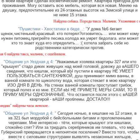
В моей квартире сделан косметический ремонт. Квартира пригодна для
проживания. Могу оставить всю мебель, которая вся новая. Меняю на
двушку, предпочтительнее из 24-этажных высоток на Земской улице и
не ниже 15 этажа
Найдена собака. Порода такса. Мальчик. Ухоженная с оше
"Пушистики - Хвостатики в беде...: "
У дома №6 бегает
щенок,чистенький,красивый. кто потерял?отзовитесь.... или может кому
нужен питомец,пригрейте песика.холода же.умрет бедолага. или может
кто то знает куда его определить... :( хотела забрать себе но
родственники категорически против.
найдена такса, мальчик, с ошейником.
"Общение ул Уездная д 4: "
Уважаемые хозяева квартиры 327 или кто
"крышует" стадо диких живущих над моей головой, довожу до вАШЕГО
сведения, что кишлак, который вЫ пустили в квартиру НЕ УМЕЕТ
ПОЛЬЗОВАТЬСЯ САНТЕХНИКОЙ, душ принимают мимо ванны, в
ванной комнате по щиколотку вода, которая стекает в мою квартиру
ИЗО ДНЯ В ДЕНЬ. На стенах ванной комнаты проступает грибок,
который полез и ко мне. ЕСЛИ вЫ НЕ ПРИМЕТЕ МЕРЫ САМИ, ТО Я
ПРИМУ МЕРЫ ОДНОЗНАЧНЫЕ. Что останется после этого с вАШЕЙ
квартирой - вАШИ проблемы. ДОСТАЛО!!!
ш" найдены часы женские.
"Общение ул Уездная д 4: "
Сегодня ночью, в кишлаке на 12 этаже, в
кв.321 был мордобой с бейсбольными битами и проломленными
черепами. Мне интересно - тёти, которые крышуют эти кишлаки,
спокойно спят? Или за тридцать серебряников им плевать, что мкр.
Губернский превращается в непонятное поселение? Вместо того, чтобы
вместе с силовыми структурами выявлять незаконных жильцов,