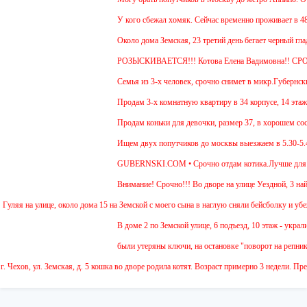
У кого сбежал хомяк. Сейчас временно проживает в 48 кв
Около дома Земская, 23 третий день бегает черный глад
РОЗЫСКИВАЕТСЯ!!! Котова Елена Вадимовна!! СР
Семья из 3-х человек, срочно снимет в микр.Губернский 
Продам 3-х комнатную квартиру в 34 корпусе, 14 этаж, о
Продам коньки для девочки, размер 37, в хорошем состо
Ищем двух попутчиков до москвы выезжаем в 5.30-5.45 и
GUBERNSKI.COM • Срочно отдам котика.Лучше для прожи
Внимание! Срочно!!! Во дворе на улице Уездной, 3 найде
я на улице, около дома 15 на Земской с моего сына в наглую сняли бейсболку и убежали 
В доме 2 по Земской улице, 6 подъезд, 10 этаж - украли д
были утеряны ключи, на остановке "поворот на репниково
хов, ул. Земская, д. 5 кошка во дворе родила котят. Возраст примерно 3 недели. Предп