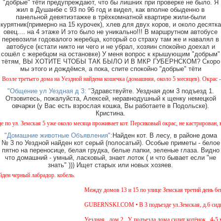
"добрые" тёти предупреждают, что бы лишних при проверке не было. Я
жил в Душанбе с 93 по 96 год и видел, как вполне обыденно в
панельной девятиэтажке в трёхкомнатной квартире жили-были
курятник(примерно на 15 курочек), хлев для двух коров, и около десятка
овец.... на 4 этаже И это было не уникально!!! В маршрутном автобусе
перевозили годовалого жеребца, который со страху там же и навалял в
автобусе (кстати никто ни чего и не убрал, хозяин спокойно доехал и
сошёл с жеребцом на остановке) У меня вопрос к крышующим "добрым"
тётям, ВЫ ХОТИТЕ ЧТОБЫ ТАК БЫЛО И В МКР ГУБЕРНСКОМ? Скоро
мы этого и дождёмся, а пока, спите спокойно "добрые" тёти
е третьего дома на Уездной найдена кошечка (домашняя, около 5 месяцев). Окрас - камы
"Общение ул Уездная д 3: "
Здравствуйте. Уездная дом 3 подъезд 1.
Отзовитесь, пожалуйста, Алексей, неравнодушный к щенку немецкой
овчарки (у Вас есть взрослая кошка, Вы работаете в Подольске).
Кристина.
ул. Земская 5 уже около месяца проживает кот. Персиковый окрас, не кастрирован, возра
"Домашние животные Объявления":
Найден кот. В лесу, в районе дома
№ 3 по Уездной найден кот серый (полосатый). Особые приметы - белое
пятно на переносице, белая грудка, белые лапки, зеленые глаза. Видно
что домашний - умный, ласковый, знает лоток ( и что бывает если "не
знать" ))) Ищет старых или новых хозяев.
черный лабрадор. кобель.
Между домов 13 и 15 по улице Земская третий день бегае
GUBERNSKI.COM • В 3 подъезде ул.Земская, д.6 сидит о
Уездная , дом 2 . У подъезда дома сидит котёнок , 4-5 м