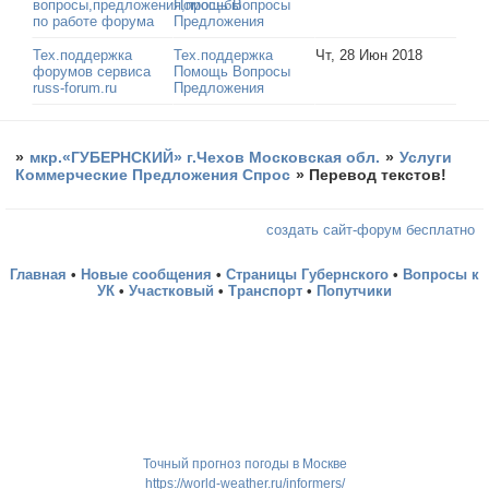
вопросы,предложения,просьбы
Помощь Вопросы
по работе форума
Предложения
Тех.поддержка
Тех.поддержка
Чт, 28 Июн 2018
форумов сервиса
Помощь Вопросы
russ-forum.ru
Предложения
»
мкр.«ГУБЕРНСКИЙ» г.Чехов Московская обл.
»
Услуги
Коммерческие Предложения Спрос
»
Перевод текстов!
создать сайт-форум бесплатно
Главная
•
Новые сообщения
•
Страницы Губернского
•
Вопросы к
УК
•
Участковый
•
Транспорт
•
Попутчики
Точный прогноз погоды в Москве
https://world-weather.ru/informers/