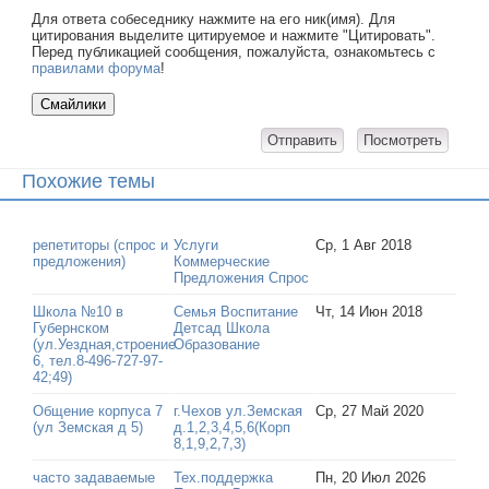
Для ответа собеседнику нажмите на его ник(имя). Для
цитирования выделите цитируемое и нажмите "Цитировать".
Перед публикацией сообщения, пожалуйста, ознакомьтесь с
правилами форума
!
Похожие темы
репетиторы (спрос и
Услуги
Ср, 1 Авг 2018
предложения)
Коммерческие
Предложения Спрос
Школа №10 в
Семья Воспитание
Чт, 14 Июн 2018
Губернском
Детсад Школа
(ул.Уездная,строение
Образование
6, тел.8-496-727-97-
42;49)
Общение корпуса 7
г.Чехов ул.Земская
Ср, 27 Май 2020
(ул Земская д 5)
д.1,2,3,4,5,6(Корп
8,1,9,2,7,3)
часто задаваемые
Тех.поддержка
Пн, 20 Июл 2026