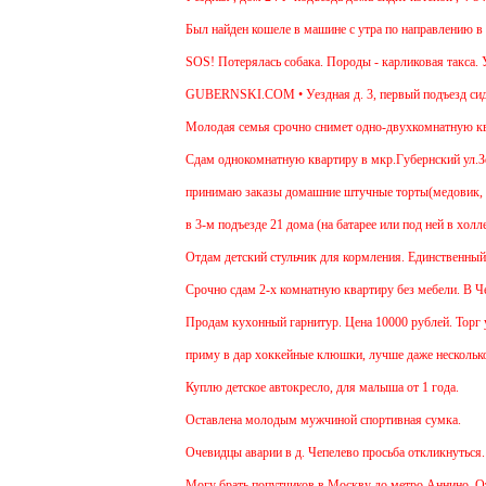
Был найден кошеле в машине с утра по направлению в Мо
SOS! Потерялась собака. Породы - карликовая такса. Ув
GUBERNSKI.COM • Уездная д. 3, первый подъезд сид
Молодая семья срочно снимет одно-двухкомнатную кварт
Cдам однокомнатную квартиру в мкр.Губернский ул.Земска
принимаю заказы домашние штучные торты(медовик, мура
в 3-м подъезде 21 дома (на батарее или под ней в холле
Отдам детский стульчик для кормления. Единственный мин
Срочно сдам 2-х комнатную квартиру без мебели. В Чехов
Продам кухонный гарнитур. Цена 10000 рублей. Торг ум
приму в дар хоккейные клюшки, лучше даже несколько:)
Куплю детское автокресло, для малыша от 1 года.
Оставлена молодым мужчиной спортивная сумка.
Очевидцы аварии в д. Чепелево просьба откликнуться.
Могу брать попутчиков в Москву до метро Аннино. Отъез