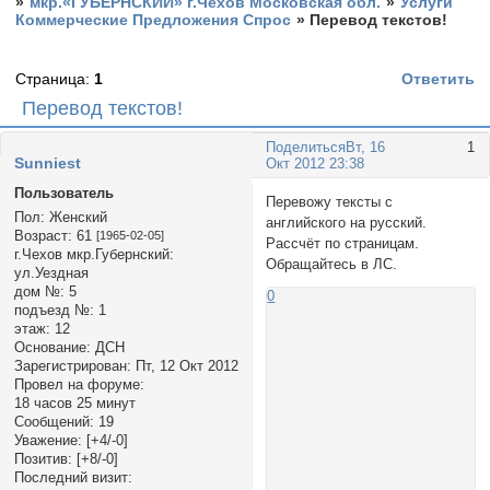
»
мкр.«ГУБЕРНСКИЙ» г.Чехов Московская обл.
»
Услуги
Коммерческие Предложения Спрос
»
Перевод текстов!
Страница:
1
Ответить
Перевод текстов!
Поделиться
Вт, 16
1
Sunniest
Окт 2012 23:38
Пользователь
Перевожу тексты с
Пол:
Женский
английского на русский.
Возраст:
61
[1965-02-05]
Рассчёт по страницам.
г.Чехов мкр.Губернский:
Обращайтесь в ЛС.
ул.Уездная
дом №:
5
0
подъезд №:
1
этаж:
12
Основание:
ДСН
Зарегистрирован
: Пт, 12 Окт 2012
Провел на форуме:
18 часов 25 минут
Сообщений:
19
Уважение:
[+4/-0]
Позитив:
[+8/-0]
Последний визит: