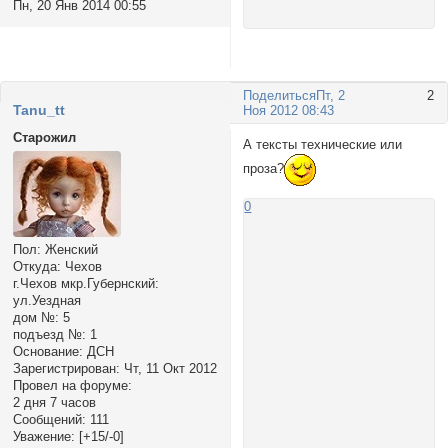
Пн, 20 Янв 2014 00:55
Поделиться
Пт, 2
2
Tanu_tt
Ноя 2012 08:43
Старожил
А тексты технические или
проза?
0
Пол:
Женский
Откуда:
Чехов
г.Чехов мкр.Губернский:
ул.Уездная
дом №:
5
подъезд №:
1
Основание:
ДСН
Зарегистрирован
: Чт, 11 Окт 2012
Провел на форуме:
2 дня 7 часов
Сообщений:
111
Уважение:
[+15/-0]