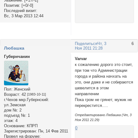
Уважение:
[+17/-2]
Позитив:
[+0/-0]
Последний визит:
Вс, 3 Мар 2013 12:44
Поделиться
Чт, 3
6
Любашка
Ноя 2011 21:28
Губернчанин
Varvar
к сожалению дорого это стоит,
при том что Администрации
города и района начхать на
это, они даже и не собираются
шевелится в этом
Пол:
Женский
направлении
Возраст:
42
[1983-10-11]
г.Чехов мкр.Губернский:
Пока гром не грянет, мужик не
ул.Земская
перекрестится.....
дом №:
2
подъезд №:
1
Отредактировано Любашка (Чт, 3
Ноя 2011 21:29)
этаж:
4
Основание:
КПРП
0
Зарегистрирован
: Пн, 14 Фев 2011
Провел на форуме: