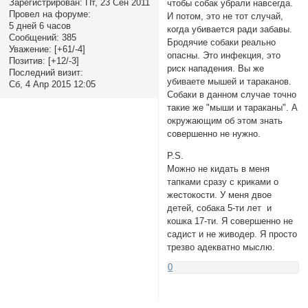
Зарегистрирован
: Пт, 23 Сен 2011
чтобы собак убрали навсегда.
Провел на форуме:
И потом, это не тот случай,
5 дней 6 часов
когда убивается ради забавы.
Сообщений:
385
Бродячие собаки реально
Уважение:
[+61/-4]
опасны. Это инфекция, это
Позитив:
[+12/-3]
риск нападения. Вы же
Последний визит:
убиваете мышей и тараканов.
Сб, 4 Апр 2015 12:05
Собаки в данном случае точно
такие же "мыши и тараканы". А
окружающим об этом знать
совершенно не нужно.
P.S.
Можно не кидать в меня
тапками сразу с криками о
жестокости. У меня двое
детей, собака 5-ти лет и
кошка 17-ти. Я совершенно не
садист и не живодер. Я просто
трезво адекватно мыслю.
0