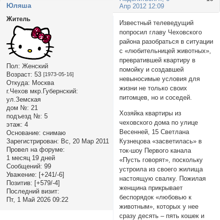
Юляша
Апр 2012 12:09
Житель
Известный телеведущий
попросил главу Чеховского
района разобраться в ситуации
с «любительницей животных»,
превратившей квартиру в
Пол:
Женский
помойку и создавшей
Возраст:
53
[1973-05-16]
невыносимые условия для
Откуда:
Москва
жизни не только своих
г.Чехов мкр.Губернский:
питомцев, но и соседей.
ул.Земская
дом №:
21
Хозяйка квартиры из
подъезд №:
5
чеховского дома по улице
этаж:
4
Весенней, 15 Светлана
Основание:
снимаю
Кузнецова «засветилась» в
Зарегистрирован
: Вс, 20 Мар 2011
Провел на форуме:
ток-шоу Первого канала
1 месяц 19 дней
«Пусть говорят», поскольку
Сообщений:
99
устроила из своего жилища
Уважение:
[+241/-6]
настоящую свалку. Пожилая
Позитив:
[+579/-4]
женщина прикрывает
Последний визит:
беспорядок «любовью к
Пт, 1 Май 2026 09:22
животным», которых у нее
сразу десять – пять кошек и