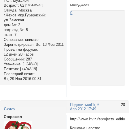
Пол:
Мужской
солидарен
Возраст:
62
[1964-05-10]
Откуда:
Москва
0
г.Чехов мкр.Губернский:
ул.Земская
дом №:
2
подъезд №:
5
этаж:
7
Основание:
снимаю
Зарегистрирован
: Вс, 13 Фев 2011
Провел на форуме:
12 дней 20 часов
Сообщений:
287
Уважение:
[+248/-0]
Позитив:
[+404/-19]
Последний визит:
Вт, 29 Ноя 2016 00:31
Поделиться
Пт, 6
20
Cкиф
Апр 2012 17:49
Старожил
http://www.1tv.ru/sprojects_editio
Кошачье царство