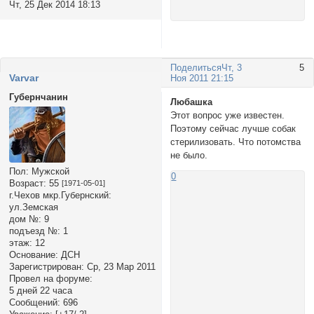
Чт, 25 Дек 2014 18:13
Поделиться
Чт, 3
5
Varvar
Ноя 2011 21:15
Губернчанин
Любашка
Этот вопрос уже известен.
Поэтому сейчас лучше собак
стерилизовать. Что потомства
не было.
Пол:
Мужской
0
Возраст:
55
[1971-05-01]
г.Чехов мкр.Губернский:
ул.Земская
дом №:
9
подъезд №:
1
этаж:
12
Основание:
ДСН
Зарегистрирован
: Ср, 23 Мар 2011
Провел на форуме:
5 дней 22 часа
Сообщений:
696