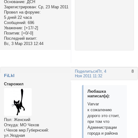
Основание:
ДСН
Зарегистрирован
: Ср, 23 Мар 2011
Провел на форуме:
5 дней 22 часа
Сообщений:
696
Уважение:
[+17/-2]
Позитив:
[+0/-0]
Последний визит:
Вс, 3 Мар 2013 12:44
Поделиться
Пт, 4
8
FiLkI
Ноя 2011 11:32
Старожил
Любашка
написал(а):
Varvar
к сожалению
дорого это стоит,
Пол:
Женский
при том что
Откуда:
МО Чехов
Администрации
г.Чехов мкр.Губернский:
города и района
ул.Уездная