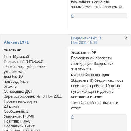
настоящее время мы
занимаемся этой проблемой.
0
Поделиться
Чт, 3
2
Aleksey1971
Ноя 2011 15:38
Участник
Уважаемая УК.
Пол:
Мужской
Возможно ли провести
Возраст:
54
[1971-11-11]
ликвидацию бездомных
г.Чехов мкр.Губернский:
животных в
ул.Земская
микрорайоне,сегодня
дом №:
10
10(десять!!!) бездомных псов
подъезд №:
5
носились в районе 10 дома
этаж:
5
пугая женщин и детей,в
Основание:
ДСН
Зарегистрирован
: Чт, 3 Ноя 2011
частности и моих
Провел на форуме:
тоже.Спасибо за быстрый
28 минут
ответ.
Сообщений:
2
Уважение:
[+0/-0]
0
Позитив:
[+0/-0]
Последний визит: