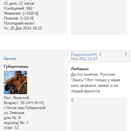
21 день 12 часов
Сообщений:
942
Уважение:
[+102/-6]
Позитив:
[+22/-0]
Последний визит:
Чт, 25 Дек 2014 18:13
Поделиться
Чт, 3
7
Varvar
Ноя 2011 21:47
Губернчанин
Любашка
Да это понятно. Русское
"Авось"! Вот только у меня
кота загрызли, может и на
людей бросятся.
Пол:
Мужской
0
Возраст:
55
[1971-05-01]
г.Чехов мкр.Губернский:
ул.Земская
дом №:
9
подъезд №:
1
этаж:
12