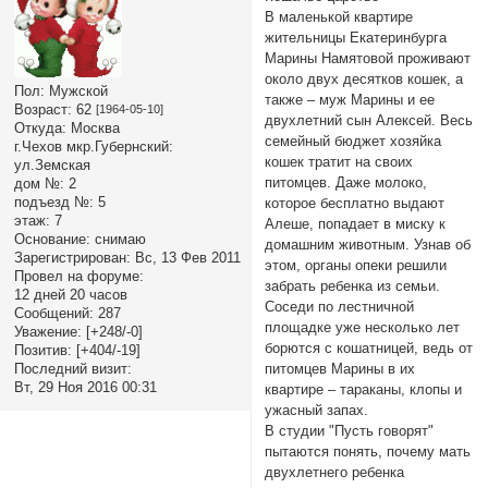
В маленькой квартире
жительницы Екатеринбурга
Марины Намятовой проживают
около двух десятков кошек, а
Пол:
Мужской
также – муж Марины и ее
Возраст:
62
[1964-05-10]
двухлетний сын Алексей. Весь
Откуда:
Москва
семейный бюджет хозяйка
г.Чехов мкр.Губернский:
кошек тратит на своих
ул.Земская
питомцев. Даже молоко,
дом №:
2
подъезд №:
5
которое бесплатно выдают
этаж:
7
Алеше, попадает в миску к
Основание:
снимаю
домашним животным. Узнав об
Зарегистрирован
: Вс, 13 Фев 2011
этом, органы опеки решили
Провел на форуме:
забрать ребенка из семьи.
12 дней 20 часов
Соседи по лестничной
Сообщений:
287
площадке уже несколько лет
Уважение:
[+248/-0]
борются с кошатницей, ведь от
Позитив:
[+404/-19]
Последний визит:
питомцев Марины в их
Вт, 29 Ноя 2016 00:31
квартире – тараканы, клопы и
ужасный запах.
В студии "Пусть говорят"
пытаются понять, почему мать
двухлетнего ребенка