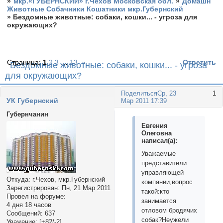
»
мкр.«ГУБЕРНСКИЙ» г.Чехов Московская обл.
»
Домашн
Животные Собачники Кошатники мкр.Губернский
»
Бездомные животные: собаки, кошки... - угроза для
окружающих?
Страница:
1
2
3
…
13
»
Ответить
Бездомные животные: собаки, кошки... - угроза
для окружающих?
Поделиться
Ср, 23
1
УК Губернский
Мар 2011 17:39
Губернчанин
Евгения
Олеговна
написал(а):
Уважаемые
представители
управляющей
Откуда:
г.Чехов, мкр.Губернский
компании,вопрос
Зарегистрирован
: Пн, 21 Мар 2011
такой:кто
Провел на форуме:
занимается
4 дня 18 часов
отловом бродячих
Сообщений:
637
собак?Неужели
Уважение:
[+82/-2]