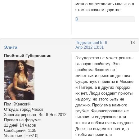
можно ли оставлять малыша в
этом кошачьем царстве.
0
Поделиться
Пт, 6
18
Элита
Апр 2012 13:31
Почётный Губернчанин
Государство не может решить
главную проблему. Это
проблема бездомных
животных и приютов для них.
Существуют приюты в Москве
и Питере, а в других городах
их нет. Люди создают приюты
на дому, но этого быть не
Пол:
Женский
должно. Проблема намного
Откуда:
город Чехов
глубже. Финансирование же
Зарегистрирован
: Вс, 8 Янв 2012
питания и содержание для
Провел на форуме:
кошки и собаки очень скудное.
11 дней 14 часов
Денег не выделяют почти, а
Сообщений:
1135
чтобы их привить и
Уважение:
[+76/-0]