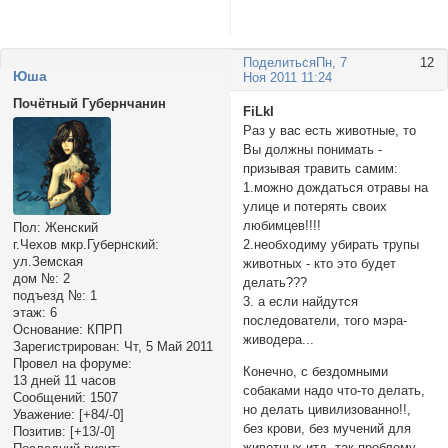
Поделиться
Пн, 7
12
Юша
Ноя 2011 11:24
Почётный Губернчанин
FiLkI
Раз у вас есть животные, то
Вы должны понимать -
призывая травить самим:
1.можно дождаться отравы на
улице и потерять своих
любимцев!!!!
Пол:
Женский
2.необходиму убирать трупы
г.Чехов мкр.Губернский:
ул.Земская
животных - кто это будет
дом №:
2
делать???
подъезд №:
1
3. а если найдутся
этаж:
6
последователи, того мэра-
Основание:
КПРП
живодера...
Зарегистрирован
: Чт, 5 Май 2011
Провел на форуме:
Конечно, с бездомными
13 дней 11 часов
собаками надо что-то делать,
Сообщений:
1507
но делать цивилизованно!!,
Уважение:
[+84/-0]
без крови, без мучений для
Позитив:
[+13/-0]
животных итд, так проблему