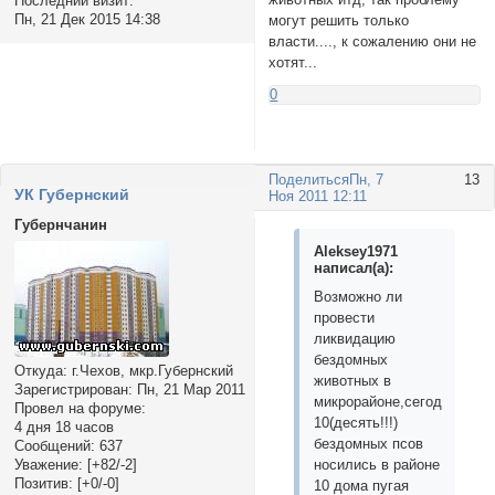
Последний визит:
Пн, 21 Дек 2015 14:38
могут решить только
власти...., к сожалению они не
хотят...
0
Поделиться
Пн, 7
13
УК Губернский
Ноя 2011 12:11
Губернчанин
Aleksey1971
написал(а):
Возможно ли
провести
ликвидацию
бездомных
Откуда:
г.Чехов, мкр.Губернский
животных в
Зарегистрирован
: Пн, 21 Мар 2011
микрорайоне,сегодня
Провел на форуме:
10(десять!!!)
4 дня 18 часов
бездомных псов
Сообщений:
637
Уважение:
[+82/-2]
носились в районе
Позитив:
[+0/-0]
10 дома пугая