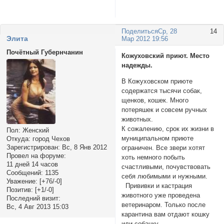
Поделиться
Ср, 28
14
Элита
Мар 2012 19:56
Почётный Губернчанин
Кожуховский приют. Место
надежды.
В Кожуховском приюте
содержатся тысячи собак,
щенков, кошек. Много
потеряшек и совсем ручных
животных.
К сожалению, срок их жизни в
Пол:
Женский
муниципальном приюте
Откуда:
город Чехов
Зарегистрирован
: Вс, 8 Янв 2012
ограничен. Все звери хотят
Провел на форуме:
хоть немного побыть
11 дней 14 часов
счастливыми, почувствовать
Сообщений:
1135
себя любимыми и нужными.
Уважение:
[+76/-0]
Прививки и кастрация
Позитив:
[+1/-0]
животного уже проведена
Последний визит:
ветеринаром. Только после
Вс, 4 Авг 2013 15:03
карантина вам отдают кошку
или собачку.