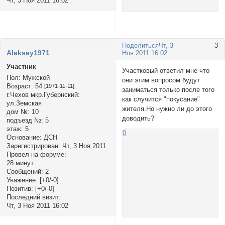
Чт, 3 Ноя 2011 16:02
Поделиться
Чт, 3
3
Aleksey1971
Ноя 2011 16:02
Участник
Участковый ответил мне что
Пол:
Мужской
они этим вопросом будут
Возраст:
54
[1971-11-11]
заниматься только после того
г.Чехов мкр.Губернский:
как случится "покусание"
ул.Земская
жителя.Но нужно ли до этого
дом №:
10
доводить?
подъезд №:
5
этаж:
5
0
Основание:
ДСН
Зарегистрирован
: Чт, 3 Ноя 2011
Провел на форуме:
28 минут
Сообщений:
2
Уважение:
[+0/-0]
Позитив:
[+0/-0]
Последний визит:
Чт, 3 Ноя 2011 16:02