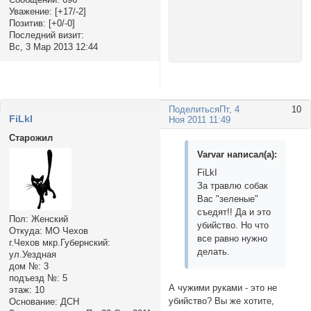
Уважение:
[+17/-2]
Позитив:
[+0/-0]
Последний визит:
Вс, 3 Мар 2013 12:44
Поделиться
Пт, 4
10
FiLkI
Ноя 2011 11:49
Старожил
Varvar написал(а):
FiLkI
За травлю собак
Вас "зеленые"
съедят!! Да и это
Пол:
Женский
убийство. Но что
Откуда:
МО Чехов
все равно нужно
г.Чехов мкр.Губернский:
делать.
ул.Уездная
дом №:
3
подъезд №:
5
А чужими руками - это не
этаж:
10
убийство? Вы же хотите,
Основание:
ДСН