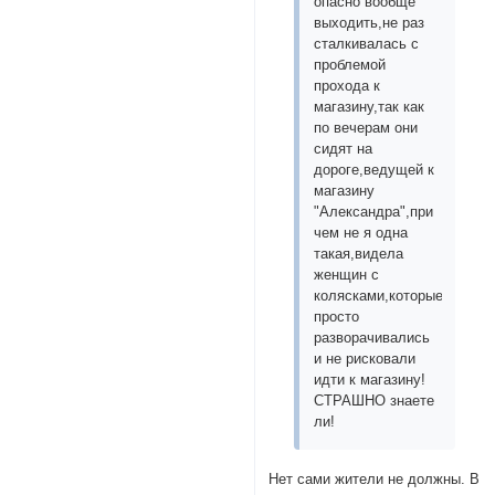
опасно вообще
выходить,не раз
сталкивалась с
проблемой
прохода к
магазину,так как
по вечерам они
сидят на
дороге,ведущей к
магазину
"Александра",при
чем не я одна
такая,видела
женщин с
колясками,которые
просто
разворачивались
и не рисковали
идти к магазину!
СТРАШНО знаете
ли!
Нет сами жители не должны. В