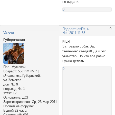
не видели.
0
Поделиться
Пт, 4
9
Varvar
Ноя 2011 11:38
Губернчанин
FiLkI
За травлю собак Вас
"зеленые" съедят!! Да и это
убийство. Но что все равно
нужно делать.
Пол:
Мужской
0
Возраст:
55
[1971-05-01]
г.Чехов мкр.Губернский:
ул.Земская
дом №:
9
подъезд №:
1
этаж:
12
Основание:
ДСН
Зарегистрирован
: Ср, 23 Мар 2011
Провел на форуме:
5 дней 22 часа
Сообщений:
696