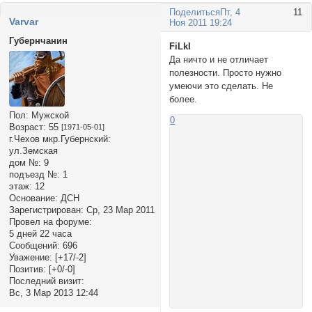
Поделиться
Пт, 4
11
Varvar
Ноя 2011 19:24
Губернчанин
FiLkI
Да ничто и не отличает
полезности. Просто нужно
умеючи это сделать. Не
более.
Пол:
Мужской
0
Возраст:
55
[1971-05-01]
г.Чехов мкр.Губернский:
ул.Земская
дом №:
9
подъезд №:
1
этаж:
12
Основание:
ДСН
Зарегистрирован
: Ср, 23 Мар 2011
Провел на форуме:
5 дней 22 часа
Сообщений:
696
Уважение:
[+17/-2]
Позитив:
[+0/-0]
Последний визит:
Вс, 3 Мар 2013 12:44