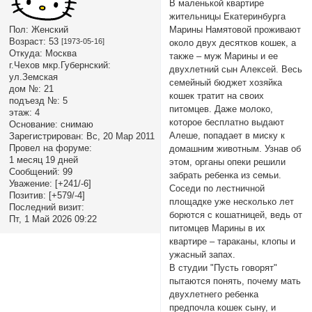
В маленькой квартире
жительницы Екатеринбурга
Пол:
Женский
Марины Намятовой проживают
Возраст:
53
[1973-05-16]
около двух десятков кошек, а
Откуда:
Москва
также – муж Марины и ее
г.Чехов мкр.Губернский:
двухлетний сын Алексей. Весь
ул.Земская
семейный бюджет хозяйка
дом №:
21
кошек тратит на своих
подъезд №:
5
питомцев. Даже молоко,
этаж:
4
которое бесплатно выдают
Основание:
снимаю
Алеше, попадает в миску к
Зарегистрирован
: Вс, 20 Мар 2011
Провел на форуме:
домашним животным. Узнав об
1 месяц 19 дней
этом, органы опеки решили
Сообщений:
99
забрать ребенка из семьи.
Уважение:
[+241/-6]
Соседи по лестничной
Позитив:
[+579/-4]
площадке уже несколько лет
Последний визит:
борются с кошатницей, ведь от
Пт, 1 Май 2026 09:22
питомцев Марины в их
квартире – тараканы, клопы и
ужасный запах.
В студии "Пусть говорят"
пытаются понять, почему мать
двухлетнего ребенка
предпочла кошек сыну, и