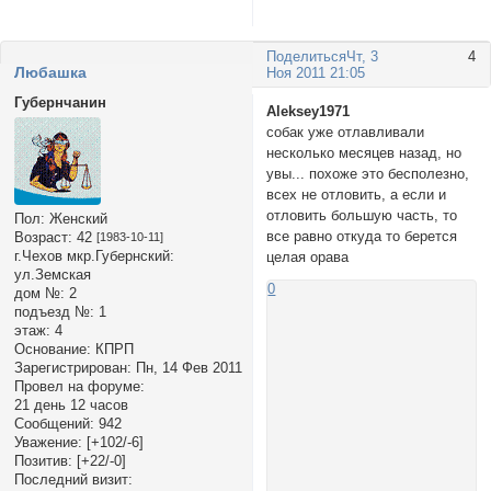
Поделиться
Чт, 3
4
Любашка
Ноя 2011 21:05
Губернчанин
Aleksey1971
собак уже отлавливали
несколько месяцев назад, но
увы... похоже это бесполезно,
всех не отловить, а если и
отловить большую часть, то
Пол:
Женский
все равно откуда то берется
Возраст:
42
[1983-10-11]
г.Чехов мкр.Губернский:
целая орава
ул.Земская
0
дом №:
2
подъезд №:
1
этаж:
4
Основание:
КПРП
Зарегистрирован
: Пн, 14 Фев 2011
Провел на форуме:
21 день 12 часов
Сообщений:
942
Уважение:
[+102/-6]
Позитив:
[+22/-0]
Последний визит: