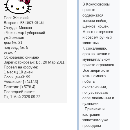
В Кожуховском
приюте
содержатся
Пол:
Женский
тысячи собак,
Возраст:
53
[1973-05-16]
щенков, кошек.
Откуда:
Москва
Много потеряшек
г.Чехов мкр.Губернский:
и совсем ручных
ул.Земская
дом №:
21
животных.
подъезд №:
5
К сожалению,
этаж:
4
срок их жизни в
Основание:
снимаю
муниципальном
Зарегистрирован
: Вс, 20 Мар 2011
приюте ограничен.
Провел на форуме:
Все звери хотят
1 месяц 19 дней
хоть немного
Сообщений:
99
побыть
Уважение:
[+241/-6]
Позитив:
[+579/-4]
счастливыми,
Последний визит:
почувствовать
Пт, 1 Май 2026 09:22
себя любимыми и
нужными.
Прививки и
кастрация
животного уже
проведена