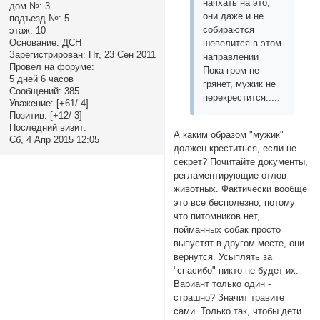
начхать на это,
дом №:
3
они даже и не
подъезд №:
5
собираются
этаж:
10
Основание:
ДСН
шевелится в этом
Зарегистрирован
: Пт, 23 Сен 2011
направлении
Провел на форуме:
Пока гром не
5 дней 6 часов
грянет, мужик не
Сообщений:
385
перекрестится.....
Уважение:
[+61/-4]
Позитив:
[+12/-3]
Последний визит:
А каким образом "мужик"
Сб, 4 Апр 2015 12:05
должен креститься, если не
секрет? Почитайте документы,
регламентирующие отлов
животных. Фактически вообще
это все бесполезно, потому
что питомников нет,
пойманных собак просто
выпустят в другом месте, они
вернутся. Усыплять за
"спасибо" никто не будет их.
Вариант только один -
страшно? Значит травите
сами. Только так, чтобы дети