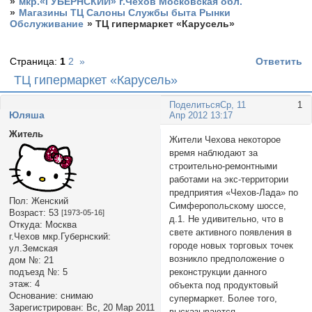
»
мкр.«ГУБЕРНСКИЙ» г.Чехов Московская обл.
»
Магазины ТЦ Салоны Службы быта Рынки
Обслуживание
»
ТЦ гипермаркет «Карусель»
Страница:
1
2
»
Ответить
ТЦ гипермаркет «Карусель»
Поделиться
Ср, 11
1
Юляша
Апр 2012 13:17
Житель
Жители Чехова некоторое
время наблюдают за
строительно-ремонтными
работами на экс-территории
предприятия «Чехов-Лада» по
Пол:
Женский
Симферопольскому шоссе,
Возраст:
53
[1973-05-16]
д.1. Не удивительно, что в
Откуда:
Москва
свете активного появления в
г.Чехов мкр.Губернский:
городе новых торговых точек
ул.Земская
возникло предположение о
дом №:
21
реконструкции данного
подъезд №:
5
этаж:
4
объекта под продуктовый
Основание:
снимаю
супермаркет. Более того,
Зарегистрирован
: Вс, 20 Мар 2011
высказываются