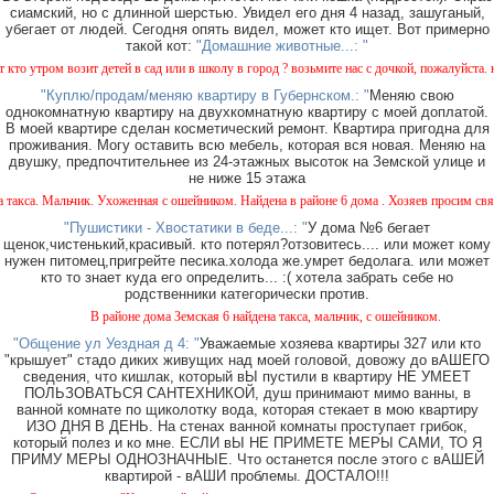
сиамский, но с длинной шерстью. Увидел его дня 4 назад, зашуганый,
убегает от людей. Сегодня опять видел, может кто ищет. Вот примерно
такой кот:
"Домашние животные...: "
ром возит детей в сад или в школу в город ? возьмите нас с дочкой, пожалуйста. нам в 
"Куплю/продам/меняю квартиру в Губернском.: "
Меняю свою
однокомнатную квартиру на двухкомнатную квартиру с моей доплатой.
В моей квартире сделан косметический ремонт. Квартира пригодна для
проживания. Могу оставить всю мебель, которая вся новая. Меняю на
двушку, предпочтительнее из 24-этажных высоток на Земской улице и
не ниже 15 этажа
. Мальчик. Ухоженная с ошейником. Найдена в районе 6 дома . Хозяев просим связаться
"Пушистики - Хвостатики в беде...: "
У дома №6 бегает
щенок,чистенький,красивый. кто потерял?отзовитесь.... или может кому
нужен питомец,пригрейте песика.холода же.умрет бедолага. или может
кто то знает куда его определить... :( хотела забрать себе но
родственники категорически против.
В районе дома Земская 6 найдена такса, мальчик, с ошейником.
"Общение ул Уездная д 4: "
Уважаемые хозяева квартиры 327 или кто
"крышует" стадо диких живущих над моей головой, довожу до вАШЕГО
сведения, что кишлак, который вЫ пустили в квартиру НЕ УМЕЕТ
ПОЛЬЗОВАТЬСЯ САНТЕХНИКОЙ, душ принимают мимо ванны, в
ванной комнате по щиколотку вода, которая стекает в мою квартиру
ИЗО ДНЯ В ДЕНЬ. На стенах ванной комнаты проступает грибок,
который полез и ко мне. ЕСЛИ вЫ НЕ ПРИМЕТЕ МЕРЫ САМИ, ТО Я
ПРИМУ МЕРЫ ОДНОЗНАЧНЫЕ. Что останется после этого с вАШЕЙ
квартирой - вАШИ проблемы. ДОСТАЛО!!!