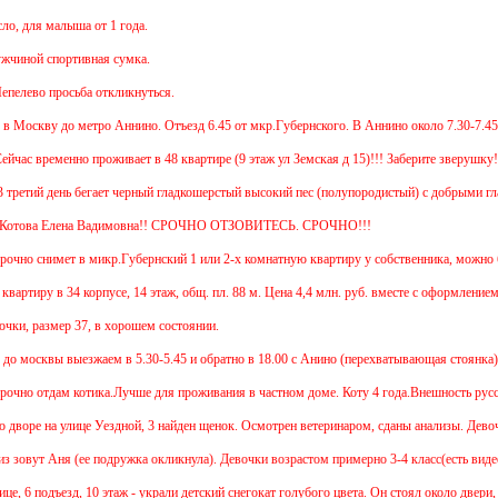
я малыша от 1 года.
 спортивная сумка.
о просьба откликнуться.
ву до метро Аннино. Отъезд 6.45 от мкр.Губернского. В Аннино около 7.30-7.45 Назад 
временно проживает в 48 квартире (9 этаж ул Земская д 15)!!! Заберите зверушку!!!
й день бегает черный гладкошерстый высокий пес (полупородистый) с добрыми глазами. 
 Елена Вадимовна!! СРОЧНО ОТЗОВИТЕСЬ. СРОЧНО!!!
 снимет в микр.Губернский 1 или 2-х комнатную квартиру у собственника, можно без меб
у в 34 корпусе, 14 этаж, общ. пл. 88 м. Цена 4,4 млн. руб. вместе с оформлением. Торг
азмер 37, в хорошем состоянии.
вы выезжаем в 5.30-5.45 и обратно в 18.00 с Анино (перехватывающая стоянка). Ездим
м котика.Лучше для проживания в частном доме. Коту 4 года.Внешность русской гол
 на улице Уездной, 3 найден щенок. Осмотрен ветеринаром, сданы анализы. Девочка здор
(ее подружка окликнула). Девочки возрастом примерно 3-4 класс(есть видео с камер наб
подъезд, 10 этаж - украли детский снегокат голубого цвета. Он стоял около двери, где мы