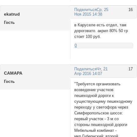
Поделиться
Ср, 25
16
ekatrud
Ноя 2015 14:38
Гость
в Каруселе есть отдел, там
дороговато. акрил 80% 50 гр
стоит 100 руб.
0
Поделиться
Чт, 21
17
САМАРА
Апр 2016 14:07
Гость
"Требуется организовать
возведение участков
пешеходной дороги к
существующему пешеходному
переходу у светофора через
Симферопольское шоссе:
первый участок - 3 м со
стороны пешеходной дороги
Мебельный комбинат -
мкр.Губернский; второй