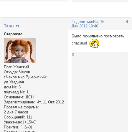
Поделиться
Вс, 16
4
Tanu_tt
Дек 2012 19:46
Старожил
Было любопытно посмотреть,
спасибо!
0
Пол:
Женский
Откуда:
Чехов
г.Чехов мкр.Губернский:
ул.Уездная
дом №:
5
подъезд №:
1
Основание:
ДСН
Зарегистрирован
: Чт, 11 Окт 2012
Провел на форуме:
2 дня 7 часов
Сообщений:
111
Уважение:
[+15/-0]
Позитив:
[+3/-0]