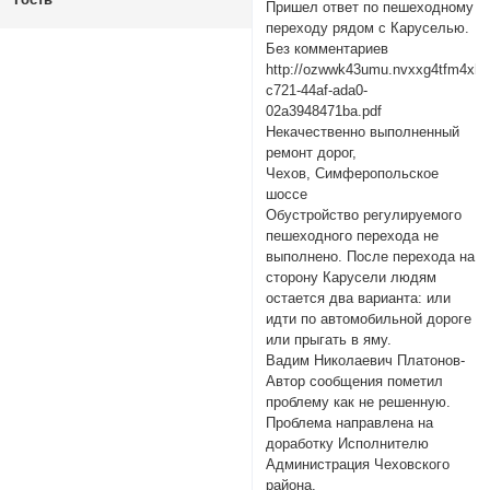
Пришел ответ по пешеходному
переходу рядом с Каруселью.
Без комментариев
http://ozwwk43umu.nvxxg4tfm4xhe
c721-44af-ada0-
02a3948471ba.pdf
Некачественно выполненный
ремонт дорог,
Чехов, Симферопольское
шоссе
Обустройство регулируемого
пешеходного перехода не
выполнено. После перехода на
сторону Карусели людям
остается два варианта: или
идти по автомобильной дороге
или прыгать в яму.
Вадим Николаевич Платонов-
Автор сообщения пометил
проблему как не решенную.
Проблема направлена на
доработку Исполнителю
Администрация Чеховского
района.