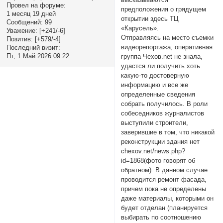
Провел на форуме:
предположения о грядущем
1 месяц 19 дней
открытии здесь ТЦ
Сообщений:
99
«Карусель».
Уважение:
[+241/-6]
Отправляясь на место съемки
Позитив:
[+579/-4]
видеорепортажа, оперативная
Последний визит:
Пт, 1 Май 2026 09:22
группа Чехов.net не знала,
удастся ли получить хоть
какую-то достоверную
информацию и все же
определенные сведения
собрать получилось. В роли
собеседников журналистов
выступили строители,
заверившие в том, что никакой
реконструкции здания нет
chexov.net/news.php?
id=1868(фото говорят об
обратном). В данном случае
проводится ремонт фасада,
причем пока не определены
даже материалы, которыми он
будет отделан (планируется
выбирать по соотношению