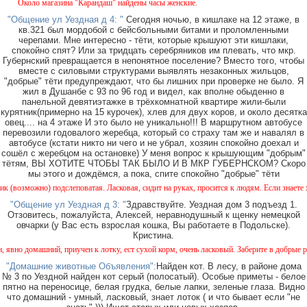
агазина "Карандаш" найдены часы женские.
"Общение ул Уездная д 4: "
Сегодня ночью, в кишлаке на 12 этаже, в
кв.321 был мордобой с бейсбольными битами и проломленными
черепами. Мне интересно - тёти, которые крышуют эти кишлаки,
спокойно спят? Или за тридцать серебряников им плевать, что мкр.
Губернский превращается в непонятное поселение? Вместо того, чтобы
вместе с силовыми структурами выявлять незаконных жильцов,
"добрые" тёти предупреждают, что бы лишних при проверке не было. Я
жил в Душанбе с 93 по 96 год и видел, как вполне обыденно в
панельной девятиэтажке в трёхкомнатной квартире жили-были
курятник(примерно на 15 курочек), хлев для двух коров, и около десятка
овец.... на 4 этаже И это было не уникально!!! В маршрутном автобусе
перевозили годовалого жеребца, который со страху там же и навалял в
автобусе (кстати никто ни чего и не убрал, хозяин спокойно доехал и
сошёл с жеребцом на остановке) У меня вопрос к крышующим "добрым"
тётям, ВЫ ХОТИТЕ ЧТОБЫ ТАК БЫЛО И В МКР ГУБЕРНСКОМ? Скоро
мы этого и дождёмся, а пока, спите спокойно "добрые" тёти
подслеповатая. Ласковая, сидит на руках, просится к людям. Если знаете хозяина - на
"Общение ул Уездная д 3: "
Здравствуйте. Уездная дом 3 подъезд 1.
Отзовитесь, пожалуйста, Алексей, неравнодушный к щенку немецкой
овчарки (у Вас есть взрослая кошка, Вы работаете в Подольске).
Кристина.
ний, приучен к лотку, ест сухой корм, очень ласковый. Заберите в добрые руки или мож
"Домашние животные Объявления":
Найден кот. В лесу, в районе дома
№ 3 по Уездной найден кот серый (полосатый). Особые приметы - белое
пятно на переносице, белая грудка, белые лапки, зеленые глаза. Видно
что домашний - умный, ласковый, знает лоток ( и что бывает если "не