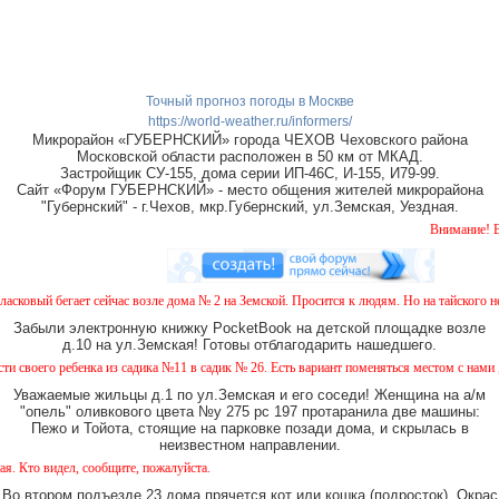
Точный прогноз погоды в Москве
https://world-weather.ru/informers/
Микрорайон «ГУБЕРНСКИЙ» города ЧЕХОВ Чеховского района
Московской области расположен в 50 км от МКАД.
Застройщик СУ-155, дома серии ИП-46С, И-155, И79-99.
Сайт «Форум ГУБЕРНСКИЙ» - место общения жителей микрорайона
"Губернский" - г.Чехов, мкр.Губернский, ул.Земская, Уездная.
Внимание! В Губернском 
ый бегает сейчас возле дома № 2 на Земской. Просится к людям. Но на тайского не похо
Забыли электронную книжку PocketBook на детской площадке возле
д.10 на ул.Земская! Готовы отблагодарить нашедшего.
о ребенка из садика №11 в садик № 26. Есть вариант поменяться местом с нами , мы х
Уважаемые жильцы д.1 по ул.Земская и его соседи! Женщина на а/м
"опель" оливкового цвета №у 275 рс 197 протаранила две машины:
Пежо и Тойота, стоящие на парковке позади дома, и скрылась в
неизвестном направлении.
, сообщите, пожалуйста.
Во втором подъезде 23 дома прячется кот или кошка (подросток). Окрас