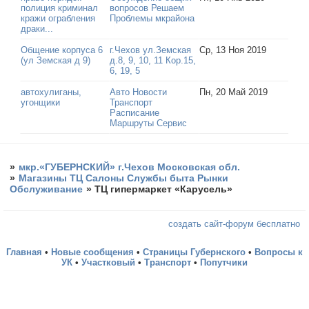
полиция криминал
вопросов Решаем
кражи ограбления
Проблемы мкрайона
драки...
Общение корпуса 6
г.Чехов ул.Земская
Ср, 13 Ноя 2019
(ул Земская д 9)
д.8, 9, 10, 11 Кор.15,
6, 19, 5
автохулиганы,
Авто Новости
Пн, 20 Май 2019
угонщики
Транспорт
Расписание
Маршруты Сервис
»
мкр.«ГУБЕРНСКИЙ» г.Чехов Московская обл.
»
Магазины ТЦ Салоны Службы быта Рынки
Обслуживание
»
ТЦ гипермаркет «Карусель»
создать сайт-форум бесплатно
Главная
•
Новые сообщения
•
Страницы Губернского
•
Вопросы к
УК
•
Участковый
•
Транспорт
•
Попутчики