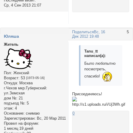
Последний визит:
Ср, 4 Сен 2013 21:07
Поделиться
Вс, 16
5
Юляша
Дек 2012 19:48
Житель
Tanu_tt
написал(а):
Было любопытно
посмотреть,
Пол:
Женский
спасибо!
Возраст:
53
[1973-05-16]
Откуда:
Москва
г.Чехов мкр.Губернский:
ул.Земская
Присоединяюсь!
дом №:
21
подъезд №:
5
этаж:
4
Основание:
снимаю
0
Зарегистрирован
: Вс, 20 Мар 2011
Провел на форуме:
1 месяц 19 дней