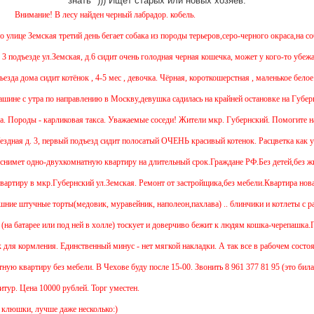
знать" ))) Ищет старых или новых хозяев.
! В лесу найден черный лабрадор. кобель.
 Земская третий день бегает собака из породы терьеров,серо-черного окраса,на собаке 
е ул.Земская, д.6 сидит очень голодная черная кошечка, может у кого-то убежала!? 
дома сидит котёнок , 4-5 мес , девочка. Чёрная, короткошерстная , маленькое белое пят
 утра по направлению в Москву,девушка садилась на крайней остановке на Губернском,
ды - карликовая такса. Уважаемые соседи! Жители мкр. Губернский. Помогите найти со
. 3, первый подъезд сидит полосатый ОЧЕНЬ красивый котенок. Расцветка как у 
 одно-двухкомнатную квартиру на длительный срок.Граждане РФ.Без детей,без животны
в мкр.Губернский ул.Земская. Ремонт от застройщика,без мебели.Квартира новая. Предп
учные торты(медовик, муравейник, наполеон,пахлава) .. блинчики и котлеты с разным
атарее или под ней в холле) тоскует и доверчиво бежит к людям кошка-черепашка.Плачет
ормления. Единственный минус - нет мягкой накладки. А так все в рабочем состоянии. Ко
артиру без мебели. В Чехове буду после 15-00. Звонить 8 961 377 81 95 (это билайн. но
ена 10000 рублей. Торг уместен.
и, лучше даже несколько:)