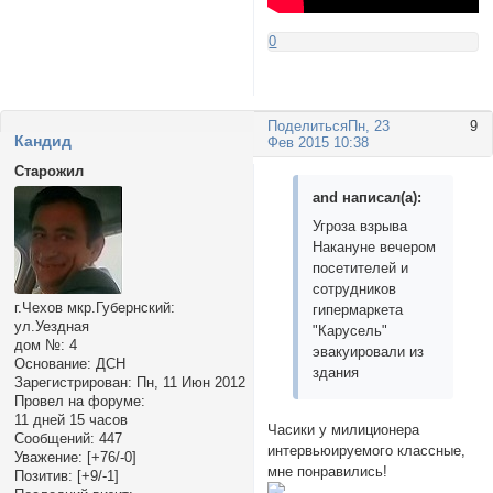
0
Поделиться
Пн, 23
9
Кандид
Фев 2015 10:38
Старожил
and написал(а):
Угроза взрыва
Накануне вечером
посетителей и
сотрудников
г.Чехов мкр.Губернский:
гипермаркета
ул.Уездная
"Карусель"
дом №:
4
эвакуировали из
Основание:
ДСН
здания
Зарегистрирован
: Пн, 11 Июн 2012
Провел на форуме:
11 дней 15 часов
Часики у милиционера
Сообщений:
447
интервьюируемого классные,
Уважение:
[+76/-0]
мне понравились!
Позитив:
[+9/-1]