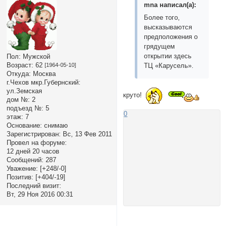
mnа написал(а):
Более того,
высказываются
предположения о
грядущем
открытии здесь
Пол:
Мужской
Возраст:
62
[1964-05-10]
ТЦ «Карусель».
Откуда:
Москва
г.Чехов мкр.Губернский:
ул.Земская
круто!
дом №:
2
подъезд №:
5
0
этаж:
7
Основание:
снимаю
Зарегистрирован
: Вс, 13 Фев 2011
Провел на форуме:
12 дней 20 часов
Сообщений:
287
Уважение:
[+248/-0]
Позитив:
[+404/-19]
Последний визит:
Вт, 29 Ноя 2016 00:31