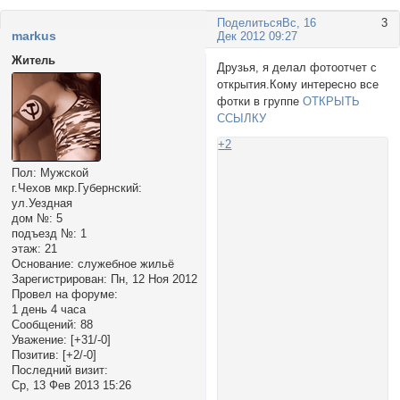
Поделиться
Вс, 16
3
markus
Дек 2012 09:27
Житель
Друзья, я делал фотоотчет с
открытия.Кому интересно все
фотки в группе
ОТКРЫТЬ
ССЫЛКУ
+2
Пол:
Мужской
г.Чехов мкр.Губернский:
ул.Уездная
дом №:
5
подъезд №:
1
этаж:
21
Основание:
служебное жильё
Зарегистрирован
: Пн, 12 Ноя 2012
Провел на форуме:
1 день 4 часа
Сообщений:
88
Уважение:
[+31/-0]
Позитив:
[+2/-0]
Последний визит:
Ср, 13 Фев 2013 15:26