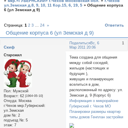
»
мкр.«ГУБЕРНСКИЙ» г.Чехов Московская обл.
»
г.Чехов
ул.Земская д.8, 9, 10, 11 Кор.15, 6, 19, 5
»
Общение корпуса
6 (ул Земская д 9)
Страница:
1
2
3
…
24
»
Ответить
Общение корпуса 6 (ул Земская д 9)
Поделиться
Вс, 6
1
Cкиф
Мар 2011 20:06
Старожил
Тема создана для общения
между собой соседей,
жильцов (настоящих и
будущих ),
живущих и планирующих
вселиться в дом,
расположенный по адресу: ул.
Пол:
Мужской
Земская д. 9 (Корпус 6)
Возраст:
62
[1964-05-10]
Информация о микрорайоне
Откуда:
Москва
г.Чехов мкр.Губернский:
Губернский г. Чехов МО
ул.Земская
Планировки размеры квартир
дом №:
2
типы домов Генплан застройки
подъезд №:
5
этаж:
7