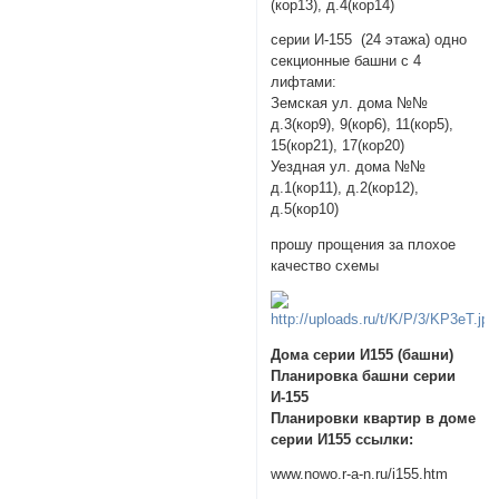
(кор13), д.4(кор14)
серии И-155 (24 этажа) одно
секционные башни с 4
лифтами:
Земская ул. дома №№
д.3(кор9), 9(кор6), 11(кор5),
15(кор21), 17(кор20)
Уездная ул. дома №№
д.1(кор11), д.2(кор12),
д.5(кор10)
прошу прощения за плохое
качество схемы
Дома серии И155 (башни)
Планировка башни серии
И-155
Планировки квартир в доме
серии И155 ссылки:
www.nowo.r-a-n.ru/i155.htm