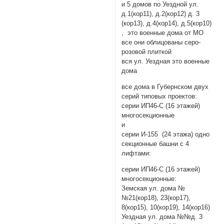
и 5 домов по Уездной ул.
д.1(кор11), д.2(кор12) д. 3
(кор13), д.4(кор14), д.5(кор10)
, это военные дома от МО
все они облицованы серо-
розовой плиткой
вся ул. Уездная это военные
дома
все дома в Губернском двух
серий типовых проектов:
серии ИП46-С (16 этажей)
многосекционные
и
серии И-155 (24 этажа) одно
секционные башни с 4
лифтами:
серии ИП46-С (16 этажей)
многосекционные:
Земская ул. дома №
№21(кор18), 23(кор17),
8(кор15), 10(кор19), 14(кор16)
Уездная ул. дома №№д. 3