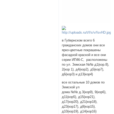
в Губернском всего 6
гражданских домов они все
ярко-цветные покрашены
фасадной краской и все они
серии ИП46-С, расположены
по ул. Земская №№ д1(кор.8),
2(кор 1), д4(кор2), д5(кор7),
д6(кор3) и д13(кор4)
все остальные 10 домов по
Земской ул
дома №№ д.3(кор9), 9(кор6),
д11(кор5), д15(кор21),
д17(кор20), д21(кор18),
д23(кор17), д8(кор15),
д10(кор19), д14(кор16)