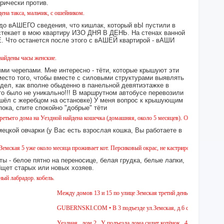
орически против.
, мальчик, с ошейником.
 до вАШЕГО сведения, что кишлак, который вЫ пустили в
екает в мою квартиру ИЗО ДНЯ В ДЕНЬ. На стенах ванной
то останется после этого с вАШЕЙ квартирой - вАШИ
асы женские.
ми черепами. Мне интересно - тёти, которые крышуют эти
место того, чтобы вместе с силовыми структурами выявлять
идел, как вполне обыденно в панельной девятиэтажке в
это было не уникально!!! В маршрутном автобусе перевозили
 сошёл с жеребцом на остановке) У меня вопрос к крышующим
а, спите спокойно "добрые" тёти
ма на Уездной найдена кошечка (домашняя, около 5 месяцев). Окрас - камышовый, на оди
ецкой овчарки (у Вас есть взрослая кошка, Вы работаете в
 уже около месяца проживает кот. Персиковый окрас, не кастрирован, возраст менее года
ы - белое пятно на переносице, белая грудка, белые лапки,
 Ищет старых или новых хозяев.
дор. кобель.
Между домов 13 и 15 по улице Земская третий день бегает собака из п
GUBERNSKI.COM • В 3 подъезде ул.Земская, д.6 сидит очень голодна
Уездная , дом 2 . У подъезда дома сидит котёнок , 4-5 мес , девочка.