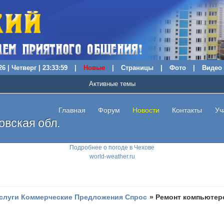
6 | Четверг | 23:34:00
|
Новые
|
Страницы
|
Фото
|
Видео
Активные темы
Главная
Форум
Новости
Контакты
Уч
вская обл.
Подробнее о погоде в Чехове
world-weather.ru
слуги Коммерческие Предложения Спрос
»
Ремонт компьютеро