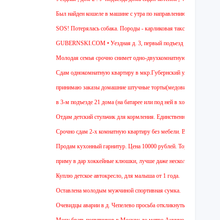
Был найден кошеле в машине с утра по направлению в Москву,девушка
SOS! Потерялась собака. Породы - карликовая такса. Уважаемые сосед
GUBERNSKI.COM • Уездная д. 3, первый подъезд сидит полосатый
Молодая семья срочно снимет одно-двухкомнатную квартиру на длител
Cдам однокомнатную квартиру в мкр.Губернский ул.Земская. Ремонт от
принимаю заказы домашние штучные торты(медовик, муравейник, напол
в 3-м подъезде 21 дома (на батарее или под ней в холле) тоскует и д
Отдам детский стульчик для кормления. Единственный минус - нет мягк
Срочно сдам 2-х комнатную квартиру без мебели. В Чехове буду после 
Продам кухонный гарнитур. Цена 10000 рублей. Торг уместен.
приму в дар хоккейные клюшки, лучше даже несколько:)
Куплю детское автокресло, для малыша от 1 года.
Оставлена молодым мужчиной спортивная сумка.
Очевидцы аварии в д. Чепелево просьба откликнуться.