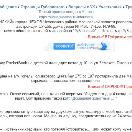
ообщения
•
Страницы Губернского
•
Вопросы к УК
•
Участковый
•
Тр
Точный прогноз погоды в Москве
https://world-weather.ru/informers/
СКИЙ» города ЧЕХОВ Чеховского района Московской области располож
Застройщик СУ-155, дома серии ИП-46С, И-155, И79-99.
место общения жителей микрорайона "Губернский" - г.Чехов, мкр.Губер
Внимание! В Губернском орудует банд
ку PocketBook на детской площадке возле д.10 на ул.Земская! Готовы 
на на а/м "опель" оливкового цвета №у 275 рс 197 протаранила две ма
скрылась в неизвестном направлении.
Внимание! СРОЧНО!!! Пропала собака ч
ток). Окрас сиамский, но с длинной шерстью. Увидел его дня 4 назад, з
ищет. Вот примерно такой кот:
"Домашние животные...: "
ю однокомнатную квартиру на двухкомнатную квартиру с моей доплатой.
ель, которая вся новая. Меняю на двушку, предпочтительнее из 24-этаж
,чистенький,красивый. кто потерял?отзовитесь.... или может кому нуже