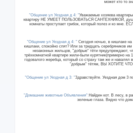
может кто то зн
"Общение ул Уездная д 4: "
Уважаемые хозяева квартиры 
квартиру НЕ УМЕЕТ ПОЛЬЗОВАТЬСЯ САНТЕХНИКОЙ, душ прин
комнаты проступает грибок, который полез и ко мн
"Общение ул Уездная д 4: "
Сегодня ночью, в кишлаке на 
кишлаки, спокойно спят? Или за тридцать серебряников им
незаконных жильцов, "добрые" тёти предупреждают, чт
трёхкомнатной квартире жили-были курятник(примерно на 15
годовалого жеребца, который со страху там же и навалял в
"добрым" тётям, ВЫ ХОТИТЕ ЧТОБ
"Общение ул Уездная д 3: "
Здравствуйте. Уездная дом 3 п
"Домашние животные Объявления":
Найден кот. В лесу, в р
зеленые глаза. Видно что дома