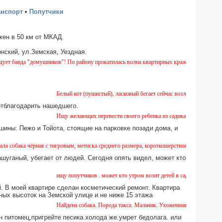
анспорт
•
Попутчики
ен в 50 км от МКАД.
нский, ул.Земская, Уездная.
а "домушников"! По району прокатилась волна квартирных краж, будьте бдительны!
Белый кот (пушистый), ласковый бегает сейчас возле дома № 2 на Земс
отблагодарить нашедшего.
Ищу желающих перевести своего ребенка из садика №11 в садик № 26.
шины: Пежо и Тойота, стоящие на парковке позади дома, и
ёрная с тигровым, метиска среднего размера, короткошерстная. Собака пугливая, не аг
ашуганый, убегает от людей. Сегодня опять видел, может кто
ищу попутчиков . может кто утром возит детей в сад или в школу в гор
 В моей квартире сделан косметический ремонт. Квартира
ных высоток на Земской улице и не ниже 15 этажа
Найдена собака. Порода такса. Мальчик. Ухоженная с ошейником. Найд
н питомец,пригрейте песика.холода же.умрет бедолага. или