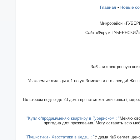
Главная
•
Новые с
Микрорайон «ГУБЕРН
Сайт «Форум ГУБЕРНСКИЙ» - 
Забыли электронную книж
Уважаемые жильцы д.1 по ул.Земская и его соседи! Женщи
Во втором подъезде 23 дома прячется кот или кошка (подрос
"Куплю/продам/меняю квартиру в Губернском.: "
Меняю сво
пригодна для проживания. Могу оставить всю меб
"Пушистики - Хвостатики в беде...: "
У дома №6 бегает щенок