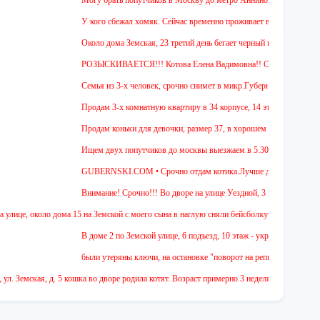
Могу брать попутчиков в Москву до метро Аннино. Отъезд 6.45 от мкр
У кого сбежал хомяк. Сейчас временно проживает в 48 квартире (9 этаж
Около дома Земская, 23 третий день бегает черный гладкошерстый выс
РОЗЫСКИВАЕТСЯ!!! Котова Елена Вадимовна!! СРОЧНО ОТЗОВИ
Семья из 3-х человек, срочно снимет в микр.Губернский 1 или 2-х ком
Продам 3-х комнатную квартиру в 34 корпусе, 14 этаж, общ. пл. 88 м.
Продам коньки для девочки, размер 37, в хорошем состоянии.
Ищем двух попутчиков до москвы выезжаем в 5.30-5.45 и обратно в 18
GUBERNSKI.COM • Срочно отдам котика.Лучше для проживания в част
Внимание! Срочно!!! Во дворе на улице Уездной, 3 найден щенок. Осмо
коло дома 15 на Земской с моего сына в наглую сняли бейсболку и убежали 2 девочки.Од
В доме 2 по Земской улице, 6 подъезд, 10 этаж - украли детский снегок
были утеряны ключи, на остановке "поворот на репниково". кто подобр
ская, д. 5 кошка во дворе родила котят. Возраст примерно 3 недели. Предположительно 