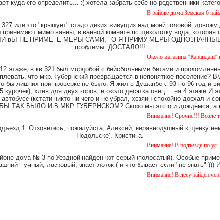
ает куда его определить... :( хотела забрать себе но родственники катег
В районе дома Земская 6 найдена такса
327 или кто "крышует" стадо диких живущих над моей головой, довожу
имают мимо ванны, в ванной комнате по щиколотку вода, которая ст
е. ЕСЛИ вЫ НЕ ПРИМЕТЕ МЕРЫ САМИ, ТО Я ПРИМУ МЕРЫ ОДНОЗНАЧНЫЕ. Ч
проблемы. ДОСТАЛО!!!
Около магазина "Карандаш" найдены ч
12 этаже, в кв.321 был мордобой с бейсбольными битами и проломленны
 плевать, что мкр. Губернский превращается в непонятное поселение? В
о бы лишних при проверке не было. Я жил в Душанбе с 93 по 96 год и в
 курочек), хлев для двух коров, и около десятка овец.... на 4 этаже И 
 автобусе (кстати никто ни чего и не убрал, хозяин спокойно доехал и
Ы ТАК БЫЛО И В МКР ГУБЕРНСКОМ? Скоро мы этого и дождёмся, а пок
Внимание! Срочно!!! Возле третьего до
одъезд 1. Отзовитесь, пожалуйста, Алексей, неравнодушный к щенку нем
Подольске). Кристина.
Внимание! В подъезде по ул. Земская 5
айоне дома № 3 по Уездной найден кот серый (полосатый). Особые примет
шний - умный, ласковый, знает лоток ( и что бывает если "не знать" )))
Внимание! В лесу найден черный лабра