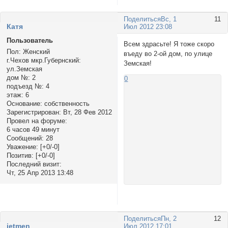
Поделиться
Вс, 1
11
Катя
Июл 2012 23:08
Пользователь
Всем здрасьте! Я тоже скоро
Пол:
Женский
въеду во 2-ой дом, по улице
г.Чехов мкр.Губернский:
Земская!
ул.Земская
дом №:
2
0
подъезд №:
4
этаж:
6
Основание:
собственность
Зарегистрирован
: Вт, 28 Фев 2012
Провел на форуме:
6 часов 49 минут
Сообщений:
28
Уважение:
[+0/-0]
Позитив:
[+0/-0]
Последний визит:
Чт, 25 Апр 2013 13:48
Поделиться
Пн, 2
12
jetmen
Июл 2012 17:01