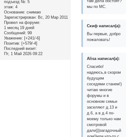
там дела обстоят?
подъезд №:
5
мы по МС.
этаж:
4
Основание:
снимаю
Зарегистрирован
: Вс, 20 Мар 2011
Провел на форуме:
Скиф написал(а):
1 месяц 19 дней
Сообщений:
99
Вы первые, добро
Уважение:
[+241/-6]
пожаловать!
Позитив:
[+579/-4]
Последний визит:
Пт, 1 Май 2026 09:22
Alisa написал(а):
Спасибо!
надеюсь,в скором
будущем
соседями станем!)
читаю многие
форумы и в
основном семьи
заселяют д.13 и
д.6, а в д.4 по-
моему только нам
смотровой
дали)))загадочный
дом))или что-то с