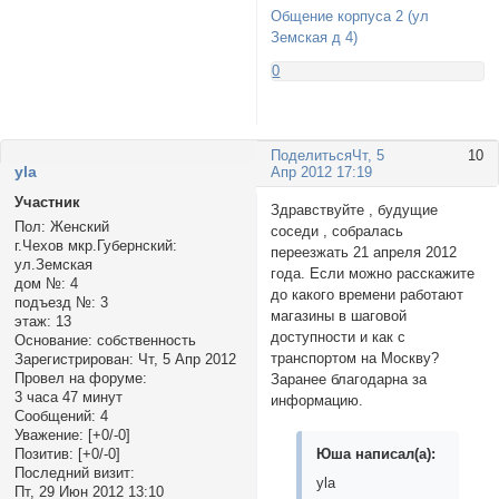
Общение корпуса 2 (ул
Земская д 4)
0
Поделиться
Чт, 5
10
yla
Апр 2012 17:19
Участник
Здравствуйте , будущие
Пол:
Женский
соседи , собралась
г.Чехов мкр.Губернский:
переезжать 21 апреля 2012
ул.Земская
года. Если можно расскажите
дом №:
4
до какого времени работают
подъезд №:
3
магазины в шаговой
этаж:
13
доступности и как с
Основание:
собственность
транспортом на Москву?
Зарегистрирован
: Чт, 5 Апр 2012
Провел на форуме:
Заранее благодарна за
3 часа 47 минут
информацию.
Сообщений:
4
Уважение:
[+0/-0]
Позитив:
[+0/-0]
Юша написал(а):
Последний визит:
yla
Пт, 29 Июн 2012 13:10