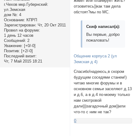
живет или планирует жить?
г.Чехов мкр.Губернский:
отзовитесь))как там дела
ул.Земская
обстоят?мы по МС.
дом №:
4
Основание:
КПРП
Зарегистрирован
: Чт, 20 Окт 2011
Скиф написал(а):
Провел на форуме:
Вы первые, добро
1 день 12 часов
пожаловать!
Сообщений:
2
Уважение:
[+0/-0]
Позитив:
[+2/-0]
Последний визит:
Общение корпуса 2 (ул
Чт, 7 Май 2015 18:21
Земская д 4)
Спасибо!надеюсь,в скором
будущем соседями станем!)
читаю многие форумы и в
основном семьи заселяют д.13
и д.6, а в д.4 по-моему только
нам смотровой
дали)))загадочный дом))или
что-то с ним не так?
0