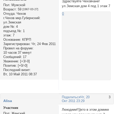
Здраствуйте Чеховчане!
Пол:
Мужской
ул.Земская дом 4 под 1 этаж 7
Возраст:
59
[1967-03-27]
Откуда:
Чехов
0
г.Чехов мкр.Губернский:
ул.Земская
дом №:
4
подъезд №:
1
этаж:
7
Основание:
КПРП
Зарегистрирован
: Чт, 24 Фев 2011
Провел на форуме:
10 часов 37 минут
Сообщений:
17
Уважение:
[+3/-0]
Позитив:
[+0/-0]
Последний визит:
Вт, 10 Май 2011 08:37
Поделиться
Чт, 20
3
Alisa
Окт 2011 23:29
Участник
Лююдиии!!))кто в этом домике
Пол:
Женский