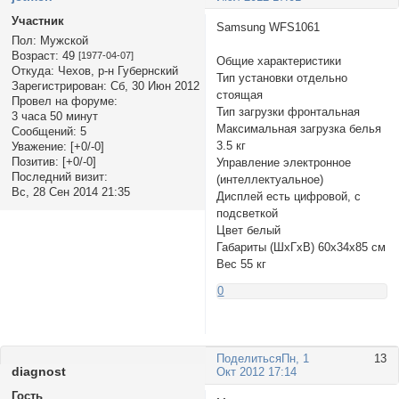
Участник
Samsung WFS1061
Пол:
Мужской
Возраст:
49
[1977-04-07]
Общие характеристики
Откуда:
Чехов, р-н Губернский
Тип установки отдельно
Зарегистрирован
: Сб, 30 Июн 2012
стоящая
Провел на форуме:
Тип загрузки фронтальная
3 часа 50 минут
Максимальная загрузка белья
Сообщений:
5
3.5 кг
Уважение:
[+0/-0]
Позитив:
[+0/-0]
Управление электронное
Последний визит:
(интеллектуальное)
Вс, 28 Сен 2014 21:35
Дисплей есть цифровой, с
подсветкой
Цвет белый
Габариты (ШxГxВ) 60x34x85 см
Вес 55 кг
0
Поделиться
Пн, 1
13
diagnost
Окт 2012 17:14
Гость