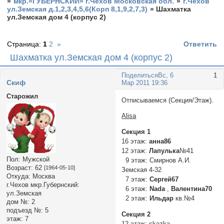
»
мкр.«ГУБЕРНСКИЙ» г.Чехов Московская обл.
»
г.Чехов
ул.Земская д.1,2,3,4,5,6(Корп 8,1,9,2,7,3)
»
Шахматка
ул.Земская дом 4 (корпус 2)
Страница:
1
2
»
Ответить
Шахматка ул.Земская дом 4 (корпус 2)
Поделиться
Вс, 6
1
Cкиф
Мар 2011 19:36
Старожил
Отписываемся (Секция/Этаж).
Alisa
Секция 1
16 этаж:
анна86
12 этаж:
Лапулька
№41
Пол:
Мужской
9 этаж: Cмирнов А.И.
Возраст:
62
[1964-05-10]
Земская 4-32
Откуда:
Москва
7 этаж:
Сергей67
г.Чехов мкр.Губернский:
6 этаж:
Nada
,
Валентина70
ул.Земская
2 этаж:
Ильдар
кв.№4
дом №:
2
подъезд №:
5
Секция 2
этаж:
7
12 этаж:
skazka