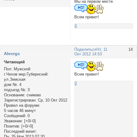
Мы на первом месте.
Всем привет!
0
Поделиться
Чт, 11
14
Alexrgs
Окт 2012 14:53
Читающий
Пол:
Мужской
г.Чехов мкр.Губернский:
Всем привет!
ул.Земская
0
дом №:
4
подъезд №:
3
Основание:
снимаю
Зарегистрирован
: Ср, 10 Окт 2012
Провел на форуме:
5 часов 46 минут
Сообщений:
0
Уважение:
[+0/-0]
Позитив:
[+0/-0]
Последний визит:
Пн, 25 Ноя 2013 07:20