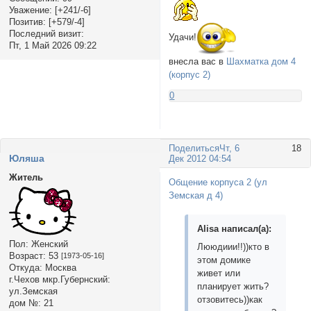
Уважение:
[+241/-6]
Позитив:
[+579/-4]
Последний визит:
Удачи!
Пт, 1 Май 2026 09:22
внесла вас в
Шахматка дом 4
(корпус 2)
0
Поделиться
Чт, 6
18
Юляша
Дек 2012 04:54
Житель
Общение корпуса 2 (ул
Земская д 4)
Alisa написал(а):
Пол:
Женский
Лююдиии!!))кто в
Возраст:
53
[1973-05-16]
этом домике
Откуда:
Москва
живет или
г.Чехов мкр.Губернский:
планирует жить?
ул.Земская
отзовитесь))как
дом №:
21