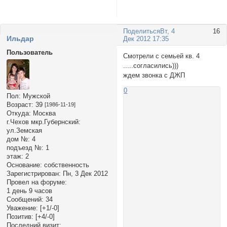
Поделиться
Вт, 4
16
Ильдар
Дек 2012 17:35
Пользователь
Смотрели с семьей кв. 4
.....согласились)))
ждем звонка с ДЖП
0
Пол:
Мужской
Возраст:
39
[1986-11-19]
Откуда:
Москва
г.Чехов мкр.Губернский:
ул.Земская
дом №:
4
подъезд №:
1
этаж:
2
Основание:
собственность
Зарегистрирован
: Пн, 3 Дек 2012
Провел на форуме:
1 день 9 часов
Сообщений:
34
Уважение:
[+1/-0]
Позитив:
[+4/-0]
Последний визит: