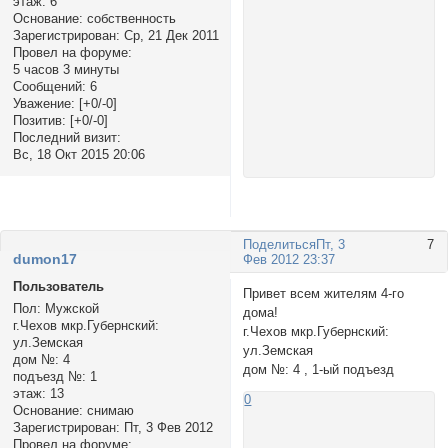
этаж:
6
Основание:
собственность
Зарегистрирован
: Ср, 21 Дек 2011
Провел на форуме:
5 часов 3 минуты
Сообщений:
6
Уважение:
[+0/-0]
Позитив:
[+0/-0]
Последний визит:
Вс, 18 Окт 2015 20:06
Поделиться
Пт, 3
7
dumon17
Фев 2012 23:37
Пользователь
Привет всем жителям 4-го
Пол:
Мужской
дома!
г.Чехов мкр.Губернский:
г.Чехов мкр.Губернский:
ул.Земская
ул.Земская
дом №:
4
дом №: 4 , 1-ый подъезд
подъезд №:
1
этаж:
13
0
Основание:
снимаю
Зарегистрирован
: Пт, 3 Фев 2012
Провел на форуме: