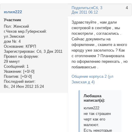
Поделиться
Сб, 3
4
юлия222
Дек 2011 06:12
Участник
Здравствуйте , нам дали
Пол:
Женский
смотровой в сентябре , мы
г.Чехов мкр.Губернский:
посмотрели , согласились .
ул.Земская
Сейчас документы на
дом №:
4
оформлении , скажите а много
Основание:
КПРП
народу уже заселилось ? Как
Зарегистрирован
: Сб, 3 Дек 2011
с отоплением ? Планировала
Провел на форуме:
по оформлению переехать , но
29 минут
Сообщений:
1
побаиваюсью .
Уважение:
[+0/-0]
Общение корпуса 2 (ул
Позитив:
[+0/-0]
Последний визит:
Земская д 4)
Вс, 24 Июн 2012 15:24
Любашка
написал(а):
юлия222
не так страшен
черт как его
малюют.
Есть некоторые