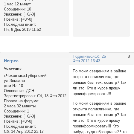
1 час 12 минут
Сообщений:
10
Уважение:
[+0/-0]
Позитив:
[+0/-0]
Последний визит:
Пн, 9 Дек 2019 11:52
Поделиться
Сб, 25
8
Иегрес
Фев 2012 16:43
Участник
По моим сведениям в районе
г.Чехов мкр.Губернский:
открыта поликлиника, где
ул.Земская
раньше был тех. осмотр? Так
дом №:
10
ли это. Кто в курсе прошу
Основание:
ДСН
проинформировать!!!
Зарегистрирован
: Сб, 18 Фев 2012
Провел на форуме:
По моим сведениям в районе
2 часа 32 минуты
открыта поликлиника, где
Сообщений:
1
раньше был тех. осмотр? Так
Уважение:
[+0/-0]
ли это. Кто в курсе прошу
Позитив:
[+0/-0]
проинформировать!!! Кто
Последний визит:
Сб, 14 Апр 2012 23:17
нибудь туда обращался? Что