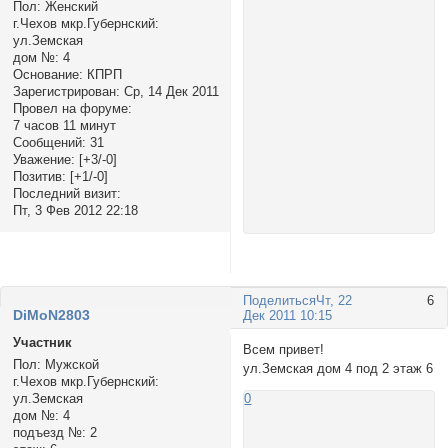
Пол:
Женский
г.Чехов мкр.Губернский:
ул.Земская
дом №:
4
Основание:
КПРП
Зарегистрирован
: Ср, 14 Дек 2011
Провел на форуме:
7 часов 11 минут
Сообщений:
31
Уважение:
[+3/-0]
Позитив:
[+1/-0]
Последний визит:
Пт, 3 Фев 2012 22:18
Поделиться
Чт, 22
6
DiMoN2803
Дек 2011 10:15
Участник
Всем привет!
Пол:
Мужской
ул.Земская дом 4 под 2 этаж 6
г.Чехов мкр.Губернский:
ул.Земская
0
дом №:
4
подъезд №:
2