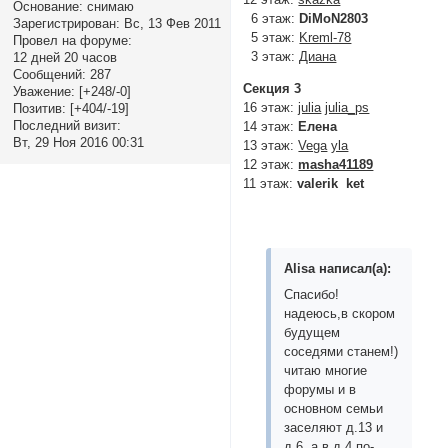
Основание:
снимаю
6 этаж:
DiMoN2803
Зарегистрирован
: Вс, 13 Фев 2011
5 этаж:
Kreml-78
Провел на форуме:
3 этаж:
Диана
12 дней 20 часов
Сообщений:
287
Секция 3
Уважение:
[+248/-0]
16 этаж:
julia
julia_ps
Позитив:
[+404/-19]
Последний визит:
14 этаж:
Елена
Вт, 29 Ноя 2016 00:31
13 этаж:
Vega
yla
12 этаж:
masha41189
11 этаж:
valerik
ket
Alisa написал(а):
Спасибо!
надеюсь,в скором
будущем
соседями станем!)
читаю многие
форумы и в
основном семьи
заселяют д.13 и
д.6, а в д.4 по-