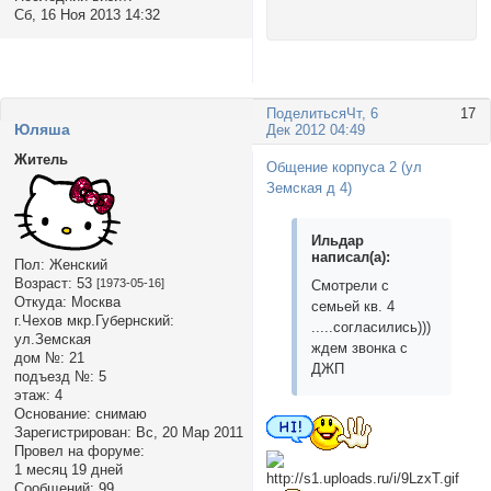
Сб, 16 Ноя 2013 14:32
Поделиться
Чт, 6
17
Юляша
Дек 2012 04:49
Житель
Общение корпуса 2 (ул
Земская д 4)
Ильдар
написал(а):
Пол:
Женский
Возраст:
53
[1973-05-16]
Смотрели с
Откуда:
Москва
семьей кв. 4
г.Чехов мкр.Губернский:
.....согласились)))
ул.Земская
ждем звонка с
дом №:
21
ДЖП
подъезд №:
5
этаж:
4
Основание:
снимаю
Зарегистрирован
: Вс, 20 Мар 2011
Провел на форуме:
1 месяц 19 дней
Сообщений:
99