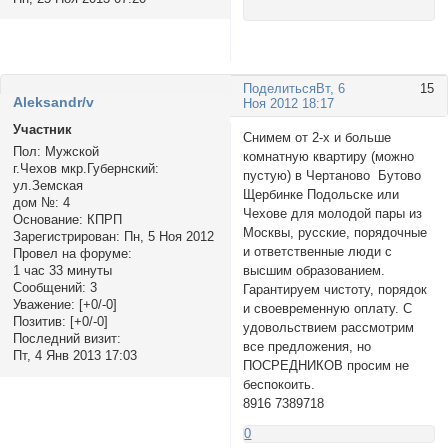
Поделиться
Вт, 6
15
Aleksandr/v
Ноя 2012 18:17
Участник
Снимем от 2-х и больше
Пол:
Мужской
комнатную квартиру (можно
г.Чехов мкр.Губернский:
пустую) в Чертаново Бутово
ул.Земская
Щербинке Подольске или
дом №:
4
Чехове для молодой пары из
Основание:
КПРП
Москвы, русские, порядочные
Зарегистрирован
: Пн, 5 Ноя 2012
и ответственные люди с
Провел на форуме:
высшим образованием.
1 час 33 минуты
Сообщений:
3
Гарантируем чистоту, порядок
Уважение:
[+0/-0]
и своевременную оплату. С
Позитив:
[+0/-0]
удовольствием рассмотрим
Последний визит:
все предложения, но
Пт, 4 Янв 2013 17:03
ПОСРЕДНИКОВ просим не
беспокоить.
8916 7389718
0