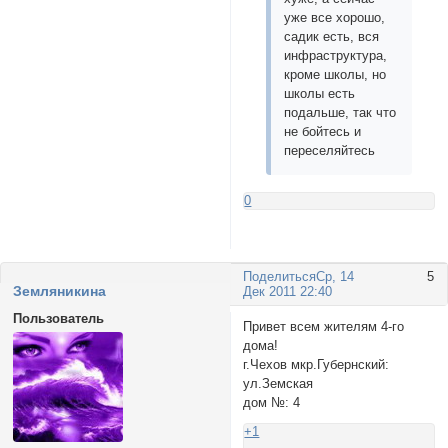
уже все хорошо,
садик есть, вся
инфраструктура,
кроме школы, но
школы есть
подальше, так что
не бойтесь и
переселяйтесь
0
Поделиться
Ср, 14
5
Земляникина
Дек 2011 22:40
Пользователь
Привет всем жителям 4-го
дома!
г.Чехов мкр.Губернский:
ул.Земская
дом №: 4
+1