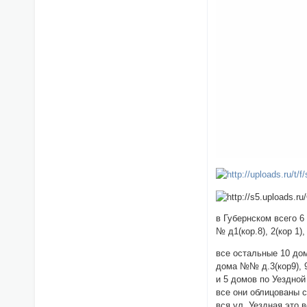
в Губернском всего 
№ д1(кор.8), 2(кор 1),
все остальные 10 до
дома №№ д.3(кор9), 9(
и 5 домов по Уездной 
все они облицованы с
вся ул. Уездная это 