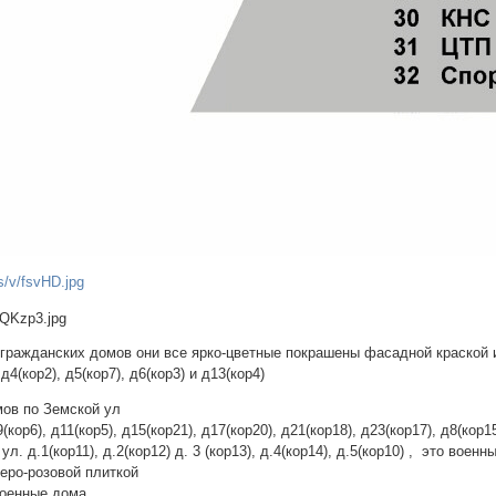
6 гражданских домов они все ярко-цветные покрашены фасадной краской
 д4(кор2), д5(кор7), д6(кор3) и д13(кор4)
мов по Земской ул
кор6), д11(кор5), д15(кор21), д17(кор20), д21(кор18), д23(кор17), д8(кор15
ул. д.1(кор11), д.2(кор12) д. 3 (кор13), д.4(кор14), д.5(кор10) , это воен
еро-розовой плиткой
военные дома