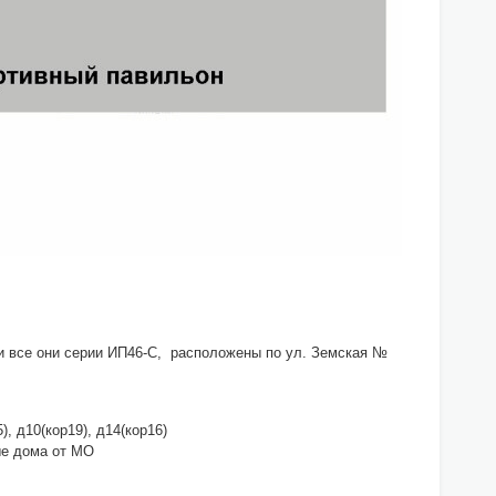
 и все они серии ИП46-С, расположены по ул. Земская №
), д10(кор19), д14(кор16)
ные дома от МО