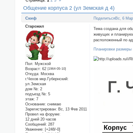
Страница:
1
2
3
»
Общение корпуса 2 (ул Земская д 4)
Cкиф
Поделиться
Вс, 6 Мар
Старожил
Тема создана для об
живущих и планирующ
расположенный по адр
Планировки размеры 
Пол:
Мужской
Возраст:
62
[1964-05-10]
Откуда:
Москва
г.Чехов мкр.Губернский:
ул.Земская
дом №:
2
подъезд №:
5
этаж:
7
Основание:
снимаю
Зарегистрирован
: Вс, 13 Фев 2011
Провел на форуме:
12 дней 20 часов
Сообщений:
287
Уважение:
[+248/-0]