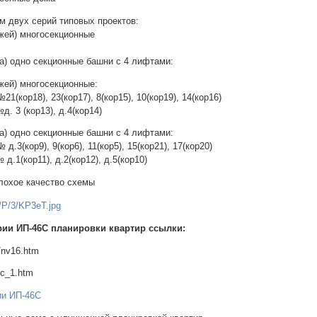
м двух серий типовых проектов:
ажей) многосекционные
жа) одно секционные башни с 4 лифтами:
жей) многосекционные:
(кор18), 23(кор17), 8(кор15), 10(кор19), 14(кор16)
. 3 (кор13), д.4(кор14)
жа) одно секционные башни с 4 лифтами:
.3(кор9), 9(кор6), 11(кор5), 15(кор21), 17(кор20)
д.1(кор11), д.2(кор12), д.5(кор10)
лохое качество схемы
рии ИП-46С планировки квартир ссылки:
p/nv16.htm
6c_1.htm
ии ИП-46С