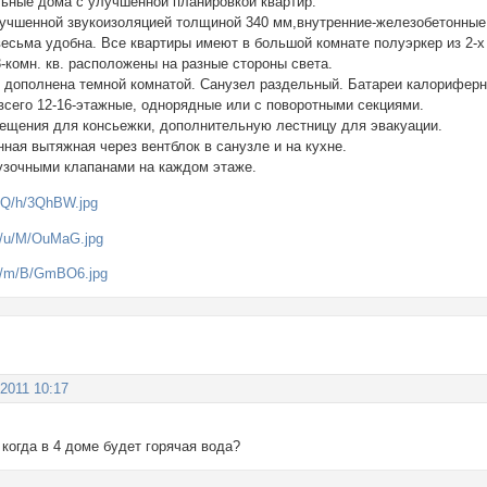
льные дома с улучшенной планировкой квартир.
учшенной звукоизоляцией толщиной 340 мм,внутренние-железобетонные
весьма удобна. Все квартиры имеют в большой комнате полуэркер из 2-
3-комн. кв. расположены на разные стороны света.
 дополнена темной комнатой. Санузел раздельный. Батареи калориферн
всего 12-16-этажные, однорядные или с поворотными секциями.
щения для консьежки, дополнительную лестницу для эвакуации.
ная вытяжная через вентблок в санузле и на кухне.
узочными клапанами на каждом этаже.
 2011 10:17
когда в 4 доме будет горячая вода?