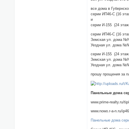
все дома в Губернско
серии ИП46-С (16 эт
и
серии И-155 (24 эта
серии ИП46-С (16 эта
Земская ул. дома №№21
Уездная ул. дома №№д
серии И-155 (24 эта
Земская ул. дома №№ д
Уездная ул. дома №№ 
прошу прощения за п
Панельные дома се
www.prime-realty.ru/ti
www.nowo.r-a-n.ru/ip4
Панельные дома сер