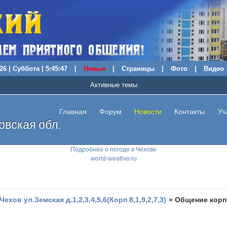
26 | Суббота | 5:45:48
|
Новые
|
Страницы
|
Фото
|
Видео
Активные темы
Главная
Форум
Новости
Контакты
Уч
вская обл.
Подробнее о погоде в Чехове
world-weather.ru
.Чехов ул.Земская д.1,2,3,4,5,6(Корп 8,1,9,2,7,3)
»
Общение корпу