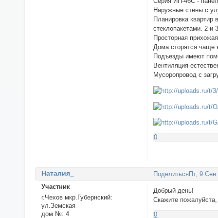
Серия ИП-46С - пане
Наружные стены с ул
Планировка квартир 
стеклопакетами. 2-и 
Просторная прихожая
Дома сторятся чаще 
Подъезды имеют поме
Вентиляция-естествен
Мусоропровод с загр
0
Наталия_
Поделиться
Пт, 9 Сен
Участник
Добрый день!
г.Чехов мкр.Губернский:
Скажите пожалуйста, 
ул.Земская
дом №:
4
0