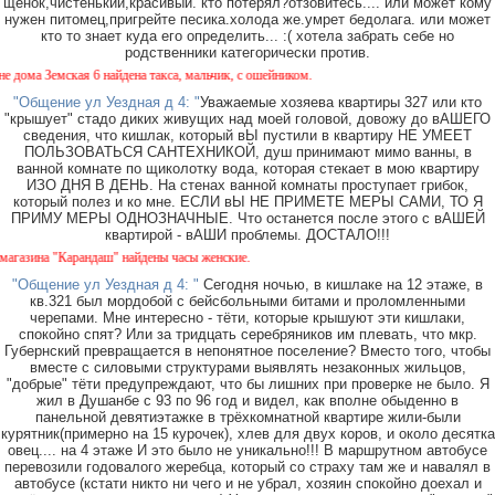
щенок,чистенький,красивый. кто потерял?отзовитесь.... или может кому
нужен питомец,пригрейте песика.холода же.умрет бедолага. или может
кто то знает куда его определить... :( хотела забрать себе но
родственники категорически против.
а Земская 6 найдена такса, мальчик, с ошейником.
"Общение ул Уездная д 4: "
Уважаемые хозяева квартиры 327 или кто
"крышует" стадо диких живущих над моей головой, довожу до вАШЕГО
сведения, что кишлак, который вЫ пустили в квартиру НЕ УМЕЕТ
ПОЛЬЗОВАТЬСЯ САНТЕХНИКОЙ, душ принимают мимо ванны, в
ванной комнате по щиколотку вода, которая стекает в мою квартиру
ИЗО ДНЯ В ДЕНЬ. На стенах ванной комнаты проступает грибок,
который полез и ко мне. ЕСЛИ вЫ НЕ ПРИМЕТЕ МЕРЫ САМИ, ТО Я
ПРИМУ МЕРЫ ОДНОЗНАЧНЫЕ. Что останется после этого с вАШЕЙ
квартирой - вАШИ проблемы. ДОСТАЛО!!!
на "Карандаш" найдены часы женские.
"Общение ул Уездная д 4: "
Сегодня ночью, в кишлаке на 12 этаже, в
кв.321 был мордобой с бейсбольными битами и проломленными
черепами. Мне интересно - тёти, которые крышуют эти кишлаки,
спокойно спят? Или за тридцать серебряников им плевать, что мкр.
Губернский превращается в непонятное поселение? Вместо того, чтобы
вместе с силовыми структурами выявлять незаконных жильцов,
"добрые" тёти предупреждают, что бы лишних при проверке не было. Я
жил в Душанбе с 93 по 96 год и видел, как вполне обыденно в
панельной девятиэтажке в трёхкомнатной квартире жили-были
курятник(примерно на 15 курочек), хлев для двух коров, и около десятка
овец.... на 4 этаже И это было не уникально!!! В маршрутном автобусе
перевозили годовалого жеребца, который со страху там же и навалял в
автобусе (кстати никто ни чего и не убрал, хозяин спокойно доехал и