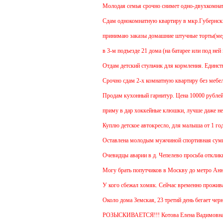
Молодая семья срочно снимет одно-двухкомнатную
Cдам однокомнатную квартиру в мкр.Губернский ул.
принимаю заказы домашние штучные торты(медовик
в 3-м подъезде 21 дома (на батарее или под ней в
Отдам детский стульчик для кормления. Единственн
Срочно сдам 2-х комнатную квартиру без мебели. В
Продам кухонный гарнитур. Цена 10000 рублей. То
приму в дар хоккейные клюшки, лучше даже неско
Куплю детское автокресло, для малыша от 1 года.
Оставлена молодым мужчиной спортивная сумка.
Очевидцы аварии в д. Чепелево просьба откликнут
Могу брать попутчиков в Москву до метро Аннино.
У кого сбежал хомяк. Сейчас временно проживает в
Около дома Земская, 23 третий день бегает черный
РОЗЫСКИВАЕТСЯ!!! Котова Елена Вадимовна