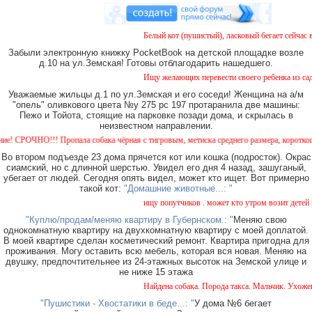
Белый кот (пушистый), ласковый бегает сейчас воз
Забыли электронную книжку PocketBook на детской площадке возле
д.10 на ул.Земская! Готовы отблагодарить нашедшего.
Ищу желающих перевести своего ребенка из садика
Уважаемые жильцы д.1 по ул.Земская и его соседи! Женщина на а/м
"опель" оливкового цвета №у 275 рс 197 протаранила две машины:
Пежо и Тойота, стоящие на парковке позади дома, и скрылась в
неизвестном направлении.
ОЧНО!!! Пропала собака чёрная с тигровым, метиска среднего размера, короткошерстная
Во втором подъезде 23 дома прячется кот или кошка (подросток). Окрас
сиамский, но с длинной шерстью. Увидел его дня 4 назад, зашуганый,
убегает от людей. Сегодня опять видел, может кто ищет. Вот примерно
такой кот:
"Домашние животные...: "
ищу попутчиков . может кто утром возит детей в са
"Куплю/продам/меняю квартиру в Губернском.: "
Меняю свою
однокомнатную квартиру на двухкомнатную квартиру с моей доплатой.
В моей квартире сделан косметический ремонт. Квартира пригодна для
проживания. Могу оставить всю мебель, которая вся новая. Меняю на
двушку, предпочтительнее из 24-этажных высоток на Земской улице и
не ниже 15 этажа
Найдена собака. Порода такса. Мальчик. Ухоженная
"Пушистики - Хвостатики в беде...: "
У дома №6 бегает