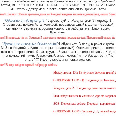
сошёл с жеребцом на остановке) У меня вопрос к крышующим "добрым"
тётям, ВЫ ХОТИТЕ ЧТОБЫ ТАК БЫЛО И В МКР ГУБЕРНСКОМ? Скоро
мы этого и дождёмся, а пока, спите спокойно "добрые" тёти
очно!!! Возле третьего дома на Уездной найдена кошечка (домашняя, около 5 месяцев). 
"Общение ул Уездная д 3: "
Здравствуйте. Уездная дом 3 подъезд 1.
Отзовитесь, пожалуйста, Алексей, неравнодушный к щенку немецкой
овчарки (у Вас есть взрослая кошка, Вы работаете в Подольске).
Кристина.
подъезде по ул. Земская 5 уже около месяца проживает кот. Персиковый окрас, не кастри
"Домашние животные Объявления":
Найден кот. В лесу, в районе дома
№ 3 по Уездной найден кот серый (полосатый). Особые приметы - белое
пятно на переносице, белая грудка, белые лапки, зеленые глаза. Видно
что домашний - умный, ласковый, знает лоток ( и что бывает если "не
знать" ))) Ищет старых или новых хозяев.
лесу найден черный лабрадор. кобель.
Между домов 13 и 15 по улице Земская третий день
GUBERNSKI.COM • В 3 подъезде ул.Земская, д.6 с
Уездная , дом 2 . У подъезда дома сидит котёнок ,
Был найден кошеле в машине с утра по направлени
SOS! Потерялась собака. Породы - карликовая так
GUBERNSKI.COM • Уездная д. 3, первый подъез