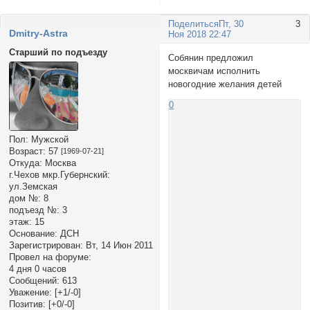
Поделиться
Пт, 30
3
Dmitry-Astra
Ноя 2018 22:47
Старший по подъезду
Собянин предложил
москвичам исполнить
новогодние желания детей
0
Пол:
Мужской
Возраст:
57
[1969-07-21]
Откуда:
Москва
г.Чехов мкр.Губернский:
ул.Земская
дом №:
8
подъезд №:
3
этаж:
15
Основание:
ДСН
Зарегистрирован
: Вт, 14 Июн 2011
Провел на форуме:
4 дня 0 часов
Сообщений:
613
Уважение:
[+1/-0]
Позитив:
[+0/-0]