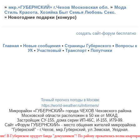
»
мкр.«ГУБЕРНСКИЙ» г.Чехов Московская обл.
»
Мода
Стиль Красота. Хозяйка Быт Семья Любовь Секс.
»
Новогодние подарки (конкурс)
создать сайт-форум бесплатно
Главная
•
Новые сообщения
•
Страницы Губернского
•
Вопросы к
УК
•
Участковый
•
Транспорт
•
Попутчики
Точный прогноз погоды в Москве
https://world-weather.ru/informers/
Микрорайон «ГУБЕРНСКИЙ» города ЧЕХОВ Чеховского района
Московской области расположен в 50 км от МКАД.
Застройщик СУ-155, дома серии ИП-46С, И-155, И79-99.
Сайт «Форум ГУБЕРНСКИЙ» - место общения жителей микрорайона
"Губернский" - г.Чехов, мкр.Губернский, ул.Земская, Уездная.
Губернском орудует банда "домушников"! По району прокатилась волна квартирных кра