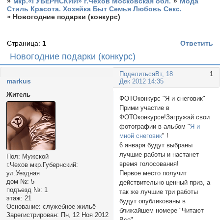
»
мкр.«ГУБЕРНСКИЙ» г.Чехов Московская обл.
»
Мода
Стиль Красота. Хозяйка Быт Семья Любовь Секс.
»
Новогодние подарки (конкурс)
Страница:
1
Ответить
Новогодние подарки (конкурс)
Поделиться
Вт, 18
1
markus
Дек 2012 14:35
Житель
ФОТОконкурс "Я и снеговик"
Прими участие в
ФОТОконкурсе!Загружай свои
фотографии в альбом "
Я и
мной снеговик
" !
6 января будут выбраны
лучшие работы и настанет
Пол:
Мужской
время голосования!
г.Чехов мкр.Губернский:
Первое место получит
ул.Уездная
дом №:
5
действительно ценный приз, а
подъезд №:
1
так же лучшие три работы
этаж:
21
будут опубликованы в
Основание:
служебное жильё
ближайшем номере "Читают
Зарегистрирован
: Пн, 12 Ноя 2012
Все".